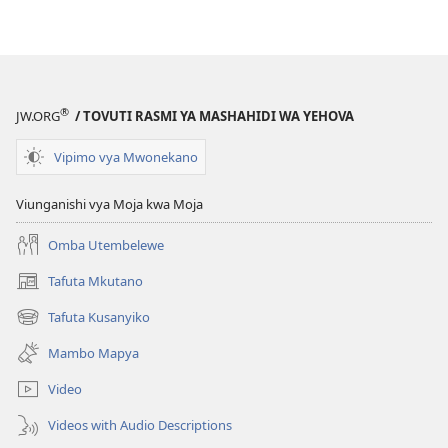
MNARA
WA
MLINZI
Je,
Inawezekana
®
JW.ORG
/ TOVUTI RASMI YA MASHAHIDI WA YEHOVA
Kujua
Wakati
Vipimo vya Mwonekano
Ujao?
Viunganishi vya Moja kwa Moja
Omba Utembelewe
Tafuta Mkutano
(opens
new
Tafuta Kusanyiko
(opens
window)
new
Mambo Mapya
window)
Video
Videos with Audio Descriptions