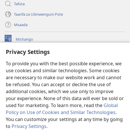
Tafuta
Taarifa za Ulimwenguni Pote
Msaada
Michango
(opens
new
Privacy Settings
window)
Watchtower MAKTABA KWENYE MTANDAO™
(opens
To provide you with the best possible experience, we
new
®
JW Hub
window)
use cookies and similar technologies. Some cookies
(opens
new
are necessary to make our website work and cannot
®
JW Library
window)
be refused. You can accept or decline the use of
additional cookies, which we use only to improve
Watchtower Library
your experience. None of this data will ever be sold or
used for marketing. To learn more, read the
Global
Policy on Use of Cookies and Similar Technologies
.
You can customize your settings at any time by going
Copyright
© 2026 Watch Tower Bible and Tract Society of Pennsylvania.
to
Privacy Settings
.
O
MASHARTI YA MATUMIZI
|
SERA YA FARAGHA
|
PRIVACY SETTINGS