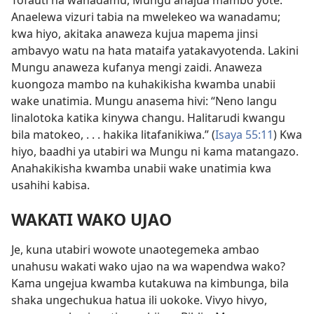
Tofauti na wanadamu, Mungu anajua mambo yote.
Anaelewa vizuri tabia na mwelekeo wa wanadamu;
kwa hiyo, akitaka anaweza kujua mapema jinsi
ambavyo watu na hata mataifa yatakavyotenda. Lakini
Mungu anaweza kufanya mengi zaidi. Anaweza
kuongoza mambo na kuhakikisha kwamba unabii
wake unatimia. Mungu anasema hivi: “Neno langu
linalotoka katika kinywa changu. Halitarudi kwangu
bila matokeo, . . . hakika litafanikiwa.” (
Isaya 55:11
) Kwa
hiyo, baadhi ya utabiri wa Mungu ni kama matangazo.
Anahakikisha kwamba unabii wake unatimia kwa
usahihi kabisa.
WAKATI WAKO UJAO
Je, kuna utabiri wowote unaotegemeka ambao
unahusu wakati wako ujao na wa wapendwa wako?
Kama ungejua kwamba kutakuwa na kimbunga, bila
shaka ungechukua hatua ili uokoke. Vivyo hivyo,