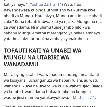
kati ya hayo.” (
Yoshua 23:1, 2,
14
) Watu hao
hawangeweza kupinga uthibitisho wa kutimia kwa
ahadi za Mungu. Hata hivyo, Mungu anatimizaje ahadi
zake? Kuna tofauti kubwa kati ya njia za Mungu na njia
za wanadamu. Ni muhimu tujue jambo hilo kwa
sababu Mungu ametoa matangazo ya pekee ambayo
yatatimia hivi karibuni na ambayo yanakuhusu.
TOFAUTI KATI YA UNABII WA
MUNGU NA UTABIRI WA
WANADAMU
Mara nyingi utabiri wa wanadamu hutegemea utafiti
wa kisayansi, uchanganuzi wa habari fulani, au watu
wanaodai kuwa na uwezo wa kujua wakati ujao. Baada
ya kutabiri, wanadamu hukaa kitako na kungoja
waone jinsi mambo yatakavyokuwa.—
Methali 27:1
.