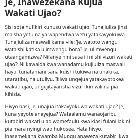
Je, Inawezekana Kujua
Wakati Ujao?
Sisi sote hufikiri kuhusu wakati ujao. Tunajiuliza jinsi
maisha yetu na ya wapendwa wetu yatakavyokuwa.
Tunajiuliza maswali kama vile: ‘Je, watoto wangu
wataishi katika ulimwengu bora? Je, ulimwengu
utaangamizwa? Nifanye nini sasa ili niishi vizuri wakati
ujao?’ Ni kawaida kwa wanadamu kujiuliza maswali
hayo; tunatamani sana kuishi tukiwa na uhakika,
utaratibu, na utulivu. Ikiwa ungejua yatakayotokea
wakati ujao, ungejitayarisha vizuri kimwili na pia
kihisia.
Hivyo basi, je, unajua itakavyokuwa wakati ujao? Je,
kuna yeyote anayejua? Wataalamu wanaojaribu
kutabiri wakati ujao wamefaulu kwa kiasi fulani lakini
pia mara nyingi wao hukosea. Hata hivyo,
inasemekana kwamba Mungu anaweza kutabiri kwa