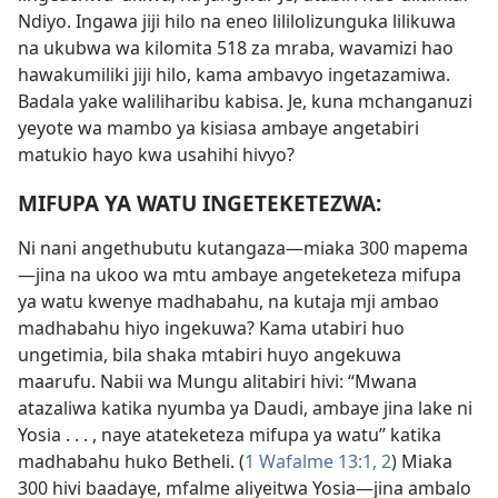
Ndiyo. Ingawa jiji hilo na eneo lililolizunguka lilikuwa
na ukubwa wa kilomita 518 za mraba, wavamizi hao
hawakumiliki jiji hilo, kama ambavyo ingetazamiwa.
Badala yake waliliharibu kabisa. Je, kuna mchanganuzi
yeyote wa mambo ya kisiasa ambaye angetabiri
matukio hayo kwa usahihi hivyo?
MIFUPA YA WATU INGETEKETEZWA:
Ni nani angethubutu kutangaza​—miaka 300 mapema
—jina na ukoo wa mtu ambaye angeteketeza mifupa
ya watu kwenye madhabahu, na kutaja mji ambao
madhabahu hiyo ingekuwa? Kama utabiri huo
ungetimia, bila shaka mtabiri huyo angekuwa
maarufu. Nabii wa Mungu alitabiri hivi: “Mwana
atazaliwa katika nyumba ya Daudi, ambaye jina lake ni
Yosia . . . , naye atateketeza mifupa ya watu” katika
madhabahu huko Betheli. (
1 Wafalme 13:1, 2
) Miaka
300 hivi baadaye, mfalme aliyeitwa Yosia​—jina ambalo