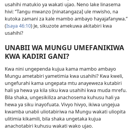
usahihi matukio ya wakati ujao. Neno lake linasema
hivi: “Tangu mwanzo [ninatangaza] ule mwisho, na
kutoka zamani za kale mambo ambayo hayajafanywa.”
(
Isaya 46:10
) Je, sikuzote amekuwa akitabiri kwa
usahihi?
UNABII WA MUNGU UMEFANIKIWA
KWA KADIRI GANI?
Kwa nini ungependa kujua kama mambo ambayo
Mungu ametabiri yametimia kwa usahihi? Kwa kweli,
ungefurahi kama ungepata mtu anayeweza kutabiri
hali ya hewa ya kila siku kwa usahihi kwa muda mrefu.
Bila shaka, ungesikiliza anachosema kuhusu hali ya
hewa ya siku inayofuata. Vivyo hivyo, ikiwa ungejua
kwamba unabii uliotabiriwa na Mungu wakati uliopita
ulitimia kikamili, bila shaka ungetaka kujua
anachotabiri kuhusu wakati wako ujao.