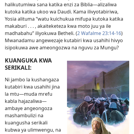
halikutumiwa sana katika enzi za Biblia—​alizaliwa
kutoka katika ukoo wa Daudi. Kama ilivyotabiriwa,
Yosia alituma “watu kuichukua mifupa kutoka katika
makaburi . . . , akaiteketeza kwa moto juu ya ile
madhabahu” iliyokuwa Betheli. (
2 Wafalme 23:14-16
)
Mwanadamu angewezaje kutabiri kwa usahihi hivyo
isipokuwa awe ameongozwa na nguvu za Mungu?
KUANGUKA KWA
SERIKALI:
Ni jambo la kushangaza
kutabiri kwa usahihi jina
la mtu—muda mrefu
kabla hajazaliwa—
ambaye angeongoza
mashambulizi na
kuangusha serikali
kubwa ya ulimwengu, na