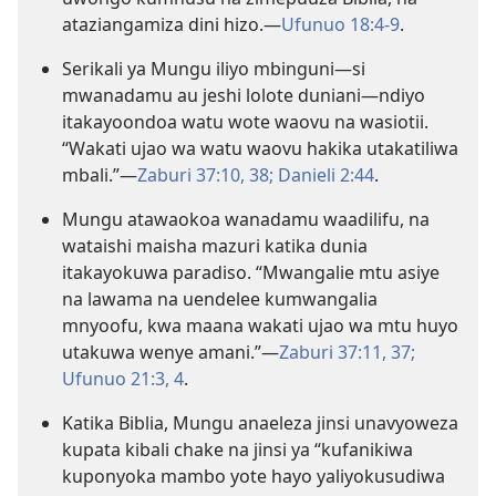
ataziangamiza dini hizo.​—
Ufunuo 18:4-9
.
Serikali ya Mungu iliyo mbinguni—si
mwanadamu au jeshi lolote duniani—ndiyo
itakayoondoa watu wote waovu na wasiotii.
“Wakati ujao wa watu waovu hakika utakatiliwa
mbali.”​—
Zaburi 37:10,
38;
Danieli 2:44
.
Mungu atawaokoa wanadamu waadilifu, na
wataishi maisha mazuri katika dunia
itakayokuwa paradiso. “Mwangalie mtu asiye
na lawama na uendelee kumwangalia
mnyoofu, kwa maana wakati ujao wa mtu huyo
utakuwa wenye amani.”​—
Zaburi 37:11,
37;
Ufunuo 21:3, 4
.
Katika Biblia, Mungu anaeleza jinsi unavyoweza
kupata kibali chake na jinsi ya “kufanikiwa
kuponyoka mambo yote hayo yaliyokusudiwa