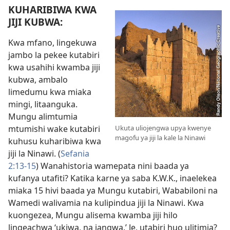
KUHARIBIWA KWA
JIJI KUBWA:
Kwa mfano, lingekuwa
jambo la pekee kutabiri
kwa usahihi kwamba jiji
kubwa, ambalo
limedumu kwa miaka
mingi, litaanguka.
Mungu alimtumia
Ukuta uliojengwa upya kwenye
mtumishi wake kutabiri
magofu ya jiji la kale la Ninawi
kuhusu kuharibiwa kwa
jiji la Ninawi. (
Sefania
2:13-15
) Wanahistoria wamepata nini baada ya
kufanya utafiti? Katika karne ya saba K.W.K., inaelekea
miaka 15 hivi baada ya Mungu kutabiri, Wababiloni na
Wamedi walivamia na kulipindua jiji la Ninawi. Kwa
kuongezea, Mungu alisema kwamba jiji hilo
lingeachwa ‘ukiwa, na jangwa.’ Je, utabiri huo ulitimia?