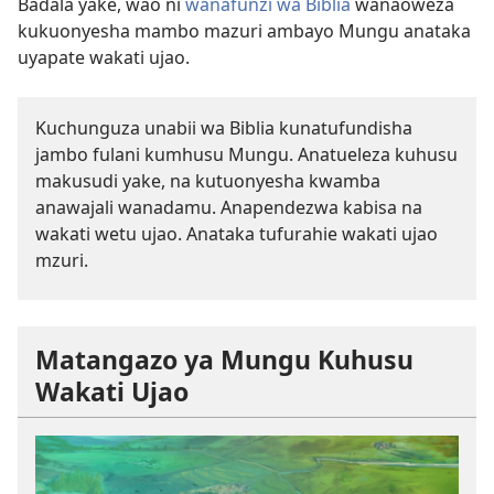
Badala yake, wao ni
wanafunzi wa Biblia
wanaoweza
kukuonyesha mambo mazuri ambayo Mungu anataka
uyapate wakati ujao.
Kuchunguza unabii wa Biblia kunatufundisha
jambo fulani kumhusu Mungu. Anatueleza kuhusu
makusudi yake, na kutuonyesha kwamba
anawajali wanadamu. Anapendezwa kabisa na
wakati wetu ujao. Anataka tufurahie wakati ujao
mzuri.
Matangazo ya Mungu Kuhusu
Wakati Ujao