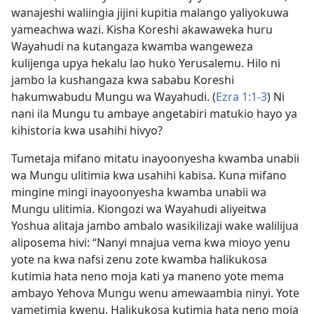
wanajeshi waliingia jijini kupitia malango yaliyokuwa
yameachwa wazi. Kisha Koreshi akawaweka huru
Wayahudi na kutangaza kwamba wangeweza
kulijenga upya hekalu lao huko Yerusalemu. Hilo ni
jambo la kushangaza kwa sababu Koreshi
hakumwabudu Mungu wa Wayahudi. (
Ezra 1:1-3
) Ni
nani ila Mungu tu ambaye angetabiri matukio hayo ya
kihistoria kwa usahihi hivyo?
Tumetaja mifano mitatu inayoonyesha kwamba unabii
wa Mungu ulitimia kwa usahihi kabisa. Kuna mifano
mingine mingi inayoonyesha kwamba unabii wa
Mungu ulitimia. Kiongozi wa Wayahudi aliyeitwa
Yoshua alitaja jambo ambalo wasikilizaji wake walilijua
aliposema hivi: “Nanyi mnajua vema kwa mioyo yenu
yote na kwa nafsi zenu zote kwamba halikukosa
kutimia hata neno moja kati ya maneno yote mema
ambayo Yehova Mungu wenu amewaambia ninyi. Yote
yametimia kwenu. Halikukosa kutimia hata neno moja