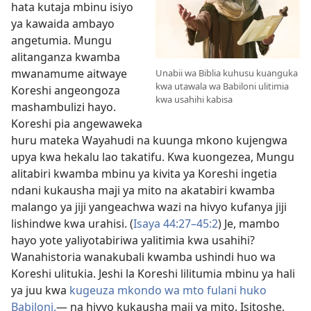
hata kutaja mbinu isiyo
ya kawaida ambayo
angetumia. Mungu
alitanganza kwamba
mwanamume aitwaye
Unabii wa Biblia kuhusu kuanguka
kwa utawala wa Babiloni ulitimia
Koreshi angeongoza
kwa usahihi kabisa
mashambulizi hayo.
Koreshi pia angewaweka
huru mateka Wayahudi na kuunga mkono kujengwa
upya kwa hekalu lao takatifu. Kwa kuongezea, Mungu
alitabiri kwamba mbinu ya kivita ya Koreshi ingetia
ndani kukausha maji ya mito na akatabiri kwamba
malango ya
jiji yangeachwa wazi na hivyo kufanya jiji
lishindwe kwa urahisi. (
Isaya 44:27–45:2
) Je, mambo
hayo yote yaliyotabiriwa yalitimia kwa usahihi?
Wanahistoria wanakubali kwamba ushindi huo wa
Koreshi ulitukia. Jeshi la Koreshi lilitumia mbinu ya hali
ya juu kwa
kugeuza mkondo wa mto fulani huko
Babiloni,
​— na hivyo kukausha maji ya mito. Isitoshe,