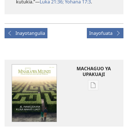
kutukia.”​—
Luka 21:36;
Yohana 17:3
.
Inayotangulia
Inayofuata
MACHAGUO YA
UPAKUAJI
Mbinu
za
kupakua
machapisho
ya
elektroni