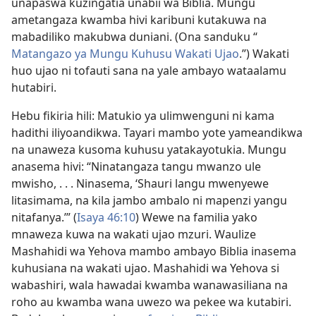
unapaswa kuzingatia unabii wa Biblia. Mungu
ametangaza kwamba hivi karibuni kutakuwa na
mabadiliko makubwa duniani. (Ona sanduku “
Matangazo ya Mungu Kuhusu Wakati Ujao
.”) Wakati
huo ujao ni tofauti sana na yale ambayo wataalamu
hutabiri.
Hebu fikiria hili: Matukio ya ulimwenguni ni kama
hadithi iliyoandikwa. Tayari mambo yote yameandikwa
na unaweza kusoma kuhusu yatakayotukia. Mungu
anasema hivi: “Ninatangaza tangu mwanzo ule
mwisho, . . . Ninasema, ‘Shauri langu mwenyewe
litasimama, na kila jambo ambalo ni mapenzi yangu
nitafanya.’” (
Isaya 46:10
) Wewe na familia yako
mnaweza kuwa na wakati ujao mzuri. Waulize
Mashahidi wa Yehova mambo ambayo Biblia inasema
kuhusiana na wakati ujao. Mashahidi wa Yehova si
wabashiri, wala hawadai kwamba wanawasiliana na
roho au kwamba wana uwezo wa pekee wa kutabiri.