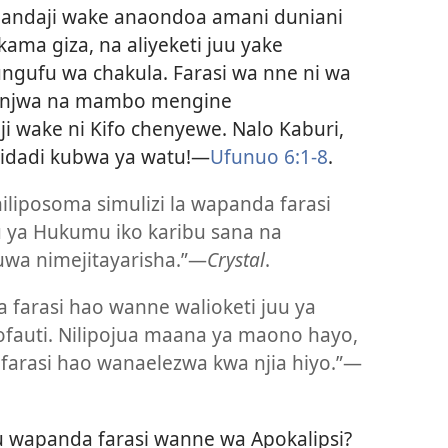
mpandaji wake anaondoa amani duniani
kama giza, na aliyeketi juu yake
ngufu wa chakula. Farasi wa nne ni wa
agonjwa na mambo mengine
i wake ni Kifo chenyewe. Nalo Kaburi,
a idadi kubwa ya watu!—
Ufunuo 6:1-8
.
iliposoma simulizi la wapanda farasi
u ya Hukumu iko karibu sana na
uwa nimejitayarisha.”—
Crystal
.
 farasi hao wanne walioketi juu ya
tofauti. Nilipojua maana ya maono hayo,
 farasi hao wanaelezwa kwa njia hiyo.”—
su wapanda farasi wanne wa Apokalipsi?