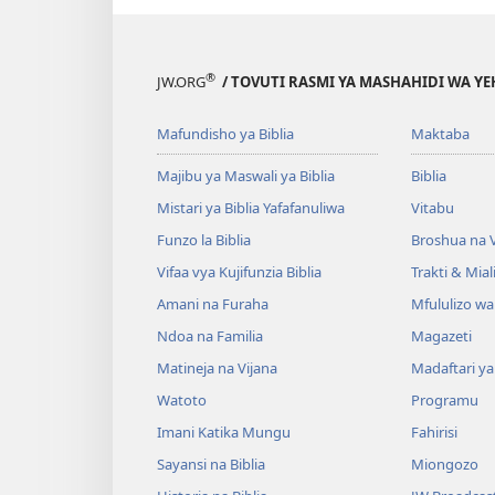
®
JW.ORG
/ TOVUTI RASMI YA MASHAHIDI WA Y
Mafundisho ya Biblia
Maktaba
Majibu ya Maswali ya Biblia
Biblia
Mistari ya Biblia Yafafanuliwa
Vitabu
Funzo la Biblia
Broshua na V
Vifaa vya Kujifunzia Biblia
Trakti & Mial
Amani na Furaha
Mfululizo w
Ndoa na Familia
Magazeti
Matineja na Vijana
Madaftari y
Watoto
Programu
Imani Katika Mungu
Fahirisi
Sayansi na Biblia
Miongozo