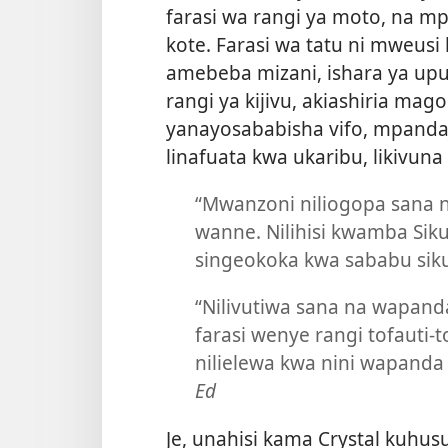
farasi wa rangi ya moto, na 
kote. Farasi wa tatu ni mweusi 
amebeba mizani, ishara ya upu
rangi ya kijivu, akiashiria m
yanayosababisha vifo, mpandaj
linafuata kwa ukaribu, likivun
“Mwanzoni niliogopa sana n
wanne. Nilihisi kwamba Sik
singeokoka kwa sababu sik
“Nilivutiwa sana na wapanda
farasi wenye rangi tofauti-
nilielewa kwa nini wapanda
Ed
Je, unahisi kama Crystal kuhu