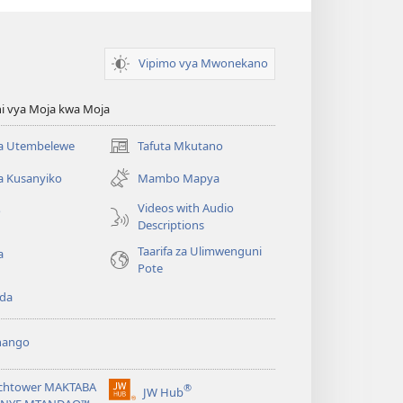
Vipimo vya Mwonekano
i vya Moja kwa Moja
 Utembelewe
Tafuta Mkutano
(opens
new
a Kusanyiko
Mambo Mapya
window)
Videos with Audio
o
Descriptions
Taarifa za Ulimwenguni
a
Pote
da
hango
chtower MAKTABA
®
JW Hub
(opens