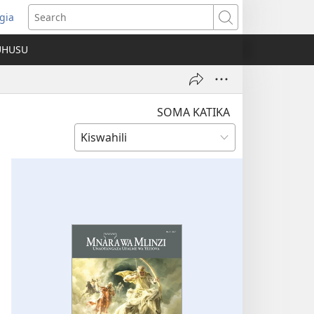
gia
opens
Search
ew
UHUSU
indow)
SOMA KATIKA