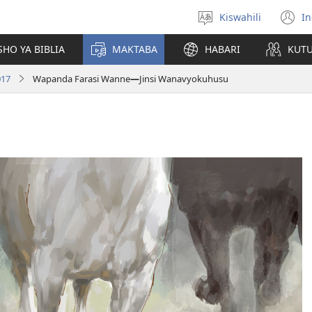
Kiswahili
In
Chagua
(
lugha
n
HO YA BIBLIA
MAKTABA
HABARI
KUT
w
017
Wapanda Farasi Wanne​
—
Jinsi Wanavyokuhusu