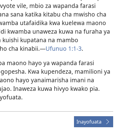
yote vile, mbio za wapanda farasi
ikana sana katika kitabu cha mwisho cha
 kwamba utafaidika kwa kuelewa maono
hidi kwamba unaweza kuwa na furaha ya
na kuishi kupatana na mambo
cho cha kinabii.—
Ufunuo 1:1-3
.
pa maono hayo ya wapanda farasi
gopesha. Kwa kupendeza, mamilioni ya
no hayo yanaimarisha imani na
ujao. Inaweza kuwa hivyo kwako pia.
yofuata.
Inayofuata