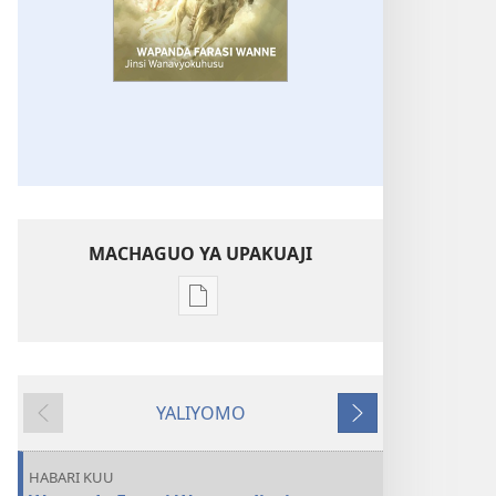
MACHAGUO YA UPAKUAJI
Mbinu
za
kupakua
machapisho
YALIYOMO
ya
Inayotangulia
Inayofuata
elektroni
MNARA
HABARI KUU
WA