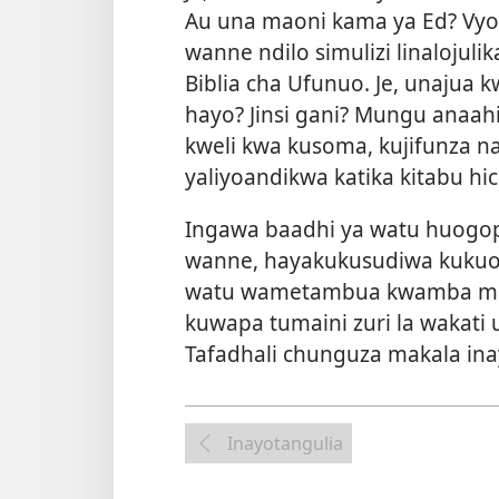
Au una maoni kama ya Ed? Vyov
wanne ndilo simulizi linalojul
Biblia cha Ufunuo. Je, unajua
hayo? Jinsi gani? Mungu anaa
kweli kwa kusoma, kujifunza 
yaliyoandikwa katika kitabu hi
Ingawa baadhi ya watu huogo
wanne, hayakukusudiwa kukuo
watu wametambua kwamba mao
kuwapa tumaini zuri la wakati 
Tafadhali chunguza makala ina
Inayotangulia