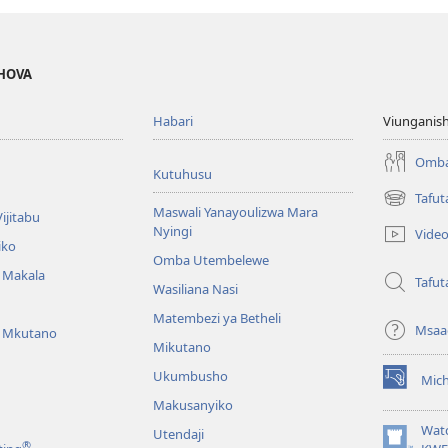
EHOVA
Habari
Viunganish
Omba
Kutuhusu
Tafut
(opens
Maswali Yanayoulizwa Mara
ijitabu
new
Nyingi
Vide
window)
iko
Omba Utembelewe
a Makala
Tafut
Wasiliana Nasi
Matembezi ya Betheli
Msaa
a Mkutano
Mikutano
Ukumbusho
Mic
(opens
Makusanyiko
new
window)
Wat
Utendaji
®