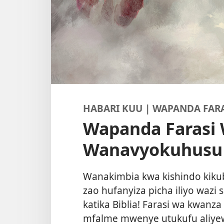
HABARI KUU | WAPANDA FAR
Wapanda Farasi 
Wanavyokuhusu
Wanakimbia kwa kishindo kiku
zao hufanyiza picha iliyo wazi
katika Biblia! Farasi wa kwanz
mfalme mwenye utukufu aliyew