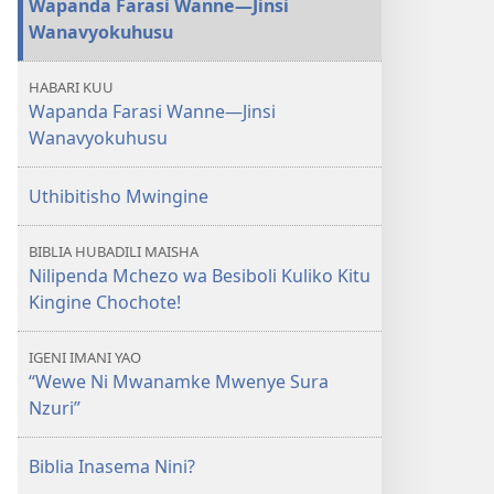
Wapanda Farasi Wanne​
—
Jinsi
MLINZI
Wanavyokuhusu
Wapanda
Farasi
HABARI KUU
Wanne​
Wapanda Farasi Wanne​—Jinsi
—
Wanavyokuhusu
Jinsi
Wanavyokuhusu
Uthibitisho Mwingine
BIBLIA HUBADILI MAISHA
Nilipenda Mchezo wa Besiboli Kuliko Kitu
Kingine Chochote!
IGENI IMANI YAO
“Wewe Ni Mwanamke Mwenye Sura
Nzuri”
Biblia Inasema Nini?