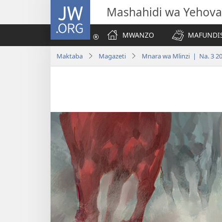
JW.ORG
Mashahidi wa Yehova
MWANZO
MAFUNDIS
Maktaba
Magazeti
Mnara wa Mlinzi | Na. 3 2