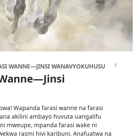
ASI WANNE​—JINSI WANAVYOKUHUSU
Wanne​
—
Jinsi
bwa! Wapanda farasi wanne na farasi
 sana akilini ambayo huvuta uangalifu
a ni mweupe, mpanda farasi wake ni
ekwa rasmi hivi karibuni. Anafuatwa na