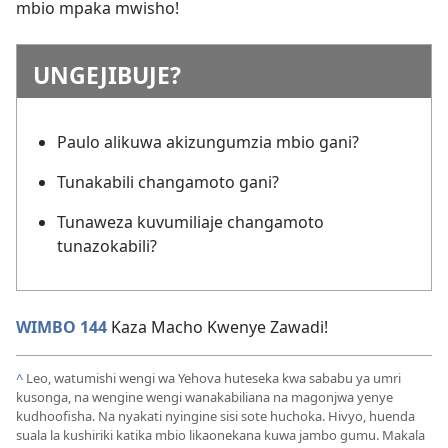
mbio mpaka mwisho!
UNGEJIBUJE?
Paulo alikuwa akizungumzia mbio gani?
Tunakabili changamoto gani?
Tunaweza kuvumiliaje changamoto
tunazokabili?
WIMBO 144
Kaza Macho Kwenye Zawadi!
^
Leo, watumishi wengi wa Yehova huteseka kwa sababu ya umri
kusonga, na wengine wengi wanakabiliana na magonjwa yenye
kudhoofisha. Na nyakati nyingine sisi sote huchoka. Hivyo, huenda
suala la kushiriki katika mbio likaonekana kuwa jambo gumu. Makala