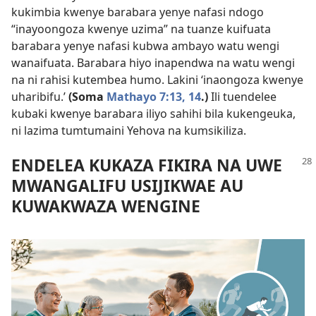
kukimbia kwenye barabara yenye nafasi ndogo
“inayoongoza kwenye uzima” na tuanze kuifuata
barabara yenye nafasi kubwa ambayo watu wengi
wanaifuata. Barabara hiyo inapendwa na watu wengi
na ni rahisi kutembea humo. Lakini ‘inaongoza kwenye
uharibifu.’
(Soma
Mathayo 7:13, 14
.)
Ili tuendelee
kubaki kwenye barabara iliyo sahihi bila kukengeuka,
ni lazima tumtumaini Yehova na kumsikiliza.
ENDELEA KUKAZA FIKIRA NA UWE
MWANGALIFU USIJIKWAE AU
KUWAKWAZA WENGINE