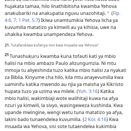
hujakata tamaa, hilo linathibitisha kwamba Yehova
anakubariki na anakupatia nguvu unazohitaji.
(
Flp.
*
4:6, 7;
1 Pet. 5:7
) Ikiwa unamtumikia Yehova licha ya
kuvumilia matatizo ya kimwili au ya kihisia, uwe na
uhakika kwamba unampendeza Yehova.
21.
Tutafanikiwa kufanya nini kwa msaada wa Yehova?
21
Tunashukuru kwamba kuna tofauti kati ya mbio
halisi na mbio ambazo Paulo alizungumzia. Ni mtu
mmoja tu aliyeshinda tuzo katika mbio halisi za nyakati
za Biblia. Kinyume cha hilo, kila mtu anayevumilia kwa
uaminifu katika mwendo au njia ya maisha ya Kikristo
hupata tuzo ya uzima wa milele. (
Yoh. 3:16
) Katika
mbio halisi, wakimbiaji wote walihitaji kuwa na afya
nzuri ya kimwili, la sivyo, wasingeweza kushinda. Kwa
upande mwingine, wengi wetu tuna matatizo ya afya,
lakini bado tunaendelea kuvumilia. (
2 Kor. 4:16
) Kwa
msaada wa Yehova, sisi sote tutaendelea kukimbia