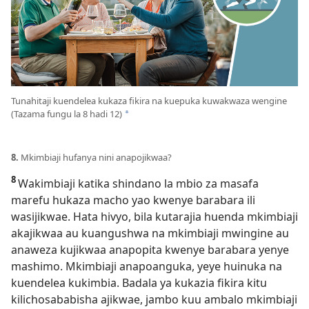
Tunahitaji kuendelea kukaza fikira na kuepuka kuwakwaza wengine
(Tazama fungu la 8 hadi 12)
*
8.
Mkimbiaji hufanya nini anapojikwaa?
8
Wakimbiaji katika shindano la mbio za masafa
marefu hukaza macho yao kwenye barabara ili
wasijikwae. Hata hivyo, bila kutarajia huenda mkimbiaji
akajikwaa au kuangushwa na mkimbiaji mwingine au
anaweza kujikwaa anapopita kwenye barabara yenye
mashimo. Mkimbiaji anapoanguka, yeye huinuka na
kuendelea kukimbia. Badala ya kukazia fikira kitu
kilichosababisha ajikwae, jambo kuu ambalo mkimbiaji