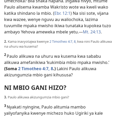
umechoka? Bila shaka hapana. Ingawa hivyo, mtume
Paulo alisema kwamba Wakristo wote wa kweli wako
katika shindano la mbio. (
Ebr. 12:1
) Na sisi sote, vijana
kwa wazee, wenye nguvu au waliochoka, lazima
tuvumilie mpaka mwisho ikiwa tunataka kupokea tuzo
ambayo Yehova ameweka mbele yetu.—
Mt. 24:13
.
2.
Kama inavyotajwa kwenye
2 Timotheo 4:7, 8
, kwa nini Paulo alikuwa
na uhuru wa kusema?
2
Paulo alikuwa na uhuru wa kusema kwa sababu
alikuwa amefanikiwa ‘kukimbia mbio mpaka mwisho.’
(Soma
2 Timotheo 4:7, 8
.)
Lakini Paulo alikuwa
akizungumzia mbio gani kihususa?
NI MBIO GANI HIZO?
3.
Paulo alikuwa akizungumzia mbio gani?
3
Nyakati nyingine, Paulo alitumia mambo
yaliyofanyika kwenye michezo huko Ugiriki ya kale