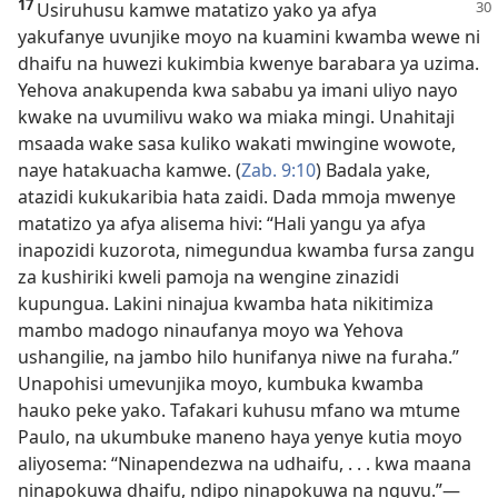
17
Usiruhusu kamwe matatizo yako ya afya
yakufanye uvunjike moyo na kuamini kwamba wewe ni
dhaifu na huwezi kukimbia kwenye barabara ya uzima.
Yehova anakupenda kwa sababu ya imani uliyo nayo
kwake na uvumilivu wako wa miaka mingi. Unahitaji
msaada wake sasa kuliko wakati mwingine wowote,
naye hatakuacha kamwe. (
Zab. 9:10
) Badala yake,
atazidi kukukaribia hata zaidi. Dada mmoja mwenye
matatizo ya afya alisema hivi: “Hali yangu ya afya
inapozidi kuzorota, nimegundua kwamba fursa zangu
za kushiriki kweli pamoja na wengine zinazidi
kupungua. Lakini ninajua kwamba hata nikitimiza
mambo madogo ninaufanya moyo wa Yehova
ushangilie, na jambo hilo hunifanya niwe na furaha.”
Unapohisi umevunjika moyo, kumbuka kwamba
hauko peke yako. Tafakari kuhusu mfano wa mtume
Paulo, na ukumbuke maneno haya yenye kutia moyo
aliyosema: “Ninapendezwa na udhaifu, . . . kwa maana
ninapokuwa dhaifu, ndipo ninapokuwa na nguvu.”—