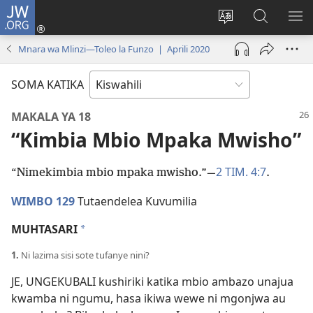
JW.ORG
Ingia
(opens
Badili
Tafuta
ON
new
lugha
Katika
ME
Mnara wa Mlinzi—Toleo la Funzo | Aprili 2020
window)
ya
JW.ORG
tovuti
SOMA KATIKA
MAKALA YA 18
“Kimbia Mbio Mpaka Mwisho”
2 TIM. 4:7
“Nimekimbia mbio mpaka mwisho.”—
.
WIMBO 129
Tutaendelea Kuvumilia
MUHTASARI
*
1.
Ni lazima sisi sote tufanye nini?
JE, UNGEKUBALI kushiriki katika mbio ambazo unajua
kwamba ni ngumu, hasa ikiwa wewe ni mgonjwa au