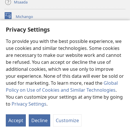
Msaada
Michango
(opens
new
Privacy Settings
window)
Watchtower MAKTABA KWENYE MTANDAO™
(opens
To provide you with the best possible experience, we
new
®
JW Hub
window)
use cookies and similar technologies. Some cookies
(opens
new
are necessary to make our website work and cannot
®
JW Library
window)
be refused. You can accept or decline the use of
additional cookies, which we use only to improve
Watchtower Library
your experience. None of this data will ever be sold or
used for marketing. To learn more, read the
Global
Policy on Use of Cookies and Similar Technologies
.
You can customize your settings at any time by going
Copyright
© 2026 Watch Tower Bible and Tract Society of Pennsylvania.
to
Privacy Settings
.
O
MASHARTI YA MATUMIZI
|
SERA YA FARAGHA
|
PRIVACY SETTINGS
Ya
Accept
Decline
Customize