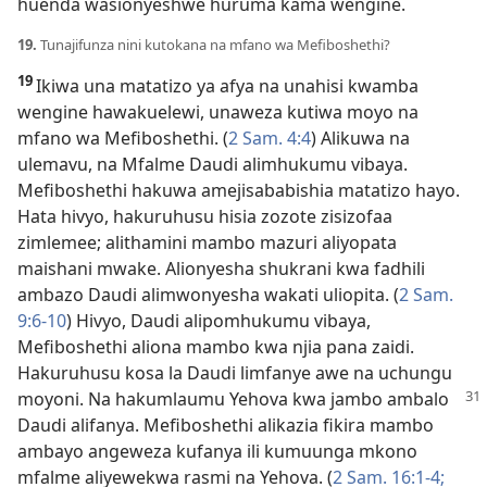
huenda wasionyeshwe huruma kama wengine.
19.
Tunajifunza nini kutokana na mfano wa Mefiboshethi?
19
Ikiwa una matatizo ya afya na unahisi kwamba
wengine hawakuelewi, unaweza kutiwa moyo na
mfano wa Mefiboshethi. (
2 Sam. 4:4
) Alikuwa na
ulemavu, na Mfalme Daudi alimhukumu vibaya.
Mefiboshethi hakuwa amejisababishia matatizo hayo.
Hata hivyo, hakuruhusu hisia zozote zisizofaa
zimlemee; alithamini mambo mazuri aliyopata
maishani mwake. Alionyesha shukrani kwa fadhili
ambazo Daudi alimwonyesha wakati uliopita. (
2 Sam.
9:6-10
) Hivyo, Daudi alipomhukumu vibaya,
Mefiboshethi aliona mambo kwa njia pana zaidi.
Hakuruhusu kosa la Daudi limfanye awe na uchungu
moyoni. Na hakumlaumu
Yehova kwa jambo ambalo
Daudi alifanya. Mefiboshethi alikazia fikira mambo
ambayo angeweza kufanya ili kumuunga mkono
mfalme aliyewekwa rasmi na Yehova. (
2 Sam. 16:1-4;