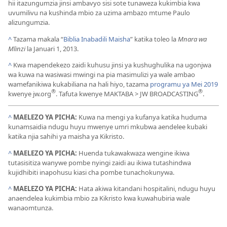
hii itazungumzia jinsi ambavyo sisi sote tunaweza kukimbia kwa
uvumilivu na kushinda mbio za uzima ambazo mtume Paulo
alizungumzia.
^
Tazama makala “
Biblia Inabadili Maisha
” katika toleo la
Mnara wa
Mlinzi
la Januari 1, 2013.
^
Kwa mapendekezo zaidi kuhusu jinsi ya kushughulika na ugonjwa
wa kuwa na wasiwasi mwingi na pia masimulizi ya wale ambao
wamefanikiwa kukabiliana na hali hiyo, tazama
programu ya Mei 2019
®
®
kwenye jw.org
. Tafuta kwenye MAKTABA > JW BROADCASTING
.
^
MAELEZO YA PICHA:
Kuwa na mengi ya kufanya katika huduma
kunamsaidia ndugu huyu mwenye umri mkubwa aendelee kubaki
katika njia sahihi ya maisha ya Kikristo.
^
MAELEZO YA PICHA:
Huenda tukawakwaza wengine ikiwa
tutasisitiza wanywe pombe nyingi zaidi au ikiwa tutashindwa
kujidhibiti inapohusu kiasi cha pombe tunachokunywa.
^
MAELEZO YA PICHA:
Hata akiwa kitandani hospitalini, ndugu huyu
anaendelea kukimbia mbio za Kikristo kwa kuwahubiria wale
wanaomtunza.