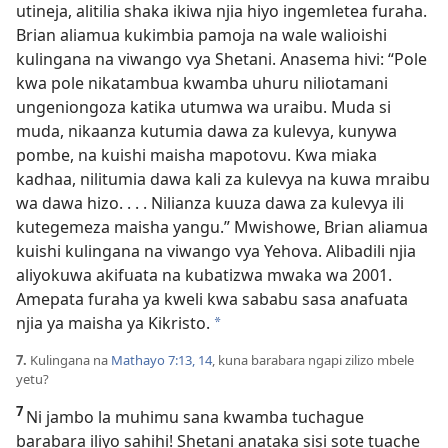
utineja, alitilia shaka ikiwa njia hiyo ingemletea furaha.
Brian aliamua kukimbia pamoja na wale walioishi
kulingana na viwango vya Shetani. Anasema hivi: “Pole
kwa pole nikatambua kwamba uhuru niliotamani
ungeniongoza katika utumwa wa uraibu. Muda si
muda, nikaanza kutumia dawa za kulevya, kunywa
pombe, na kuishi maisha mapotovu. Kwa miaka
kadhaa, nilitumia dawa kali za kulevya na kuwa mraibu
wa dawa hizo. . . . Nilianza kuuza dawa za kulevya ili
kutegemeza maisha yangu.” Mwishowe, Brian aliamua
kuishi kulingana na viwango vya Yehova. Alibadili njia
aliyokuwa akifuata na kubatizwa mwaka wa 2001.
Amepata furaha ya kweli kwa sababu sasa anafuata
njia ya maisha ya Kikristo.
*
7.
Kulingana na
Mathayo 7:13, 14
, kuna barabara ngapi zilizo mbele
yetu?
7
Ni jambo la muhimu sana kwamba tuchague
barabara iliyo sahihi! Shetani anataka sisi sote tuache