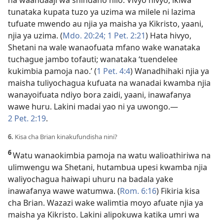
tunataka kupata tuzo ya uzima wa milele ni lazima
tufuate mwendo au njia ya maisha ya Kikristo, yaani,
njia ya uzima. (
Mdo. 20:24;
1 Pet. 2:21
) Hata hivyo,
Shetani na wale wanaofuata mfano wake wanataka
tuchague jambo tofauti; wanataka ‘tuendelee
kukimbia pamoja nao.’ (
1 Pet. 4:4
) Wanadhihaki njia ya
maisha tuliyochagua kufuata na wanadai kwamba njia
wanayoifuata ndiyo bora zaidi, yaani, inawafanya
wawe huru. Lakini madai yao ni ya uwongo.—
2 Pet. 2:19
.
6.
Kisa cha Brian kinakufundisha nini?
6
Watu wanaokimbia pamoja na watu walioathiriwa na
ulimwengu wa Shetani, hutambua upesi kwamba njia
waliyochagua haiwapi uhuru na badala yake
inawafanya wawe watumwa. (
Rom. 6:16
) Fikiria kisa
cha Brian. Wazazi wake walimtia moyo afuate njia ya
maisha ya Kikristo. Lakini alipokuwa katika umri wa