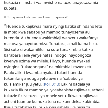
hukazia ni mstari wa mwisho na tuzo anayotazamia
kupata.
9.
Tunapaswa kufanya nini ikiwa tunajikwaa?
9
Huenda tukajikwaa mara nyingi katika shindano letu
la mbio kwa sababu ya mambo tunayosema au
kutenda. Au huenda wakimbiaji wenzetu wakafanya
makosa yanayotuumiza. Tunatarajia hali kama hizo.
Sisi sote si wakamilifu, na sote tunakimbia katika
barabara ileile yenye nafasi ndogo inayoongoza
kwenye uzima wa milele. Hivyo, huenda nyakati
nyingine “tukagongana” na mkimbiaji mwenzetu.
Paulo alikiri kwamba nyakati fulani huenda
tukamfanya ndugu yetu awe na “sababu ya
kulalamika” juu yetu. (
Kol. 3:13
) Lakini badala ya
kukazia fikira mambo yaliyosababisha tujikwae, acheni
tukazie fikira tuzo iliyo mbele yetu. Ikiwa tutajikwaa,
acheni tuamue kuinuka tena na kuendelea kukimbia.
Ikiwa tutakataa kuinuka kwa sababu ya hisia za