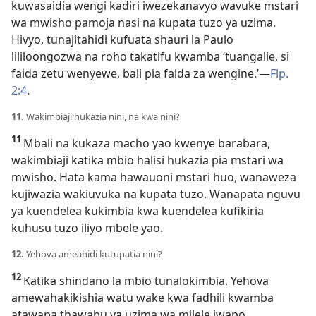
kuwasaidia wengi kadiri iwezekanavyo wavuke mstari
wa mwisho pamoja nasi na kupata tuzo ya uzima.
Hivyo, tunajitahidi kufuata shauri la Paulo
lililoongozwa na roho takatifu kwamba ‘tuangalie, si
faida zetu wenyewe, bali pia faida za wengine.’—
Flp.
2:4
.
11.
Wakimbiaji hukazia nini, na kwa nini?
11
Mbali na kukaza macho yao kwenye barabara,
wakimbiaji katika mbio halisi hukazia pia mstari wa
mwisho. Hata kama hawauoni mstari huo, wanaweza
kujiwazia wakiuvuka na kupata tuzo. Wanapata nguvu
ya kuendelea kukimbia kwa kuendelea kufikiria
kuhusu tuzo iliyo mbele yao.
12.
Yehova ameahidi kutupatia nini?
12
Katika shindano la mbio tunalokimbia, Yehova
amewahakikishia watu wake kwa fadhili kwamba
atawapa thawabu ya uzima wa milele iwapo