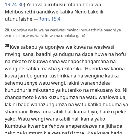
19:24-30
) Yehova aliruhusu mfano bora wa
Mefiboshethi uandikwe katika Neno Lake ili
utunufaishe.—
Rom. 15:4
.
20.
Ugonjwa wa kuwa na wasiwasi mwingi huwaathirije baadhi ya
watu, lakini wanaweza kuwa na uhakika gani?
20
Kwa sababu ya ugonjwa wa kuwa na wasiwasi
mwingi sana, baadhi ya ndugu na dada huwa na hofu
na mkazo mkubwa sana wanapochangamana na
wengine katika maisha ya kila siku. Huenda wakaona
kuwa jambo gumu kushirikiana na wengine katika
sehemu zenye watu wengi, lakini wanaendelea
kuhudhuria mikutano ya kutaniko na makusanyiko. Ni
changamoto kwao kuzungumza na watu wasiowajua,
lakini bado wanazungumza na watu katika huduma ya
shambani. Ikiwa unakabili hali kama hiyo, hauko peke
yako. Watu wengi wanakabili hali kama yako.
Kumbuka kwamba Yehova anapendezwa na jitihada
zako za kumtumikia kwa nafsi yote. Kwa kuwa bado