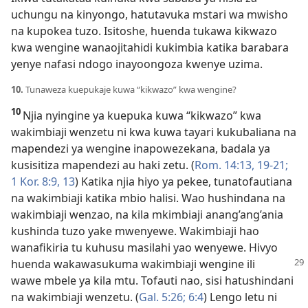
uchungu na kinyongo, hatutavuka mstari wa mwisho
na kupokea tuzo. Isitoshe, huenda tukawa kikwazo
kwa wengine wanaojitahidi kukimbia katika barabara
yenye nafasi ndogo inayoongoza kwenye uzima.
10.
Tunaweza kuepukaje kuwa “kikwazo” kwa wengine?
10
Njia nyingine ya kuepuka kuwa “kikwazo” kwa
wakimbiaji wenzetu ni kwa kuwa tayari kukubaliana na
mapendezi ya wengine inapowezekana, badala ya
kusisitiza mapendezi au haki zetu. (
Rom. 14:13,
19-21;
1 Kor. 8:9,
13
) Katika njia hiyo ya pekee, tunatofautiana
na wakimbiaji katika mbio halisi. Wao hushindana na
wakimbiaji wenzao, na kila mkimbiaji anang’ang’ania
kushinda tuzo yake mwenyewe. Wakimbiaji hao
wanafikiria tu kuhusu masilahi yao wenyewe. Hivyo
huenda wakawasukuma
wakimbiaji wengine ili
wawe mbele ya kila mtu. Tofauti nao, sisi hatushindani
na wakimbiaji wenzetu. (
Gal. 5:26;
6:4
) Lengo letu ni