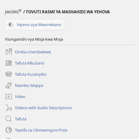
TOLEO
TOLEO
®
JW.ORG
/ TOVUTI RASMI YA MASHAHIDI WA YEHOVA
LA
LA
FUNZO
FUNZO
Vipimo vya Mwonekano
Aprili 2020
Aprili 2020
Viunganishi vya Moja kwa Moja
Omba Utembelewe
Tafuta Mkutano
(opens
new
Tafuta Kusanyiko
(opens
window)
new
Mambo Mapya
window)
Video
Videos with Audio Descriptions
Tafuta
Taarifa za Ulimwenguni Pote