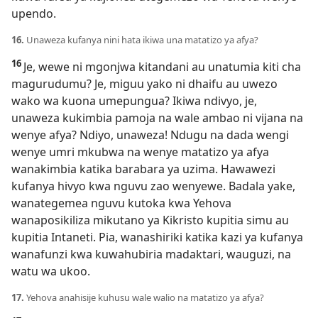
upendo.
16.
Unaweza kufanya nini hata ikiwa una matatizo ya afya?
16
Je, wewe ni mgonjwa kitandani au unatumia kiti cha
magurudumu? Je, miguu yako ni dhaifu au uwezo
wako wa kuona umepungua? Ikiwa ndivyo, je,
unaweza kukimbia pamoja na wale ambao ni vijana na
wenye afya? Ndiyo, unaweza! Ndugu na dada wengi
wenye umri mkubwa na wenye matatizo ya afya
wanakimbia katika barabara ya uzima. Hawawezi
kufanya hivyo kwa nguvu zao wenyewe. Badala yake,
wanategemea nguvu kutoka kwa Yehova
wanaposikiliza mikutano ya Kikristo kupitia simu au
kupitia Intaneti. Pia, wanashiriki katika kazi ya kufanya
wanafunzi kwa kuwahubiria madaktari, wauguzi, na
watu wa ukoo.
17.
Yehova anahisije kuhusu wale walio na matatizo ya afya?