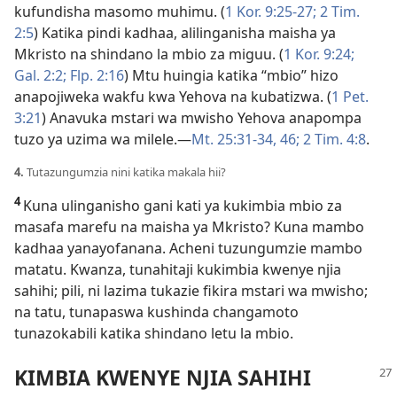
kufundisha masomo muhimu. (
1 Kor. 9:25-27;
2 Tim.
2:5
) Katika pindi kadhaa, alilinganisha maisha ya
Mkristo na shindano la mbio za miguu. (
1 Kor. 9:24;
Gal. 2:2;
Flp. 2:16
) Mtu huingia katika “mbio” hizo
anapojiweka wakfu kwa Yehova na kubatizwa. (
1 Pet.
3:21
) Anavuka mstari wa mwisho Yehova anapompa
tuzo ya uzima wa milele.—
Mt. 25:31-34,
46;
2 Tim. 4:8
.
4.
Tutazungumzia nini katika makala hii?
4
Kuna ulinganisho gani kati ya kukimbia mbio za
masafa marefu na maisha ya Mkristo? Kuna mambo
kadhaa yanayofanana. Acheni tuzungumzie mambo
matatu. Kwanza, tunahitaji kukimbia kwenye njia
sahihi; pili, ni lazima tukazie fikira mstari wa mwisho;
na tatu, tunapaswa kushinda changamoto
tunazokabili katika shindano letu la mbio.
KIMBIA KWENYE NJIA SAHIHI