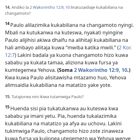
14.
Andiko la
2 Wakorintho 12:9, 10
linatusaidiaje kukabiliana na
changamoto?
14
Paulo alilazimika kukabiliana na changamoto nyingi.
Mbali na kutukanwa na kuteswa, nyakati nyingine
Paulo alijihisi akiwa dhaifu na alihitaji kukabiliana na
hali ambayo aliitaja kuwa “mwiba katika mwili.” (
2 Kor.
12:7
) Lakini badala ya kuona changamoto hizo kuwa
sababu ya kukata tamaa, aliziona kuwa fursa ya
kumtegemea Yehova.
(Soma
2 Wakorintho 12:9, 10
.)
Kwa kuwa Paulo alisitawisha mtazamo huo, Yehova
alimsaidia kukabiliana na matatizo yake yote.
15.
Tutajionea nini ikiwa tutamwiga Paulo?
15
Huenda sisi pia tukatukanwa au kuteswa kwa
sababu ya imani yetu. Pia, huenda tukalazimika
kukabiliana na matatizo ya afya au uchovu. Lakini
tukimwiga Paulo, changamoto hizo zote zinaweza
kuwa fursa ya kujionea utegemezo wa Yehova wenye