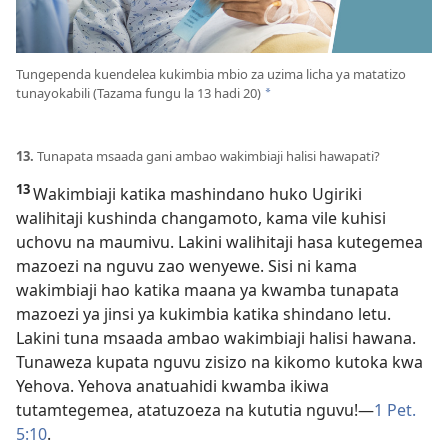
Tungependa kuendelea kukimbia mbio za uzima licha ya matatizo
tunayokabili (Tazama fungu la 13 hadi 20)
*
13.
Tunapata msaada gani ambao wakimbiaji halisi hawapati?
13
Wakimbiaji katika mashindano huko Ugiriki
walihitaji kushinda changamoto, kama vile kuhisi
uchovu na maumivu. Lakini walihitaji hasa kutegemea
mazoezi na nguvu zao wenyewe. Sisi ni kama
wakimbiaji hao katika maana ya kwamba tunapata
mazoezi ya jinsi ya kukimbia katika shindano letu.
Lakini tuna msaada ambao wakimbiaji halisi hawana.
Tunaweza kupata nguvu zisizo na kikomo kutoka kwa
Yehova. Yehova anatuahidi kwamba ikiwa
tutamtegemea, atatuzoeza na kututia nguvu!—
1 Pet.
5:10
.