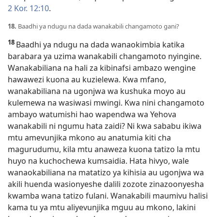
2 Kor. 12:10
.
18.
Baadhi ya ndugu na dada wanakabili changamoto gani?
18
Baadhi ya ndugu na dada wanaokimbia katika
barabara ya uzima wanakabili changamoto nyingine.
Wanakabiliana na hali za kibinafsi ambazo wengine
hawawezi kuona au kuzielewa. Kwa mfano,
wanakabiliana na ugonjwa wa kushuka moyo au
kulemewa na wasiwasi mwingi. Kwa nini changamoto
ambayo watumishi hao wapendwa wa Yehova
wanakabili ni ngumu hata zaidi? Ni kwa sababu ikiwa
mtu amevunjika mkono au anatumia kiti cha
magurudumu, kila mtu anaweza kuona tatizo la mtu
huyo na kuchochewa kumsaidia. Hata hivyo, wale
wanaokabiliana na matatizo ya kihisia au ugonjwa wa
akili huenda wasionyeshe dalili zozote zinazoonyesha
kwamba wana tatizo fulani. Wanakabili maumivu halisi
kama tu ya mtu aliyevunjika mguu au mkono, lakini