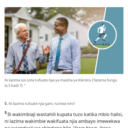
Ni lazima sisi sote tufuate njia ya maisha ya Kikristo (Tazama fungu
la 5 hadi 7)
*
5.
Ni lazima tufuate njia gani, na kwa nini?
5
Ili wakimbiaji wastahili kupata tuzo katika mbio halisi,
ni lazima wakimbie wakifuata njia ambayo imewekwa
na waandaaji wa shindano hilo. Vivyo hivyo, ikiwa