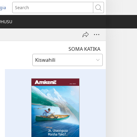
gia
opens
Search
ew
UHUSU
indow)
SOMA KATIKA