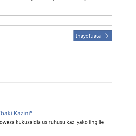
Inayofuata
Ibaki Kazini”
eza kukusaidia usiruhusu kazi yako iingilie