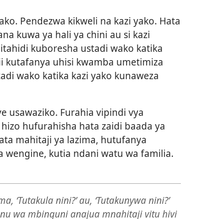
ako. Pendezwa kikweli na kazi yako. Hata
a kuwa ya hali ya chini au si kazi
itahidi kuboresha ustadi wako katika
dii kutafanya uhisi kwamba umetimiza
tadi wako katika kazi yako kunaweza
 usawaziko. Furahia vipindi vya
hizo hufurahisha hata zaidi baada ya
pata mahitaji ya lazima, hutufanya
 wengine, kutia ndani watu wa familia.
 ‘Tutakula nini?’ au, ‘Tutakunywa nini?’
 yenu wa mbinguni anajua mnahitaji vitu hivi