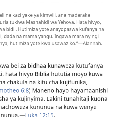
li na kazi yake ya kimwili, ana madaraka
ria tukiwa Mashahidi wa Yehova. Hata hivyo,
kwa bidii. Hutimiza yote anayopaswa kufanya na
i, dada na mama yangu. Ingawa mara nyingi
ya, hutimiza yote kwa usawaziko.”—Alannah
.
kwa bei za bidhaa kunaweza kutufanya
iki, hata hivyo Biblia hututia moyo kuwa
na chakula na kitu cha kujifunika,
imotheo 6:8
) Maneno hayo hayamaanishi
a ya kujinyima. Lakini tunahitaji kuona
tunachoweza kununua na kuwa wenye
yonunua.—
Luka 12:15
.