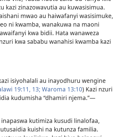
tu kazi zinazowavutia au kuwasisimua.
maishani mwao au haiwafanyi wasisimuke,
keo ni kwamba, wanakuwa na maoni
hawaifanyi kwa bidii. Hata wanaweza
 nzuri kwa sababu wanahisi kwamba kazi
azi isiyohalali au inayodhuru wengine
awi 19:11,
13;
Waroma 13:10
) Kazi nzuri
idia kudumisha “dhamiri njema.”—
inapaswa kutimiza kusudi linalofaa,
kutusaidia kuishi na kutunza familia.