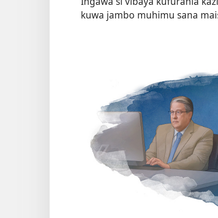
Ingawa si vibaya kufurahia kazi
kuwa jambo muhimu sana mais