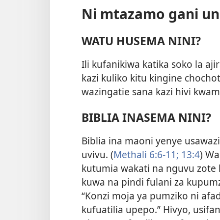
Ni mtazamo gani un
WATU HUSEMA NINI?
Ili kufanikiwa katika soko la aj
kazi kuliko kitu kingine cho
wazingatie sana kazi hivi kwa
BIBLIA INASEMA NINI?
Biblia ina maoni yenye usawazi
uvivu. (
Methali 6:6-11;
13:4
) Wa
kutumia wakati na nguvu zote k
kuwa na pindi fulani za kupumz
“Konzi moja ya pumziko ni afad
kufuatilia upepo.” Hivyo, usifa