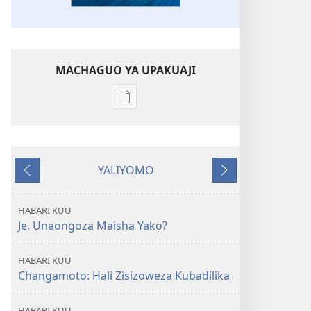
MACHAGUO YA UPAKUAJI
Mbinu
za
kupakua
machapisho
YALIYOMO
ya
Inayotangulia
Inayofuata
elektroni
AMKENI!
HABARI KUU
Je,
Je, Unaongoza Maisha Yako?
Unaongoza
Maisha
HABARI KUU
Yako?
Changamoto: Hali Zisizoweza Kubadilika
HABARI KUU