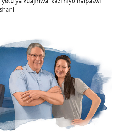
 yetu ya kuajiriwa, kazi hiyo haipaswi
hani.