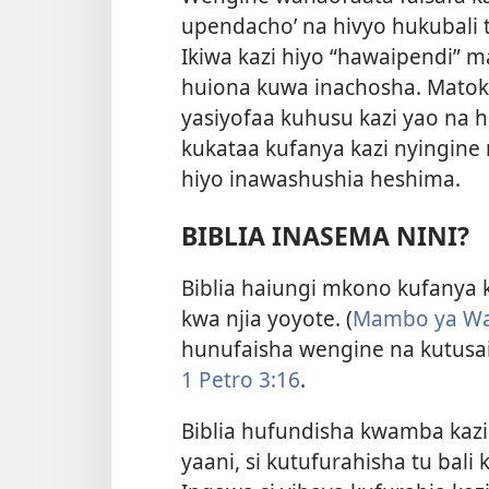
upendacho’ na hivyo hukubali 
Ikiwa kazi hiyo “hawaipendi” 
huiona kuwa inachosha. Mato
yasiyofaa kuhusu kazi yao na 
kukataa kufanya kazi nyingine
hiyo inawashushia heshima.
BIBLIA INASEMA NINI?
Biblia haiungi mkono kufanya k
kwa njia yoyote. (
Mambo ya Wal
hunufaisha wengine na kutusa
1 Petro 3:16
.
Biblia hufundisha kwamba kazi 
yaani, si kutufurahisha tu bali 