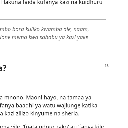
. Hakuna faida kufanya kazi na kuidhuru
bo bora kuliko kwamba ale, naam,
e ione mema kwa sababu ya kazi yake
a?
ara mnono. Maoni hayo, na tamaa ya
fanya baadhi ya watu wajiunge katika
a kazi zilizo kinyume na sheria.
a vile, ‘fuata ndoto zako’ au ‘fanya kile