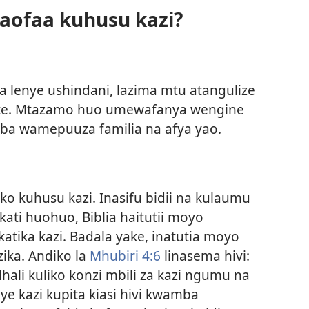
aofaa kuhusu kazi?
ira lenye ushindani, lazima mtu atangulize
chote. Mtazamo huo umewafanya wengine
mba wamepuuza familia na afya yao.
ko kuhusu kazi. Inasifu bidii na kulaumu
kati huohuo, Biblia haitutii moyo
atika kazi. Badala yake, inatutia moyo
ika. Andiko la
Mhubiri 4:6
linasema hivi:
hali kuliko konzi mbili za kazi ngumu na
nye kazi kupita kiasi hivi kwamba