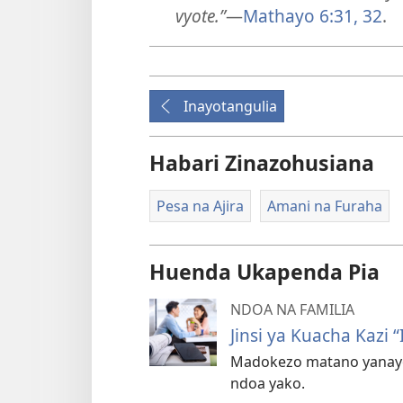
vyote.”
—
Mathayo 6:31, 32
.
Inayotangulia
Habari Zinazohusiana
Pesa na Ajira
Amani na Furaha
Huenda Ukapenda Pia
NDOA NA FAMILIA
Jinsi ya Kuacha Kazi “
Madokezo matano yanayow
ndoa yako.