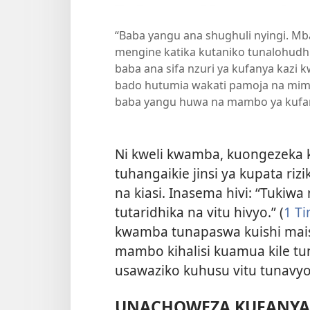
“Baba yangu ana shughuli nyingi. Mba
mengine katika kutaniko tunalohudhu
baba ana sifa nzuri ya kufanya kazi 
bado hutumia wakati pamoja na mim
baba yangu huwa na mambo ya kufan
Ni kweli kwamba, kuongezeka 
tuhangaikie jinsi ya kupata riz
na kiasi. Inasema hivi: “Tukiwa 
tutaridhika na vitu hivyo.” (
1 T
kwamba tunapaswa kuishi maish
mambo kihalisi kuamua kile 
usawaziko kuhusu vitu tunav
UNACHOWEZA KUFANYA