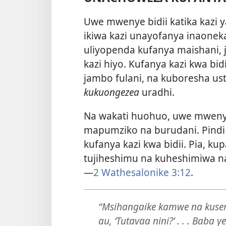
Uwe mwenye bidii katika kazi y
ikiwa kazi unayofanya inaonekan
uliyopenda kufanya maishani, j
kazi hiyo. Kufanya kazi kwa bi
jambo fulani, na kuboresha us
kukuongezea
uradhi.
Na wakati huohuo, uwe mwenye
mapumziko na burudani. Pindi 
kufanya kazi kwa bidii. Pia, ku
tujiheshimu na kuheshimiwa na
—
2 Wathesalonike 3:12
.
“Msihangaike kamwe na kusema,
au, ‘Tutavaa nini?’ . . . Baba