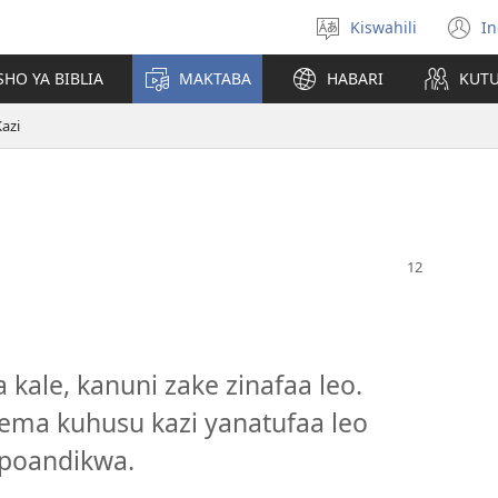
Kiswahili
In
Chagua
(
lugha
n
HO YA BIBLIA
MAKTABA
HABARI
KUT
w
azi
a kale, kanuni zake zinafaa leo.
ema kuhusu kazi yanatufaa leo
ipoandikwa.