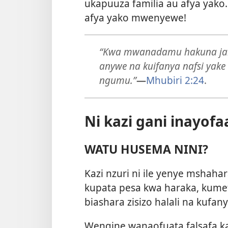
ukapuuza familia au afya yako
afya yako mwenyewe!
“Kwa mwanadamu hakuna jam
anywe na kuifanya nafsi yak
ngumu.”
—
Mhubiri 2:24
.
Ni kazi gani inayofa
WATU HUSEMA NINI?
Kazi nzuri ni ile yenye mshah
kupata pesa kwa haraka, kume
biashara zisizo halali na kufany
Wengine wanaofuata falsafa kam