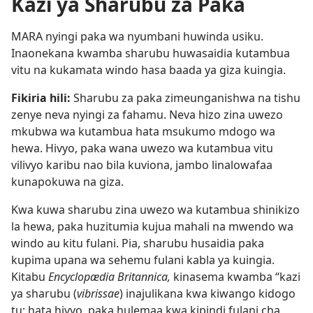
Kazi ya Sharubu za Paka
MARA nyingi paka wa nyumbani huwinda usiku.
Inaonekana kwamba sharubu huwasaidia kutambua
vitu na kukamata windo hasa baada ya giza kuingia.
Fikiria hili:
Sharubu za paka zimeunganishwa na tishu
zenye neva nyingi za fahamu. Neva hizo zina uwezo
mkubwa wa kutambua hata msukumo mdogo wa
hewa. Hivyo, paka wana uwezo wa kutambua vitu
vilivyo karibu nao bila kuviona, jambo linalowafaa
kunapokuwa na giza.
Kwa kuwa sharubu zina uwezo wa kutambua shinikizo
la hewa, paka huzitumia kujua mahali na mwendo wa
windo au kitu fulani. Pia, sharubu husaidia paka
kupima upana wa sehemu fulani kabla ya kuingia.
Kitabu
Encyclopædia Britannica,
kinasema kwamba “kazi
ya sharubu (
vibrissae
) inajulikana kwa kiwango kidogo
tu; hata hivyo, paka hulemaa kwa kipindi fulani cha