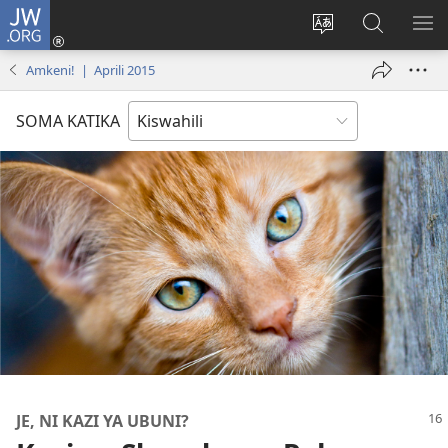
JW.ORG
Ingia
(opens
Badili
Tafuta
ON
new
lugha
Katika
ME
Amkeni! | Aprili 2015
window)
ya
JW.ORG
tovuti
SOMA KATIKA
JE, NI KAZI YA UBUNI?