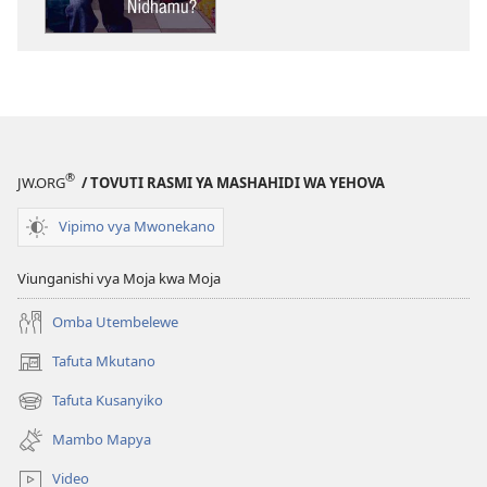
ya
elektroni
AMKENI!
Kwa
Nini
Watoto
Hawana
®
JW.ORG
/ TOVUTI RASMI YA MASHAHIDI WA YEHOVA
Nidhamu?
Vipimo vya Mwonekano
Viunganishi vya Moja kwa Moja
Omba Utembelewe
Tafuta Mkutano
(opens
new
Tafuta Kusanyiko
(opens
window)
new
Mambo Mapya
window)
Video