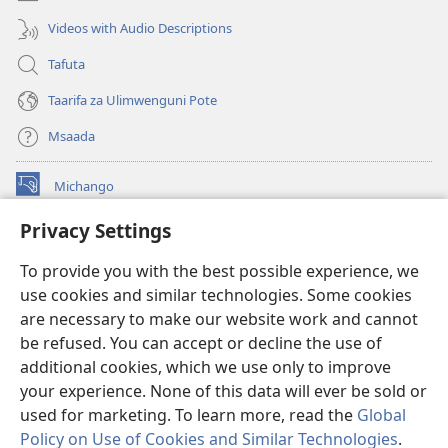
Videos with Audio Descriptions
Tafuta
Taarifa za Ulimwenguni Pote
Msaada
Michango
(opens
new
Privacy Settings
window)
Watchtower MAKTABA KWENYE MTANDAO™
(opens
To provide you with the best possible experience, we
new
®
JW Hub
window)
use cookies and similar technologies. Some cookies
(opens
new
are necessary to make our website work and cannot
®
JW Library
window)
be refused. You can accept or decline the use of
additional cookies, which we use only to improve
Watchtower Library
your experience. None of this data will ever be sold or
used for marketing. To learn more, read the
Global
Policy on Use of Cookies and Similar Technologies
.