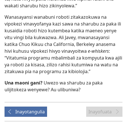
wakati sharubu hizo zikinyolewa.”
Wanasayansi wanabuni roboti zitakazokuwa na
vipokezi vinavyofanya kazi sawa na sharubu za paka ili
kusaidia roboti hizo kutembea katika maeneo yenye
vitu vingi bila kukwazwa. Ali Javey, mwanasayansi
katika Chuo Kikuu cha California, Berkeley anasema
hivi kuhusu vipokezi hivyo vinavyoitwa
e-whiskers
:
“Vitatumia programu mbalimbali za kompyuta kwa ajili
ya roboti za kisasa, zilizo rahisi kutumiwa na watu na
zitakuwa pia na programu za kibiolojia.”
Una maoni gani?
Uwezo wa sharubu za paka
ulijitokeza wenyewe? Au ulibuniwa?
Inayotangulia
Inayofuata