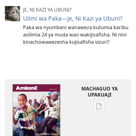
JE, NI KAZI YA UBUNI?
Ulimi wa Paka​—Je, Ni Kazi ya Ubuni?
Paka wa nyumbani wanaweza kutumia karibu
asilimia 24 ya muda wao wakijisafisha. Ni nini
kinachowawezesha kujisafisha vizuri?
MACHAGUO YA
UPAKUAJI
Mbinu
za
kupakua
machapisho