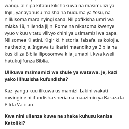
wangu alinipa kitabu kilichokuwa na masimulizi ya
Injili, yanayohusu maisha na huduma ya Yesu, na
nilikisoma mara nyingi sana. Nilipofikisha umri wa
miaka 18, nilienda jijini Rome na nikasoma kwenye
vyuo vikuu vitatu vilivyo chini ya usimamizi wa papa.
Nilisomea Kilatini, Kigiriki, historia, falsafa, saikolojia,
na theolojia. Ingawa tulikariri maandiko ya Biblia na
kusikiliza Biblia iliposomwa kila Jumapili, kwa kweli
hatukujifunza Biblia.
Ulikuwa msimamizi wa shule ya watawa. Je, kazi
yako ilihusisha kufundisha?
Kazi yangu kuu ilikuwa usimamizi. Lakini wakati
mwingine nilifundisha sheria na maazimio ya Baraza la
Pili la Vatican.
Kwa nini ulianza kuwa na shaka kuhusu kanisa
Katoliki?