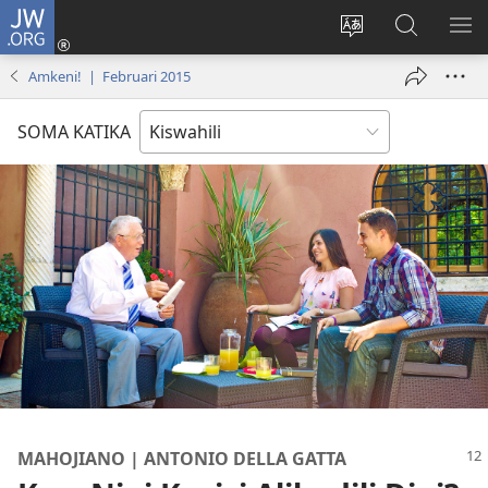
JW.ORG
Ingia
(opens
Badili
Tafuta
ON
new
lugha
Katika
ME
Amkeni! | Februari 2015
window)
ya
JW.ORG
tovuti
SOMA KATIKA
MAHOJIANO | ANTONIO DELLA GATTA