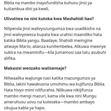
Biblia na mambo inayofundisha kuhusu jinsi ya
kuitambua dini ya kweli.
Ulivutiwa na nini kutoka kwa Mashahidi hao?
Nilipenda jinsi walivyozungumza kwa usadikisho na
jinsi walivyoweza kupata kwa urahisi maandiko hata
katika Biblia yangu. Baadaye, Shahidi mwingine
aitwaye Mario, alianza kunitembelea. Alikuwa mwenye
subira na mwaminifu—kila Jumamosi saa tatu asubuhi
alifika.
Makasisi wenzako walisemaje?
Niliwaalika wajiunge nasi katika mazungumzo ya
Biblia, lakini hawakuona umuhimu wa kujifunza Biblia.
Hata hivyo mimi nilifurahia. Nilikuwa nikijifunza
mambo mengi mazuri, kama vile kwa nini Mungu
ameruhusu uovu na kuteseka—mambo ambayo
sikujua kabla ya hapo.