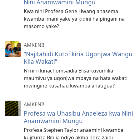
Nini Anamwamini Mungu
Kwa nini Profesa Gene Hwang anasema
kwamba imani yake ya kidini haipingani na
masomo yake?
AMKENI!
“Najitahidi Kutofikiria Ugonjwa Wangu
Kila Wakati”
Ni nini kinachomsaidia Elisa kuvumilia
maumivu ya ugonjwa mbaya na hata wakati
mwingine kusahau kwamba anaugua?
AMKENI!
Profesa wa Uhasibu Anaeleza kwa Nini
Anamwamini Mungu
Profesa Stephen Taylor anaamini kwamba
kujifunza Biblia ndiyo akiba bora zaidi