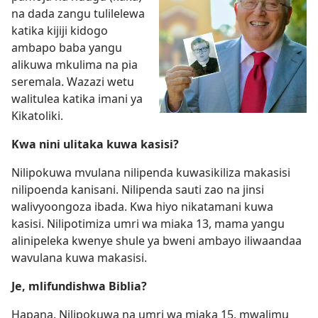
na dada zangu tulilelewa
katika kijiji kidogo
ambapo baba yangu
alikuwa mkulima na pia
seremala. Wazazi wetu
walitulea katika imani ya
Kikatoliki.
Kwa nini ulitaka kuwa kasisi?
Nilipokuwa mvulana nilipenda kuwasikiliza makasisi
nilipoenda kanisani. Nilipenda sauti zao na jinsi
walivyoongoza ibada. Kwa hiyo nikatamani kuwa
kasisi. Nilipotimiza umri wa miaka 13, mama yangu
alinipeleka kwenye shule ya bweni ambayo iliwaandaa
wavulana kuwa makasisi.
Je, mlifundishwa Biblia?
Hapana. Nilipokuwa na umri wa miaka 15, mwalimu