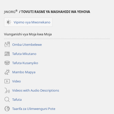
Ina
Faida
®
JW.ORG
/ TOVUTI RASMI YA MASHAHIDI WA YEHOVA
Leo?
Vipimo vya Mwonekano
Viunganishi vya Moja kwa Moja
Omba Utembelewe
Tafuta Mkutano
(opens
new
Tafuta Kusanyiko
(opens
window)
new
Mambo Mapya
window)
Video
Videos with Audio Descriptions
Tafuta
Taarifa za Ulimwenguni Pote