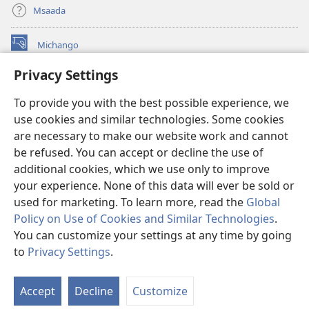
Msaada
Michango
(opens
new
Privacy Settings
window)
Watchtower MAKTABA KWENYE MTANDAO™
(opens
To provide you with the best possible experience, we
new
®
JW Hub
window)
use cookies and similar technologies. Some cookies
(opens
new
are necessary to make our website work and cannot
®
JW Library
window)
be refused. You can accept or decline the use of
additional cookies, which we use only to improve
Watchtower Library
your experience. None of this data will ever be sold or
used for marketing. To learn more, read the
Global
Policy on Use of Cookies and Similar Technologies
.
You can customize your settings at any time by going
Copyright
© 2026 Watch Tower Bible and Tract Society of Pennsylvania.
to
Privacy Settings
.
O
MASHARTI YA MATUMIZI
|
SERA YA FARAGHA
|
PRIVACY SETTINGS
Ya
Accept
Decline
Customize