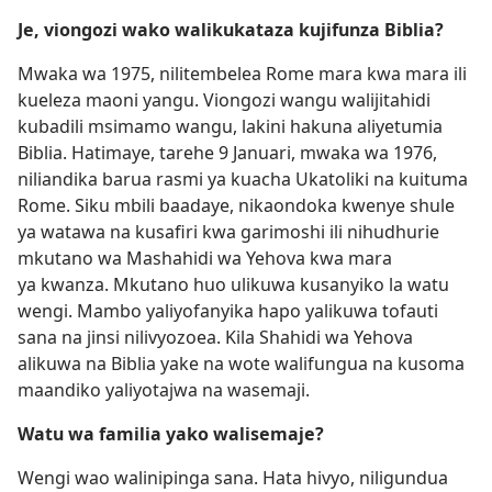
Je, viongozi wako walikukataza kujifunza Biblia?
Mwaka wa 1975, nilitembelea Rome mara kwa mara ili
kueleza maoni yangu. Viongozi wangu walijitahidi
kubadili msimamo wangu, lakini hakuna aliyetumia
Biblia. Hatimaye, tarehe 9 Januari, mwaka wa 1976,
niliandika barua rasmi ya kuacha Ukatoliki na kuituma
Rome. Siku mbili baadaye, nikaondoka kwenye shule
ya watawa na kusafiri kwa garimoshi ili nihudhurie
mkutano wa Mashahidi wa Yehova kwa mara
ya kwanza. Mkutano huo ulikuwa kusanyiko la watu
wengi. Mambo yaliyofanyika hapo yalikuwa tofauti
sana na jinsi nilivyozoea. Kila Shahidi wa Yehova
alikuwa na Biblia yake na wote walifungua na kusoma
maandiko yaliyotajwa na wasemaji.
Watu wa familia yako walisemaje?
Wengi wao walinipinga sana. Hata hivyo, niligundua