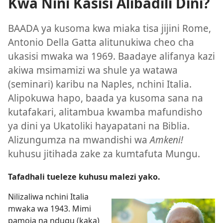
Kwa Nini Kasisi Alibadili Dini?
BAADA ya kusoma kwa miaka tisa jijini Rome,
Antonio Della Gatta alitunukiwa cheo cha
ukasisi mwaka wa 1969. Baadaye alifanya kazi
akiwa msimamizi wa shule ya watawa
(seminari) karibu na Naples, nchini Italia.
Alipokuwa hapo, baada ya kusoma sana na
kutafakari, alitambua kwamba mafundisho
ya dini ya Ukatoliki hayapatani na Biblia.
Alizungumza na mwandishi wa
Amkeni!
kuhusu jitihada zake za kumtafuta Mungu.
Tafadhali tueleze kuhusu malezi yako.
Nilizaliwa nchini Italia
mwaka wa 1943. Mimi
pamoja na ndugu (kaka)