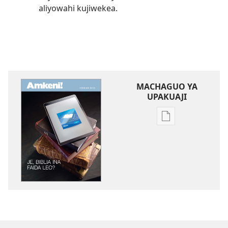
aliyowahi kujiwekea.
MACHAGUO YA
UPAKUAJI
Mbinu
za
kupakua
machapisho
ya
elektroni
AMKENI!
Je,
Biblia