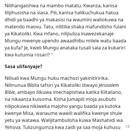
Nilihangaishwa na mambo matatu. Kwanza, kanisa
lilijihusisha na siasa. Pili, kanisa halikuchukua hatua
dhidi ya baadhi ya makasisi na waumini waliokuwa na
matendo maovu. Tatu, nilitilia shaka mafundisho fulani
ya Kikatoliki. Kwa mfano, nilijiuliza inawezekanaje
Mungu mwenye upendo awaadhibu milele watu baada
ya kufa? Je, kweli Mungu anataka tusali sala za kukariri
kwa kutumia rosari?
*
Sasa ulifanyaje?
Nilisali kwa Mungu huku machozi yakinitiririka.
Nilinunua Biblia tafsiri ya Kikatoliki iitwayo
Jerusalem
Bible,
ambayo ilikuwa imechapishwa katika Kiitaliano,
na nikaanza kuisoma. Kisha Jumapili moja asubuhi
nilipokuwa nikiweka majoho yangu baada ya kutoka
kwenye Misa, wanaume wawili walifika kwenye shule
yetu ya watawa. Walijitambulisha kuwa Mashahidi wa
Yehova. Tulizungumza
kwa zaidi ya saa moja kuhusu