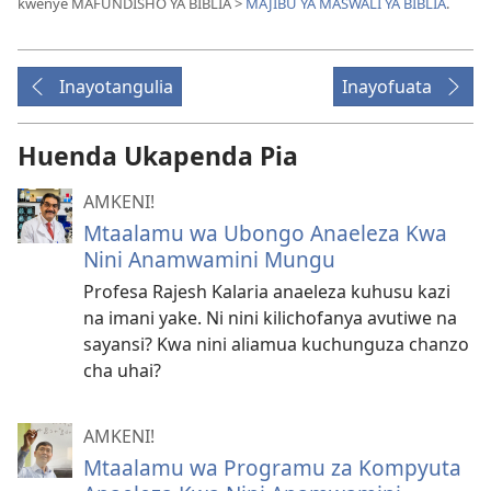
kwenye MAFUNDISHO YA BIBLIA >
MAJIBU YA MASWALI YA BIBLIA
.
Inayotangulia
Inayofuata
Huenda Ukapenda Pia
AMKENI!
Mtaalamu wa Ubongo Anaeleza Kwa
Nini Anamwamini Mungu
Profesa Rajesh Kalaria anaeleza kuhusu kazi
na imani yake. Ni nini kilichofanya avutiwe na
sayansi? Kwa nini aliamua kuchunguza chanzo
cha uhai?
AMKENI!
Mtaalamu wa Programu za Kompyuta