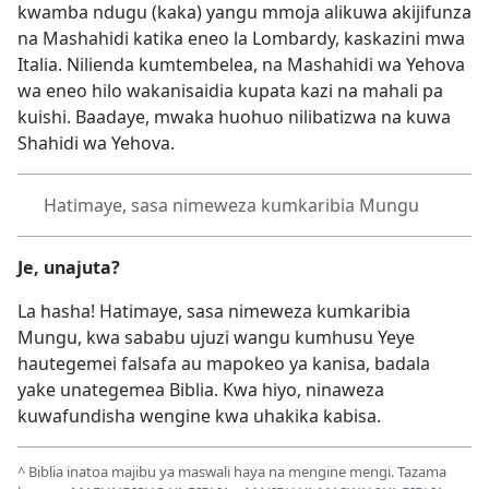
kwamba ndugu (kaka) yangu mmoja alikuwa akijifunza
na Mashahidi katika eneo la Lombardy, kaskazini mwa
Italia. Nilienda kumtembelea, na Mashahidi wa Yehova
wa eneo hilo wakanisaidia kupata kazi na mahali pa
kuishi. Baadaye, mwaka huohuo nilibatizwa na kuwa
Shahidi wa Yehova.
Hatimaye, sasa nimeweza kumkaribia Mungu
Je, unajuta?
La hasha! Hatimaye, sasa nimeweza kumkaribia
Mungu, kwa sababu ujuzi wangu kumhusu Yeye
hautegemei falsafa au mapokeo ya kanisa, badala
yake unategemea Biblia. Kwa hiyo, ninaweza
kuwafundisha wengine kwa uhakika kabisa.
^
Biblia inatoa majibu ya maswali haya na mengine mengi. Tazama