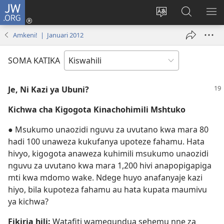
JW.ORG
Ingia
(opens
Badili
Tafuta
ON
new
lugha
Katika
ME
Amkeni! | Januari 2012
window)
ya
JW.ORG
tovuti
SOMA KATIKA
Je, Ni Kazi ya Ubuni?
Kichwa cha Kigogota Kinachohimili Mshtuko
● Msukumo unaozidi nguvu za uvutano kwa mara 80
hadi 100 unaweza kukufanya upoteze fahamu. Hata
hivyo, kigogota anaweza kuhimili msukumo unaozidi
nguvu za uvutano kwa mara 1,200 hivi anapopigapiga
mti kwa mdomo wake. Ndege huyo anafanyaje kazi
hiyo, bila kupoteza fahamu au hata kupata maumivu
ya kichwa?
Fikiria hili:
Watafiti wamegundua sehemu nne za