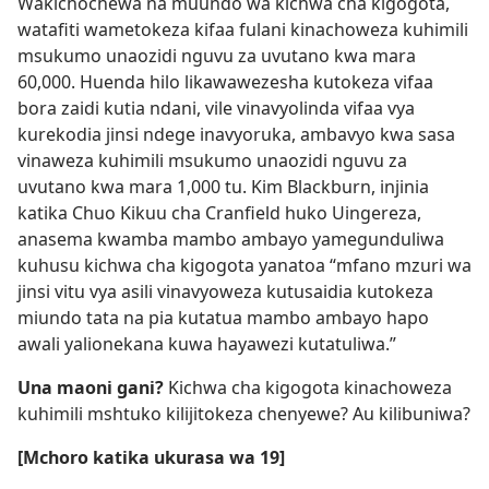
Wakichochewa na muundo wa kichwa cha kigogota,
watafiti wametokeza kifaa fulani kinachoweza kuhimili
msukumo unaozidi nguvu za uvutano kwa mara
60,000. Huenda hilo likawawezesha kutokeza vifaa
bora zaidi kutia ndani, vile vinavyolinda vifaa vya
kurekodia jinsi ndege inavyoruka, ambavyo kwa sasa
vinaweza kuhimili msukumo unaozidi nguvu za
uvutano kwa mara 1,000 tu. Kim Blackburn, injinia
katika Chuo Kikuu cha Cranfield huko Uingereza,
anasema kwamba mambo ambayo yamegunduliwa
kuhusu kichwa cha kigogota yanatoa “mfano mzuri wa
jinsi vitu vya asili vinavyoweza kutusaidia kutokeza
miundo tata na pia kutatua mambo ambayo hapo
awali yalionekana kuwa hayawezi kutatuliwa.”
Una maoni gani?
Kichwa cha kigogota kinachoweza
kuhimili mshtuko kilijitokeza chenyewe? Au kilibuniwa?
[Mchoro katika ukurasa wa 19]