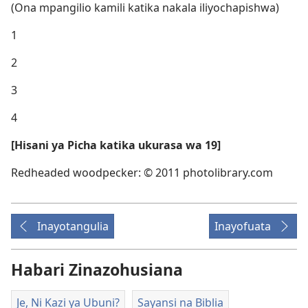
(Ona mpangilio kamili katika nakala iliyochapishwa)
1
2
3
4
[Hisani ya Picha katika ukurasa wa 19]
Redheaded woodpecker: © 2011 photolibrary.com
Inayotangulia
Inayofuata
Habari Zinazohusiana
Je, Ni Kazi ya Ubuni?
Sayansi na Biblia