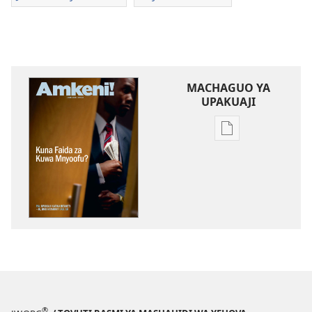
MACHAGUO YA
UPAKUAJI
Mbinu
za
kupakua
machapisho
ya
elektroni
AMKENI!
Januari 2012
®