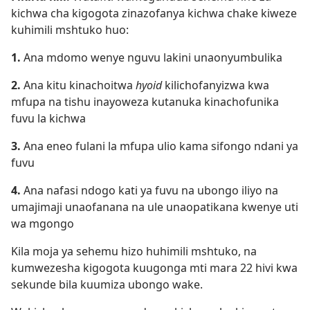
kichwa cha kigogota zinazofanya kichwa chake kiweze
kuhimili mshtuko huo:
1.
Ana mdomo wenye nguvu lakini unaonyumbulika
2.
Ana kitu kinachoitwa
hyoid
kilichofanyizwa kwa
mfupa na tishu inayoweza kutanuka kinachofunika
fuvu la kichwa
3.
Ana eneo fulani la mfupa ulio kama sifongo ndani ya
fuvu
4.
Ana nafasi ndogo kati ya fuvu na ubongo iliyo na
umajimaji unaofanana na ule unaopatikana kwenye uti
wa mgongo
Kila moja ya sehemu hizo huhimili mshtuko, na
kumwezesha kigogota kuugonga mti mara 22 hivi kwa
sekunde bila kuumiza ubongo wake.