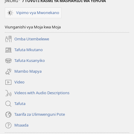
JW.ORG
/ TOVUTI RASMI YA MASHAHIDI WA YEHOVA
Vipimo vya Mwonekano
Viunganishi vya Moja kwa Moja
Omba Utembelewe
Tafuta Mkutano
(opens
new
Tafuta Kusanyiko
(opens
window)
new
Mambo Mapya
window)
Video
Videos with Audio Descriptions
Tafuta
Taarifa za Ulimwenguni Pote
Msaada