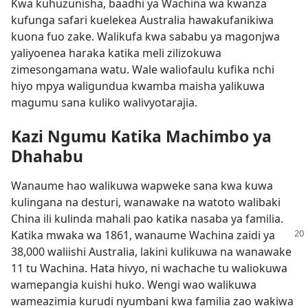
Kwa kuhuzunisha, baadhi ya Wachina wa kwanza
kufunga safari kuelekea Australia hawakufanikiwa
kuona fuo zake. Walikufa kwa sababu ya magonjwa
yaliyoenea haraka katika meli zilizokuwa
zimesongamana watu. Wale waliofaulu kufika nchi
hiyo mpya waligundua kwamba maisha yalikuwa
magumu sana kuliko walivyotarajia.
Kazi Ngumu Katika Machimbo ya
Dhahabu
Wanaume hao walikuwa wapweke sana kwa kuwa
kulingana na desturi, wanawake na watoto walibaki
China ili kulinda mahali pao katika nasaba ya familia.
Katika mwaka wa 1861, wanaume
Wachina zaidi ya
38,000 waliishi Australia, lakini kulikuwa na wanawake
11 tu Wachina. Hata hivyo, ni wachache tu waliokuwa
wamepangia kuishi huko. Wengi wao walikuwa
wameazimia kurudi nyumbani kwa familia zao wakiwa