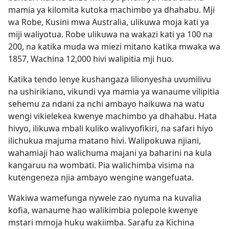
mamia ya kilomita kutoka machimbo ya dhahabu. Mji
wa Robe, Kusini mwa Australia, ulikuwa moja kati ya
miji waliyotua. Robe ulikuwa na wakazi kati ya 100 na
200, na katika muda wa miezi mitano katika mwaka wa
1857, Wachina 12,000 hivi walipitia mji huo.
Katika tendo lenye kushangaza lilionyesha uvumilivu
na ushirikiano, vikundi vya mamia ya wanaume vilipitia
sehemu za ndani za nchi ambayo haikuwa na watu
wengi vikielekea kwenye machimbo ya dhahabu. Hata
hivyo, ilikuwa mbali kuliko walivyofikiri, na safari hiyo
ilichukua majuma matano hivi. Walipokuwa njiani,
wahamiaji hao walichuma majani ya baharini na kula
kangaruu na wombati. Pia walichimba visima na
kutengeneza njia ambayo wengine wangefuata.
Wakiwa wamefunga nywele zao nyuma na kuvalia
kofia, wanaume hao walikimbia polepole kwenye
mstari mmoja huku wakiimba. Sarafu za Kichina