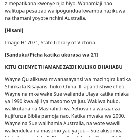
zimepatikana kwenye njia hiyo. Wahamiaji hao
walitupa pesa zao walipogundua kwamba hazikuwa
na thamani yoyote nchini Australia.
[Hisani]
Image H17071, State Library of Victoria
[Sanduku/Picha katika ukurasa wa 21]
KITU CHENYE THAMANI ZAIDI KULIKO DHAHABU
Wayne Qu alikuwa mwanasayansi wa mazingira katika
Shirika la Kisayansi huko China. Ili apandishwe cheo,
Wayne na mke wake Sue walienda Ulaya katika miaka
ya 1990 kwa ajili ya masomo ya juu. Wakiwa huko,
walikutana na Mashahidi wa Yehova na wakaanza
kujifunza Biblia pamoja nao. Katika mwaka wa 2000,
Wayne na Sue walihamia Australia, na wote wawili
waliendelea na masomo yao ya juu—Sue akisomea