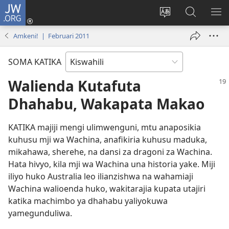
JW.ORG
Ingia
(opens
Badili
Tafuta
ON
new
lugha
Katika
ME
Amkeni! | Februari 2011
window)
ya
JW.ORG
tovuti
SOMA KATIKA
Walienda Kutafuta
Dhahabu, Wakapata Makao
KATIKA majiji mengi ulimwenguni, mtu anaposikia
kuhusu mji wa Wachina, anafikiria kuhusu maduka,
mikahawa, sherehe, na dansi za dragoni za Wachina.
Hata hivyo, kila mji wa Wachina una historia yake. Miji
iliyo huko Australia leo ilianzishwa na wahamiaji
Wachina walioenda huko, wakitarajia kupata utajiri
katika machimbo ya dhahabu yaliyokuwa
yamegunduliwa.