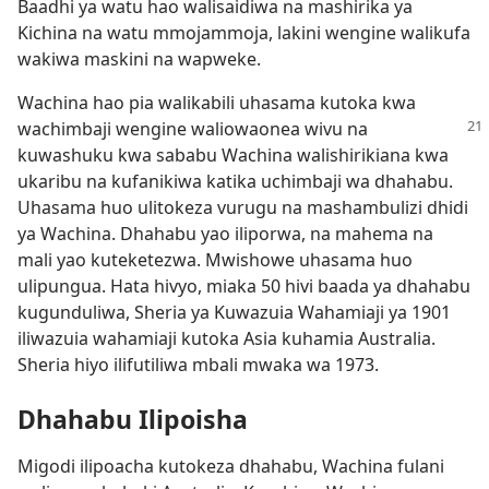
Baadhi ya watu hao walisaidiwa na mashirika ya
Kichina na watu mmojammoja, lakini wengine walikufa
wakiwa maskini na wapweke.
Wachina hao pia walikabili uhasama kutoka kwa
wachimbaji wengine waliowaonea wivu na
kuwashuku kwa sababu Wachina walishirikiana kwa
ukaribu na kufanikiwa katika uchimbaji wa dhahabu.
Uhasama huo ulitokeza vurugu na mashambulizi dhidi
ya Wachina. Dhahabu yao iliporwa, na mahema na
mali yao kuteketezwa. Mwishowe uhasama huo
ulipungua. Hata hivyo, miaka 50 hivi baada ya dhahabu
kugunduliwa, Sheria ya Kuwazuia Wahamiaji ya 1901
iliwazuia wahamiaji kutoka Asia kuhamia Australia.
Sheria hiyo ilifutiliwa mbali mwaka wa 1973.
Dhahabu Ilipoisha
Migodi ilipoacha kutokeza dhahabu, Wachina fulani