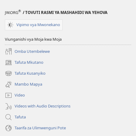
®
JW.ORG
/ TOVUTI RASMI YA MASHAHIDI WA YEHOVA
Vipimo vya Mwonekano
Viunganishi vya Moja kwa Moja
Omba Utembelewe
Tafuta Mkutano
(opens
new
Tafuta Kusanyiko
(opens
window)
new
Mambo Mapya
window)
Video
Videos with Audio Descriptions
Tafuta
Taarifa za Ulimwenguni Pote