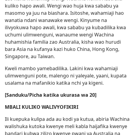
kuliko hapo awali. Wengi wao huja kwa sababu ya
masomo ya juu na biashara. Isitoshe, wahamiaji hao
wanatia ndani wanawake wengi. Kinyume na
ilivyokuwa hapo awali, kwa sababu ya kubadilika kwa
uchumi ulimwenguni, wanaume wengi Wachina
huhamishia familia zao Australia, kisha wao hurudi
bara Asia na kufanya kazi huko China, Hong Kong,
Singapore, au Taiwan.
Kweli mambo yamebadilika. Lakini kwa wahamiaji
ulimwenguni pote, malengo ni yaleyale, yaani, kupata
usalama na mafanikio katika nchi ya kigeni.
[Sanduku/Picha katika ukurasa wa 20]
MBALI KULIKO WALIVYOFIKIRI
Ili kuepuka kulipa ada au kodi ya kutua, abiria Wachina
walishuka kutoka kwenye meli kabla haijafika kwenye
bandari kubwa zilizo kwenye pwani ya Australia na