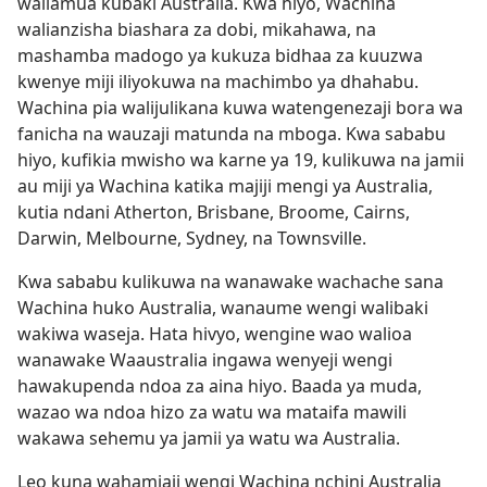
waliamua kubaki Australia. Kwa hiyo, Wachina
walianzisha biashara za dobi, mikahawa, na
mashamba madogo ya kukuza bidhaa za kuuzwa
kwenye miji iliyokuwa na machimbo ya dhahabu.
Wachina pia walijulikana kuwa watengenezaji bora wa
fanicha na wauzaji matunda na mboga. Kwa sababu
hiyo, kufikia mwisho wa karne ya 19, kulikuwa na jamii
au miji ya Wachina katika majiji mengi ya Australia,
kutia ndani Atherton, Brisbane, Broome, Cairns,
Darwin, Melbourne, Sydney, na Townsville.
Kwa sababu kulikuwa na wanawake wachache sana
Wachina huko Australia, wanaume wengi walibaki
wakiwa waseja. Hata hivyo, wengine wao walioa
wanawake Waaustralia ingawa wenyeji wengi
hawakupenda ndoa za aina hiyo. Baada ya muda,
wazao wa ndoa hizo za watu wa mataifa mawili
wakawa sehemu ya jamii ya watu wa Australia.
Leo kuna wahamiaji wengi Wachina nchini Australia