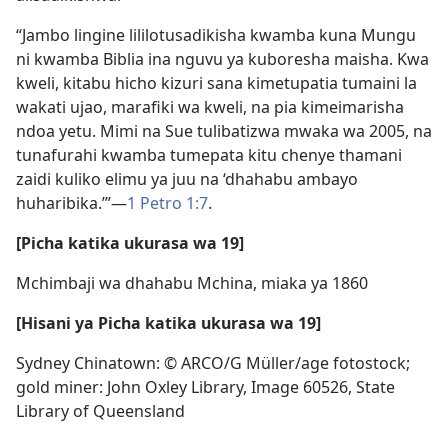
“Jambo lingine lililotusadikisha kwamba kuna Mungu
ni kwamba Biblia ina nguvu ya kuboresha maisha. Kwa
kweli, kitabu hicho kizuri sana kimetupatia tumaini la
wakati ujao, marafiki wa kweli, na pia kimeimarisha
ndoa yetu. Mimi na Sue tulibatizwa mwaka wa 2005, na
tunafurahi kwamba tumepata kitu chenye thamani
zaidi kuliko elimu ya juu na ‘dhahabu ambayo
huharibika.’”—
1 Petro 1:7
.
[Picha katika ukurasa wa 19]
Mchimbaji wa dhahabu Mchina, miaka ya 1860
[Hisani ya Picha katika ukurasa wa 19]
Sydney Chinatown: © ARCO/G Müller/age fotostock;
gold miner: John Oxley Library, Image 60526, State
Library of Queensland