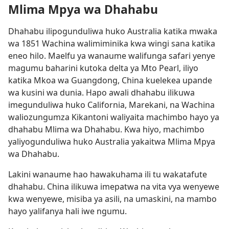
Mlima Mpya wa Dhahabu
Dhahabu ilipogunduliwa huko Australia katika mwaka
wa 1851 Wachina walimiminika kwa wingi sana katika
eneo hilo. Maelfu ya wanaume walifunga safari yenye
magumu baharini kutoka delta ya Mto Pearl, iliyo
katika Mkoa wa Guangdong, China kuelekea upande
wa kusini wa dunia. Hapo awali dhahabu ilikuwa
imegunduliwa huko California, Marekani, na Wachina
waliozungumza Kikantoni waliyaita machimbo hayo ya
dhahabu Mlima wa Dhahabu. Kwa hiyo, machimbo
yaliyogunduliwa huko Australia yakaitwa Mlima Mpya
wa Dhahabu.
Lakini wanaume hao hawakuhama ili tu wakatafute
dhahabu. China ilikuwa imepatwa na vita vya wenyewe
kwa wenyewe, misiba ya asili, na umaskini, na mambo
hayo yalifanya hali iwe ngumu.