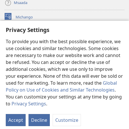
Msaada
Michango
(opens
new
Privacy Settings
window)
Watchtower MAKTABA KWENYE MTANDAO™
(opens
To provide you with the best possible experience, we
new
®
JW Hub
window)
use cookies and similar technologies. Some cookies
(opens
new
are necessary to make our website work and cannot
®
JW Library
window)
be refused. You can accept or decline the use of
additional cookies, which we use only to improve
Watchtower Library
your experience. None of this data will ever be sold or
used for marketing. To learn more, read the
Global
Policy on Use of Cookies and Similar Technologies
.
You can customize your settings at any time by going
Copyright
© 2026 Watch Tower Bible and Tract Society of Pennsylvania.
to
Privacy Settings
.
O
MASHARTI YA MATUMIZI
|
SERA YA FARAGHA
|
PRIVACY SETTINGS
Ya
Accept
Decline
Customize