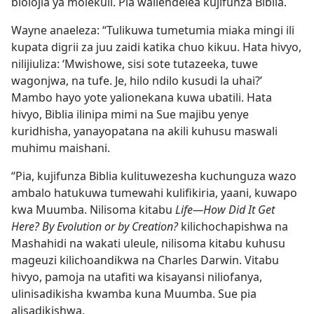
biolojia ya molekuli. Pia waliendelea kujifunza Biblia.
Wayne anaeleza: “Tulikuwa tumetumia miaka mingi ili
kupata digrii za juu zaidi katika chuo kikuu. Hata hivyo,
nilijiuliza: ‘Mwishowe, sisi sote tutazeeka, tuwe
wagonjwa, na tufe. Je, hilo ndilo kusudi la uhai?’
Mambo hayo yote yalionekana kuwa ubatili. Hata
hivyo, Biblia ilinipa mimi na Sue majibu yenye
kuridhisha, yanayopatana na akili kuhusu maswali
muhimu maishani.
“Pia, kujifunza Biblia kulituwezesha kuchunguza wazo
ambalo hatukuwa tumewahi kulifikiria, yaani, kuwapo
kwa Muumba. Nilisoma kitabu
Life—How Did It Get
Here? By Evolution or by Creation?
kilichochapishwa na
Mashahidi na wakati uleule, nilisoma kitabu kuhusu
mageuzi kilichoandikwa na Charles Darwin. Vitabu
hivyo, pamoja na utafiti wa kisayansi niliofanya,
ulinisadikisha kwamba kuna Muumba. Sue pia
alisadikishwa.