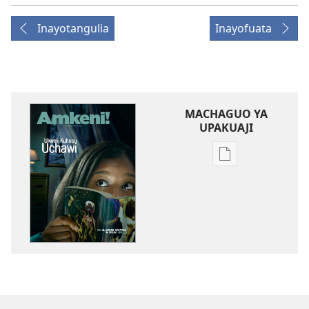
Inayotangulia
Inayofuata
MACHAGUO YA
UPAKUAJI
Mbinu
za
kupakua
machapisho
ya
elektroni
AMKENI!
Februari 2011