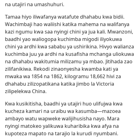
na utajiri na umashuhuri.
Tamaa hiyo iliwafanya watafute dhahabu kwa bidii.
Wachimbaji hao waliishi katika mahema na walifanya
kazi ngumu kwa saa nyingi chini ya jua kali. Mwanzoni,
baadhi yao waliogopa kuchimba migodi iliyokuwa
chini ya ardhi kwa sababu ya ushirikina. Hivyo walianza
kuchimba juu ya ardhi na kusafisha mchanga uliokuwa
na dhahabu wakitumia milizamu ya mbao. Jitihada zao
zilifanikiwa. Rekodi zinaonyesha kwamba kati ya
mwaka wa 1854 na 1862, kilogramu 18,662 hivi za
dhahabu zilizopatikana katika jimbo la Victoria
zilipelekwa China.
Kwa kusikitisha, baadhi ya utajiri huo ulifujwa kwa
kucheza kamari na uraibu wa kasumba—mazoea
ambayo watu wapweke walijihusisha nayo. Mara
nyingi matokeo yalikuwa kuharibika kwa afya na
kupoteza mapato na tarajio la kurudi nyumbani.