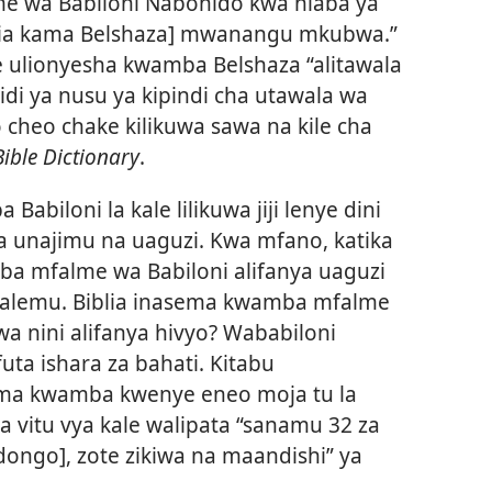
lme wa Babiloni Nabonido kwa niaba ya
a pia kama Belshaza] mwanangu mkubwa.”
 ulionyesha kwamba Belshaza “alitawala
di ya nusu ya kipindi cha utawala wa
cheo chake kilikuwa sawa na kile cha
ible Dictionary
.
abiloni la kale lilikuwa jiji lenye dini
ya unajimu na uaguzi. Kwa mfano, katika
a mfalme wa Babiloni alifanya uaguzi
rusalemu. Biblia inasema kwamba mfalme
Kwa nini alifanya hivyo? Wababiloni
futa ishara za bahati. Kitabu
ma kwamba kwenye eneo moja tu la
wa vitu vya kale walipata “sanamu 32 za
dongo], zote zikiwa na maandishi” ya