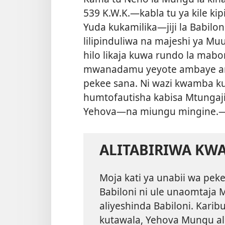
539 K.W.K.—kabla tu ya
kile ki
Yuda kukamilika—jiji la Babilo
lilipinduliwa na majeshi ya M
hilo likaja kuwa rundo la mab
mwanadamu yeyote ambaye ange
pekee sana. Ni wazi kwamba k
humtofautisha kabisa Mtungaj
Yehova—na miungu mingine.
ALITABIRIWA KWA
Moja kati ya unabii wa pek
Babiloni ni ule unaomtaja
aliyeshinda Babiloni. Karib
kutawala, Yehova Mungu al