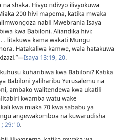
na shaka. Hivyo ndivyo ilivyokuwa
. Miaka 200 hivi mapema, katika mwaka
alimwongoza nabii Mwebrania Isaya
iwa kwa Babiloni. Aliandika hivi:
 . . . litakuwa kama wakati Mungu
ora. Hatakaliwa kamwe, wala hatakuwa
kizazi.”—
Isaya 13:19, 20
.
i kuhusu kuharibiwa kwa Babiloni? Katika
ya Babiloni yaliharibu Yerusalemu na
oni, ambako walitendewa kwa ukatili
litabiri kwamba watu wake
ali kwa miaka 70 kwa sababu ya
ungu angewakomboa na kuwarudisha
1;
29:10
.
bii lilivyosema, katika mwaka wa