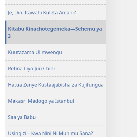
Je, Dini Itawahi Kuleta Amani?
Kitabu Kinachotegemeka​—Sehemu ya
3
Kuutazama Ulimwengu
Retina Iliyo Juu Chini
Hatua Zenye Kustaajabisha za Kujifungua
Makasri Madogo ya Istanbul
Saa ya Babu
Usingizi—Kwa Nini Ni Muhimu Sana?