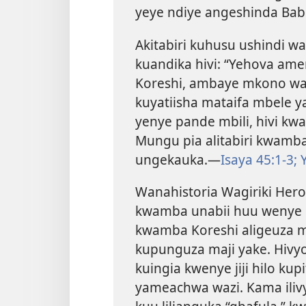
yeye ndiye angeshinda Babi
Akitabiri kuhusu ushindi w
kuandika hivi: “Yehova am
Koreshi, ambaye mkono wak
kuyatiisha mataifa mbele ya
yenye pande mbili, hivi k
Mungu pia alitabiri kwamba 
ungekauka.—
Isaya 45:1-3;
Y
Wanahistoria Wagiriki Her
kwamba unabii huu wenye k
kwamba Koreshi aligeuza m
kupunguza maji yake. Hivyo
kuingia kwenye jiji hilo ku
yameachwa wazi. Kama ilivyo