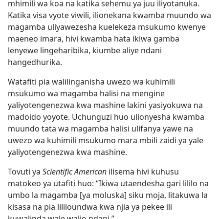
mhimili wa koa na katika sehemu ya juu iliyotanuka.
Katika visa vyote viwili, ilionekana kwamba muundo wa
magamba uliyawezesha kuelekeza msukumo kwenye
maeneo imara, hivi kwamba hata ikiwa gamba
lenyewe lingeharibika, kiumbe aliye ndani
hangedhurika.
Watafiti pia walilinganisha uwezo wa kuhimili
msukumo wa magamba halisi na mengine
yaliyotengenezwa kwa mashine lakini yasiyokuwa na
madoido yoyote. Uchunguzi huo ulionyesha kwamba
muundo tata wa magamba halisi ulifanya yawe na
uwezo wa kuhimili msukumo mara mbili zaidi ya yale
yaliyotengenezwa kwa mashine.
Tovuti ya
Scientific American
ilisema hivi kuhusu
matokeo ya utafiti huo: “Ikiwa utaendesha gari lililo na
umbo la magamba [ya moluska] siku moja, litakuwa la
kisasa na pia lililoundwa kwa njia ya pekee ili
kuwalinda wale walio ndani.”