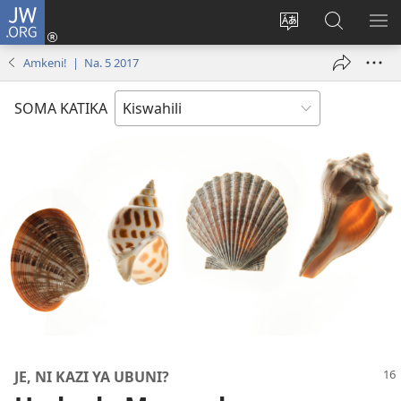
JW.ORG
Ingia
(opens
Badili
Tafuta
ON
new
lugha
Katika
ME
Amkeni! | Na. 5 2017
window)
ya
JW.ORG
tovuti
SOMA KATIKA
JE, NI KAZI YA UBUNI?