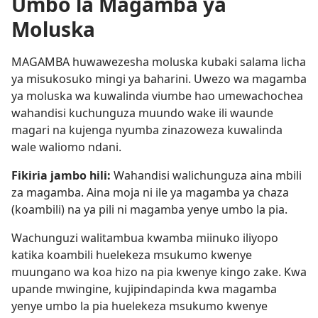
Umbo la Magamba ya
Moluska
MAGAMBA huwawezesha moluska kubaki salama licha
ya misukosuko mingi ya baharini. Uwezo wa magamba
ya moluska wa kuwalinda viumbe hao umewachochea
wahandisi kuchunguza muundo wake ili waunde
magari na kujenga nyumba zinazoweza kuwalinda
wale waliomo ndani.
Fikiria jambo hili:
Wahandisi walichunguza aina mbili
za magamba. Aina moja ni ile ya magamba ya chaza
(koambili) na ya pili ni magamba yenye umbo la pia.
Wachunguzi walitambua kwamba miinuko iliyopo
katika koambili huelekeza msukumo kwenye
muungano wa koa hizo na pia kwenye kingo zake. Kwa
upande mwingine, kujipindapinda kwa magamba
yenye umbo la pia huelekeza msukumo kwenye