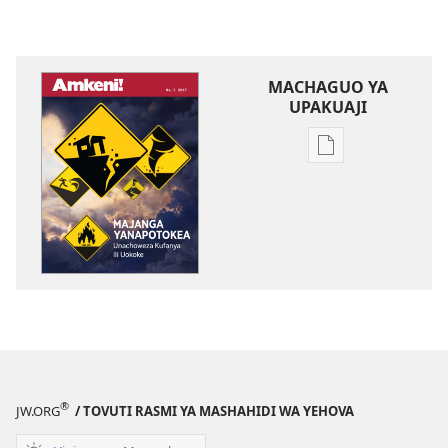
MACHAGUO YA
UPAKUAJI
Mbinu
za
kupakua
machapisho
ya
elektroni
AMKENI!
Majanga
Yanapotokea​
—
Unachoweza
®
JW.ORG
/ TOVUTI RASMI YA MASHAHIDI WA YEHOVA
Kufanya
Ili