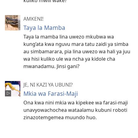
kuliko mwili wake?
AMKENI!
Taya la Mamba
Taya la mamba lina uwezo mkubwa wa
kung’ata kwa nguvu mara tatu zaidi ya simba
au simbamarara, pia lina uwezo wa hali ya juu
wa hisi kuliko ule wa ncha ya kidole cha
mwanadamu. Jinsi gani?
JE, NI KAZI YA UBUNI?
Mkia wa Farasi-Maji
Ona kwa nini mkia wa kipekee wa farasi-maji
unavyowachochea wataalamu kubuni roboti
zinazotemgemea muundo huo.