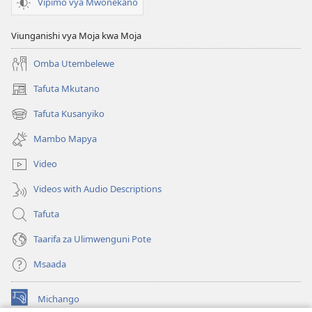
Vipimo vya Mwonekano
Uokoke
Viunganishi vya Moja kwa Moja
Omba Utembelewe
Tafuta Mkutano
(opens
new
Tafuta Kusanyiko
(opens
window)
new
Mambo Mapya
window)
Video
Videos with Audio Descriptions
Tafuta
Taarifa za Ulimwenguni Pote
Msaada
Michango
(opens