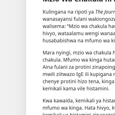
Kulingana na ripoti ya
The Jour
wanasayansi fulani wakiongozwa
walisema: “Mzio wa chakula ha
hivyo, wataalamu wengi wanaa
husababishwa na mfumo wa ki
Mara nyingi, mzio wa chakula 
chakula. Mfumo wa kinga huta
Aina fulani za protini zinapoi
mwili ziitwazo IgE ili kupigana
chenye protini hizo tena, kin
kemikali kama vile histamini.
Kwa kawaida, kemikali ya his
mfumo wa kinga. Hata hivyo, k
kemikali ya histamini zinapoto