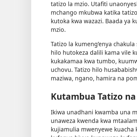
tatizo la mzio. Utafiti unaony
mchango mkubwa katika tatizo 
kutoka kwa wazazi. Baada ya k
mzio.
Tatizo la kumeng’enya chakula s
hilo hutokeza dalili kama vile
kukakamaa kwa tumbo, kuumwa
uchovu. Tatizo hilo husababish
maziwa, ngano, hamira na po
Kutambua Tatizo na
Ikiwa unadhani kwamba una mzi
unaweza kwenda kwa mtaalamu w
kujiamulia mwenyewe kuacha k