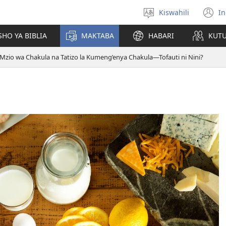
Kiswahili
In
Chagua
(
lugha
n
HO YA BIBLIA
MAKTABA
HABARI
KUT
w
Mzio wa Chakula na Tatizo la Kumeng’enya Chakula—Tofauti ni Nini?