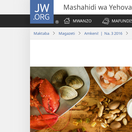
JW.ORG
Mashahidi wa Yehova
MWANZO
MAFUNDIS
Maktaba
Magazeti
Amkeni! | Na. 3 2016