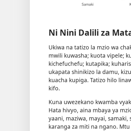
Ni Nini Dalili za Ma
Ukiwa na tatizo la mzio wa cha
mwili kuwasha; kuota vipele; k
kichefuchefu; kutapika; kuharis
ukapata shinikizo la damu, ki
kuacha kupiga. Tatizo hilo li
kifo.
Kuna uwezekano kwamba vyaku
Hata hivyo, aina mbaya ya mzi
yaani, maziwa, mayai, samaki, 
karanga za miti na ngano. M