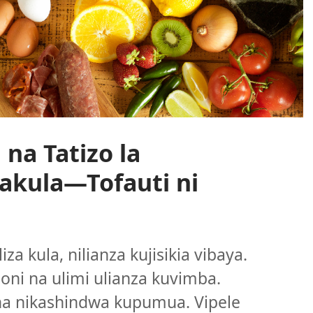
na Tatizo la
akula—Tofauti ni
za kula, nilianza kujisikia vibaya.
ni na ulimi ulianza kuvimba.
 na nikashindwa kupumua. Vipele