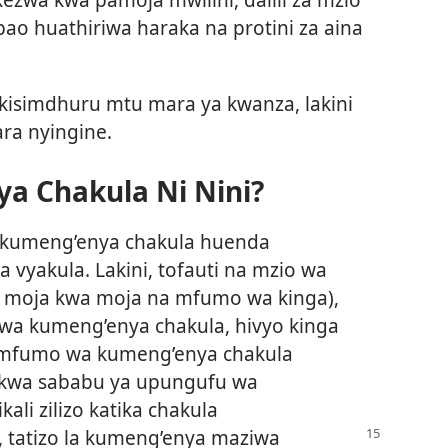
o huathiriwa haraka na protini za aina
kisimdhuru mtu mara ya kwanza, lakini
ra nyingine.
ya Chakula Ni Nini?
la kumeng’enya chakula huenda
a vyakula. Lakini, tofauti na mzio wa
 moja kwa moja na mfumo wa kinga),
 wa kumeng’enya chakula, hivyo kinga
a mfumo wa kumeng’enya chakula
kwa sababu ya upungufu wa
li zilizo katika chakula
 tatizo la kumeng’enya maziwa