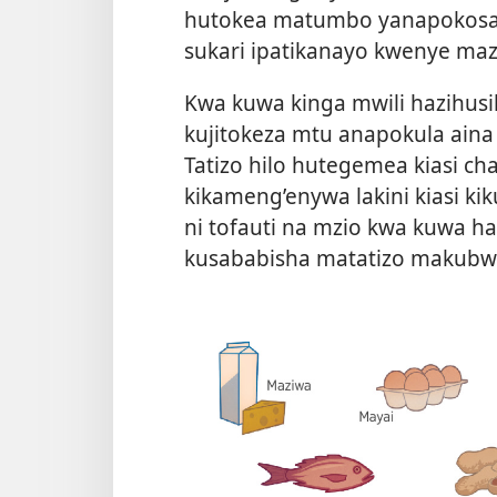
hutokea matumbo yanapokosa 
sukari ipatikanayo kwenye maz
Kwa kuwa kinga mwili hazihusik
kujitokeza mtu anapokula aina
Tatizo hilo hutegemea kiasi ch
kikameng’enywa lakini kiasi ki
ni tofauti na mzio kwa kuwa ha
kusababisha matatizo makubw