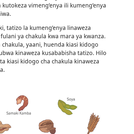
kutokeza vimeng’enya ili kumeng’enya
iwa.
i, tatizo la kumeng’enya linaweza
 fulani ya chakula kwa mara ya kwanza.
a chakula, yaani, huenda kiasi kidogo
kubwa kinaweza kusababisha tatizo. Hilo
ta kiasi kidogo cha chakula kinaweza
a.