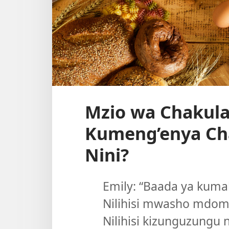
Mzio wa Chakula 
Kumeng’enya Ch
Nini?
Emily: “Baada ya kumali
Nilihisi mwasho mdomo
Nilihisi kizunguzungu