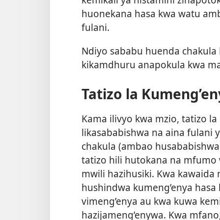
huonekana hasa kwa watu amba
fulani.
Ndiyo sababu huenda chakula 
kikamdhuru anapokula kwa ma
Tatizo la Kumeng’en
Kama ilivyo kwa mzio, tatizo 
likasababishwa na aina fulani y
chakula (ambao husababishwa
tatizo hili hutokana na mfumo
mwili hazihusiki. Kwa kawaid
hushindwa kumeng’enya hasa 
vimeng’enya au kwa kuwa kemika
hazijameng’enywa. Kwa
mfano,