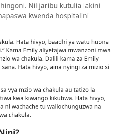
ingoni. Nilijaribu kutulia lakini
napaswa kwenda hospitalini
kula. Hata hivyo, baadhi ya watu huona
ui.” Kama Emily aliyetajwa mwanzoni mwa
zio wa chakula. Dalili kama za Emily
i sana. Hata hivyo, aina nyingi za mizio si
visa vya mzio wa chakula au tatizo la
tiwa kwa kiwango kikubwa. Hata hivyo,
 ni wachache tu waliochunguzwa na
 wa chakula.
Nini?