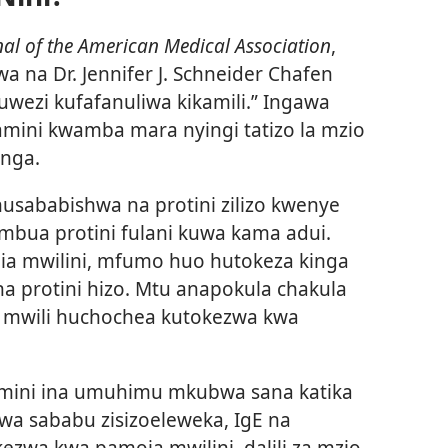
nal of the American Medical Association
,
 na Dr. Jennifer J. Schneider Chafen
uwezi kufafanuliwa kikamili.” Ingawa
mini kwamba mara nyingi tatizo la mzio
nga.
husababishwa na protini zilizo kwenye
mbua protini fulani kuwa kama adui.
ngia mwilini, mfumo huo hutokeza kinga
 na protini hizo. Mtu anapokula chakula
ga mwili huchochea kutokezwa kwa
tamini ina umuhimu mkubwa sana katika
wa sababu zisizoeleweka, IgE na
kezwa kwa pamoja mwilini, dalili za mzio