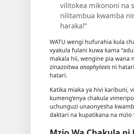
vilitokea mikononi na sh
nilitambua kwamba ni
haraka!”
WATU wengi hufurahia kula cha
vyakula fulani kuwa kama “ad
makala hii, wengine pia wana m
zinazoitwa
anaphylaxis
ni hatar
hatari.
Katika miaka ya hivi karibuni, 
kumeng’enya chakula vimeripo
uchunguzi unaonyesha kwamba
daktari na kupatikana na mzio
Mzio Wa Chakula ni 