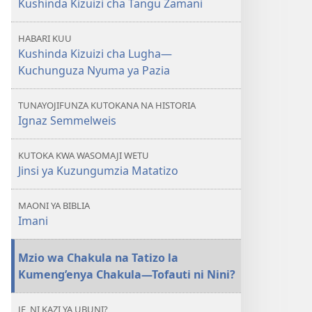
Kushinda Kizuizi cha Tangu Zamani
Kizuizi
cha
HABARI KUU
Lugha
Kushinda Kizuizi cha Lugha—
Kuchunguza Nyuma ya Pazia
TUNAYOJIFUNZA KUTOKANA NA HISTORIA
Ignaz Semmelweis
KUTOKA KWA WASOMAJI WETU
Jinsi ya Kuzungumzia Matatizo
MAONI YA BIBLIA
Imani
Mzio wa Chakula na Tatizo la
Kumeng’enya Chakula—Tofauti ni Nini?
JE, NI KAZI YA UBUNI?