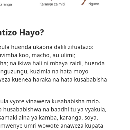
tatizo Hayo?
kula huenda ukaona dalili zifuatazo:
uvimba koo, macho, au ulimi;
ha; na ikiwa hali ni mbaya zaidi, huenda
zunguzungu, kuzimia na hata moyo
naweza kuenea haraka na hata kusababisha
la vyote vinaweza kusababisha mzio.
o husababishwa na baadhi tu ya vyakula,
samaki aina ya kamba, karanga, soya,
tu mwenye umri wowote anaweza kupata