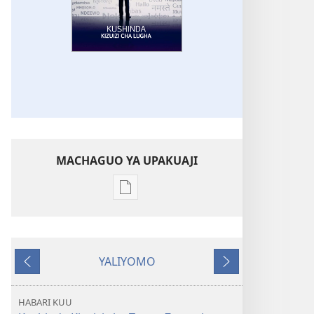
MACHAGUO YA UPAKUAJI
Mbinu
za
kupakua
machapisho
YALIYOMO
ya
Inayotangulia
Inayofuata
elektroni
AMKENI!
HABARI KUU
Kushinda