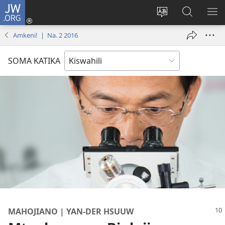
JW.ORG
Ingia
(opens
Badili
Tafuta
ON
new
lugha
Katika
ME
Amkeni! | Na. 2 2016
window)
ya
JW.ORG
tovuti
SOMA KATIKA
MAHOJIANO | YAN-DER HSUUW