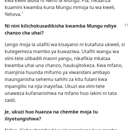
kwa kweli Biblia ni Neno la Mungu. Pia, nikaanza
kuamini kwamba kuna Mungu mmoja tu wa kweli,
1
Yehova.
Ni nini kilichokusadikisha kwamba Mungu ndiye
chanzo cha uhai?
Lengo moja la utafiti wa kisayansi ni kutafuta ukweli, si
kutegemeza mambo ya kuwaziwa. Utafiti wangu wa
viini-tete ulibadili maoni yangu, nikafikia mkataa
kwamba uhai una chanzo, haukujitokeza. Kwa mfano,
mainjinia huunda mifumo ya viwandani ambayo
inaunganisha sehemu sahihi za kitu fulani kwa
mpangilio na njia inayofaa. Ukuzi wa viini-tete
unaweza kufananishwa na mfano huo lakini ni tata
zaidi.
Je, ukuzi huo huanza na chembe moja tu
iliyotungishwa?