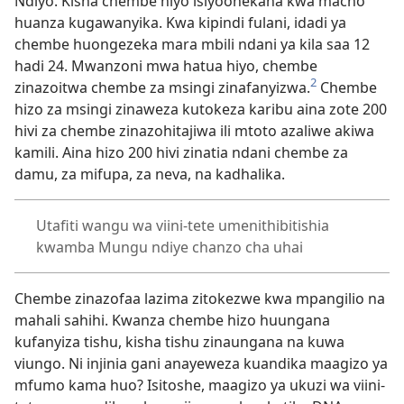
Ndiyo. Kisha chembe hiyo isiyoonekana kwa macho
huanza kugawanyika. Kwa kipindi fulani, idadi ya
chembe huongezeka mara mbili ndani ya kila saa 12
hadi 24. Mwanzoni mwa hatua hiyo, chembe
2
zinazoitwa chembe za msingi zinafanyizwa.
Chembe
hizo za msingi zinaweza kutokeza karibu aina zote 200
hivi za chembe zinazohitajiwa ili mtoto azaliwe akiwa
kamili. Aina hizo 200 hivi zinatia ndani chembe za
damu, za mifupa, za neva, na kadhalika.
Utafiti wangu wa viini-tete umenithibitishia
kwamba Mungu ndiye chanzo cha uhai
Chembe zinazofaa lazima zitokezwe kwa mpangilio na
mahali sahihi. Kwanza chembe hizo huungana
kufanyiza tishu, kisha tishu zinaungana na kuwa
viungo. Ni injinia gani anayeweza kuandika maagizo ya
mfumo kama huo? Isitoshe, maagizo ya ukuzi wa viini-