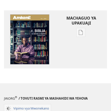
MACHAGUO YA
UPAKUAJI
Mbinu
za
kupakua
machapisho
ya
elektroni
AMKENI!
Je,
Biblia
Ni
Kitabu
®
JW.ORG
/ TOVUTI RASMI YA MASHAHIDI WA YEHOVA
Chenye
Manufaa?
Vipimo vya Mwonekano