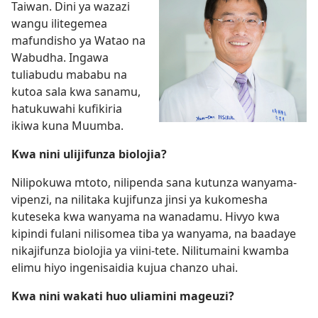
Taiwan. Dini ya wazazi
wangu ilitegemea
mafundisho ya Watao na
Wabudha. Ingawa
tuliabudu mababu na
kutoa sala kwa sanamu,
hatukuwahi kufikiria
ikiwa kuna Muumba.
Kwa nini ulijifunza biolojia?
Nilipokuwa mtoto, nilipenda sana kutunza wanyama-
vipenzi, na nilitaka kujifunza jinsi ya kukomesha
kuteseka kwa wanyama na wanadamu. Hivyo kwa
kipindi fulani nilisomea tiba ya wanyama, na baadaye
nikajifunza biolojia ya viini-tete. Nilitumaini kwamba
elimu hiyo ingenisaidia kujua chanzo uhai.
Kwa nini wakati huo uliamini mageuzi?