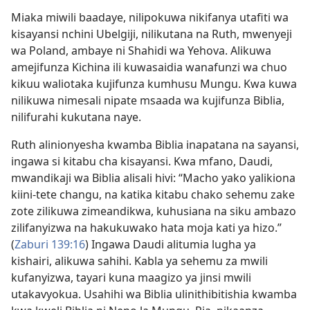
Miaka miwili baadaye, nilipokuwa nikifanya utafiti wa
kisayansi nchini Ubelgiji, nilikutana na Ruth, mwenyeji
wa Poland, ambaye ni Shahidi wa Yehova. Alikuwa
amejifunza Kichina ili kuwasaidia wanafunzi wa chuo
kikuu waliotaka kujifunza kumhusu Mungu. Kwa kuwa
nilikuwa nimesali nipate msaada wa kujifunza Biblia,
nilifurahi kukutana naye.
Ruth alinionyesha kwamba Biblia inapatana na sayansi,
ingawa si kitabu cha kisayansi. Kwa mfano, Daudi,
mwandikaji wa Biblia alisali hivi: “Macho yako yalikiona
kiini-tete changu, na katika kitabu chako sehemu zake
zote zilikuwa zimeandikwa, kuhusiana na siku ambazo
zilifanyizwa na hakukuwako hata moja kati ya hizo.”
(
Zaburi 139:16
) Ingawa Daudi alitumia lugha ya
kishairi, alikuwa sahihi. Kabla ya sehemu za mwili
kufanyizwa, tayari kuna maagizo ya jinsi mwili
utakavyokua. Usahihi wa Biblia ulinithibitishia kwamba