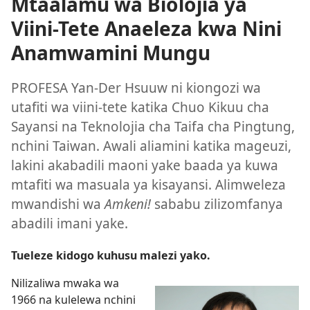
Mtaalamu wa Biolojia ya
Viini-Tete Anaeleza kwa Nini
Anamwamini Mungu
PROFESA Yan-Der Hsuuw ni kiongozi wa
utafiti wa viini-tete katika Chuo Kikuu cha
Sayansi na Teknolojia cha Taifa cha Pingtung,
nchini Taiwan. Awali aliamini katika mageuzi,
lakini akabadili maoni yake baada ya kuwa
mtafiti wa masuala ya kisayansi. Alimweleza
mwandishi wa
Amkeni!
sababu zilizomfanya
abadili imani yake.
Tueleze kidogo kuhusu malezi yako.
Nilizaliwa mwaka wa
1966 na kulelewa nchini