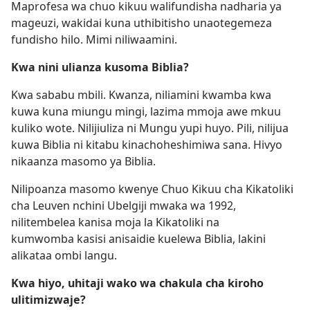
Maprofesa wa chuo kikuu walifundisha nadharia ya
mageuzi, wakidai kuna uthibitisho unaotegemeza
fundisho hilo. Mimi niliwaamini.
Kwa nini ulianza kusoma Biblia?
Kwa sababu mbili. Kwanza, niliamini kwamba kwa
kuwa kuna miungu mingi, lazima mmoja awe mkuu
kuliko wote. Nilijiuliza ni Mungu yupi huyo. Pili, nilijua
kuwa Biblia ni kitabu kinachoheshimiwa sana. Hivyo
nikaanza masomo ya Biblia.
Nilipoanza masomo kwenye Chuo Kikuu cha Kikatoliki
cha Leuven nchini Ubelgiji mwaka wa 1992,
nilitembelea kanisa moja la Kikatoliki na
kumwomba kasisi anisaidie kuelewa Biblia, lakini
alikataa ombi langu.
Kwa hiyo, uhitaji wako wa chakula cha kiroho
ulitimizwaje?