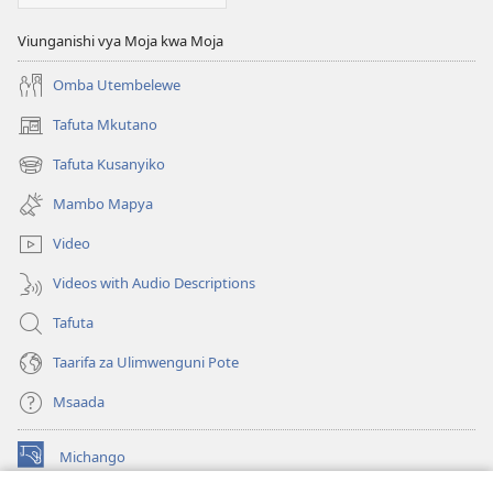
Viunganishi vya Moja kwa Moja
Omba Utembelewe
Tafuta Mkutano
(opens
new
Tafuta Kusanyiko
(opens
window)
new
Mambo Mapya
window)
Video
Videos with Audio Descriptions
Tafuta
Taarifa za Ulimwenguni Pote
Msaada
Michango
(opens
new