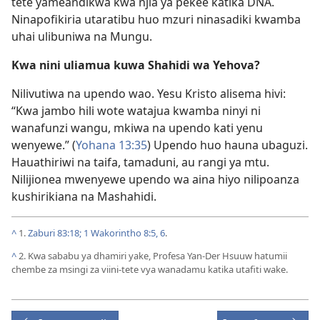
tete yameandikwa kwa njia ya pekee katika DNA.
Ninapofikiria utaratibu huo mzuri ninasadiki kwamba
uhai ulibuniwa na Mungu.
Kwa nini uliamua kuwa Shahidi wa Yehova?
Nilivutiwa na upendo wao. Yesu Kristo alisema hivi:
“Kwa jambo hili wote watajua kwamba ninyi ni
wanafunzi wangu, mkiwa na upendo kati yenu
wenyewe.” (
Yohana 13:35
) Upendo huo hauna ubaguzi.
Hauathiriwi na taifa, tamaduni, au rangi ya mtu.
Nilijionea mwenyewe upendo wa aina hiyo nilipoanza
kushirikiana na Mashahidi.
^
1.
Zaburi 83:18;
1 Wakorintho 8:5, 6
.
^
2. Kwa sababu ya dhamiri yake, Profesa Yan-Der Hsuuw hatumii
chembe za msingi za viini-tete vya wanadamu katika utafiti wake.