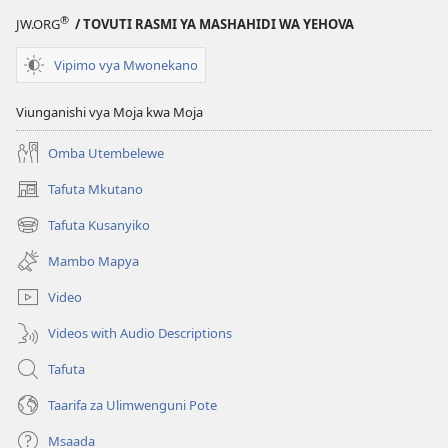
HUDUMA
HUDUMA
®
JW.ORG
/ TOVUTI RASMI YA MASHAHIDI WA YEHOVA
NA
NA
MAISHA
MAISHA
Vipimo vya Mwonekano
Julai 2016
Julai 2016
Viunganishi vya Moja kwa Moja
Omba Utembelewe
Tafuta Mkutano
(opens
new
Tafuta Kusanyiko
(opens
window)
new
Mambo Mapya
window)
Video
Videos with Audio Descriptions
Tafuta
Taarifa za Ulimwenguni Pote
Msaada