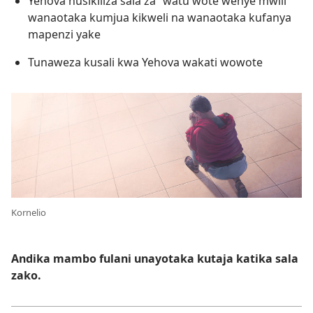
Yehova husikiliza sala za “watu wote wenye mwili”
wanaotaka kumjua kikweli na wanaotaka kufanya
mapenzi yake
Tunaweza kusali kwa Yehova wakati wowote
Kornelio
Andika mambo fulani unayotaka kutaja katika sala
zako.