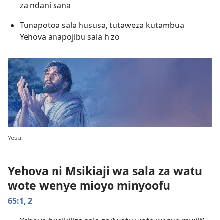
za ndani sana
Tunapotoa sala hususa, tutaweza kutambua
Yehova anapojibu sala hizo
Yesu
Yehova ni Msikiaji wa sala za watu
wote wenye mioyo minyoofu
65:1, 2