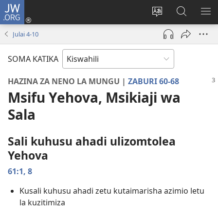
JW.ORG
Ingia
(opens
Badili
Tafuta
ON
new
lugha
Katika
ME
Julai 4-10
window)
ya
JW.ORG
tovuti
SOMA KATIKA
HAZINA ZA NENO LA MUNGU |
ZABURI 60-68
Msifu Yehova, Msikiaji wa
Sala
Sali kuhusu ahadi ulizomtolea
Yehova
61:1,
8
Kusali kuhusu ahadi zetu kutaimarisha azimio letu
la kuzitimiza