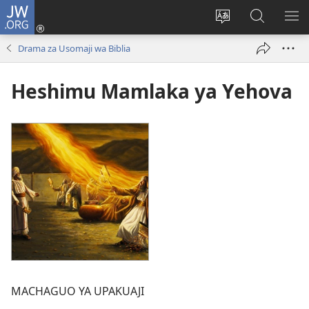
JW.ORG
Ingia
(opens
Badili
Tafuta
ON
new
lugha
Katika
ME
Drama za Usomaji wa Biblia
window)
ya
JW.ORG
tovuti
Heshimu Mamlaka ya Yehova
MACHAGUO YA UPAKUAJI