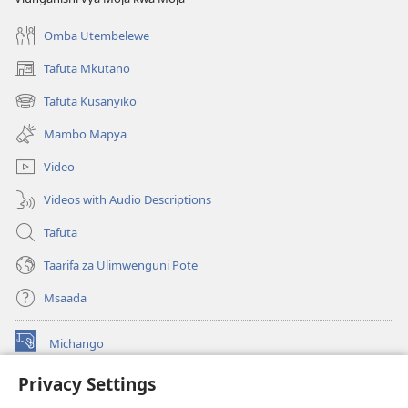
Omba Utembelewe
Tafuta Mkutano
(opens
new
Tafuta Kusanyiko
(opens
window)
new
Mambo Mapya
window)
Video
Videos with Audio Descriptions
Tafuta
Taarifa za Ulimwenguni Pote
Msaada
Michango
(opens
new
Privacy Settings
window)
Watchtower MAKTABA KWENYE MTANDAO™
(opens