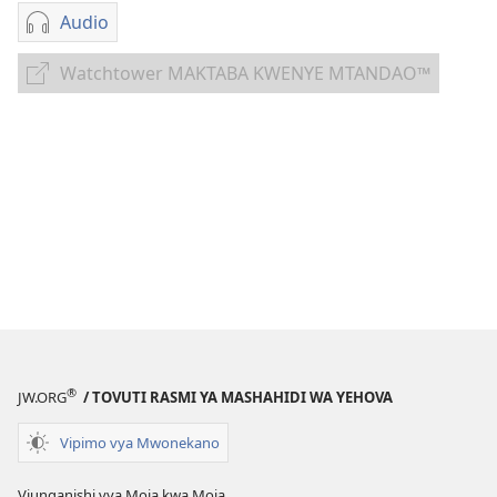
Audio
Mbinu
za
Watchtower MAKTABA KWENYE MTANDAO™
Watchtower
kupakua
MAKTABA
faili
KWENYE
za
MTANDAO™
audio
Heshimu
Mamlaka
ya
Yehova
®
JW.ORG
/ TOVUTI RASMI YA MASHAHIDI WA YEHOVA
Vipimo vya Mwonekano
Viunganishi vya Moja kwa Moja