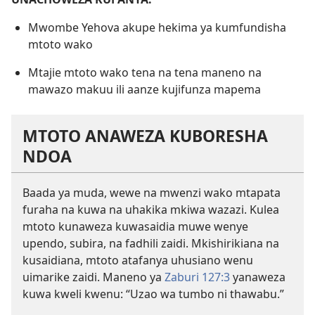
Mwombe Yehova akupe hekima ya kumfundisha
mtoto wako
Mtajie mtoto wako tena na tena maneno na
mawazo makuu ili aanze kujifunza mapema
MTOTO ANAWEZA KUBORESHA
NDOA
Baada ya muda, wewe na mwenzi wako mtapata
furaha na kuwa na uhakika mkiwa wazazi. Kulea
mtoto kunaweza kuwasaidia muwe wenye
upendo, subira, na fadhili zaidi. Mkishirikiana na
kusaidiana, mtoto atafanya uhusiano wenu
uimarike zaidi. Maneno ya
Zaburi 127:3
yanaweza
kuwa kweli kwenu: “Uzao wa tumbo ni thawabu.”