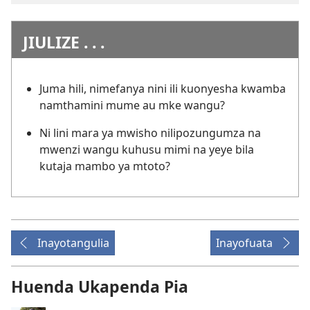
JIULIZE . . .
Juma hili, nimefanya nini ili kuonyesha kwamba
namthamini mume au mke wangu?
Ni lini mara ya mwisho nilipozungumza na
mwenzi wangu kuhusu mimi na yeye bila
kutaja mambo ya mtoto?
Inayotangulia
Inayofuata
Huenda Ukapenda Pia