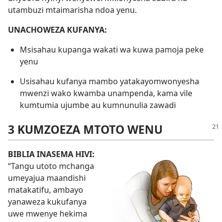
utambuzi mtaimarisha ndoa yenu.
UNACHOWEZA KUFANYA:
Msisahau kupanga wakati wa kuwa pamoja peke
yenu
Usisahau kufanya mambo yatakayomwonyesha
mwenzi wako kwamba unampenda, kama vile
kumtumia ujumbe au kumnunulia zawadi
3 KUMZOEZA MTOTO WENU
BIBLIA INASEMA HIVI:
“Tangu utoto mchanga
umeyajua maandishi
matakatifu, ambayo
yanaweza kukufanya
uwe mwenye hekima