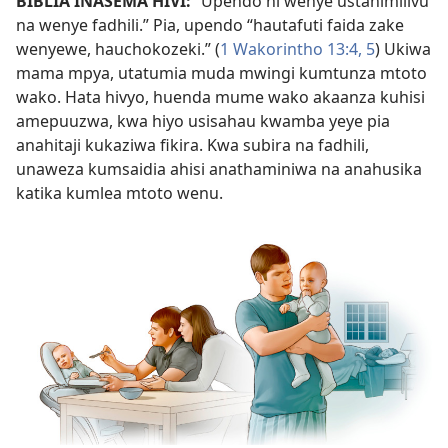
BIBLIA INASEMA HIVI:
“Upendo ni wenye ustahimilivu
na wenye fadhili.” Pia, upendo “hautafuti faida zake
wenyewe, hauchokozeki.” (
1 Wakorintho 13:4, 5
) Ukiwa
mama mpya, utatumia muda mwingi kumtunza mtoto
wako. Hata hivyo, huenda mume wako akaanza kuhisi
amepuuzwa, kwa hiyo usisahau kwamba yeye pia
anahitaji kukaziwa fikira. Kwa subira na fadhili,
unaweza kumsaidia ahisi anathaminiwa na anahusika
katika kumlea mtoto wenu.