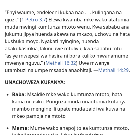
“Enyi waume, endeleeni kukaa nao . . . kulingana na
ujuzi.” (
1 Petro 3:7
) Elewa kwamba mke wako atatumia
muda mwingi kumtunza mtoto wenu. Kwa sababu ana
jukumu jipya huenda akawa na mkazo, uchovu na hata
kushuka moyo. Nyakati nyingine, huenda
akakukasirikia, lakini uwe mtulivu, kwa sababu mtu
“asiye mwepesi wa hasira ni bora kuliko mwanamume
mwenye nguvu.” (
Methali 16:32
) Uwe mwenye
utambuzi na umpe msaada anaohitaji. ​—
Methali 14:29
.
UNACHOWEZA KUFANYA:
Baba:
Msaidie mke wako kumtunza mtoto, hata
kama ni usiku. Punguza muda unaotumia kufanya
mambo mengine ili upate muda zaidi wa kuwa na
mkeo pamoja na mtoto
Mama:
Mume wako anapojitolea kumtunza mtoto,