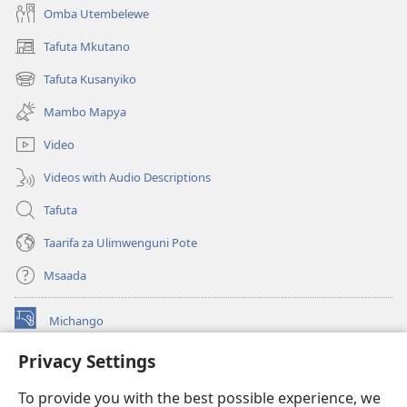
Omba Utembelewe
Tafuta Mkutano
(opens
new
Tafuta Kusanyiko
(opens
window)
new
Mambo Mapya
window)
Video
Videos with Audio Descriptions
Tafuta
Taarifa za Ulimwenguni Pote
Msaada
Michango
(opens
new
Privacy Settings
window)
Watchtower MAKTABA KWENYE MTANDAO™
(opens
To provide you with the best possible experience, we
new