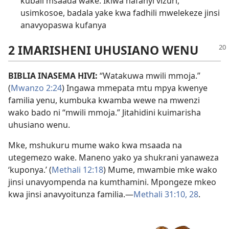
kubali msaada wake. Ikiwa hafanyi vizuri,
usimkosoe, badala yake kwa fadhili mwelekeze jinsi
anavyopaswa kufanya
2 IMARISHENI UHUSIANO WENU
BIBLIA INASEMA HIVI:
“Watakuwa mwili mmoja.”
(
Mwanzo 2:24
) Ingawa mmepata mtu mpya kwenye
familia yenu, kumbuka kwamba wewe na mwenzi
wako bado ni “mwili mmoja.” Jitahidini kuimarisha
uhusiano wenu.
Mke, mshukuru mume wako kwa msaada na
utegemezo wake. Maneno yako ya shukrani yanaweza
‘kuponya.’ (
Methali 12:18
) Mume, mwambie mke wako
jinsi unavyompenda na kumthamini. Mpongeze mkeo
kwa jinsi anavyoitunza familia.​—
Methali 31:10,
28
.