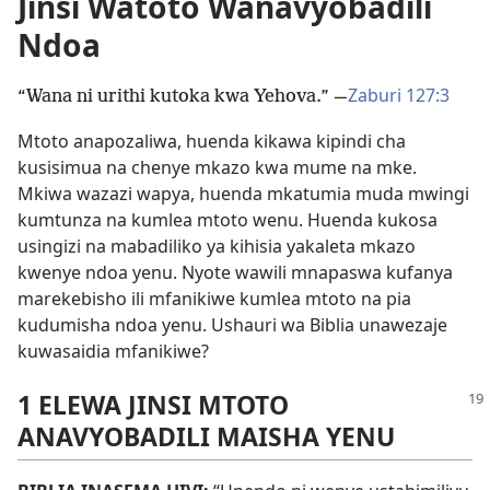
Jinsi Watoto Wanavyobadili
Ndoa
Zaburi 127:3
“Wana ni urithi kutoka kwa Yehova.” ​—
Mtoto anapozaliwa, huenda kikawa kipindi cha
kusisimua na chenye mkazo kwa mume na mke.
Mkiwa wazazi wapya, huenda mkatumia muda mwingi
kumtunza na kumlea mtoto wenu. Huenda kukosa
usingizi na mabadiliko ya kihisia yakaleta mkazo
kwenye ndoa yenu. Nyote wawili mnapaswa kufanya
marekebisho ili mfanikiwe kumlea mtoto na pia
kudumisha ndoa yenu. Ushauri wa Biblia unawezaje
kuwasaidia mfanikiwe?
1 ELEWA JINSI MTOTO
ANAVYOBADILI MAISHA YENU