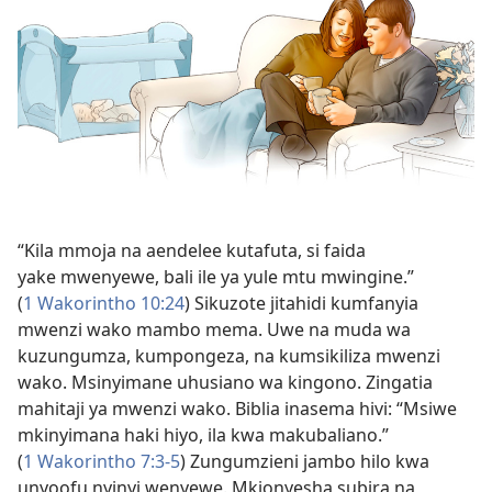
“Kila mmoja na aendelee kutafuta, si faida
yake mwenyewe, bali ile ya yule mtu mwingine.”
(
1 Wakorintho 10:24
) Sikuzote jitahidi kumfanyia
mwenzi wako mambo mema. Uwe na muda wa
kuzungumza, kumpongeza, na kumsikiliza mwenzi
wako. Msinyimane uhusiano wa kingono. Zingatia
mahitaji ya mwenzi wako. Biblia inasema hivi: “Msiwe
mkinyimana haki hiyo, ila kwa makubaliano.”
(
1 Wakorintho 7:3-5
) Zungumzieni jambo hilo kwa
unyoofu nyinyi wenyewe. Mkionyesha subira na