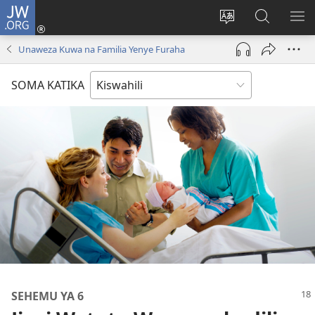
JW.ORG
Ingia
(opens
Badili
Tafuta
ON
new
lugha
Katika
ME
Unaweza Kuwa na Familia Yenye Furaha
window)
ya
JW.ORG
tovuti
SOMA KATIKA
SEHEMU YA 6