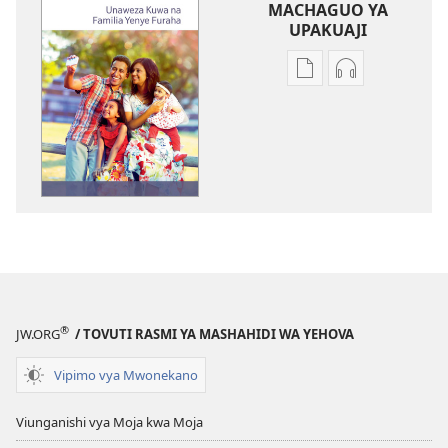
MACHAGUO YA
UPAKUAJI
Mbinu
Mbinu
za
za
kupakua
kupakua
machapisho
faili
ya
za
elektroni
audio
Unaweza
Unaweza
Kuwa
Kuwa
na
na
Familia
Familia
Yenye
Yenye
®
JW.ORG
/ TOVUTI RASMI YA MASHAHIDI WA YEHOVA
Furaha
Furaha
Vipimo vya Mwonekano
Viunganishi vya Moja kwa Moja