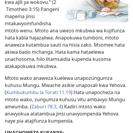
kwa ajili ya wokovu.” (2
Timotheo 3:15) Pangeni
mapema jinsi
mtakavyomfundisha
mtoto wenu. Mtoto ana uwezo mkubwa wa kujifunza
hata kabla hajazaliwa. Anapokuwa tumboni, mtoto
anaweza kutambua sauti na hisia zako. Msomee hata
akiwa bado mchanga. Hata kama hataelewa
unachosoma, hilo litamsaidia kupenda kusoma
atakapokuwa mkubwa.
Mtoto wako anaweza kuelewa unapozungumza
kuhusu Mungu. Mwache asikie unaposali kwa Yehova.
(
Kumbukumbu la Torati 11:19
) Hata unapocheza na
mtoto wako, zungumza kuhusu vitu ambavyo Mungu
ameumba. (
Zaburi 78:3, 4
) Kadiri mtoto wako
anavyokua atatambua jinsi unavyompenda Yehova
naye pia atajifunza kumpenda.
UNACHOWEZA KUFANYA: