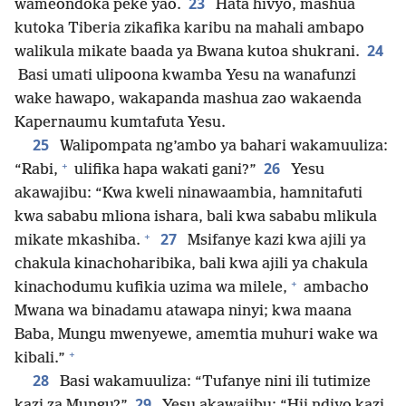
23
wameondoka peke yao.
Hata hivyo, mashua
kutoka Tiberia zikafika karibu na mahali ambapo
24
walikula mikate baada ya Bwana kutoa shukrani.
Basi umati ulipoona kwamba Yesu na wanafunzi
wake hawapo, wakapanda mashua zao wakaenda
Kapernaumu kumtafuta Yesu.
25
Walipompata ng’ambo ya bahari wakamuuliza:
+
26
“Rabi,
ulifika hapa wakati gani?”
Yesu
akawajibu: “Kwa kweli ninawaambia, hamnitafuti
kwa sababu mliona ishara, bali kwa sababu mlikula
+
27
mikate mkashiba.
Msifanye kazi kwa ajili ya
chakula kinachoharibika, bali kwa ajili ya chakula
+
kinachodumu kufikia uzima wa milele,
ambacho
Mwana wa binadamu atawapa ninyi; kwa maana
Baba, Mungu mwenyewe, amemtia muhuri wake wa
+
kibali.”
28
Basi wakamuuliza: “Tufanye nini ili tutimize
29
kazi za Mungu?”
Yesu akawajibu: “Hii ndiyo kazi