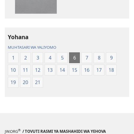
machapisho
faili
ya
za
elektroni
audio
Biblia
Biblia
Takatifu
Takatifu
—
—
Yohana
Tafsiri
Tafsiri
MUHTASARI WA YALIYOMO
ya
ya
Ulimwengu
Ulimwengu
1
2
3
4
5
6
7
8
9
Mpya
Mpya
10
11
12
13
14
15
16
17
18
(Toleo
(Toleo
la
la
19
20
21
2017)
2017)
®
JW.ORG
/ TOVUTI RASMI YA MASHAHIDI WA YEHOVA