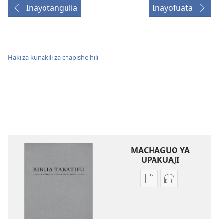
Inayotangulia
Inayofuata
Haki za kunakili za chapisho hili
MACHAGUO YA
UPAKUAJI
Mbinu
Mbinu
za
za
kupakua
kupakua