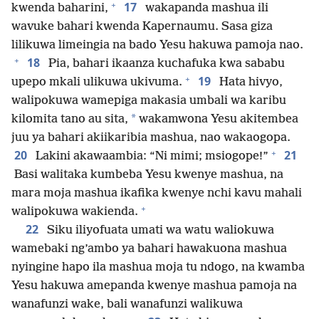
+
17
kwenda baharini,
wakapanda mashua ili
wavuke bahari kwenda Kapernaumu. Sasa giza
lilikuwa limeingia na bado Yesu hakuwa pamoja nao.
+
18
Pia, bahari ikaanza kuchafuka kwa sababu
+
19
upepo mkali ulikuwa ukivuma.
Hata hivyo,
walipokuwa wamepiga makasia umbali wa karibu
*
kilomita tano au sita,
wakamwona Yesu akitembea
juu ya bahari akiikaribia mashua, nao wakaogopa.
+
20
21
Lakini akawaambia: “Ni mimi; msiogope!”
Basi walitaka kumbeba Yesu kwenye mashua, na
mara moja mashua ikafika kwenye nchi kavu mahali
+
walipokuwa wakienda.
22
Siku iliyofuata umati wa watu waliokuwa
wamebaki ng’ambo ya bahari hawakuona mashua
nyingine hapo ila mashua moja tu ndogo, na kwamba
Yesu hakuwa amepanda kwenye mashua pamoja na
wanafunzi wake, bali wanafunzi walikuwa