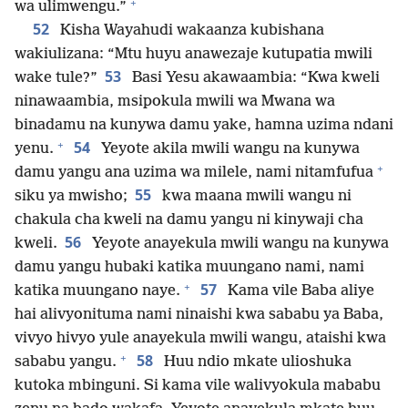
+
wa ulimwengu.”
52
Kisha Wayahudi wakaanza kubishana
wakiulizana: “Mtu huyu anawezaje kutupatia mwili
53
wake tule?”
Basi Yesu akawaambia: “Kwa kweli
ninawaambia, msipokula mwili wa Mwana wa
binadamu na kunywa damu yake, hamna uzima ndani
+
54
yenu.
Yeyote akila mwili wangu na kunywa
+
damu yangu ana uzima wa milele, nami nitamfufua
55
siku ya mwisho;
kwa maana mwili wangu ni
chakula cha kweli na damu yangu ni kinywaji cha
56
kweli.
Yeyote anayekula mwili wangu na kunywa
damu yangu hubaki katika muungano nami, nami
+
57
katika muungano naye.
Kama vile Baba aliye
hai alivyonituma nami ninaishi kwa sababu ya Baba,
vivyo hivyo yule anayekula mwili wangu, ataishi kwa
+
58
sababu yangu.
Huu ndio mkate ulioshuka
kutoka mbinguni. Si kama vile walivyokula mababu