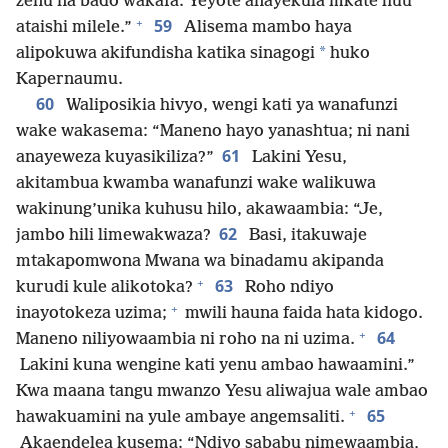
zenu na bado wakafa. Yeyote anayekula mkate huu
+
59
ataishi milele.”
Alisema mambo haya
*
alipokuwa akifundisha katika sinagogi
huko
Kapernaumu.
60
Waliposikia hivyo, wengi kati ya wanafunzi
wake wakasema: “Maneno hayo yanashtua; ni nani
61
anayeweza kuyasikiliza?”
Lakini Yesu,
akitambua kwamba wanafunzi wake walikuwa
wakinung’unika kuhusu hilo, akawaambia: “Je,
62
jambo hili limewakwaza?
Basi, itakuwaje
mtakapomwona Mwana wa binadamu akipanda
+
63
kurudi kule alikotoka?
Roho ndiyo
+
inayotokeza uzima;
mwili hauna faida hata kidogo.
+
64
Maneno niliyowaambia ni roho na ni uzima.
Lakini kuna wengine kati yenu ambao hawaamini.”
Kwa maana tangu mwanzo Yesu aliwajua wale ambao
+
65
hawakuamini na yule ambaye angemsaliti.
Akaendelea kusema: “Ndiyo sababu nimewaambia,