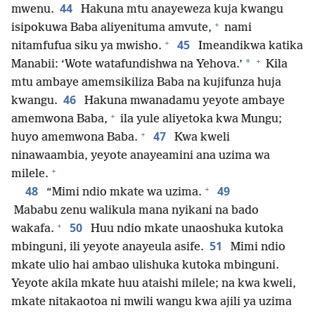
44
mwenu.
Hakuna mtu anayeweza kuja kwangu
+
isipokuwa Baba aliyenituma amvute,
nami
+
45
nitamfufua siku ya mwisho.
Imeandikwa katika
+
*
Manabii: ‘Wote watafundishwa na Yehova.’
Kila
mtu ambaye amemsikiliza Baba na kujifunza huja
46
kwangu.
Hakuna mwanadamu yeyote ambaye
+
amemwona Baba,
ila yule aliyetoka kwa Mungu;
+
47
huyo amemwona Baba.
Kwa kweli
ninawaambia, yeyote anayeamini ana uzima wa
+
milele.
+
48
49
“Mimi ndio mkate wa uzima.
Mababu zenu walikula mana nyikani na bado
+
50
wakafa.
Huu ndio mkate unaoshuka kutoka
51
mbinguni, ili yeyote anayeula asife.
Mimi ndio
mkate ulio hai ambao ulishuka kutoka mbinguni.
Yeyote akila mkate huu ataishi milele; na kwa kweli,
mkate nitakaotoa ni mwili wangu kwa ajili ya uzima