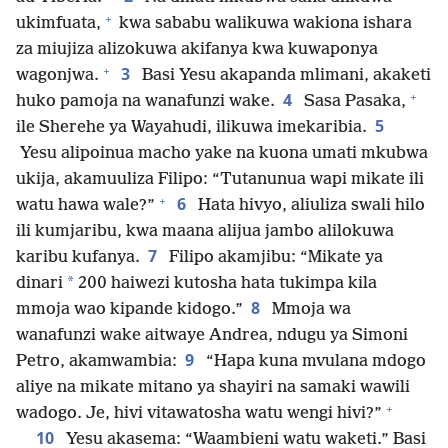
+
ukimfuata,
kwa sababu walikuwa wakiona ishara
za miujiza alizokuwa akifanya kwa kuwaponya
+
3
wagonjwa.
Basi Yesu akapanda mlimani, akaketi
+
4
huko pamoja na wanafunzi wake.
Sasa Pasaka,
5
ile Sherehe ya Wayahudi, ilikuwa imekaribia.
Yesu alipoinua macho yake na kuona umati mkubwa
ukija, akamuuliza Filipo: “Tutanunua wapi mikate ili
+
6
watu hawa wale?”
Hata hivyo, aliuliza swali hilo
ili kumjaribu, kwa maana alijua jambo alilokuwa
7
karibu kufanya.
Filipo akamjibu: “Mikate ya
*
dinari
200 haiwezi kutosha hata tukimpa kila
8
mmoja wao kipande kidogo.”
Mmoja wa
wanafunzi wake aitwaye Andrea, ndugu ya Simoni
9
Petro, akamwambia:
“Hapa kuna mvulana mdogo
aliye na mikate mitano ya shayiri na samaki wawili
+
wadogo. Je, hivi vitawatosha watu wengi hivi?”
10
Yesu akasema: “Waambieni watu waketi.” Basi