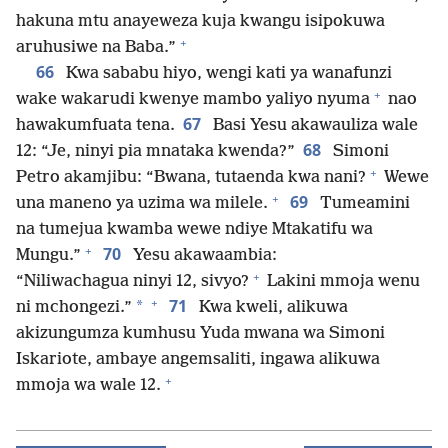
hakuna mtu anayeweza kuja kwangu isipokuwa
+
aruhusiwe na Baba.”
66
Kwa sababu hiyo, wengi kati ya wanafunzi
+
wake wakarudi kwenye mambo yaliyo nyuma
nao
67
hawakumfuata tena.
Basi Yesu akawauliza wale
68
12: “Je, ninyi pia mnataka kwenda?”
Simoni
+
Petro akamjibu: “Bwana, tutaenda kwa nani?
Wewe
+
69
una maneno ya uzima wa milele.
Tumeamini
na tumejua kwamba wewe ndiye Mtakatifu wa
+
70
Mungu.”
Yesu akawaambia:
+
“Niliwachagua ninyi 12, sivyo?
Lakini mmoja wenu
+
71
*
ni mchongezi.”
Kwa kweli, alikuwa
akizungumza kumhusu Yuda mwana wa Simoni
Iskariote, ambaye angemsaliti, ingawa alikuwa
+
mmoja wa wale 12.