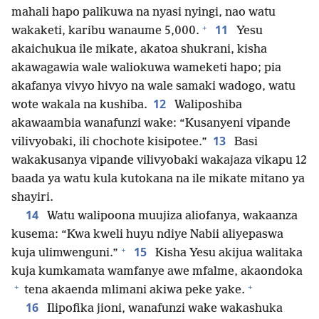
mahali hapo palikuwa na nyasi nyingi, nao watu
+
11
wakaketi, karibu wanaume 5,000.
Yesu
akaichukua ile mikate, akatoa shukrani, kisha
akawagawia wale waliokuwa wameketi hapo; pia
akafanya vivyo hivyo na wale samaki wadogo, watu
12
wote wakala na kushiba.
Waliposhiba
akawaambia wanafunzi wake: “Kusanyeni vipande
13
vilivyobaki, ili chochote kisipotee.”
Basi
wakakusanya vipande vilivyobaki wakajaza vikapu 12
baada ya watu kula kutokana na ile mikate mitano ya
shayiri.
14
Watu walipoona muujiza aliofanya, wakaanza
kusema: “Kwa kweli huyu ndiye Nabii aliyepaswa
+
15
kuja ulimwenguni.”
Kisha Yesu akijua walitaka
kuja kumkamata wamfanye awe mfalme, akaondoka
+
+
tena akaenda mlimani akiwa peke yake.
16
Ilipofika jioni, wanafunzi wake wakashuka