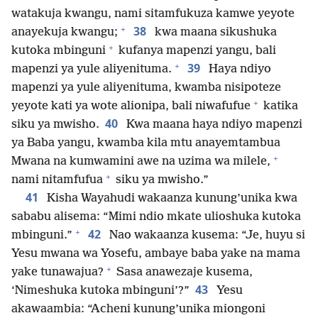
watakuja kwangu, nami sitamfukuza kamwe yeyote
+
38
anayekuja kwangu;
kwa maana sikushuka
+
kutoka mbinguni
kufanya mapenzi yangu, bali
+
39
mapenzi ya yule aliyenituma.
Haya ndiyo
mapenzi ya yule aliyenituma, kwamba nisipoteze
+
yeyote kati ya wote alionipa, bali niwafufue
katika
40
siku ya mwisho.
Kwa maana haya ndiyo mapenzi
ya Baba yangu, kwamba kila mtu anayemtambua
+
Mwana na kumwamini awe na uzima wa milele,
+
nami nitamfufua
siku ya mwisho.”
41
Kisha Wayahudi wakaanza kunung’unika kwa
sababu alisema: “Mimi ndio mkate ulioshuka kutoka
+
42
mbinguni.”
Nao wakaanza kusema: “Je, huyu si
Yesu mwana wa Yosefu, ambaye baba yake na mama
+
yake tunawajua?
Sasa anawezaje kusema,
43
‘Nimeshuka kutoka mbinguni’?”
Yesu
akawaambia: “Acheni kunung’unika miongoni