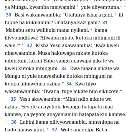
+
*
ya Mungu, kwamba mmwamini
yule aliyemtuma.”
+
30
Basi wakamwambia: “Utafanya ishara gani,
ili
31
tuone na kukuamini? Unafanya kazi gani?
+
Mababu zetu walikula mana nyikani,
kama
ilivyoandikwa: ‘Aliwapa mkate kutoka mbinguni ili
+
32
wale.’”
Kisha Yesu akawaambia: “Kwa kweli
ninawaambia, Musa hakuwapa mkate kutoka
mbinguni, lakini Baba yangu anawapa mkate wa
33
kweli kutoka mbinguni.
Kwa maana mkate wa
Mungu ni yule anayeshuka kutoka mbinguni na
34
kuupa ulimwengu uzima.”
Kwa hiyo
wakamwambia: “Bwana, tupe mkate huo sikuzote.”
35
Yesu akawaambia: “Mimi ndio mkate wa
uzima. Yeyote anayekuja kwangu hatapata njaa
kamwe, na yeyote anayeniamini hatapata kiu kamwe.
+
36
Lakini kama nilivyowaambia, mmeniona na
+
37
bado hamwamini.
Wote anaonipa Baba