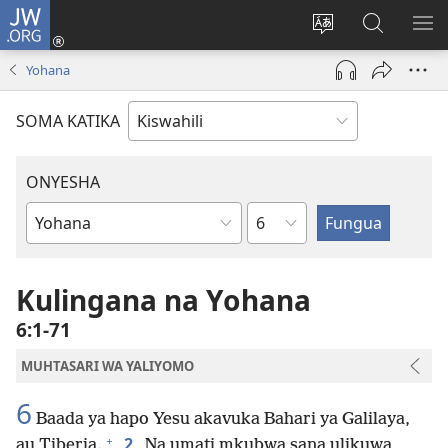
JW.ORG
Ingia
(opens
Badili
Tafuta
ON
new
lugha
Katika
ME
Yohana
window)
ya
JW.ORG
tovuti
SOMA KATIKA
ONYESHA
Sura
Kitabu
cha
Biblia
Kulingana na Yohana
6:1-71
MUHTASARI WA YALIYOMO
6
Baada ya hapo Yesu akavuka Bahari ya Galilaya,
+
2
au Tiberia.
Na umati mkubwa sana ulikuwa