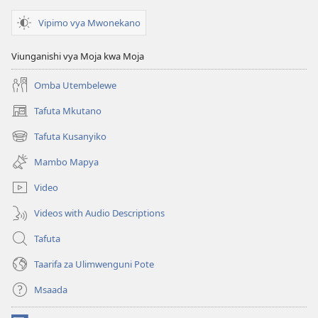
Vipimo vya Mwonekano
Viunganishi vya Moja kwa Moja
Omba Utembelewe
Tafuta Mkutano
(opens
new
Tafuta Kusanyiko
(opens
window)
new
Mambo Mapya
window)
Video
Videos with Audio Descriptions
Tafuta
Taarifa za Ulimwenguni Pote
Msaada