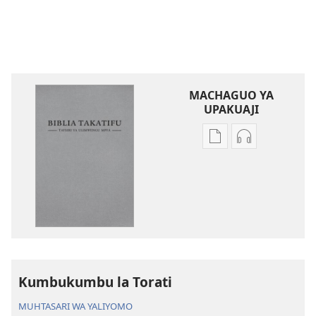
MACHAGUO YA
UPAKUAJI
Mbinu
Mbinu
za
za
kupakua
kupakua
machapisho
faili
ya
za
elektroni
audio
Biblia
Biblia
Takatifu
Takatifu
—
—
Kumbukumbu la Torati
Tafsiri
Tafsiri
MUHTASARI WA YALIYOMO
ya
ya