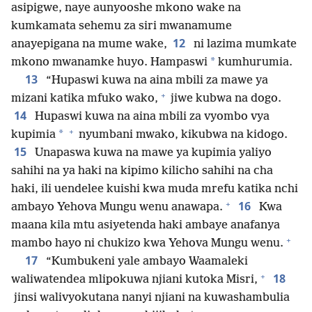
asipigwe, naye aunyooshe mkono wake na
kumkamata sehemu za siri mwanamume
12
anayepigana na mume wake,
ni lazima mumkate
*
mkono mwanamke huyo. Hampaswi
kumhurumia.
13
“Hupaswi kuwa na aina mbili za mawe ya
+
mizani katika mfuko wako,
jiwe kubwa na dogo.
14
Hupaswi kuwa na aina mbili za vyombo vya
+
*
kupimia
nyumbani mwako, kikubwa na kidogo.
15
Unapaswa kuwa na mawe ya kupimia yaliyo
sahihi na ya haki na kipimo kilicho sahihi na cha
haki, ili uendelee kuishi kwa muda mrefu katika nchi
+
16
ambayo Yehova Mungu wenu anawapa.
Kwa
maana kila mtu asiyetenda haki ambaye anafanya
+
mambo hayo ni chukizo kwa Yehova Mungu wenu.
17
“Kumbukeni yale ambayo Waamaleki
+
18
waliwatendea mlipokuwa njiani kutoka Misri,
jinsi walivyokutana nanyi njiani na kuwashambulia