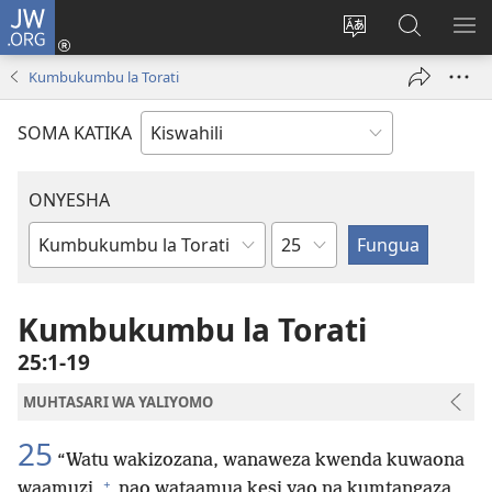
JW.ORG
Ingia
(opens
Badili
Tafuta
ON
new
lugha
Katika
ME
Kumbukumbu la Torati
window)
ya
JW.ORG
tovuti
SOMA KATIKA
ONYESHA
Sura
Kitabu
cha
Biblia
Kumbukumbu la Torati
25:1-19
MUHTASARI WA YALIYOMO
25
“Watu wakizozana, wanaweza kwenda kuwaona
+
waamuzi,
nao wataamua kesi yao na kumtangaza