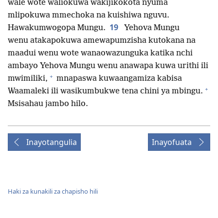
wale wote waliokuwa wakijikokota nyuma
mlipokuwa mmechoka na kuishiwa nguvu.
19
Hawakumwogopa Mungu.
Yehova Mungu
wenu atakapokuwa amewapumzisha kutokana na
maadui wenu wote wanaowazunguka katika nchi
ambayo Yehova Mungu wenu anawapa kuwa urithi ili
+
mwimiliki,
mnapaswa kuwaangamiza kabisa
+
Waamaleki ili wasikumbukwe tena chini ya mbingu.
Msisahau jambo hilo.
Inayotangulia
Inayofuata
Haki za kunakili za chapisho hili