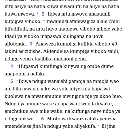
mtu asiye na hatia kuwa mwadilifu na aliye na hatia
+
2
kuwa mwovu.
Ikiwa mtu mwovu anastahili
+
kupigwa viboko,
mwamuzi atamwagiza alale chini
kifudifudi, na mtu huyo atapigwa viboko mbele yake.
Idadi ya viboko inapaswa kulingana na uovu
+
3
aliotenda.
Anaweza kumpiga kufikia viboko 40,
lakini asizidishe. Akiendelea kumpiga viboko zaidi,
ndugu yenu ataaibika machoni penu.
4
“Hupaswi kumfunga kinywa ng’ombe dume
+
anapopura nafaka.
5
“Ikiwa ndugu wanaishi pamoja na mmoja wao
afe bila mwana, mke wa yule aliyekufa hapaswi
kuolewa na mwanamume mwingine nje ya ukoo huo.
Ndugu ya mume wake anapaswa kwenda kwake,
amchukue awe mke wake, na kufunga naye ndoa ya
+
6
ndugu mkwe.
Mtoto wa kwanza atakayemzaa
+
ataendeleza jina la ndugu yake aliyekufa,
ili jina