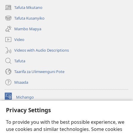
Tafuta Mkutano
(opens
new
Tafuta Kusanyiko
(opens
window)
new
Mambo Mapya
window)
Video
Videos with Audio Descriptions
Tafuta
Taarifa za Ulimwenguni Pote
Msaada
Michango
(opens
new
Privacy Settings
window)
Watchtower MAKTABA KWENYE MTANDAO™
(opens
To provide you with the best possible experience, we
new
®
JW Hub
window)
use cookies and similar technologies. Some cookies
(opens