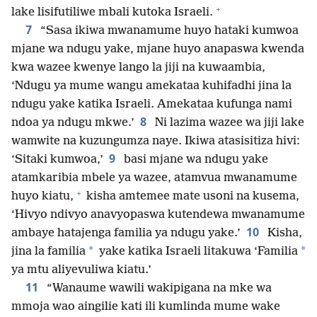
+
lake lisifutiliwe mbali kutoka Israeli.
7
“Sasa ikiwa mwanamume huyo hataki kumwoa
mjane wa ndugu yake, mjane huyo anapaswa kwenda
kwa wazee kwenye lango la jiji na kuwaambia,
‘Ndugu ya mume wangu amekataa kuhifadhi jina la
ndugu yake katika Israeli. Amekataa kufunga nami
8
ndoa ya ndugu mkwe.’
Ni lazima wazee wa jiji lake
wamwite na kuzungumza naye. Ikiwa atasisitiza hivi:
9
‘Sitaki kumwoa,’
basi mjane wa ndugu yake
atamkaribia mbele ya wazee, atamvua mwanamume
+
huyo kiatu,
kisha amtemee mate usoni na kusema,
‘Hivyo ndivyo anavyopaswa kutendewa mwanamume
10
ambaye hatajenga familia ya ndugu yake.’
Kisha,
*
*
jina la familia
yake katika Israeli litakuwa ‘Familia
ya mtu aliyevuliwa kiatu.’
11
“Wanaume wawili wakipigana na mke wa
mmoja wao aingilie kati ili kumlinda mume wake