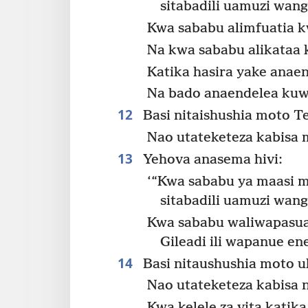
sitabadili uamuzi wang
Kwa sababu alimfuatia 
Na kwa sababu alikataa
Katika hasira yake anae
Na bado anaendelea kuwa
12
Basi nitaishushia moto T
Nao utateketeza kabisa 
13
Yehova anasema hivi:
‘“Kwa sababu ya maasi 
sitabadili uamuzi wang
Kwa sababu waliwapasu
Gileadi ili wapanue e
14
Basi nitaushushia moto u
Nao utateketeza kabisa 
Kwa kelele za vita katik