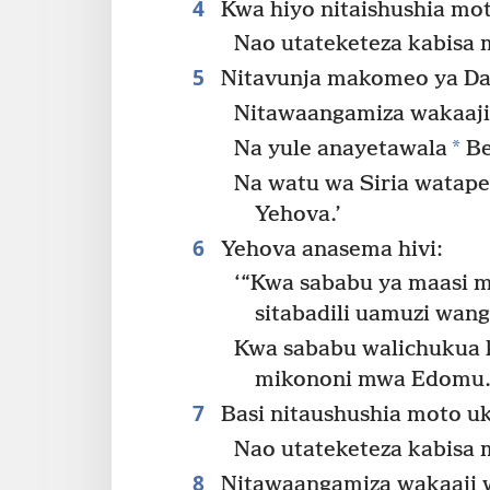
4
Kwa hiyo nitaishushia mo
Nao utateketeza kabisa 
5
Nitavunja makomeo ya D
Nitawaangamiza wakaaji
*
Na yule anayetawala
Be
Na watu wa Siria watape
Yehova.’
6
Yehova anasema hivi:
‘“Kwa sababu ya maasi m
sitabadili uamuzi wang
Kwa sababu walichukua k
mikononi mwa Edomu
7
Basi nitaushushia moto u
Nao utateketeza kabisa 
8
Nitawaangamiza wakaaji 