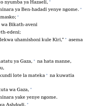
+
to nyumba ya Hazaeli,
+
minara ya Ben-hadadi yenye ngome.
+
amasko;
 wa Bikath-aveni
th-edeni;
+
lekwa uhamishoni kule Kiri,”
asema
+
atatu ya Gaza,
na hata manne,
u,
+
undi lote la mateka
na kuwatia
.
+
kuta wa Gaza,
minara yake yenye ngome.
+
wa Ashdodi,