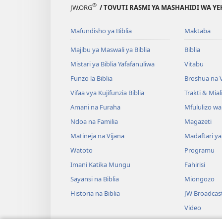
®
JW.ORG
/ TOVUTI RASMI YA MASHAHIDI WA Y
Mafundisho ya Biblia
Maktaba
Majibu ya Maswali ya Biblia
Biblia
Mistari ya Biblia Yafafanuliwa
Vitabu
Funzo la Biblia
Broshua na V
Vifaa vya Kujifunzia Biblia
Trakti & Mial
Amani na Furaha
Mfululizo w
Ndoa na Familia
Magazeti
Matineja na Vijana
Madaftari y
Watoto
Programu
Imani Katika Mungu
Fahirisi
Sayansi na Biblia
Miongozo
Historia na Biblia
JW Broadcas
Video
Muziki