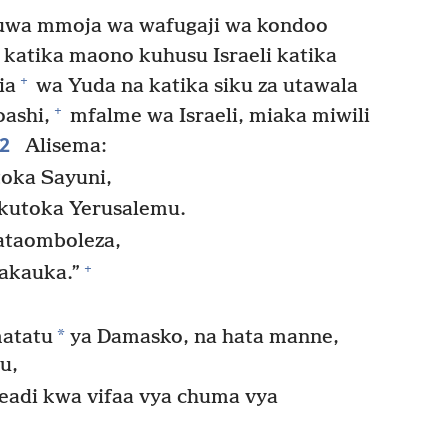
uwa mmoja wa wafugaji wa kondoo
katika maono kuhusu Israeli katika
+
ia
wa Yuda na katika siku za utawala
+
ashi,
mfalme wa Israeli, miaka miwili
2
Alisema:
oka Sayuni,
 kutoka Yerusalemu.
ataomboleza,
+
takauka.”
*
matatu
ya Damasko, na hata manne,
u,
eadi kwa vifaa vya chuma vya