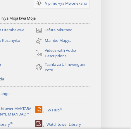
Vipimo vya Mwonekano
i vya Moja kwa Moja
 Utembelewe
Tafuta Mkutano
(opens
new
a Kusanyiko
Mambo Mapya
window)
Videos with Audio
o
Descriptions
Taarifa za Ulimwenguni
a
Pote
da
hango
chtower MAKTABA
®
JW Hub
(opens
NYE MTANDAO™
new
®
window)
ibrary
Watchtower Library