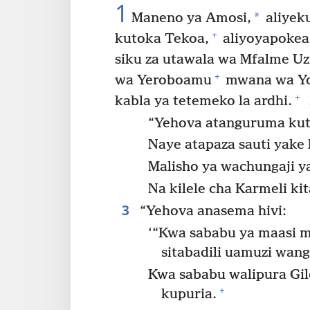
1
*
Maneno ya Amosi,
aliyek
+
kutoka Tekoa,
aliyoyapokea 
siku za utawala wa Mfalme Uz
+
wa Yeroboamu
mwana wa Yo
+
kabla ya tetemeko la ardhi.
“Yehova atanguruma kut
Naye atapaza sauti yake
Malisho ya wachungaji y
Na kilele cha Karmeli ki
3
“Yehova anasema hivi:
‘“Kwa sababu ya maasi 
sitabadili uamuzi wang
Kwa sababu walipura Gil
+
kupuria.