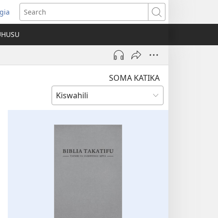
gia
opens
Search
ew
UHUSU
indow)
SOMA KATIKA