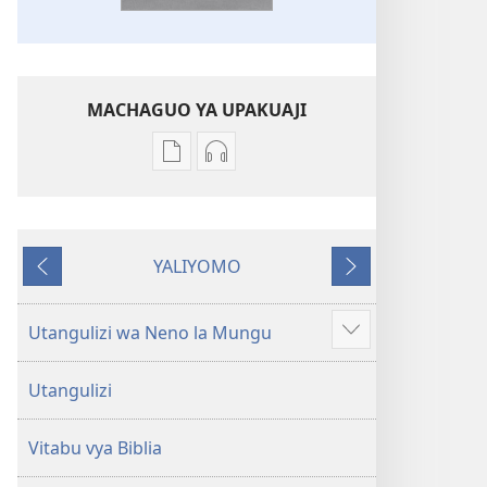
MACHAGUO YA UPAKUAJI
Mbinu
Mbinu
za
za
kupakua
kupakua
machapisho
faili
YALIYOMO
ya
za
Inayotangulia
Inayofuata
elektroni
audio
Biblia
Biblia
Utangulizi wa Neno la Mungu
Onyesha
Takatifu
Takatifu
zaidi
—
—
Utangulizi
Tafsiri
Tafsiri
ya
ya
Vitabu vya Biblia
Ulimwengu
Ulimwengu
Mpya
Mpya