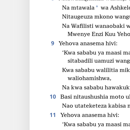
*
Na mtawala
wa Ashkelo
Nitaugeuza mkono wangu
Na Wafilisti wanaobaki 
Mwenye Enzi Kuu Yeho
9
Yehova anasema hivi:
‘Kwa sababu ya maasi ma
sitabadili uamuzi wang
Kwa sababu walilitia mi
waliohamishwa,
Na kwa sababu hawakuk
10
Basi nitaushushia moto u
Nao utateketeza kabisa 
11
Yehova anasema hivi:
‘Kwa sababu ya maasi m