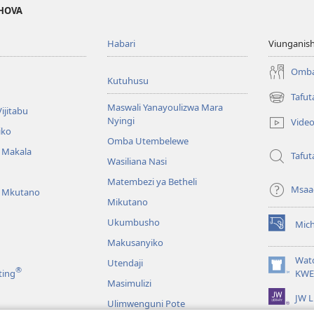
EHOVA
Habari
Viunganish
Omba
Kutuhusu
Tafut
(opens
Maswali Yanayoulizwa Mara
ijitabu
new
Nyingi
Vide
window)
iko
Omba Utembelewe
a Makala
Tafut
Wasiliana Nasi
Matembezi ya Betheli
Msaa
a Mkutano
Mikutano
Ukumbusho
Mic
(opens
Makusanyiko
new
window)
Wat
Utendaji
®
(opens
ting
KWE
Masimulizi
new
JW L
window)
Ulimwenguni Pote