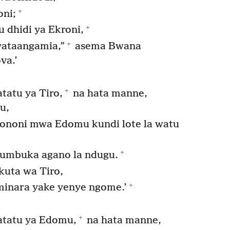
+
ni;
+
 dhidi ya Ekroni,
+
wataangamia,”
asema Bwana
va.’
+
tatu ya Tiro,
na hata manne,
u,
kononi mwa Edomu kundi lote la watu
+
umbuka agano la ndugu.
kuta wa Tiro,
+
minara yake yenye ngome.’
+
atatu ya Edomu,
na hata manne,