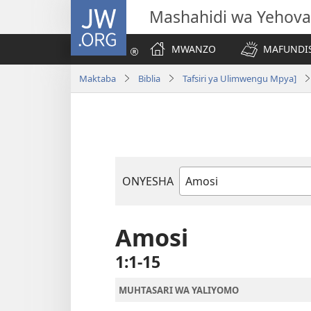
JW.ORG
Mashahidi wa Yehova
MWANZO
MAFUNDIS
Maktaba
Biblia
Tafsiri ya Ulimwengu Mpya]
ONYESHA
Kitabu
cha
Biblia
Amosi
1:1-15
MUHTASARI WA YALIYOMO