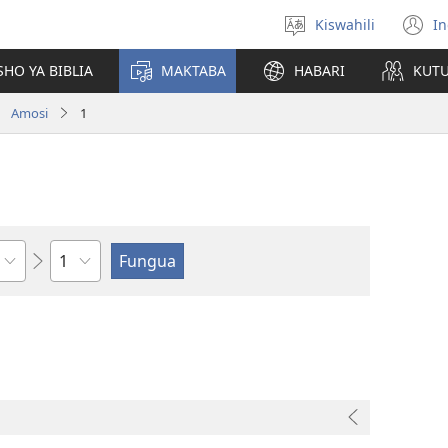
Kiswahili
In
Chagua
(
lugha
n
HO YA BIBLIA
MAKTABA
HABARI
KUT
w
Amosi
1
Sura