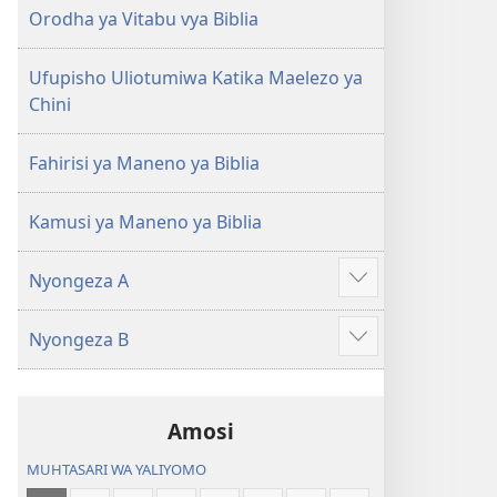
(Toleo
(Toleo
Orodha ya Vitabu vya Biblia
la
la
2017)
2017)
Ufupisho Uliotumiwa Katika Maelezo ya
Chini
Fahirisi ya Maneno ya Biblia
Kamusi ya Maneno ya Biblia
Nyongeza A
Onyesha
zaidi
Nyongeza B
Onyesha
zaidi
Amosi
MUHTASARI WA YALIYOMO