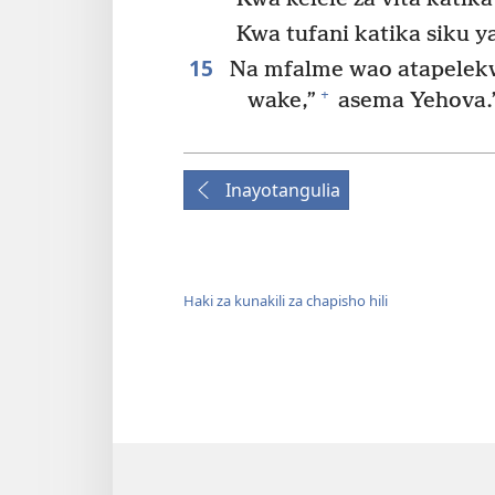
Kwa tufani katika siku 
15
Na mfalme wao atapelek
+
wake,”
asema Yehova.
Inayotangulia
Haki za kunakili za chapisho hili