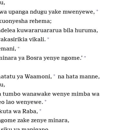
u,
+
kwa upanga ndugu yake mwenyewe,
 kuonyesha rehema;
ndelea kuwararuararua bila huruma,
+
kasirikia vikali.
+
emani,
+
minara ya Bosra yenye ngome.’
+
matatu ya Waamoni,
na hata manne,
u,
a tumbo wanawake wenye mimba wa
+
neo lao wenyewe.
+
kuta wa Raba,
ngome zake zenye minara,
a siku ya mapigano,