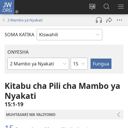
JW.ORG
Ingia
(opens
Badili
Tafuta
ON
new
lugha
Katika
ME
2 Mambo ya Nyakati
window)
ya
JW.ORG
tovuti
SOMA KATIKA
ONYESHA
Sura
Kitabu
cha
Biblia
Kitabu cha Pili cha Mambo ya
Nyakati
15:1-19
MUHTASARI WA YALIYOMO