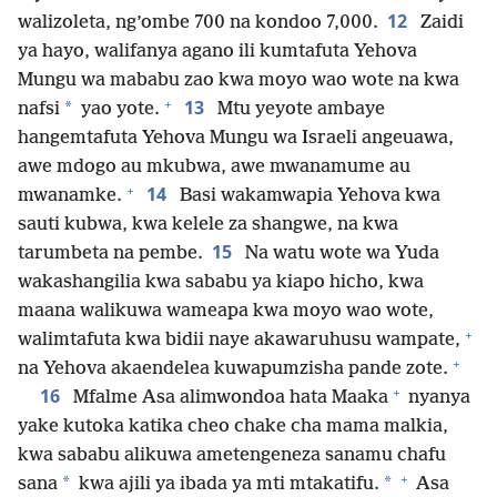
12
walizoleta, ng’ombe 700 na kondoo 7,000.
Zaidi
ya hayo, walifanya agano ili kumtafuta Yehova
Mungu wa mababu zao kwa moyo wao wote na kwa
+
13
*
nafsi
yao yote.
Mtu yeyote ambaye
hangemtafuta Yehova Mungu wa Israeli angeuawa,
awe mdogo au mkubwa, awe mwanamume au
+
14
mwanamke.
Basi wakamwapia Yehova kwa
sauti kubwa, kwa kelele za shangwe, na kwa
15
tarumbeta na pembe.
Na watu wote wa Yuda
wakashangilia kwa sababu ya kiapo hicho, kwa
maana walikuwa wameapa kwa moyo wao wote,
+
walimtafuta kwa bidii naye akawaruhusu wampate,
+
na Yehova akaendelea kuwapumzisha pande zote.
+
16
Mfalme Asa alimwondoa hata Maaka
nyanya
yake kutoka katika cheo chake cha mama malkia,
kwa sababu alikuwa ametengeneza sanamu chafu
+
*
*
sana
kwa ajili ya ibada ya mti mtakatifu.
Asa