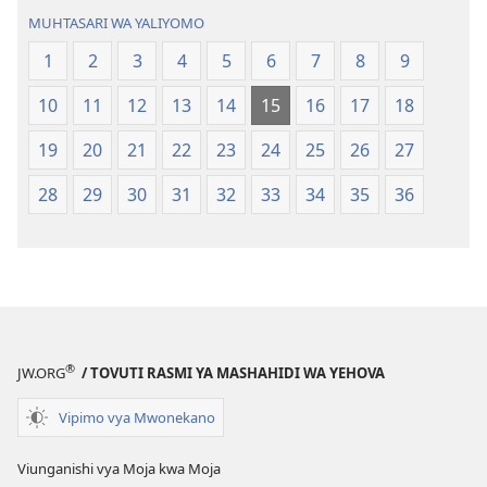
Tafsiri
Tafsiri
MUHTASARI WA YALIYOMO
ya
ya
Ulimwengu
Ulimwengu
1
2
3
4
5
6
7
8
9
Mpya
Mpya
10
11
12
13
14
15
16
17
18
(Toleo
(Toleo
la
la
19
20
21
22
23
24
25
26
27
2017)
2017)
28
29
30
31
32
33
34
35
36
®
JW.ORG
/ TOVUTI RASMI YA MASHAHIDI WA YEHOVA
Vipimo vya Mwonekano
Viunganishi vya Moja kwa Moja