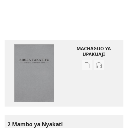
MACHAGUO YA
UPAKUAJI
Mbinu
Mbinu
za
za
kupakua
kupakua
machapisho
faili
ya
za
elektroni
audio
Biblia
Biblia
Takatifu
Takatifu
—
—
2 Mambo ya Nyakati