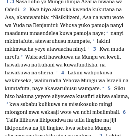
15
Sasa roho ya Mungu ilimjia Azaria mwana wa
2
Odedi.
Kwa hiyo akatoka kwenda kukutana na
Asa, akamwambia: “Nisikilizeni, Asa na watu wote
wa Yuda na Benjamini! Yehova yuko pamoja nanyi
+
maadamu mnaendelea kuwa pamoja naye;
nanyi
+
mkimtafuta, atawaruhusu mumpate,
lakini
+
3
mkimwacha yeye atawaacha ninyi.
Kwa muda
*
mrefu
Waisraeli hawakuwa na Mungu wa kweli,
hawakuwa na kuhani wa kuwafundisha, na
+
4
hawakuwa na sheria.
Lakini walipokuwa
wakiteseka, walimrudia Yehova Mungu wa Israeli na
+
5
kumtafuta, naye akawaruhusu wampate.
Siku
hizo hakuna yeyote aliyeweza kusafiri akiwa salama,
*
kwa sababu kulikuwa na misukosuko mingi
6
miongoni mwa wakaaji wote wa nchi mbalimbali.
Taifa lilikuwa likipondwa na taifa lingine na jiji
likipondwa na jiji lingine, kwa sababu Mungu
+
7