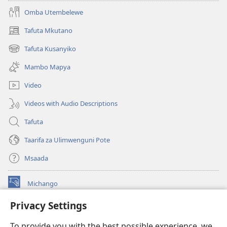
Omba Utembelewe
Tafuta Mkutano
(opens
new
Tafuta Kusanyiko
(opens
window)
new
Mambo Mapya
window)
Video
Videos with Audio Descriptions
Tafuta
Taarifa za Ulimwenguni Pote
Msaada
Michango
(opens
new
Privacy Settings
window)
Watchtower MAKTABA KWENYE MTANDAO™
(opens
To provide you with the best possible experience, we
new