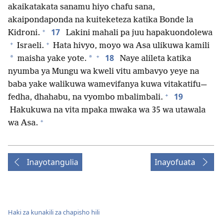
akaikatakata sanamu hiyo chafu sana,
akaipondaponda na kuiteketeza katika Bonde la
+
17
Kidroni.
Lakini mahali pa juu hapakuondolewa
+
+
Israeli.
Hata hivyo, moyo wa Asa ulikuwa kamili
+
18
*
*
maisha yake yote.
Naye alileta katika
nyumba ya Mungu wa kweli vitu ambavyo yeye na
baba yake walikuwa wamevifanya kuwa vitakatifu—
+
19
fedha, dhahabu, na vyombo mbalimbali.
Hakukuwa na vita mpaka mwaka wa 35 wa utawala
+
wa Asa.
Inayotangulia
Inayofuata
Haki za kunakili za chapisho hili