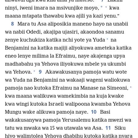
aliwavuruga kwa kila aina ya mateso.
Lakini
+
*
ninyi, iweni imara na msivunjike moyo,
kwa
maana mtapata thawabu kwa ajili ya kazi yenu.”
8
Mara tu Asa aliposikia maneno hayo na unabii
wa nabii Odedi, akajipa ujasiri, akaondoa sanamu
+
zenye kuchukiza katika nchi yote ya Yuda
na
Benjamini na katika majiji aliyokuwa ameteka katika
eneo lenye milima la Efraimu, naye akajenga upya
madhabahu ya Yehova iliyokuwa mbele ya ukumbi
+
9
wa Yehova.
Akawakusanya pamoja watu wote
wa Yuda na Benjamini na wakaaji wageni waliokuwa
+
pamoja nao kutoka Efraimu na Manase na Simeoni,
kwa maana walikuwa wamekimbia na kuja kwake
kwa wingi kutoka Israeli walipoona kwamba Yehova
10
Mungu wake alikuwa pamoja naye.
Basi
wakakusanywa pamoja Yerusalemu katika mwezi wa
11
tatu wa mwaka wa 15 wa utawala wa Asa.
Siku
hiyo walimtolea Yehova dhabihu kutoka katika nyara