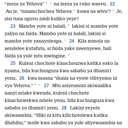
+
22
*
“meza ya Yehova”
na meza ya roho waovu.
+
*
Au je, ‘tunamchochea Yehova
kuwa na wivu’?
Je,
sisi tuna nguvu zaidi kuliko yeye?
23
*
Mambo yote ni halali,
lakini si mambo yote
yaliyo na faida. Mambo yote ni halali, lakini si
+
24
mambo yote yanayojenga.
Kila mmoja na
aendelee kutafuta, si faida yake mwenyewe, bali
+
faida ya yule mtu mwingine.
25
Kuleni chochote kinachouzwa katika soko la
nyama, bila kuchunguza kwa sababu ya dhamiri
26
yenu,
kwa maana “dunia na vyote vilivyomo ni
+
27
*
vya Yehova.”
Mtu asiyeamini akiwaalika
nanyi mtake kwenda, kuleni chochote
kinachowekwa mbele yenu, bila kuchunguza kwa
28
sababu ya dhamiri yenu.
Lakini yeyote
akiwaambia, “Hiki ni kitu kilichotolewa katika
dhabihu,” msile kwa sababu ya yule aliyewaambia na