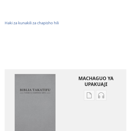
Haki za kunakili za chapisho hili
MACHAGUO YA
UPAKUAJI
Mbinu
Mbinu
za
za
kupakua
kupakua
machapisho
faili
ya
za