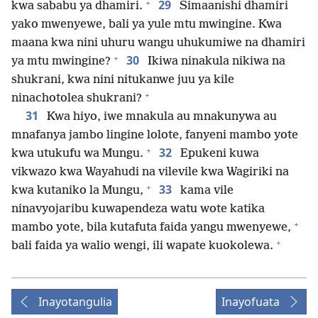
+
29
kwa sababu ya dhamiri.
Simaanishi dhamiri
yako mwenyewe, bali ya yule mtu mwingine. Kwa
maana kwa nini uhuru wangu uhukumiwe na dhamiri
+
30
ya mtu mwingine?
Ikiwa ninakula nikiwa na
shukrani, kwa nini nitukanwe juu ya kile
+
ninachotolea shukrani?
31
Kwa hiyo, iwe mnakula au mnakunywa au
mnafanya jambo lingine lolote, fanyeni mambo yote
+
32
kwa utukufu wa Mungu.
Epukeni kuwa
vikwazo kwa Wayahudi na vilevile kwa Wagiriki na
+
33
kwa kutaniko la Mungu,
kama vile
ninavyojaribu kuwapendeza watu wote katika
+
mambo yote, bila kutafuta faida yangu mwenyewe,
+
bali faida ya walio wengi, ili wapate kuokolewa.
Inayotangulia
Inayofuata