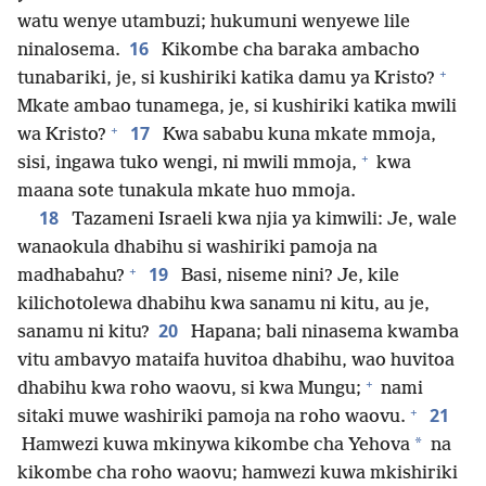
watu wenye utambuzi; hukumuni wenyewe lile
16
ninalosema.
Kikombe cha baraka ambacho
+
tunabariki, je, si kushiriki katika damu ya Kristo?
Mkate ambao tunamega, je, si kushiriki katika mwili
+
17
wa Kristo?
Kwa sababu kuna mkate mmoja,
+
sisi, ingawa tuko wengi, ni mwili mmoja,
kwa
maana sote tunakula mkate huo mmoja.
18
Tazameni Israeli kwa njia ya kimwili: Je, wale
wanaokula dhabihu si washiriki pamoja na
+
19
madhabahu?
Basi, niseme nini? Je, kile
kilichotolewa dhabihu kwa sanamu ni kitu, au je,
20
sanamu ni kitu?
Hapana; bali ninasema kwamba
vitu ambavyo mataifa huvitoa dhabihu, wao huvitoa
+
dhabihu kwa roho waovu, si kwa Mungu;
nami
+
21
sitaki muwe washiriki pamoja na roho waovu.
*
Hamwezi kuwa mkinywa kikombe cha Yehova
na
kikombe cha roho waovu; hamwezi kuwa mkishiriki