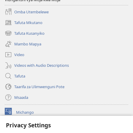
Omba Utembelewe
Tafuta Mkutano
(opens
new
Tafuta Kusanyiko
(opens
window)
new
Mambo Mapya
window)
Video
Videos with Audio Descriptions
Tafuta
Taarifa za Ulimwenguni Pote
Msaada
Michango
(opens
new
Privacy Settings
window)
Watchtower MAKTABA KWENYE MTANDAO™
(opens