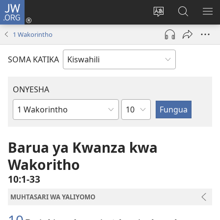
JW.ORG
Ingia
(opens
Badili
Tafuta
ON
new
lugha
Katika
ME
1 Wakorintho
window)
ya
JW.ORG
tovuti
SOMA KATIKA
ONYESHA
Sura
Kitabu
cha
Biblia
Barua ya Kwanza kwa
Wakoritho
10:1-33
MUHTASARI WA YALIYOMO