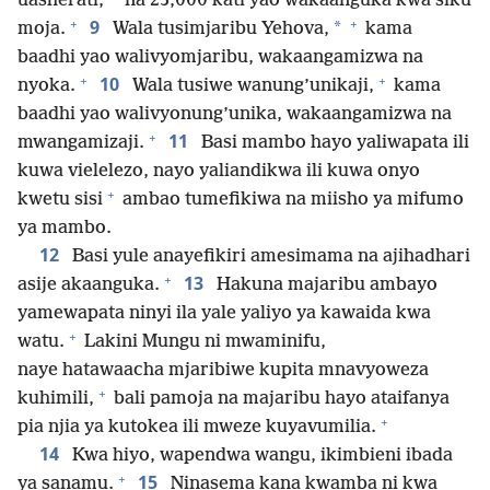
*
uasherati,
na 23,000 kati yao wakaanguka kwa siku
+
+
9
*
moja.
Wala tusimjaribu Yehova,
kama
baadhi yao walivyomjaribu, wakaangamizwa na
+
+
10
nyoka.
Wala tusiwe wanung’unikaji,
kama
baadhi yao walivyonung’unika, wakaangamizwa na
+
11
mwangamizaji.
Basi mambo hayo yaliwapata ili
kuwa vielelezo, nayo yaliandikwa ili kuwa onyo
+
kwetu sisi
ambao tumefikiwa na miisho ya mifumo
ya mambo.
12
Basi yule anayefikiri amesimama na ajihadhari
+
13
asije akaanguka.
Hakuna majaribu ambayo
yamewapata ninyi ila yale yaliyo ya kawaida kwa
+
watu.
Lakini Mungu ni mwaminifu,
naye hatawaacha mjaribiwe kupita mnavyoweza
+
kuhimili,
bali pamoja na majaribu hayo ataifanya
+
pia njia ya kutokea ili mweze kuyavumilia.
14
Kwa hiyo, wapendwa wangu, ikimbieni ibada
+
15
ya sanamu.
Ninasema kana kwamba ni kwa