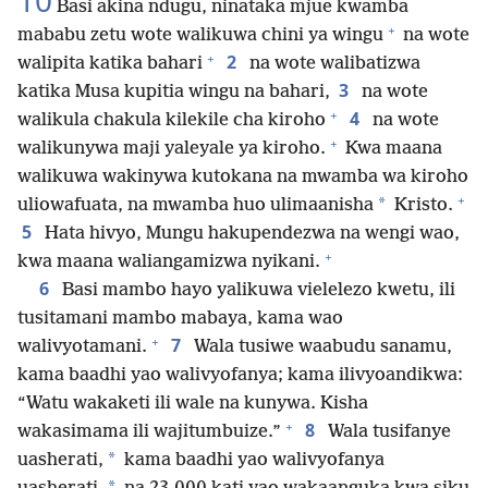
10
Basi akina ndugu, ninataka mjue kwamba
+
mababu zetu wote walikuwa chini ya wingu
na wote
+
2
walipita katika bahari
na wote walibatizwa
3
katika Musa kupitia wingu na bahari,
na wote
+
4
walikula chakula kilekile cha kiroho
na wote
+
walikunywa maji yaleyale ya kiroho.
Kwa maana
walikuwa wakinywa kutokana na mwamba wa kiroho
+
*
uliowafuata, na mwamba huo ulimaanisha
Kristo.
5
Hata hivyo, Mungu hakupendezwa na wengi wao,
+
kwa maana waliangamizwa nyikani.
6
Basi mambo hayo yalikuwa vielelezo kwetu, ili
tusitamani mambo mabaya, kama wao
+
7
walivyotamani.
Wala tusiwe waabudu sanamu,
kama baadhi yao walivyofanya; kama ilivyoandikwa:
“Watu wakaketi ili wale na kunywa. Kisha
+
8
wakasimama ili wajitumbuize.”
Wala tusifanye
*
uasherati,
kama baadhi yao walivyofanya