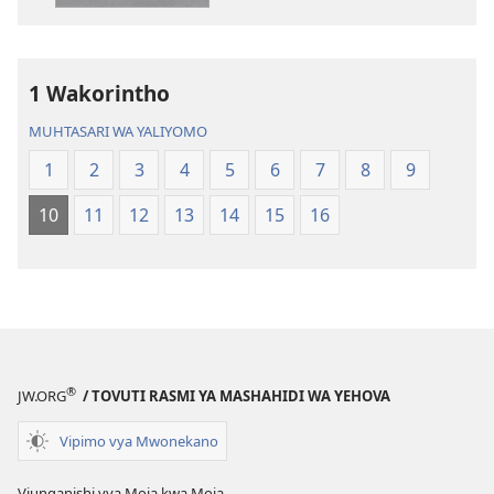
elektroni
audio
Biblia
Biblia
Takatifu
Takatifu
—
—
1 Wakorintho
Tafsiri
Tafsiri
MUHTASARI WA YALIYOMO
ya
ya
Ulimwengu
Ulimwengu
1
2
3
4
5
6
7
8
9
Mpya
Mpya
10
11
12
13
14
15
16
(Toleo
(Toleo
la
la
2017)
2017)
®
JW.ORG
/ TOVUTI RASMI YA MASHAHIDI WA YEHOVA
Vipimo vya Mwonekano
Viunganishi vya Moja kwa Moja