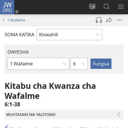
JW.ORG
Ingia
(opens
Badili
Tafuta
ON
new
lugha
Katika
ME
1 Wafalme
window)
ya
JW.ORG
tovuti
SOMA KATIKA
ONYESHA
Sura
Kitabu
cha
Biblia
Kitabu cha Kwanza cha
Wafalme
6:1-38
MUHTASARI WA YALIYOMO