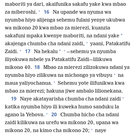
maboriti ya dari, akaifunika sakafu yake kwa mbao
+
16
za miberoshi.
Na upande wa nyuma wa
nyumba hiyo alijenga sehemu fulani yenye ukubwa
wa mikono 20 kwa mbao za mierezi, kuanzia
*
sakafuni mpaka kwenye maboriti, na ndani yake
+
akajenga chumba cha ndani zaidi,
yaani, Patakatifu
+
+
17
*
Zaidi.
Na hekalu
—sehemu ya nyumba
iliyokuwa mbele ya Patakatifu Zaidi—lilikuwa
18
mikono 40.
Mbao za mierezi zilizokuwa ndani ya
+
nyumba hiyo zilikuwa na michongo ya vibuyu
na
+
maua yaliyochanua.
Sehemu yote ilifunikwa kwa
mbao za mierezi; hakuna jiwe ambalo lilionekana.
+
19
Naye akatayarisha chumba cha ndani zaidi
katika nyumba hiyo ili kuweka humo sanduku la
+
20
agano la Yehova.
Chumba hicho cha ndani
zaidi kilikuwa na urefu wa mikono 20, upana wa
+
mikono 20, na kimo cha mikono 20;
naye