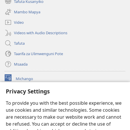
Tafuta Kusanyiko
(opens
window)
new
Mambo Mapya
window)
Video
Videos with Audio Descriptions
Tafuta
Taarifa za Ulimwenguni Pote
Msaada
Michango
(opens
new
Privacy Settings
window)
Watchtower MAKTABA KWENYE MTANDAO™
(opens
To provide you with the best possible experience, we
new
®
JW Hub
window)
use cookies and similar technologies. Some cookies
(opens
new
are necessary to make our website work and cannot
®
JW Library
window)
be refused. You can accept or decline the use of