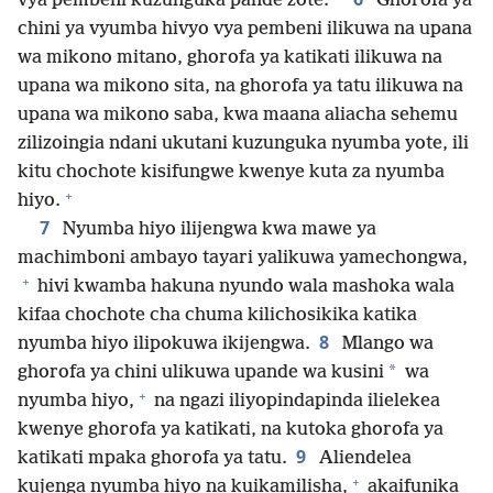
vya pembeni kuzunguka pande zote.
Ghorofa ya
chini ya vyumba hivyo vya pembeni ilikuwa na upana
wa mikono mitano, ghorofa ya katikati ilikuwa na
upana wa mikono sita, na ghorofa ya tatu ilikuwa na
upana wa mikono saba, kwa maana aliacha sehemu
zilizoingia ndani ukutani kuzunguka nyumba yote, ili
kitu chochote kisifungwe kwenye kuta za nyumba
+
hiyo.
7
Nyumba hiyo ilijengwa kwa mawe ya
machimboni ambayo tayari yalikuwa yamechongwa,
+
hivi kwamba hakuna nyundo wala mashoka wala
kifaa chochote cha chuma kilichosikika katika
8
nyumba hiyo ilipokuwa ikijengwa.
Mlango wa
*
ghorofa ya chini ulikuwa upande wa kusini
wa
+
nyumba hiyo,
na ngazi iliyopindapinda ilielekea
kwenye ghorofa ya katikati, na kutoka ghorofa ya
9
katikati mpaka ghorofa ya tatu.
Aliendelea
+
kujenga nyumba hiyo na kuikamilisha,
akaifunika