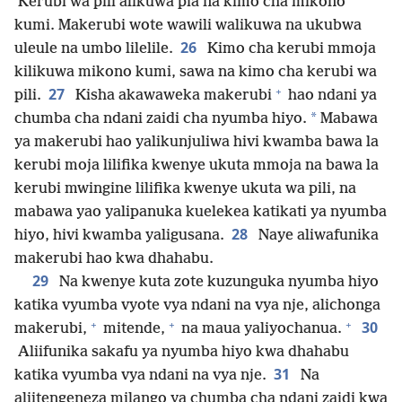
Kerubi wa pili alikuwa pia na kimo cha mikono
kumi. Makerubi wote wawili walikuwa na ukubwa
26
uleule na umbo lilelile.
Kimo cha kerubi mmoja
kilikuwa mikono kumi, sawa na kimo cha kerubi wa
+
27
pili.
Kisha akawaweka makerubi
hao ndani ya
*
chumba cha ndani zaidi cha nyumba hiyo.
Mabawa
ya makerubi hao yalikunjuliwa hivi kwamba bawa la
kerubi moja lilifika kwenye ukuta mmoja na bawa la
kerubi mwingine lilifika kwenye ukuta wa pili, na
mabawa yao yalipanuka kuelekea katikati ya nyumba
28
hiyo, hivi kwamba yaligusana.
Naye aliwafunika
makerubi hao kwa dhahabu.
29
Na kwenye kuta zote kuzunguka nyumba hiyo
katika vyumba vyote vya ndani na vya nje, alichonga
+
+
+
30
makerubi,
mitende,
na maua yaliyochanua.
Aliifunika sakafu ya nyumba hiyo kwa dhahabu
31
katika vyumba vya ndani na vya nje.
Na
aliitengeneza milango ya chumba cha ndani zaidi kwa