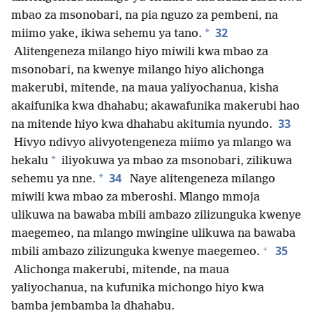
mbao za msonobari, na pia nguzo za pembeni, na
32
*
miimo yake, ikiwa sehemu ya tano.
Alitengeneza milango hiyo miwili kwa mbao za
msonobari, na kwenye milango hiyo alichonga
makerubi, mitende, na maua yaliyochanua, kisha
akaifunika kwa dhahabu; akawafunika makerubi hao
33
na mitende hiyo kwa dhahabu akitumia nyundo.
Hivyo ndivyo alivyotengeneza miimo ya mlango wa
*
hekalu
iliyokuwa ya mbao za msonobari, zilikuwa
34
*
sehemu ya nne.
Naye alitengeneza milango
miwili kwa mbao za mberoshi. Mlango mmoja
ulikuwa na bawaba mbili ambazo zilizunguka kwenye
maegemeo, na mlango mwingine ulikuwa na bawaba
+
35
mbili ambazo zilizunguka kwenye maegemeo.
Alichonga makerubi, mitende, na maua
yaliyochanua, na kufunika michongo hiyo kwa
bamba jembamba la dhahabu.