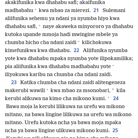
akakifunika kwa dhahabu safi; akaifunika
+
21
madhabahu
kwa mbao za mierezi.
Sulemani
aliifunika sehemu ya ndani ya nyumba hiyo kwa
+
dhahabu safi,
naye akaweka minyororo ya dhahabu
kutoka upande mmoja hadi mwingine mbele ya
+
chumba hicho cha ndani zaidi
kilichokuwa
22
kimefunikwa kwa dhahabu.
Aliifunika nyumba
yote kwa dhahabu mpaka nyumba yote ilipokamilika;
+
pia aliifunika kwa dhahabu madhabahu yote
iliyokuwa karibu na chumba cha ndani zaidi.
23
Katika chumba cha ndani zaidi alitengeneza
+
*
makerubi wawili
kwa mbao za msonobari,
kila
+
24
kerubi alikuwa na kimo cha mikono kumi.
Bawa moja la kerubi lilikuwa na urefu wa mikono
mitano, na bawa lingine lilikuwa na urefu wa mikono
mitano. Urefu kutoka ncha ya bawa moja mpaka
25
ncha ya bawa lingine ulikuwa mikono kumi.