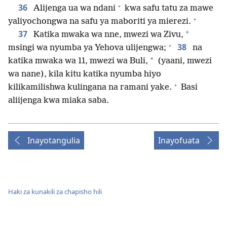
+
36
Alijenga ua wa ndani
kwa safu tatu za mawe
+
yaliyochongwa na safu ya maboriti ya mierezi.
37
*
Katika mwaka wa nne, mwezi wa Zivu,
+
38
msingi wa nyumba ya Yehova ulijengwa;
na
*
katika mwaka wa 11, mwezi wa Buli,
(yaani, mwezi
wa nane), kila kitu katika nyumba hiyo
+
kilikamilishwa kulingana na ramani yake.
Basi
aliijenga kwa miaka saba.
Inayotangulia
Inayofuata
Haki za kunakili za chapisho hili