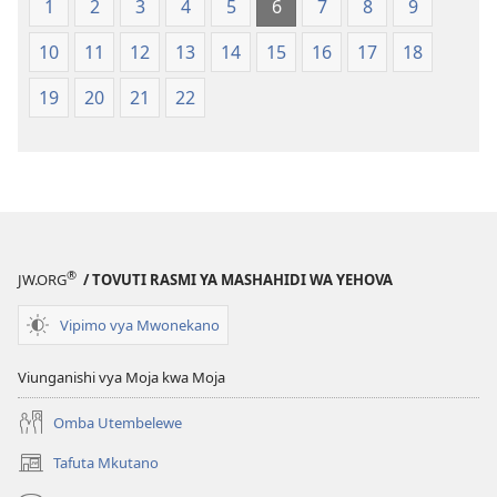
Ulimwengu
Ulimwengu
1
2
3
4
5
6
7
8
9
Mpya
Mpya
10
11
12
13
14
15
16
17
18
(Toleo
(Toleo
la
la
19
20
21
22
2017)
2017)
®
JW.ORG
/ TOVUTI RASMI YA MASHAHIDI WA YEHOVA
Vipimo vya Mwonekano
Viunganishi vya Moja kwa Moja
Omba Utembelewe
Tafuta Mkutano
(opens
new