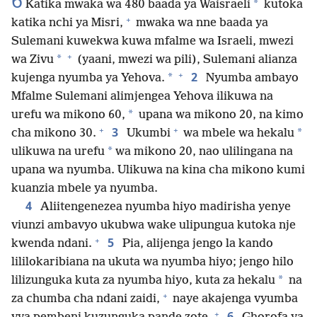
6
*
Katika mwaka wa 480 baada ya Waisraeli
kutoka
+
katika nchi ya Misri,
mwaka wa nne baada ya
Sulemani kuwekwa kuwa mfalme wa Israeli, mwezi
+
*
wa Zivu
(yaani, mwezi wa pili), Sulemani alianza
+
2
*
kujenga nyumba ya Yehova.
Nyumba ambayo
Mfalme Sulemani alimjengea Yehova ilikuwa na
*
urefu wa mikono 60,
upana wa mikono 20, na kimo
+
+
3
*
cha mikono 30.
Ukumbi
wa mbele wa hekalu
*
ulikuwa na urefu
wa mikono 20, nao ulilingana na
upana wa nyumba. Ulikuwa na kina cha mikono kumi
kuanzia mbele ya nyumba.
4
Aliitengenezea nyumba hiyo madirisha yenye
viunzi ambavyo ukubwa wake ulipungua kutoka nje
+
5
kwenda ndani.
Pia, alijenga jengo la kando
lililokaribiana na ukuta wa nyumba hiyo; jengo hilo
*
lilizunguka kuta za nyumba hiyo, kuta za hekalu
na
+
za chumba cha ndani zaidi,
naye akajenga vyumba
+
6