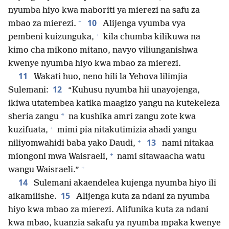
nyumba hiyo kwa maboriti ya mierezi na safu za
+
10
mbao za mierezi.
Alijenga vyumba vya
+
pembeni kuizunguka,
kila chumba kilikuwa na
kimo cha mikono mitano, navyo viliunganishwa
kwenye nyumba hiyo kwa mbao za mierezi.
11
Wakati huo, neno hili la Yehova lilimjia
12
Sulemani:
“Kuhusu nyumba hii unayojenga,
ikiwa utatembea katika maagizo yangu na kutekeleza
*
sheria zangu
na kushika amri zangu zote kwa
+
kuzifuata,
mimi pia nitakutimizia ahadi yangu
+
13
niliyomwahidi baba yako Daudi,
nami nitakaa
+
miongoni mwa Waisraeli,
nami sitawaacha watu
+
wangu Waisraeli.”
14
Sulemani akaendelea kujenga nyumba hiyo ili
15
aikamilishe.
Alijenga kuta za ndani za nyumba
hiyo kwa mbao za mierezi. Alifunika kuta za ndani
kwa mbao, kuanzia sakafu ya nyumba mpaka kwenye