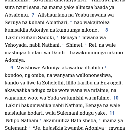
kumuuliza: “Kwa nini umefanya hivi?” Alikuwa pia na
sura nzuri sana, na mama yake alimzaa baada ya
7
Absalomu.
Alishauriana na Yoabu mwana wa
+
Seruya na kuhani Abiathari,
nao wakajitolea
+
8
kumsaidia Adoniya na kumuunga mkono.
+
+
Lakini kuhani Sadoki,
Benaya
mwana wa
+
+
Yehoyada, nabii Nathani,
Shimei,
Rei, na wale
+
mashujaa hodari wa Daudi
hawakumuunga mkono
Adoniya.
+
9
Mwishowe Adoniya akawatoa dhabihu
kondoo, ng’ombe, na wanyama waliononeshwa,
kando ya jiwe la Zohelethi, lililo karibu na En-rogeli,
akawaalika ndugu zake wote wana wa mfalme, na
10
wanaume wote wa Yuda watumishi wa mfalme.
Lakini hakumwalika nabii Nathani, Benaya na wale
11
mashujaa hodari, wala Sulemani ndugu yake.
+
+
Ndipo Nathani
akamuuliza Bath-sheba,
mama ya
+
+
Sulemani:
“Je, hujasikia kwamba Adoniya
mwana