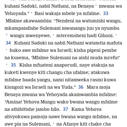
+
kuhani Sadoki, nabii Nathani, na Benaya
mwana wa
+
33
Yehoyada.”
Basi wakaja mbele ya mfalme.
Mfalme akawaambia: “Nendeni na watumishi wangu,
mkampandishe Sulemani mwanangu juu ya nyumbu
+
+
*
wangu mwenyewe,
mteremsheni hadi Gihoni.
34
Kuhani Sadoki na nabii Nathani watamtia mafuta
+
huko awe mfalme wa Israeli; kisha pigeni pembe
na kusema, ‘Mfalme Sulemani na aishi muda mrefu!’
+
35
Kisha mfuateni anaporudi, naye atakuja na
kuketi kwenye kiti changu cha ufalme; atakuwa
mfalme baada yangu, nami nitamweka rasmi kuwa
36
kiongozi wa Israeli na wa Yuda.”
Mara moja
Benaya mwana wa Yehoyada akamwambia mfalme:
“Amina! Yehova Mungu wako bwana wangu mfalme
37
na athibitishe jambo hilo.
Kama Yehova
alivyokuwa pamoja nawe bwana wangu mfalme, na
+
awe pia na Sulemani,
na Afanye kiti chake cha