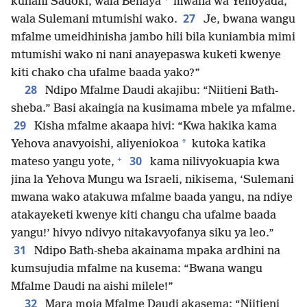
kuhani Sadoki, wala Benaya
mwana wa Yehoyada,
27
wala Sulemani mtumishi wako.
Je, bwana wangu
mfalme umeidhinisha jambo hili bila kuniambia mimi
mtumishi wako ni nani anayepaswa kuketi kwenye
kiti chako cha ufalme baada yako?”
28
Ndipo Mfalme Daudi akajibu: “Niitieni Bath-
sheba.” Basi akaingia na kusimama mbele ya mfalme.
29
Kisha mfalme akaapa hivi: “Kwa hakika kama
*
Yehova anavyoishi, aliyeniokoa
kutoka katika
+
30
mateso yangu yote,
kama nilivyokuapia kwa
jina la Yehova Mungu wa Israeli, nikisema, ‘Sulemani
mwana wako atakuwa mfalme baada yangu, na ndiye
atakayeketi kwenye kiti changu cha ufalme baada
yangu!’ hivyo ndivyo nitakavyofanya siku ya leo.”
31
Ndipo Bath-sheba akainama mpaka ardhini na
kumsujudia mfalme na kusema: “Bwana wangu
Mfalme Daudi na aishi milele!”
32
Mara moja Mfalme Daudi akasema: “Niitieni