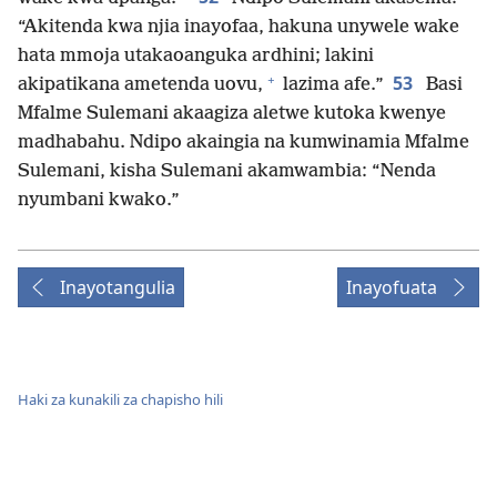
“Akitenda kwa njia inayofaa, hakuna unywele wake
hata mmoja utakaoanguka ardhini; lakini
+
53
akipatikana ametenda uovu,
lazima afe.”
Basi
Mfalme Sulemani akaagiza aletwe kutoka kwenye
madhabahu. Ndipo akaingia na kumwinamia Mfalme
Sulemani, kisha Sulemani akamwambia: “Nenda
nyumbani kwako.”
Inayotangulia
Inayofuata
Haki za kunakili za chapisho hili