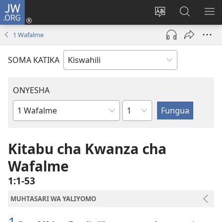
JW.ORG
Ingia
(opens
Badili
Tafuta
ON
new
lugha
Katika
ME
1 Wafalme
window)
ya
JW.ORG
tovuti
SOMA KATIKA
ONYESHA
Sura
Kitabu
cha
Biblia
Kitabu cha Kwanza cha
Wafalme
1:1-53
MUHTASARI WA YALIYOMO