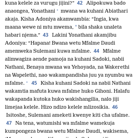
42
kuna kelele za vurugu jijini?”
Alipokuwa bado
+
anaongea, Yonathani
mwana wa kuhani Abiathari
akaja. Kisha Adoniya akamwambia: “Ingia, kwa
*
maana wewe ni mtu mwema,
bila shaka unaleta
43
habari njema.”
Lakini Yonathani akamjibu
Adoniya: “Hapana! Bwana wetu Mfalme Daudi
44
amemweka Sulemani kuwa mfalme.
Mfalme
alimwagiza aende pamoja na kuhani Sadoki, nabii
Nathani, Benaya mwana wa Yehoyada, na Wakerethi
na Wapelethi, nao wakampandisha juu ya nyumbu wa
+
45
mfalme.
Kisha kuhani Sadoki na nabii Nathani
wakamtia mafuta kuwa mfalme huko Gihoni. Halafu
wakapanda kutoka huko wakishangilia, nalo jiji
46
limejaa kelele. Hizo ndizo kelele mlizosikia.
Isitoshe, Sulemani ameketi kwenye kiti cha ufalme.
47
Na tena, watumishi wa mfalme wamekuja
kumpongeza bwana wetu Mfalme Daudi, wakisema,