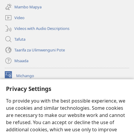
new
Mambo Mapya
window)
Video
Videos with Audio Descriptions
Tafuta
Taarifa za Ulimwenguni Pote
Msaada
Michango
(opens
new
Privacy Settings
window)
Watchtower MAKTABA KWENYE MTANDAO™
(opens
To provide you with the best possible experience, we
new
®
JW Hub
window)
use cookies and similar technologies. Some cookies
(opens
new
are necessary to make our website work and cannot
®
JW Library
window)
be refused. You can accept or decline the use of
additional cookies, which we use only to improve
Watchtower Library