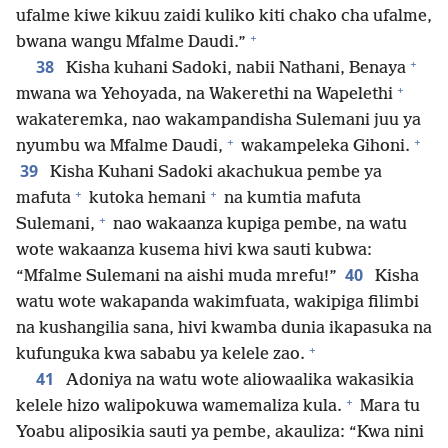
ufalme kiwe kikuu zaidi kuliko kiti chako cha ufalme,
+
bwana wangu Mfalme Daudi.”
+
38
Kisha kuhani Sadoki, nabii Nathani, Benaya
+
mwana wa Yehoyada, na Wakerethi na Wapelethi
wakateremka, nao wakampandisha Sulemani juu ya
+
+
nyumbu wa Mfalme Daudi,
wakampeleka Gihoni.
39
Kisha Kuhani Sadoki akachukua pembe ya
+
+
mafuta
kutoka hemani
na kumtia mafuta
+
Sulemani,
nao wakaanza kupiga pembe, na watu
wote wakaanza kusema hivi kwa sauti kubwa:
40
“Mfalme Sulemani na aishi muda mrefu!”
Kisha
watu wote wakapanda wakimfuata, wakipiga filimbi
na kushangilia sana, hivi kwamba dunia ikapasuka na
+
kufunguka kwa sababu ya kelele zao.
41
Adoniya na watu wote aliowaalika wakasikia
+
kelele hizo walipokuwa wamemaliza kula.
Mara tu
Yoabu aliposikia sauti ya pembe, akauliza: “Kwa nini