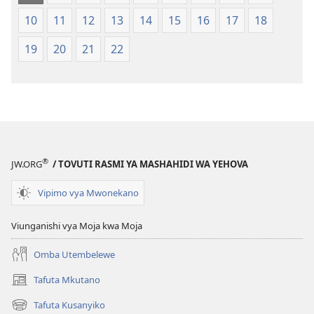
Mpya
Mpya
10
11
12
13
14
15
16
17
18
(Toleo
(Toleo
la
la
19
20
21
22
2017)
2017)
®
JW.ORG
/ TOVUTI RASMI YA MASHAHIDI WA YEHOVA
Vipimo vya Mwonekano
Viunganishi vya Moja kwa Moja
Omba Utembelewe
Tafuta Mkutano
(opens
new
Tafuta Kusanyiko
(opens
window)