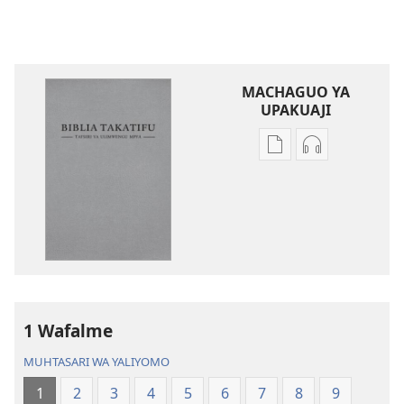
MACHAGUO YA
UPAKUAJI
Mbinu
Mbinu
za
za
kupakua
kupakua
machapisho
faili
ya
za
elektroni
audio
Biblia
Biblia
Takatifu
Takatifu
—
—
1 Wafalme
Tafsiri
Tafsiri
MUHTASARI WA YALIYOMO
ya
ya
Ulimwengu
Ulimwengu
1
2
3
4
5
6
7
8
9