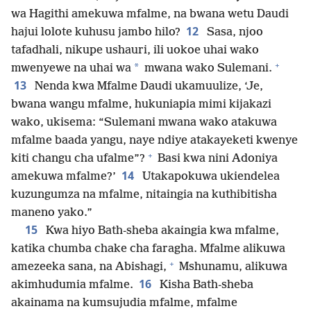
wa Hagithi amekuwa mfalme, na bwana wetu Daudi
12
hajui lolote kuhusu jambo hilo?
Sasa, njoo
tafadhali, nikupe ushauri, ili uokoe uhai wako
+
*
mwenyewe na uhai wa
mwana wako Sulemani.
13
Nenda kwa Mfalme Daudi ukamuulize, ‘Je,
bwana wangu mfalme, hukuniapia mimi kijakazi
wako, ukisema: “Sulemani mwana wako atakuwa
mfalme baada yangu, naye ndiye atakayeketi kwenye
+
kiti changu cha ufalme”?
Basi kwa nini Adoniya
14
amekuwa mfalme?’
Utakapokuwa ukiendelea
kuzungumza na mfalme, nitaingia na kuthibitisha
maneno yako.”
15
Kwa hiyo Bath-sheba akaingia kwa mfalme,
katika chumba chake cha faragha. Mfalme alikuwa
+
amezeeka sana, na Abishagi,
Mshunamu, alikuwa
16
akimhudumia mfalme.
Kisha Bath-sheba
akainama na kumsujudia mfalme, mfalme