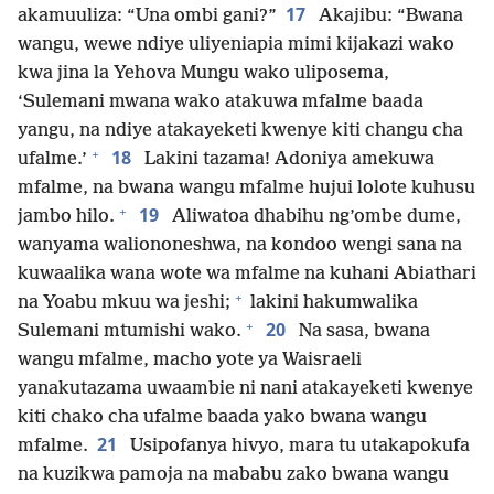
17
akamuuliza: “Una ombi gani?”
Akajibu: “Bwana
wangu, wewe ndiye uliyeniapia mimi kijakazi wako
kwa jina la Yehova Mungu wako uliposema,
‘Sulemani mwana wako atakuwa mfalme baada
yangu, na ndiye atakayeketi kwenye kiti changu cha
+
18
ufalme.’
Lakini tazama! Adoniya amekuwa
mfalme, na bwana wangu mfalme hujui lolote kuhusu
+
19
jambo hilo.
Aliwatoa dhabihu ng’ombe dume,
wanyama waliononeshwa, na kondoo wengi sana na
kuwaalika wana wote wa mfalme na kuhani Abiathari
+
na Yoabu mkuu wa jeshi;
lakini hakumwalika
+
20
Sulemani mtumishi wako.
Na sasa, bwana
wangu mfalme, macho yote ya Waisraeli
yanakutazama uwaambie ni nani atakayeketi kwenye
kiti chako cha ufalme baada yako bwana wangu
21
mfalme.
Usipofanya hivyo, mara tu utakapokufa
na kuzikwa pamoja na mababu zako bwana wangu