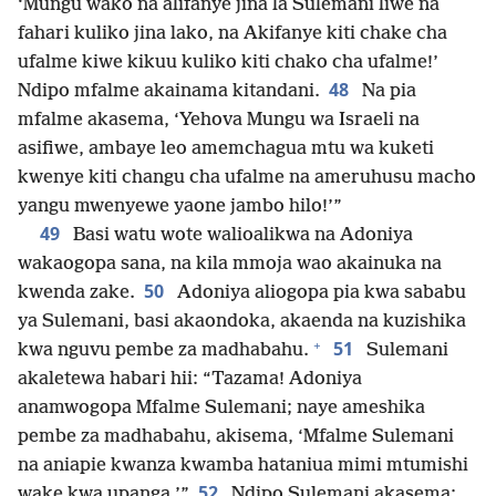
‘Mungu wako na alifanye jina la Sulemani liwe na
fahari kuliko jina lako, na Akifanye kiti chake cha
ufalme kiwe kikuu kuliko kiti chako cha ufalme!’
48
Ndipo mfalme akainama kitandani.
Na pia
mfalme akasema, ‘Yehova Mungu wa Israeli na
asifiwe, ambaye leo amemchagua mtu wa kuketi
kwenye kiti changu cha ufalme na ameruhusu macho
yangu mwenyewe yaone jambo hilo!’”
49
Basi watu wote walioalikwa na Adoniya
wakaogopa sana, na kila mmoja wao akainuka na
50
kwenda zake.
Adoniya aliogopa pia kwa sababu
ya Sulemani, basi akaondoka, akaenda na kuzishika
+
51
kwa nguvu pembe za madhabahu.
Sulemani
akaletewa habari hii: “Tazama! Adoniya
anamwogopa Mfalme Sulemani; naye ameshika
pembe za madhabahu, akisema, ‘Mfalme Sulemani
na aniapie kwanza kwamba hataniua mimi mtumishi
52
wake kwa upanga.’”
Ndipo Sulemani akasema: