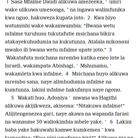
1
+
Sasa Mfalme Daudi alikuwa amezeeka,
umri
*
wake ulikuwa umesonga,
na ingawa walimfunika
2
kwa nguo, hakuweza kupata joto.
Kwa hiyo
watumishi wake wakamwambia: “Bwana wetu
mfalme turuhusu tukutafutie msichana bikira
atakayekuhudumia na kukutunza. Atalala mikononi
3
mwako ili bwana wetu mfalme upate joto.”
Wakatafuta msichana mrembo katika eneo lote la
+
+
Israeli, wakampata Abishagi,
Mshunamu,
4
wakamleta kwa mfalme.
Msichana huyo alikuwa
mrembo sana, naye alimhudumia mfalme na
kumtunza, lakini mfalme hakufanya naye ngono.
+
5
Wakati huo, Adoniya
mwana wa Hagithi
alikuwa akijikweza, akisema: “Nitakuwa mfalme!”
Alijitengenezea gari, naye akawa na wapanda farasi
+
6
na wanaume 50 waliokimbia mbele yake.
Lakini
*
baba yake hakuwahi kamwe kumkemea
kwa