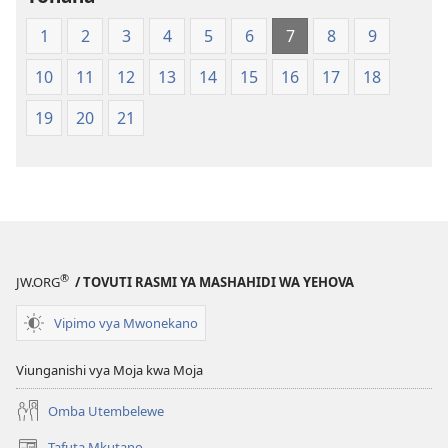
Tafsiri
1
2
3
4
5
6
7
8
9
ya
Ulimwengu
10
11
12
13
14
15
16
17
18
Mpya
(Chapa
19
20
21
ya
Jalada
Jepesi)
®
JW.ORG
/ TOVUTI RASMI YA MASHAHIDI WA YEHOVA
Vipimo vya Mwonekano
Viunganishi vya Moja kwa Moja
Omba Utembelewe
Tafuta Mkutano