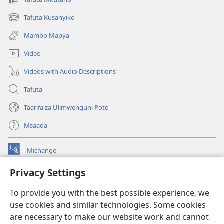
(opens
new
Tafuta Kusanyiko
(opens
window)
new
Mambo Mapya
window)
Video
Videos with Audio Descriptions
Tafuta
Taarifa za Ulimwenguni Pote
Msaada
Michango
(opens
new
Privacy Settings
window)
Watchtower MAKTABA KWENYE MTANDAO™
(opens
To provide you with the best possible experience, we
new
®
JW Hub
window)
use cookies and similar technologies. Some cookies
(opens
new
are necessary to make our website work and cannot
®
JW Library