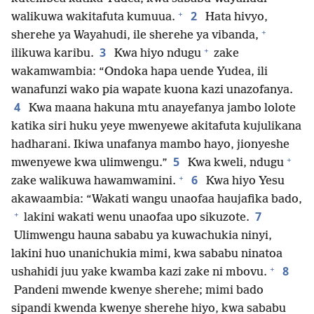
+
2
walikuwa wakitafuta kumuua.
Hata hivyo,
+
sherehe ya Wayahudi, ile sherehe ya vibanda,
+
3
ilikuwa karibu.
Kwa hiyo ndugu
zake
wakamwambia: “Ondoka hapa uende Yudea, ili
wanafunzi wako pia wapate kuona kazi unazofanya.
4
Kwa maana hakuna mtu anayefanya jambo lolote
katika siri huku yeye mwenyewe akitafuta kujulikana
hadharani. Ikiwa unafanya mambo hayo, jionyeshe
+
5
mwenyewe kwa ulimwengu.”
Kwa kweli, ndugu
+
6
zake walikuwa hawamwamini.
Kwa hiyo Yesu
akawaambia: “Wakati wangu unaofaa haujafika bado,
+
7
lakini wakati wenu unaofaa upo sikuzote.
Ulimwengu hauna sababu ya kuwachukia ninyi,
lakini huo unanichukia mimi, kwa sababu ninatoa
+
8
ushahidi juu yake kwamba kazi zake ni mbovu.
Pandeni mwende kwenye sherehe; mimi bado
sipandi kwenda kwenye sherehe hiyo, kwa sababu