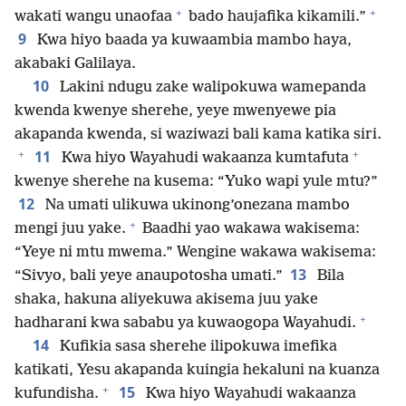
+
+
wakati wangu unaofaa
bado haujafika kikamili.”
9
Kwa hiyo baada ya kuwaambia mambo haya,
akabaki Galilaya.
10
Lakini ndugu zake walipokuwa wamepanda
kwenda kwenye sherehe, yeye mwenyewe pia
akapanda kwenda, si waziwazi bali kama katika siri.
+
+
11
Kwa hiyo Wayahudi wakaanza kumtafuta
kwenye sherehe na kusema: “Yuko wapi yule mtu?”
12
Na umati ulikuwa ukinong’onezana mambo
+
mengi juu yake.
Baadhi yao wakawa wakisema:
“Yeye ni mtu mwema.” Wengine wakawa wakisema:
13
“Sivyo, bali yeye anaupotosha umati.”
Bila
shaka, hakuna aliyekuwa akisema juu yake
+
hadharani kwa sababu ya kuwaogopa Wayahudi.
14
Kufikia sasa sherehe ilipokuwa imefika
katikati, Yesu akapanda kuingia hekaluni na kuanza
+
15
kufundisha.
Kwa hiyo Wayahudi wakaanza