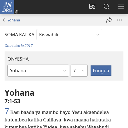
JW.ORG
Ingia
(opens
Badili
Tafuta
ON
new
lugha
Katika
ME
Yohana
window)
ya
JW.ORG
tovuti
SOMA KATIKA
Ona toleo la 2017
ONYESHA
Sura
Kitabu
cha
Biblia
Yohana
7:1-53
7
Basi baada ya mambo hayo Yesu akaendelea
kutembea katika Galilaya, kwa maana hakutaka
kutembea katika Yudea, kwa sababu Wayahudi