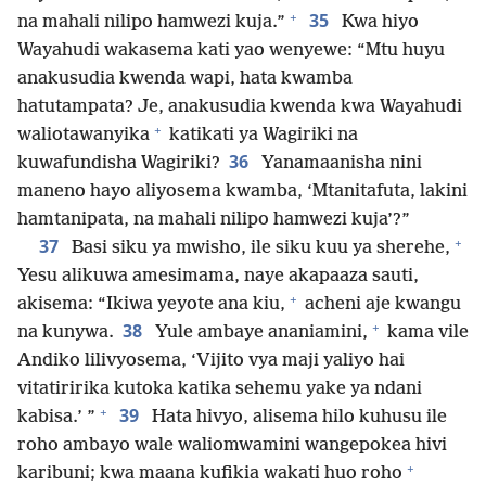
+
35
na mahali nilipo hamwezi kuja.”
Kwa hiyo
Wayahudi wakasema kati yao wenyewe: “Mtu huyu
anakusudia kwenda wapi, hata kwamba
hatutampata? Je, anakusudia kwenda kwa Wayahudi
+
waliotawanyika
katikati ya Wagiriki na
36
kuwafundisha Wagiriki?
Yanamaanisha nini
maneno hayo aliyosema kwamba, ‘Mtanitafuta, lakini
hamtanipata, na mahali nilipo hamwezi kuja’?”
+
37
Basi siku ya mwisho, ile siku kuu ya sherehe,
Yesu alikuwa amesimama, naye akapaaza sauti,
+
akisema: “Ikiwa yeyote ana kiu,
acheni aje kwangu
+
38
na kunywa.
Yule ambaye ananiamini,
kama vile
Andiko lilivyosema, ‘Vijito vya maji yaliyo hai
vitatiririka kutoka katika sehemu yake ya ndani
+
39
kabisa.’ ”
Hata hivyo, alisema hilo kuhusu ile
roho ambayo wale waliomwamini wangepokea hivi
+
karibuni; kwa maana kufikia wakati huo roho