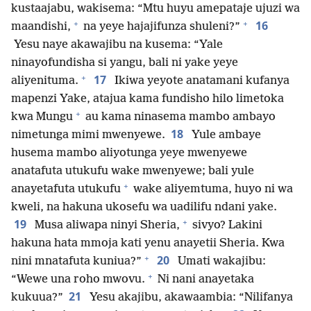
kustaajabu, wakisema: “Mtu huyu amepataje ujuzi wa
+
+
16
maandishi,
na yeye hajajifunza shuleni?”
Yesu naye akawajibu na kusema: “Yale
ninayofundisha si yangu, bali ni yake yeye
+
17
aliyenituma.
Ikiwa yeyote anatamani kufanya
mapenzi Yake, atajua kama fundisho hilo limetoka
+
kwa Mungu
au kama ninasema mambo ambayo
18
nimetunga mimi mwenyewe.
Yule ambaye
husema mambo aliyotunga yeye mwenyewe
anatafuta utukufu wake mwenyewe; bali yule
+
anayetafuta utukufu
wake aliyemtuma, huyo ni wa
kweli, na hakuna ukosefu wa uadilifu ndani yake.
+
19
Musa aliwapa ninyi Sheria,
sivyo? Lakini
hakuna hata mmoja kati yenu anayetii Sheria. Kwa
+
20
nini mnatafuta kuniua?”
Umati wakajibu:
+
“Wewe una roho mwovu.
Ni nani anayetaka
21
kukuua?”
Yesu akajibu, akawaambia: “Nilifanya