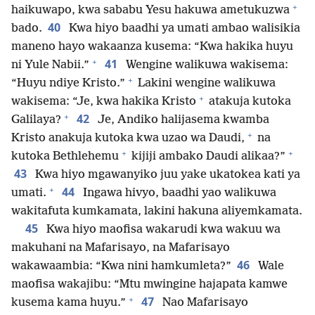
+
haikuwapo, kwa sababu Yesu hakuwa ametukuzwa
40
bado.
Kwa hiyo baadhi ya umati ambao walisikia
maneno hayo wakaanza kusema: “Kwa hakika huyu
+
41
ni Yule Nabii.”
Wengine walikuwa wakisema:
+
“Huyu ndiye Kristo.”
Lakini wengine walikuwa
+
wakisema: “Je, kwa hakika Kristo
atakuja kutoka
+
42
Galilaya?
Je, Andiko halijasema kwamba
+
Kristo anakuja kutoka kwa uzao wa Daudi,
na
+
+
kutoka Bethlehemu
kijiji ambako Daudi alikaa?”
43
Kwa hiyo mgawanyiko juu yake ukatokea kati ya
+
44
umati.
Ingawa hivyo, baadhi yao walikuwa
wakitafuta kumkamata, lakini hakuna aliyemkamata.
45
Kwa hiyo maofisa wakarudi kwa wakuu wa
makuhani na Mafarisayo, na Mafarisayo
46
wakawaambia: “Kwa nini hamkumleta?”
Wale
maofisa wakajibu: “Mtu mwingine hajapata kamwe
+
47
kusema kama huyu.”
Nao Mafarisayo