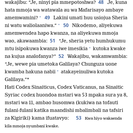
48
wakajibu: “Je, ninyi pia mmepotoshwa?
Je, kuna
hata mmoja wa watawala au wa Mafarisayo ambaye
+
49
amemwamini?
Lakini umati huu usiojua Sheria
+
50
ni watu waliolaaniwa.”
Nikodemo, aliyekuwa
amemwendea hapo kwanza, na aliyekuwa mmoja
51
wao, akawaambia:
“Je, sheria yetu humhukumu
+
mtu isipokuwa kwanza iwe imesikia
kutoka kwake
52
na kujua analofanya?”
Wakajibu, wakamwambia:
“Je, wewe pia umetoka Galilaya? Chunguza uone
+
kwamba hakuna nabii
atakayeinuliwa kutoka
Galilaya.”*
Hati Codex Sinaiticus, Codex Vaticanus, na Sinaitic
Syriac codex huondoa mstari wa 53 mpaka sura ya 8,
mstari wa 11, ambao husomwa (kukiwa na tofauti
fulani-fulani katika maandishi mbalimbali na tafsiri
53
za Kigiriki) kama ifuatavyo:
Kwa hiyo wakaenda
kila mmoja nyumbani kwake.