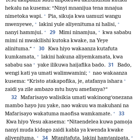
Yesu akapaaza sauti alipokuwa akifundisha katika
hekalu na kusema: “Ninyi mnanijua tena mnajua
+
nimetoka wapi.
Pia, sikuja kwa uamuzi wangu
+
+
mwenyewe,
lakini yule aliyenituma ni halisi,
+
+
29
nanyi hammjui.
Mimi ninamjua,
kwa sababu
mimi ni mwakilishi kutoka kwake, na Yeye
+
30
alinituma.”
Kwa hiyo wakaanza kutafuta
+
kumkamata,
lakini hakuna aliyemkamata, kwa
+
31
sababu saa
yake ilikuwa haijafika bado.
Bado,
+
wengi kati ya umati walimwamini;
nao wakaanza
+
kusema: “Kristo atakapofika, je, atafanya ishara
zaidi ya zile ambazo mtu huyu amefanya?”
32
Mafarisayo walisikia umati wakinong’onezana
mambo hayo juu yake, nao wakuu wa makuhani na
+
33
Mafarisayo wakatuma maofisa wamkamate.
Kwa hiyo Yesu akasema: “Nitaendelea kuwa pamoja
nanyi muda kidogo zaidi kabla ya kwenda kwake
+
+
34
aliyenituma.
Mtanitafuta, lakini hamtanipata,