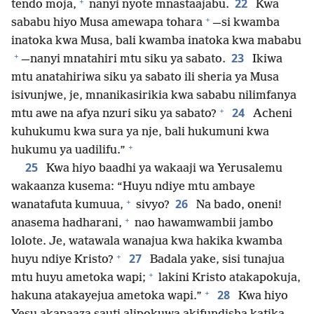
+
22
tendo moja,
nanyi nyote mnastaajabu.
Kwa
+
sababu hiyo Musa amewapa tohara
​—⁠si kwamba
inatoka kwa Musa, bali kwamba inatoka kwa mababu
+
23
⁠—​nanyi mnatahiri mtu siku ya sabato.
Ikiwa
mtu anatahiriwa siku ya sabato ili sheria ya Musa
isivunjwe, je, mnanikasirikia kwa sababu nilimfanya
+
24
mtu awe na afya nzuri siku ya sabato?
Acheni
kuhukumu kwa sura ya nje, bali hukumuni kwa
+
hukumu ya uadilifu.”
25
Kwa hiyo baadhi ya wakaaji wa Yerusalemu
wakaanza kusema: “Huyu ndiye mtu ambaye
+
26
wanatafuta kumuua,
sivyo?
Na bado, oneni!
+
anasema hadharani,
nao hawamwambii jambo
lolote. Je, watawala wanajua kwa hakika kwamba
+
27
huyu ndiye Kristo?
Badala yake, sisi tunajua
+
mtu huyu ametoka wapi;
lakini Kristo atakapokuja,
+
28
hakuna atakayejua ametoka wapi.”
Kwa hiyo