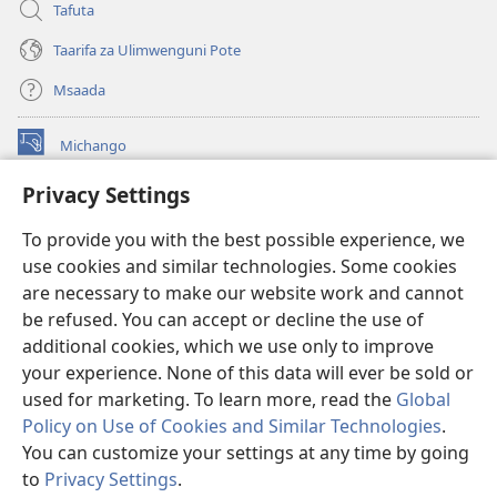
Tafuta
Taarifa za Ulimwenguni Pote
Msaada
Michango
(opens
new
Privacy Settings
window)
Watchtower MAKTABA KWENYE MTANDAO™
(opens
To provide you with the best possible experience, we
new
®
JW Hub
window)
use cookies and similar technologies. Some cookies
(opens
new
are necessary to make our website work and cannot
®
JW Library
window)
be refused. You can accept or decline the use of
additional cookies, which we use only to improve
Watchtower Library
your experience. None of this data will ever be sold or
used for marketing. To learn more, read the
Global
Policy on Use of Cookies and Similar Technologies
.
You can customize your settings at any time by going
Copyright
© 2026 Watch Tower Bible and Tract Society of Pennsylvania.
to
Privacy Settings
.
O
MASHARTI YA MATUMIZI
|
SERA YA FARAGHA
|
PRIVACY SETTINGS