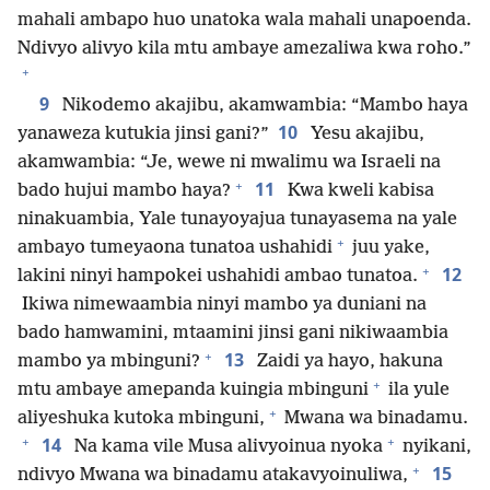
mahali ambapo huo unatoka wala mahali unapoenda.
Ndivyo alivyo kila mtu ambaye amezaliwa kwa roho.”
+
9
Nikodemo akajibu, akamwambia: “Mambo haya
10
yanaweza kutukia jinsi gani?”
Yesu akajibu,
akamwambia: “Je, wewe ni mwalimu wa Israeli na
+
11
bado hujui mambo haya?
Kwa kweli kabisa
ninakuambia, Yale tunayoyajua tunayasema na yale
+
ambayo tumeyaona tunatoa ushahidi
juu yake,
+
12
lakini ninyi hampokei ushahidi ambao tunatoa.
Ikiwa nimewaambia ninyi mambo ya duniani na
bado hamwamini, mtaamini jinsi gani nikiwaambia
+
13
mambo ya mbinguni?
Zaidi ya hayo, hakuna
+
mtu ambaye amepanda kuingia mbinguni
ila yule
+
aliyeshuka kutoka mbinguni,
Mwana wa binadamu.
+
+
14
Na kama vile Musa alivyoinua nyoka
nyikani,
+
15
ndivyo Mwana wa binadamu atakavyoinuliwa,