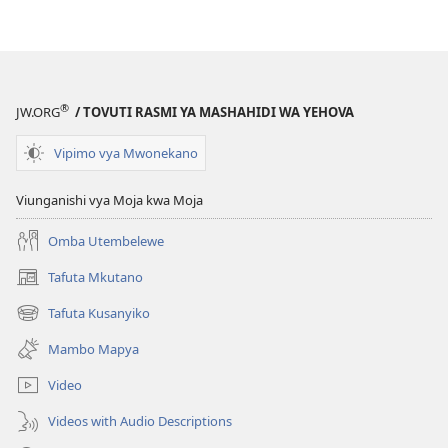
Jepesi)
®
JW.ORG
/ TOVUTI RASMI YA MASHAHIDI WA YEHOVA
Vipimo vya Mwonekano
Viunganishi vya Moja kwa Moja
Omba Utembelewe
Tafuta Mkutano
(opens
new
Tafuta Kusanyiko
(opens
window)
new
Mambo Mapya
window)
Video
Videos with Audio Descriptions