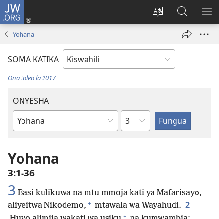
JW.ORG
Ingia
(opens
Badili
Tafuta
ON
new
lugha
Katika
ME
Yohana
window)
ya
JW.ORG
tovuti
SOMA KATIKA
Ona toleo la 2017
ONYESHA
Sura
Kitabu
cha
Biblia
Yohana
3:1-36
3
Basi kulikuwa na mtu mmoja kati ya Mafarisayo,
+
2
aliyeitwa Nikodemo,
mtawala wa Wayahudi.
+
Huyo alimjia wakati wa usiku
na kumwambia: