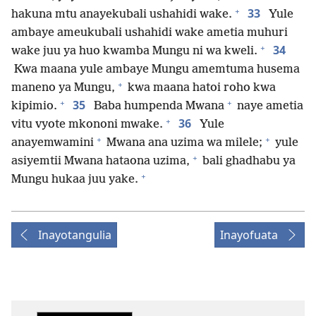
+
33
hakuna mtu anayekubali ushahidi wake.
Yule
ambaye ameukubali ushahidi wake ametia muhuri
+
34
wake juu ya huo kwamba Mungu ni wa kweli.
Kwa maana yule ambaye Mungu amemtuma husema
+
maneno ya Mungu,
kwa maana hatoi roho kwa
+
+
35
kipimio.
Baba humpenda Mwana
naye ametia
+
36
vitu vyote mkononi mwake.
Yule
+
+
anayemwamini
Mwana ana uzima wa milele;
yule
+
asiyemtii Mwana hataona uzima,
bali ghadhabu ya
+
Mungu hukaa juu yake.
Inayotangulia
Inayofuata