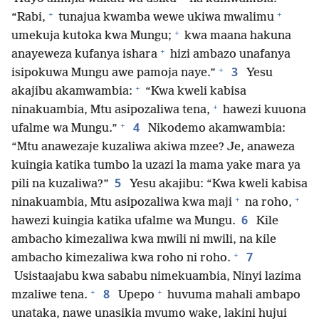
+
+
“Rabi,
tunajua kwamba wewe ukiwa mwalimu
+
umekuja kutoka kwa Mungu;
kwa maana hakuna
+
anayeweza kufanya ishara
hizi ambazo unafanya
+
3
isipokuwa Mungu awe pamoja naye.”
Yesu
+
akajibu akamwambia:
“Kwa kweli kabisa
+
ninakuambia, Mtu asipozaliwa tena,
hawezi kuuona
+
4
ufalme wa Mungu.”
Nikodemo akamwambia:
“Mtu anawezaje kuzaliwa akiwa mzee? Je, anaweza
kuingia katika tumbo la uzazi la mama yake mara ya
5
pili na kuzaliwa?”
Yesu akajibu: “Kwa kweli kabisa
+
+
ninakuambia, Mtu asipozaliwa kwa maji
na roho,
6
hawezi kuingia katika ufalme wa Mungu.
Kile
ambacho kimezaliwa kwa mwili ni mwili, na kile
+
7
ambacho kimezaliwa kwa roho ni roho.
Usistaajabu kwa sababu nimekuambia, Ninyi lazima
+
+
8
mzaliwe tena.
Upepo
huvuma mahali ambapo
unataka, nawe unasikia mvumo wake, lakini hujui