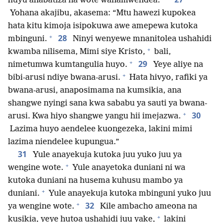
huyu anabatiza na wote wanamwendea.”
Yohana akajibu, akasema: “Mtu hawezi kupokea
hata kitu kimoja isipokuwa awe amepewa kutoka
+
28
mbinguni.
Ninyi wenyewe mnanitolea ushahidi
+
kwamba nilisema, Mimi siye Kristo,
bali,
+
29
nimetumwa kumtangulia huyo.
Yeye aliye na
+
bibi-arusi ndiye bwana-arusi.
Hata hivyo, rafiki ya
bwana-arusi, anaposimama na kumsikia, ana
shangwe nyingi sana kwa sababu ya sauti ya bwana-
+
30
arusi. Kwa hiyo shangwe yangu hii imejazwa.
Lazima huyo aendelee kuongezeka, lakini mimi
lazima niendelee kupungua.”
31
Yule anayekuja kutoka juu yuko juu ya
+
wengine wote.
Yule anayetoka duniani ni wa
kutoka duniani na husema kuhusu mambo ya
+
duniani.
Yule anayekuja kutoka mbinguni yuko juu
+
32
ya wengine wote.
Kile ambacho ameona na
+
kusikia, yeye hutoa ushahidi juu yake,
lakini