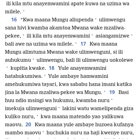
ili kila mtu anayemwamini apate kuwa na uzima wa
+
milele.
+
16
“Kwa maana Mungu aliupenda
ulimwengu
sana hivi kwamba akamtoa Mwana wake mzaliwa-
+
+
+
pekee,
ili kila mtu anayemwamini
asiangamizwe
+
17
bali awe na uzima wa milele.
Kwa maana
Mungu alimtuma Mwana wake ulimwenguni, si ili
+
auhukumu
ulimwengu, bali ili ulimwengu uokolewe
+
18
kupitia kwake.
Yule anayemwamini
+
hatahukumiwa.
Yule ambaye hamwamini
amehukumiwa tayari, kwa sababu hana imani katika
+
19
jina la Mwana mzaliwa-pekee wa Mungu.
Basi
+
huu ndio msingi wa hukumu, kwamba nuru
+
imekuja ulimwenguni
lakini watu wamelipenda giza
+
kuliko nuru,
kwa maana matendo yao yalikuwa
20
maovu.
Kwa maana yule ambaye huzoea kufanya
+
mambo maovu
huchukia nuru na haji kwenye nuru,