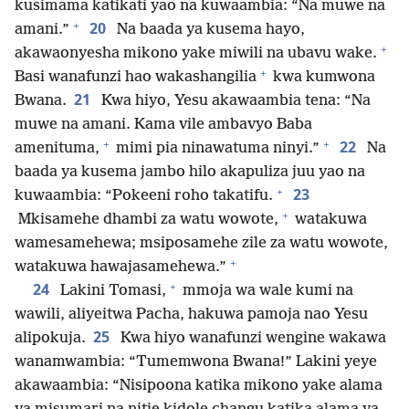
kusimama katikati yao na kuwaambia: “Na muwe na
+
20
amani.”
Na baada ya kusema hayo,
+
akawaonyesha mikono yake miwili na ubavu wake.
+
Basi wanafunzi hao wakashangilia
kwa kumwona
21
Bwana.
Kwa hiyo, Yesu akawaambia tena: “Na
muwe na amani. Kama vile ambavyo Baba
+
+
22
amenituma,
mimi pia ninawatuma ninyi.”
Na
baada ya kusema jambo hilo akapuliza juu yao na
+
23
kuwaambia: “Pokeeni roho takatifu.
+
Mkisamehe dhambi za watu wowote,
watakuwa
wamesamehewa; msiposamehe zile za watu wowote,
+
watakuwa hawajasamehewa.”
+
24
Lakini Tomasi,
mmoja wa wale kumi na
wawili, aliyeitwa Pacha, hakuwa pamoja nao Yesu
25
alipokuja.
Kwa hiyo wanafunzi wengine wakawa
wanamwambia: “Tumemwona Bwana!” Lakini yeye
akawaambia: “Nisipoona katika mikono yake alama