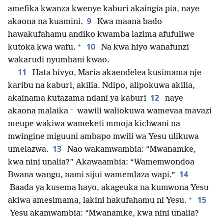
amefika kwanza kwenye kaburi akaingia pia, naye
9
akaona na kuamini.
Kwa maana bado
hawakufahamu andiko kwamba lazima afufuliwe
+
10
kutoka kwa wafu.
Na kwa hiyo wanafunzi
wakarudi nyumbani kwao.
11
Hata hivyo, Maria akaendelea kusimama nje
karibu na kaburi, akilia. Ndipo, alipokuwa akilia,
12
akainama kutazama ndani ya kaburi
naye
+
akaona malaika
wawili waliokuwa wamevaa mavazi
meupe wakiwa wameketi mmoja kichwani na
mwingine miguuni ambapo mwili wa Yesu ulikuwa
13
umelazwa.
Nao wakamwambia: “Mwanamke,
kwa nini unalia?” Akawaambia: “Wamemwondoa
14
Bwana wangu, nami sijui wamemlaza wapi.”
Baada ya kusema hayo, akageuka na kumwona Yesu
+
15
akiwa amesimama, lakini hakufahamu ni Yesu.
Yesu akamwambia: “Mwanamke, kwa nini unalia?