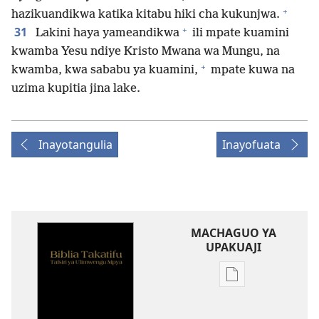
+
hazikuandikwa katika kitabu hiki cha kukunjwa.
+
31
Lakini haya yameandikwa
ili mpate kuamini
kwamba Yesu ndiye Kristo Mwana wa Mungu, na
+
kwamba, kwa sababu ya kuamini,
mpate kuwa na
uzima kupitia jina lake.
Inayotangulia
Inayofuata
MACHAGUO YA
UPAKUAJI
Mbinu
za
kupakua