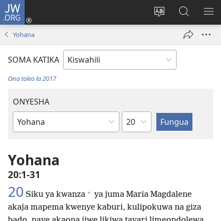
JW.ORG
Ingia
(opens
Badili
Tafuta
ON
new
lugha
Katika
ME
Yohana
window)
ya
JW.ORG
tovuti
SOMA KATIKA
Ona toleo la 2017
ONYESHA
Sura
Kitabu
cha
Biblia
Yohana
20:1-31
20
+
Siku ya kwanza
ya juma Maria Magdalene
akaja mapema kwenye kaburi, kulipokuwa na giza
bado, naye akaona jiwe likiwa tayari limeondolewa