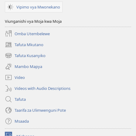
Vipimo vya Mwonekano
Viunganishi vya Moja kwa Moja
Omba Utembelewe
Tafuta Mkutano
(opens
new
Tafuta Kusanyiko
(opens
window)
new
Mambo Mapya
window)
Video
Videos with Audio Descriptions
Tafuta
Taarifa za Ulimwenguni Pote
Msaada