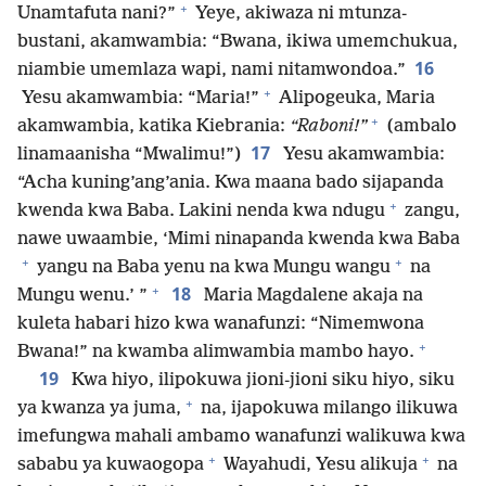
+
Unamtafuta nani?”
Yeye, akiwaza ni mtunza-
bustani, akamwambia: “Bwana, ikiwa umemchukua,
16
niambie umemlaza wapi, nami nitamwondoa.”
+
Yesu akamwambia: “Maria!”
Alipogeuka, Maria
+
akamwambia, katika Kiebrania:
“Raboni!”
(ambalo
17
linamaanisha “Mwalimu!”)
Yesu akamwambia:
“Acha kuning’ang’ania. Kwa maana bado sijapanda
+
kwenda kwa Baba. Lakini nenda kwa ndugu
zangu,
nawe uwaambie, ‘Mimi ninapanda kwenda kwa Baba
+
+
yangu na Baba yenu na kwa Mungu wangu
na
+
18
Mungu wenu.’ ”
Maria Magdalene akaja na
kuleta habari hizo kwa wanafunzi: “Nimemwona
+
Bwana!” na kwamba alimwambia mambo hayo.
19
Kwa hiyo, ilipokuwa jioni-jioni siku hiyo, siku
+
ya kwanza ya juma,
na, ijapokuwa milango ilikuwa
imefungwa mahali ambamo wanafunzi walikuwa kwa
+
+
sababu ya kuwaogopa
Wayahudi, Yesu alikuja
na