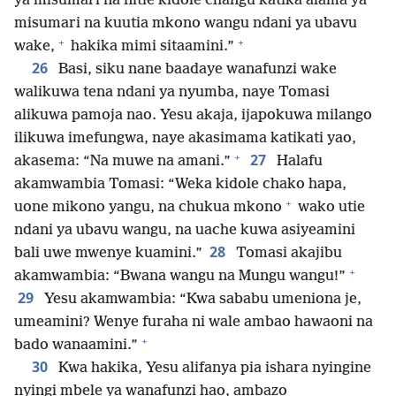
ya misumari na nitie kidole changu katika alama ya
misumari na kuutia mkono wangu ndani ya ubavu
+
+
wake,
hakika mimi sitaamini.”
26
Basi, siku nane baadaye wanafunzi wake
walikuwa tena ndani ya nyumba, naye Tomasi
alikuwa pamoja nao. Yesu akaja, ijapokuwa milango
ilikuwa imefungwa, naye akasimama katikati yao,
+
27
akasema: “Na muwe na amani.”
Halafu
akamwambia Tomasi: “Weka kidole chako hapa,
+
uone mikono yangu, na chukua mkono
wako utie
ndani ya ubavu wangu, na uache kuwa asiyeamini
28
bali uwe mwenye kuamini.”
Tomasi akajibu
+
akamwambia: “Bwana wangu na Mungu wangu!”
29
Yesu akamwambia: “Kwa sababu umeniona je,
umeamini? Wenye furaha ni wale ambao hawaoni na
+
bado wanaamini.”
30
Kwa hakika, Yesu alifanya pia ishara nyingine
nyingi mbele ya wanafunzi hao, ambazo