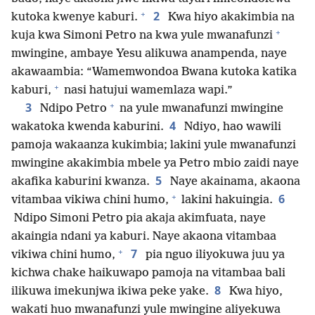
+
2
kutoka kwenye kaburi.
Kwa hiyo akakimbia na
+
kuja kwa Simoni Petro na kwa yule mwanafunzi
mwingine, ambaye Yesu alikuwa anampenda, naye
akawaambia: “Wamemwondoa Bwana kutoka katika
+
kaburi,
nasi hatujui wamemlaza wapi.”
+
3
Ndipo Petro
na yule mwanafunzi mwingine
4
wakatoka kwenda kaburini.
Ndiyo, hao wawili
pamoja wakaanza kukimbia; lakini yule mwanafunzi
mwingine akakimbia mbele ya Petro mbio zaidi naye
5
akafika kaburini kwanza.
Naye akainama, akaona
+
6
vitambaa vikiwa chini humo,
lakini hakuingia.
Ndipo Simoni Petro pia akaja akimfuata, naye
akaingia ndani ya kaburi. Naye akaona vitambaa
+
7
vikiwa chini humo,
pia nguo iliyokuwa juu ya
kichwa chake haikuwapo pamoja na vitambaa bali
8
ilikuwa imekunjwa ikiwa peke yake.
Kwa hiyo,
wakati huo mwanafunzi yule mwingine aliyekuwa