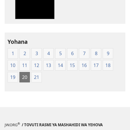
machapisho
ya
elektroni
Biblia
Takatifu
—
Yohana
Tafsiri
1
2
3
4
5
6
7
8
9
ya
Ulimwengu
10
11
12
13
14
15
16
17
18
Mpya
(Chapa
19
20
21
ya
Jalada
Jepesi)
®
JW.ORG
/ TOVUTI RASMI YA MASHAHIDI WA YEHOVA