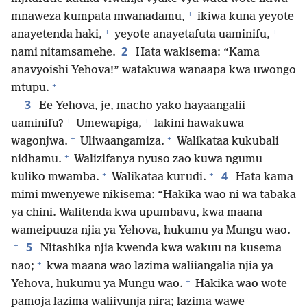
+
mnaweza kumpata mwanadamu,
ikiwa kuna yeyote
+
+
anayetenda haki,
yeyote anayetafuta uaminifu,
2
nami nitamsamehe.
Hata wakisema: “Kama
anavyoishi Yehova!” watakuwa wanaapa kwa uwongo
+
mtupu.
3
Ee Yehova, je, macho yako hayaangalii
+
+
uaminifu?
Umewapiga,
lakini hawakuwa
+
+
wagonjwa.
Uliwaangamiza.
Walikataa kukubali
+
nidhamu.
Walizifanya nyuso zao kuwa ngumu
+
+
4
kuliko mwamba.
Walikataa kurudi.
Hata kama
mimi mwenyewe nikisema: “Hakika wao ni wa tabaka
ya chini. Walitenda kwa upumbavu, kwa maana
wameipuuza njia ya Yehova, hukumu ya Mungu wao.
+
5
Nitashika njia kwenda kwa wakuu na kusema
+
nao;
kwa maana wao lazima waliiangalia njia ya
+
Yehova, hukumu ya Mungu wao.
Hakika wao wote
pamoja lazima waliivunja nira; lazima wawe