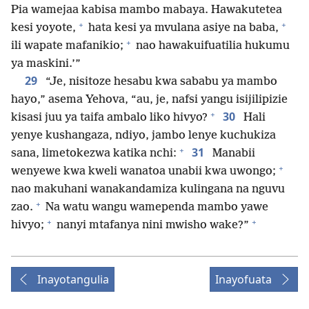
Pia wamejaa kabisa mambo mabaya. Hawakutetea
+
+
kesi yoyote,
hata kesi ya mvulana asiye na baba,
+
ili wapate mafanikio;
nao hawakuifuatilia hukumu
ya maskini.’”
29
“Je, nisitoze hesabu kwa sababu ya mambo
hayo,” asema Yehova, “au, je, nafsi yangu isijilipizie
+
30
kisasi juu ya taifa ambalo liko hivyo?
Hali
yenye kushangaza, ndiyo, jambo lenye kuchukiza
+
31
sana, limetokezwa katika nchi:
Manabii
+
wenyewe kwa kweli wanatoa unabii kwa uwongo;
nao makuhani wanakandamiza kulingana na nguvu
+
zao.
Na watu wangu wamependa mambo yawe
+
+
hivyo;
nanyi mtafanya nini mwisho wake?”
Inayotangulia
Inayofuata