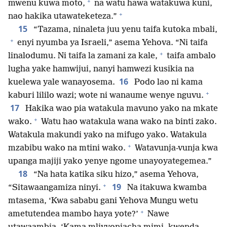
+
mwenu kuwa moto,
na watu hawa watakuwa kuni,
+
nao hakika utawateketeza.”
15
“Tazama, ninaleta juu yenu taifa kutoka mbali,
+
enyi nyumba ya Israeli,” asema Yehova. “Ni taifa
+
linalodumu. Ni taifa la zamani za kale,
taifa ambalo
lugha yake hamwijui, nanyi hamwezi kusikia na
16
kuelewa yale wanayosema.
Podo lao ni kama
+
kaburi lililo wazi; wote ni wanaume wenye nguvu.
17
Hakika wao pia watakula mavuno yako na mkate
+
wako.
Watu hao watakula wana wako na binti zako.
Watakula makundi yako na mifugo yako. Watakula
+
mzabibu wako na mtini wako.
Watavunja-vunja kwa
upanga majiji yako yenye ngome unayoyategemea.”
18
“Na hata katika siku hizo,” asema Yehova,
+
19
“Sitawaangamiza ninyi.
Na itakuwa kwamba
mtasema, ‘Kwa sababu gani Yehova Mungu wetu
+
ametutendea mambo haya yote?’
Nawe