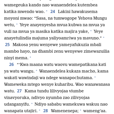
wamegeuka kando nao wanaendelea kutembea
+
24
katika mwendo wao.
Lakini hawakusema
moyoni mwao: “Sasa, na tumwogope Yehova Mungu
+
wetu,
Yeye anayenyesha mvua kubwa na mvua ya
+
vuli na mvua ya masika katika majira yake,
Yeye
+
anayetulindia majuma yaliyoamriwa ya mavuno.”
25
Makosa yenu wenyewe yameyafukuzia mbali
mambo hayo, na dhambi zenu wenyewe zimewazuilia
+
ninyi mema.
26
“‘Kwa maana watu waovu wamepatikana kati
+
ya watu wangu.
Wanaendelea kukaza macho, kama
+
wakati wawindaji wa ndege wanapochutama.
Wameweka mtego wenye kuharibu. Wao wanawanasa
27
watu.
Kama tundu lilivyojaa viumbe
vinavyoruka, ndivyo nyumba zao zilivyojaa
+
udanganyifu.
Ndiyo sababu wamekuwa wakuu nao
+
+
28
wanapata utajiri.
Wamenenepa;
wameng’aa.