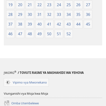
(Chapa
19
20
21
22
23
24
25
26
27
ya
28
29
30
31
32
33
34
35
36
Jalada
Jepesi)
37
38
39
40
41
42
43
44
45
46
47
48
49
50
51
52
®
JW.ORG
/ TOVUTI RASMI YA MASHAHIDI WA YEHOVA
Vipimo vya Mwonekano
Viunganishi vya Moja kwa Moja
Omba Utembelewe