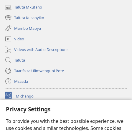
Tafuta Mkutano
(opens
new
Tafuta Kusanyiko
(opens
window)
new
Mambo Mapya
window)
Video
Videos with Audio Descriptions
Tafuta
Taarifa za Ulimwenguni Pote
Msaada
Michango
(opens
new
Privacy Settings
window)
Watchtower MAKTABA KWENYE MTANDAO™
(opens
To provide you with the best possible experience, we
new
®
JW Hub
window)
use cookies and similar technologies. Some cookies
(opens