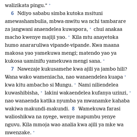
+
walizikata pingu.”
6
Ndiyo sababu simba kutoka msituni
amewashambulia, mbwa-mwitu wa nchi tambarare
+
za jangwani anaendelea kuwapora,
chui anakaa
+
macho kwenye majiji yao.
Kila mtu anayetoka
humo anararuliwa vipande-vipande. Kwa maana
makosa yao yamekuwa mengi; matendo yao ya
+
kukosa uaminifu yamekuwa mengi sana.
7
Nawezaje kukusamehe kwa ajili ya jambo hili?
+
Wana wako wameniacha, nao wanaendelea kuapa
+
kwa kitu ambacho si Mungu.
Nami niliendelea
+
+
kuwashibisha,
lakini wakaendelea kufanya uzinzi,
nao wanaenda katika nyumba ya mwanamke kahaba
8
wakiwa makundi-makundi.
Wamekuwa farasi
walioshikwa na nyege, wenye mapumbu yenye
nguvu. Kila mmoja wao analia kwa ajili ya mke wa
+
mwenzake.