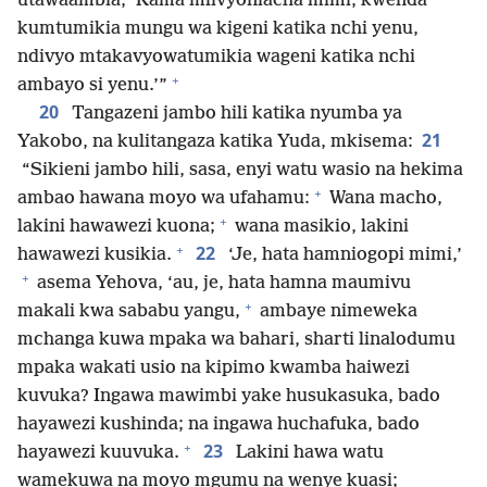
utawaambia, ‘Kama mlivyoniacha mimi, kwenda
kumtumikia mungu wa kigeni katika nchi yenu,
ndivyo mtakavyowatumikia wageni katika nchi
+
ambayo si yenu.’”
20
Tangazeni jambo hili katika nyumba ya
21
Yakobo, na kulitangaza katika Yuda, mkisema:
“Sikieni jambo hili, sasa, enyi watu wasio na hekima
+
ambao hawana moyo wa ufahamu:
Wana macho,
+
lakini hawawezi kuona;
wana masikio, lakini
+
22
hawawezi kusikia.
‘Je, hata hamniogopi mimi,’
+
asema Yehova, ‘au, je, hata hamna maumivu
+
makali kwa sababu yangu,
ambaye nimeweka
mchanga kuwa mpaka wa bahari, sharti linalodumu
mpaka wakati usio na kipimo kwamba haiwezi
kuvuka? Ingawa mawimbi yake husukasuka, bado
hayawezi kushinda; na ingawa huchafuka, bado
+
23
hayawezi kuuvuka.
Lakini hawa watu
wamekuwa na moyo mgumu na wenye kuasi;