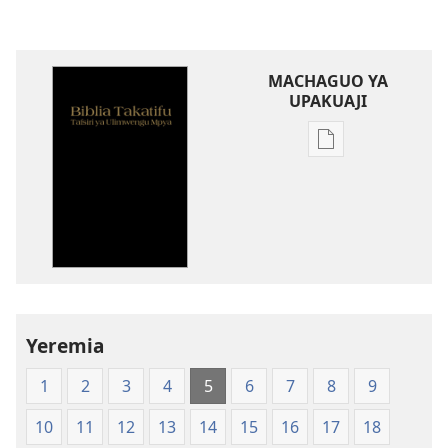
MACHAGUO YA
UPAKUAJI
Mbinu
za
kupakua
machapisho
ya
elektroni
Biblia
Takatifu
—
Yeremia
Tafsiri
1
2
3
4
5
6
7
8
9
ya
Ulimwengu
10
11
12
13
14
15
16
17
18
Mpya