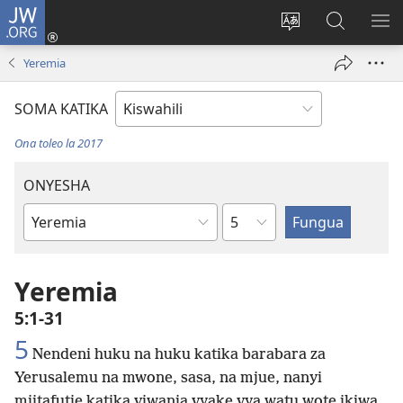
JW.ORG
Ingia
(opens
Badili
Tafuta
ON
new
lugha
Katika
ME
Yeremia
window)
ya
JW.ORG
tovuti
SOMA KATIKA
Ona toleo la 2017
ONYESHA
Sura
Kitabu
cha
Biblia
Yeremia
5:1-31
5
Nendeni huku na huku katika barabara za
Yerusalemu na mwone, sasa, na mjue, nanyi
mjitafutie katika viwanja vyake vya watu wote ikiwa