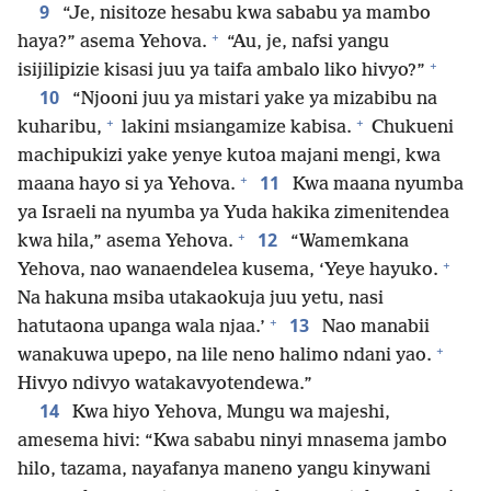
9
“Je, nisitoze hesabu kwa sababu ya mambo
+
haya?” asema Yehova.
“Au, je, nafsi yangu
+
isijilipizie kisasi juu ya taifa ambalo liko hivyo?”
10
“Njooni juu ya mistari yake ya mizabibu na
+
+
kuharibu,
lakini msiangamize kabisa.
Chukueni
machipukizi yake yenye kutoa majani mengi, kwa
+
11
maana hayo si ya Yehova.
Kwa maana nyumba
ya Israeli na nyumba ya Yuda hakika zimenitendea
+
12
kwa hila,” asema Yehova.
“Wamemkana
+
Yehova, nao wanaendelea kusema, ‘Yeye hayuko.
Na hakuna msiba utakaokuja juu yetu, nasi
+
13
hatutaona upanga wala njaa.’
Nao manabii
+
wanakuwa upepo, na lile neno halimo ndani yao.
Hivyo ndivyo watakavyotendewa.”
14
Kwa hiyo Yehova, Mungu wa majeshi,
amesema hivi: “Kwa sababu ninyi mnasema jambo
hilo, tazama, nayafanya maneno yangu kinywani