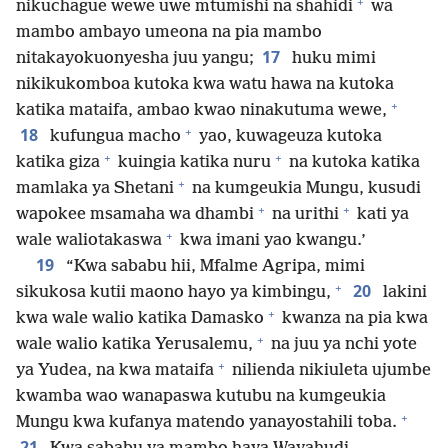
+
nikuchague wewe uwe mtumishi na shahidi
wa
mambo ambayo umeona na pia mambo
17
nitakayokuonyesha juu yangu;
huku mimi
nikikukomboa kutoka kwa watu hawa na kutoka
+
katika mataifa, ambao kwao ninakutuma wewe,
+
18
kufungua macho
yao, kuwageuza kutoka
+
+
katika giza
kuingia katika nuru
na kutoka katika
+
mamlaka ya Shetani
na kumgeukia Mungu, kusudi
+
+
wapokee msamaha wa dhambi
na urithi
kati ya
+
wale waliotakaswa
kwa imani yao kwangu.’
19
“Kwa sababu hii, Mfalme Agripa, mimi
+
20
sikukosa kutii maono hayo ya kimbingu,
lakini
+
kwa wale walio katika Damasko
kwanza na pia kwa
+
wale walio katika Yerusalemu,
na juu ya nchi yote
+
ya Yudea, na kwa mataifa
nilienda nikiuleta ujumbe
kwamba wao wanapaswa kutubu na kumgeukia
+
Mungu kwa kufanya matendo yanayostahili toba.
21