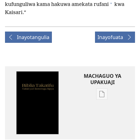
+
kufunguliwa kama hakuwa amekata rufani
kwa
Kaisari.”
Inayotangulia
Inayofuata
MACHAGUO YA
UPAKUAJI
Mbinu
za
kupakua
machapisho
ya
elektroni