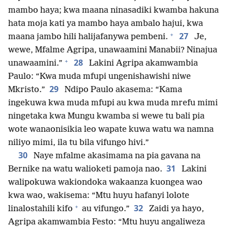
mambo haya; kwa maana ninasadiki kwamba hakuna
hata moja kati ya mambo haya ambalo hajui, kwa
+
27
maana jambo hili halijafanywa pembeni.
Je,
wewe, Mfalme Agripa, unawaamini Manabii? Ninajua
+
28
unawaamini.”
Lakini Agripa akamwambia
Paulo: “Kwa muda mfupi ungenishawishi niwe
29
Mkristo.”
Ndipo Paulo akasema: “Kama
ingekuwa kwa muda mfupi au kwa muda mrefu mimi
ningetaka kwa Mungu kwamba si wewe tu bali pia
wote wanaonisikia leo wapate kuwa watu wa namna
niliyo mimi, ila tu bila vifungo hivi.”
30
Naye mfalme akasimama na pia gavana na
31
Bernike na watu walioketi pamoja nao.
Lakini
walipokuwa wakiondoka wakaanza kuongea wao
kwa wao, wakisema: “Mtu huyu hafanyi lolote
+
32
linalostahili kifo
au vifungo.”
Zaidi ya hayo,
Agripa akamwambia Festo: “Mtu huyu angaliweza