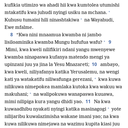
kufikia utimizo wa ahadi hii kwa kumtolea utumishi
+
mtakatifu kwa juhudi nyingi usiku na mchana.
+
Kuhusu tumaini hili ninashtakiwa
na Wayahudi,
Ewe mfalme.
8
“Kwa nini mnaamua kwamba ni jambo
+
9
lisiloaminika kwamba Mungu hufufua wafu?
Mimi, kwa kweli nilifikiri ndani yangu mwenyewe
kwamba ninapaswa kufanya matendo mengi ya
10
upinzani juu ya jina la Yesu Mnazareti;
ambayo,
kwa kweli, niliyafanya katika Yerusalemu, na wengi
+
kati ya watakatifu niliwafunga gerezani,
kwa kuwa
nilikuwa nimepokea mamlaka kutoka kwa wakuu wa
+
makuhani;
na walipokuwa wanapaswa kuuawa,
11
mimi nilipiga kura yangu dhidi yao.
Na kwa
+
kuwaadhibu nyakati nyingi katika masinagogi
yote
nilijaribu kuwalazimisha wakane imani yao; na kwa
kuwa nilikuwa nimejawa na wazimu kupita kiasi juu