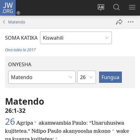
JW.ORG
Ingia
(opens
Badili
Tafuta
ON
new
lugha
Katika
ME
Matendo
window)
ya
JW.ORG
tovuti
SOMA KATIKA
Ona toleo la 2017
ONYESHA
Sura
Kitabu
cha
Biblia
Matendo
26:1-32
26
+
Agripa
akamwambia Paulo: “Unaruhusiwa
+
kujitetea.” Ndipo Paulo akanyoosha mkono
wake
+
na kuanza kujitetea: