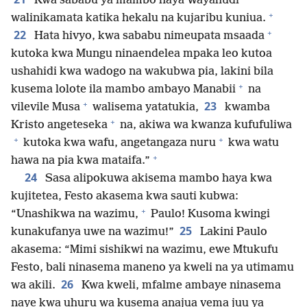
Kwa sababu ya mambo haya Wayahudi
+
walinikamata katika hekalu na kujaribu kuniua.
+
22
Hata hivyo, kwa sababu nimeupata msaada
kutoka kwa Mungu ninaendelea mpaka leo kutoa
ushahidi kwa wadogo na wakubwa pia, lakini bila
+
kusema lolote ila mambo ambayo Manabii
na
+
23
vilevile Musa
walisema yatatukia,
kwamba
+
Kristo angeteseka
na, akiwa wa kwanza kufufuliwa
+
+
kutoka kwa wafu, angetangaza nuru
kwa watu
+
hawa na pia kwa mataifa.”
24
Sasa alipokuwa akisema mambo haya kwa
kujitetea, Festo akasema kwa sauti kubwa:
+
“Unashikwa na wazimu,
Paulo! Kusoma kwingi
25
kunakufanya uwe na wazimu!”
Lakini Paulo
akasema: “Mimi sishikwi na wazimu, ewe Mtukufu
Festo, bali ninasema maneno ya kweli na ya utimamu
26
wa akili.
Kwa kweli, mfalme ambaye ninasema
naye kwa uhuru wa kusema anajua vema juu ya