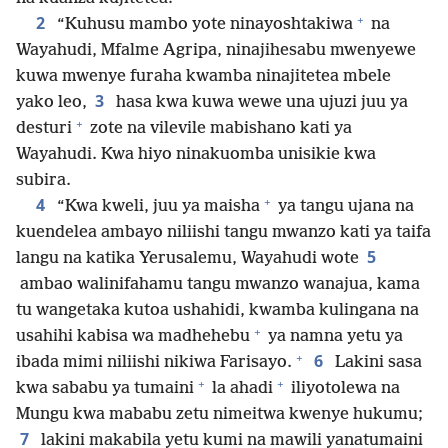
+
2
“Kuhusu mambo yote ninayoshtakiwa
na
Wayahudi, Mfalme Agripa, ninajihesabu mwenyewe
kuwa mwenye furaha kwamba ninajitetea mbele
3
yako leo,
hasa kwa kuwa wewe una ujuzi juu ya
+
desturi
zote na vilevile mabishano kati ya
Wayahudi. Kwa hiyo ninakuomba unisikie kwa
subira.
+
4
“Kwa kweli, juu ya maisha
ya tangu ujana na
kuendelea ambayo niliishi tangu mwanzo kati ya taifa
5
langu na katika Yerusalemu, Wayahudi wote
ambao walinifahamu tangu mwanzo wanajua, kama
tu wangetaka kutoa ushahidi, kwamba kulingana na
+
usahihi kabisa wa madhehebu
ya namna yetu ya
+
6
ibada mimi niliishi nikiwa Farisayo.
Lakini sasa
+
+
kwa sababu ya tumaini
la ahadi
iliyotolewa na
Mungu kwa mababu zetu nimeitwa kwenye hukumu;
7
lakini makabila yetu kumi na mawili yanatumaini