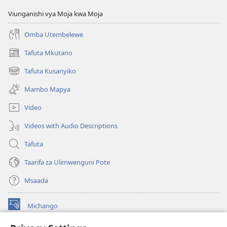
Viunganishi vya Moja kwa Moja
Omba Utembelewe
Tafuta Mkutano
(opens
new
Tafuta Kusanyiko
(opens
window)
new
Mambo Mapya
window)
Video
Videos with Audio Descriptions
Tafuta
Taarifa za Ulimwenguni Pote
Msaada
Michango
(opens
new