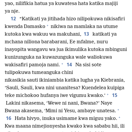
yao, nilifikia hatua ya kuwatesa hata katika majiji
ya nje.
12
“Katikati ya jitihada hizo nilipokuwa nikisafiri
+
kwenda Damasko
nikiwa na mamlaka na utume
13
kutoka kwa wakuu wa makuhani,
katikati ya
mchana niliona barabarani, Ee mfalme, nuru
inayopita wangavu wa jua ikimulika kutoka mbinguni
kunizunguka na kuwazunguka wale waliokuwa
+
14
wakisafiri pamoja nami.
Na sisi sote
tulipokuwa tumeanguka chini
nikasikia sauti ikiniambia katika lugha ya Kiebrania,
‘Sauli, Sauli, kwa nini unanitesa? Kuendelea kuipiga
+
15
teke michokoo hufanya iwe vigumu kwako.’
Lakini nikasema, ‘Wewe ni nani, Bwana?’ Naye
+
Bwana akasema, ‘Mimi ni Yesu, ambaye unatesa.
+
16
Hata hivyo, inuka usimame kwa miguu yako.
Kwa maana nimejionyesha kwako kwa sababu hii, ili