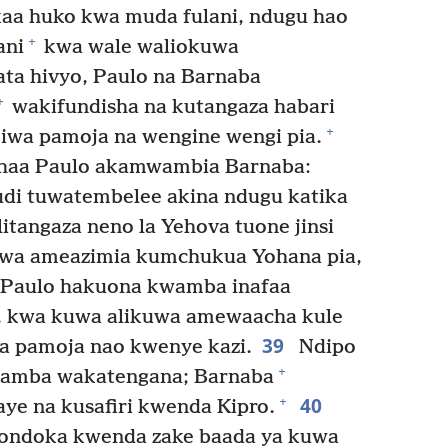
aa huko kwa muda fulani, ndugu hao
+
ani
kwa wale waliokuwa
ta hivyo, Paulo na Barnaba
+
wakifundisha na kutangaza habari
+
iwa pamoja na wengine wengi pia.
dhaa Paulo akamwambia Barnaba:
udi tuwatembelee akina ndugu katika
litangaza neno la Yehova tuone jinsi
wa ameazimia kumchukua Yohana pia,
 Paulo hakuona kwamba inafaa
 kwa kuwa alikuwa amewaacha kule
39
 pamoja nao kwenye kazi.
Ndipo
+
 kwamba wakatengana; Barnaba
40
+
e na kusafiri kwenda Kipro.
ondoka kwenda zake baada ya kuwa