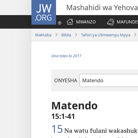
JW.ORG
Mashahidi wa Yehova
MWANZO
MAFUNDIS
Maktaba
Biblia
Tafsiri ya Ulimwengu Mpya
Ona toleo la 2017
ONYESHA
Kitabu
cha
Biblia
Matendo
15:1-41
15
Na watu fulani wakashuk