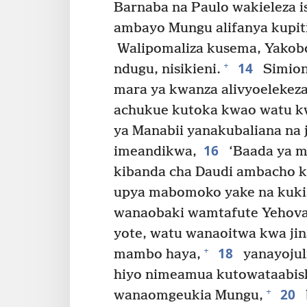
Barnaba na Paulo wakieleza i
ambayo Mungu alifanya kupiti
Walipomaliza kusema, Yakobo
14
+
ndugu, nisikieni.
Simion
mara ya kwanza alivyoelekeza
achukue kutoka kwao watu kwa 
ya Manabii yanakubaliana na 
16
imeandikwa,
‘Baada ya m
kibanda cha Daudi ambacho k
upya mabomoko yake na kuki
wanaobaki wamtafute Yehova 
yote, watu wanaoitwa kwa jin
18
+
mambo haya,
yanayojuli
hiyo nimeamua kutowataabish
20
+
wanaomgeukia Mungu,