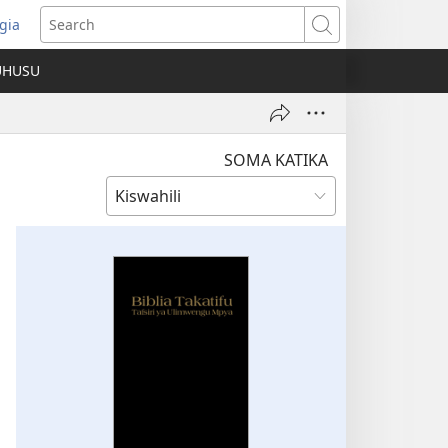
gia
opens
Search
ew
UHUSU
indow)
SOMA KATIKA