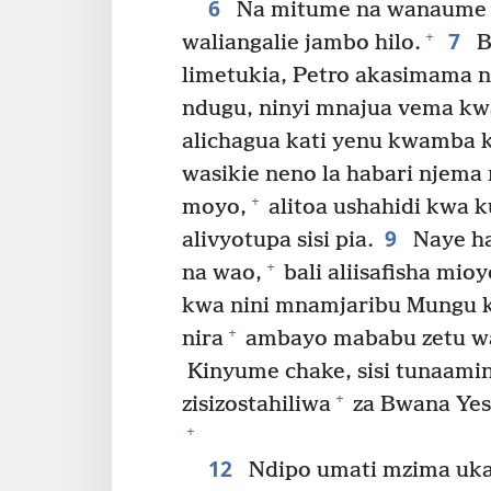
6
Na mitume na wanaume w
7
+
waliangalie jambo hilo.
B
limetukia, Petro akasimama 
ndugu, ninyi mnajua vema kw
alichagua kati yenu kwamba 
wasikie neno la habari njema
+
moyo,
alitoa ushahidi kwa 
9
alivyotupa sisi pia.
Naye ha
+
na wao,
bali aliisafisha mio
kwa nini mnamjaribu Mungu k
+
nira
ambayo mababu zetu wa
Kinyume chake, sisi tunaamin
+
zisizostahiliwa
za Bwana Yesu
+
12
Ndipo umati mzima uka