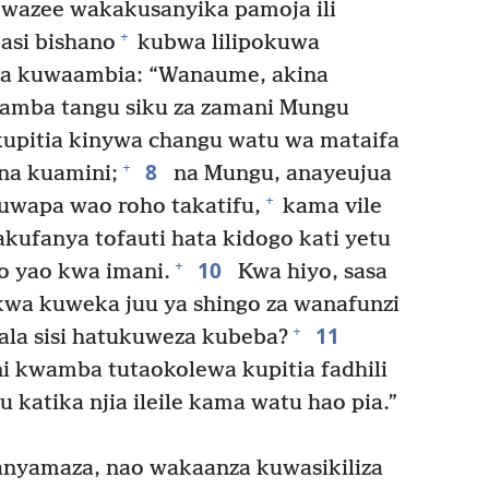
azee wakakusanyika pamoja ili
+
asi bishano
kubwa lilipokuwa
na kuwaambia: “Wanaume, akina
amba tangu siku za zamani Mungu
kupitia kinywa changu watu wa mataifa
8
+
 na kuamini;
na Mungu, anayeujua
+
kuwapa wao roho takatifu,
kama vile
kufanya tofauti hata kidogo kati yetu
10
+
yo yao kwa imani.
Kwa hiyo, sasa
wa kuweka juu ya shingo za wanafunzi
11
+
la sisi hatukuweza kubeba?
i kwamba tutaokolewa kupitia fadhili
 katika njia ileile kama watu hao pia.”
nyamaza, nao wakaanza kuwasikiliza