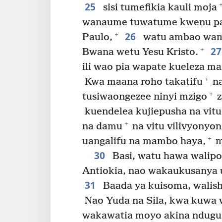
25
sisi tumefikia kauli moja
wanaume tuwatume kwenu pa
26
+
Paulo,
watu ambao wamet
2
+
Bwana wetu Yesu Kristo.
ili wao pia wapate kueleza 
+
Kwa maana roho takatifu
na
+
tusiwaongezee ninyi mzigo
z
kuendelea kujiepusha na vit
+
na damu
na vitu vilivyonyo
+
uangalifu na mambo haya,
m
30
Basi, watu hawa walip
Antiokia, nao wakaukusanya 
31
Baada ya kuisoma, walisha
Nao Yuda na Sila, kwa kuwa
wakawatia moyo akina ndugu 