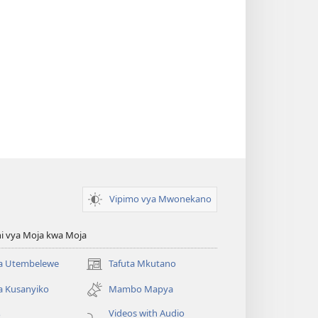
Vipimo vya Mwonekano
i vya Moja kwa Moja
 Utembelewe
Tafuta Mkutano
(opens
new
a Kusanyiko
Mambo Mapya
window)
Videos with Audio
o