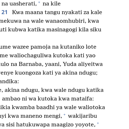
+
na uasherati,
na kile
21
Kwa maana tangu nyakati za kale
sa amekuwa na wale wanaomhubiri, kwa
i kubwa katika masinagogi kila siku
me wazee pamoja na kutaniko lote
e waliochaguliwa kutoka kati yao
lo na Barnaba, yaani, Yuda aliyeitwa
enye kuongoza kati ya akina ndugu;
ndika:
 akina ndugu, kwa wale ndugu katika
ambao ni wa kutoka kwa mataifa:
kia kwamba baadhi ya wale waliotoka
+
nyi kwa maneno mengi,
wakijaribu
+
wa sisi hatukuwapa maagizo yoyote,