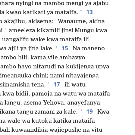
shara nyingi na mambo mengi ya ajabu
13
+
a kwao katikati ya mataifa.
 akajibu, akisema: “Wanaume, akina
+
i
ameeleza kikamili jinsi Mungu kwa
 uangalifu wake kwa mataifa ili
15
+
ajili ya jina lake.
Na maneno
jambo hili, kama vile ambavyo
ambo hayo nitarudi na kukijenga upya
imeanguka chini; nami nitayajenga
17
+
simamisha tena,
ili watu
kwa bidii, pamoja na watu wa mataifa
a langu, asema Yehova, anayefanya
19
+
kana tangu zamani za kale.’
Kwa
a wale wa kutoka katika mataifa
bali kuwaandikia wajiepushe na vitu