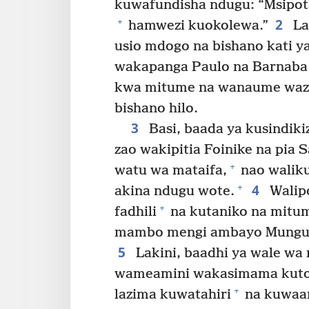
kuwafundisha ndugu: “Msipot
2
+
hamwezi kuokolewa.”
La
usio mdogo na bishano kati y
wakapanga Paulo na Barnaba
kwa mitume na wanaume waze
bishano hilo.
3
Basi, baada ya kusindiki
zao wakipitia Foinike na pia
+
watu wa mataifa,
nao walik
4
+
akina ndugu wote.
Walipo
+
fadhili
na kutaniko na mitu
mambo mengi ambayo Mungu a
5
Lakini, baadhi ya wale w
wameamini wakasimama kutok
+
lazima kuwatahiri
na kuwaam