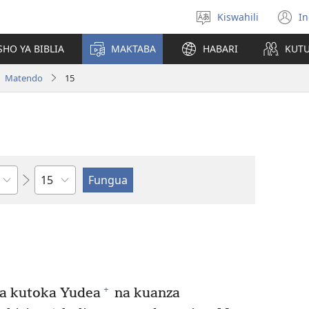
Kiswahili
In
Chagua
(
lugha
n
HO YA BIBLIA
MAKTABA
HABARI
KUT
w
Matendo
15
Sura
+
a kutoka Yudea
na kuanza