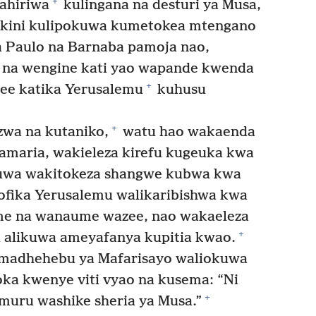
+
ahiriwa
kulingana na desturi ya Musa,
kini kulipokuwa kumetokea mtengano
a Paulo na Barnaba pamoja nao,
 na wengine kati yao wapande kwenda
+
e katika Yerusalemu
kuhusu
+
zwa na kutaniko,
watu hao wakaenda
 Samaria, wakieleza kirefu kugeuka kwa
uwa wakitokeza shangwe kubwa kwa
fika Yerusalemu walikaribishwa kwa
me na wanaume wazee, nao wakaeleza
+
likuwa ameyafanya kupitia kwao.
a madhehebu ya Mafarisayo waliokuwa
a kwenye viti vyao na kusema: “Ni
+
uru washike sheria ya Musa.”