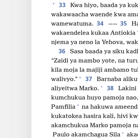
33
+
Kwa hiyo, baada ya kuk
wakawaacha waende kwa am
34
35
wamewatuma.
——
Ha
wakaendelea kukaa Antiokia
njema ya neno la Yehova, wak
36
Sasa baada ya siku ka
“Zaidi ya mambo yote, na tur
kila moja la majiji ambamo tu
37
+
walivyo.”
Barnaba aliku
38
+
aliyeitwa Marko.
Lakini
kumchukua huyo pamoja nao,
+
Pamfilia
na hakuwa ameenda
kukatokea hasira kali, hivi
akamchukua Marko pamoja nay
+
Paulo akamchagua Sila
aka