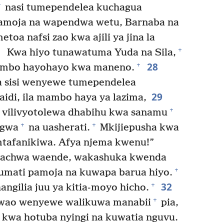
+
nasi tumependelea kuchagua
moja na wapendwa wetu, Barnaba na
oa nafsi zao kwa ajili ya jina la
7
+
Kwa hiyo tunawatuma Yuda na Sila,
28
+
mambo hayohayo kwa maneno.
 sisi wenyewe tumependelea
29
aidi, ila mambo haya ya lazima,
+
u vilivyotolewa dhabihu kwa sanamu
+
+
ngwa
na uasherati.
Mkijiepusha kwa
tafanikiwa. Afya njema kwenu!”
oachwa waende, wakashuka kwenda
+
umati pamoja na kuwapa barua hiyo.
32
+
ngilia juu ya kitia-moyo hicho.
+
 wao wenyewe walikuwa manabii
pia,
kwa hotuba nyingi na kuwatia nguvu.