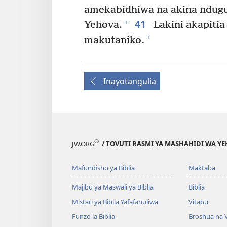
amekabidhiwa na akina ndugu 
41
+
Yehova.
Lakini akapitia 
+
makutaniko.
Inayotangulia
®
JW.ORG
/ TOVUTI RASMI YA MASHAHIDI WA Y
Mafundisho ya Biblia
Maktaba
Majibu ya Maswali ya Biblia
Biblia
Mistari ya Biblia Yafafanuliwa
Vitabu
Funzo la Biblia
Broshua na V