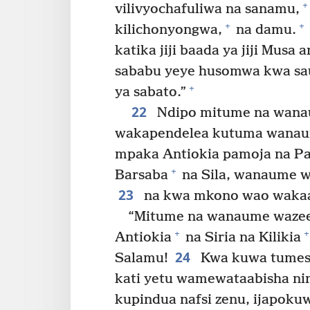
+
vilivyochafuliwa na sanamu,
+
+
kilichonyongwa,
na damu.
katika jiji baada ya jiji Mu
sababu yeye husomwa kwa saut
+
ya sabato.”
22
Ndipo mitume na wanau
wakapendelea kutuma wanaum
mpaka Antiokia pamoja na Pau
+
Barsaba
na Sila, wanaume w
23
na kwa mkono wao wakaa
“Mitume na wanaume wazee,
+
+
Antiokia
na Siria na Kilikia
24
Salamu!
Kwa kuwa tumesi
kati yetu wamewataabisha ni
kupindua nafsi zenu, ijapoku