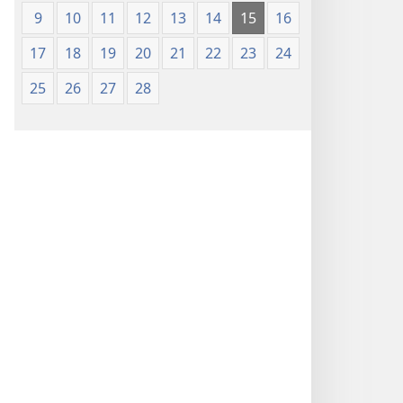
(Chapa
9
10
11
12
13
14
15
16
ya
17
18
19
20
21
22
23
24
Jalada
Jepesi)
25
26
27
28