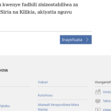
kwenye fadhili zisizostahiliwa za
Siria na Kilikia, akiyatia nguvu
Inayofuata
EHOVA
Habari
Viunganish
Omba
Kutuhusu
Tafut
(opens
Maswali Yanayoulizwa Mara
ijitabu
new
Nyingi
Vide