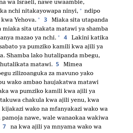
a wa Israeli, nawe uwaambie,
+
ka nchi nitakayowapa ninyi,
ndipo
3
+
o kwa Yehova.
Miaka sita utapanda
a miaka sita utakata matawi ya shamba
4
+
sanya mazao ya nchi.
Lakini katika
bato ya pumziko kamili kwa ajili ya
a. Shamba lako hutalipanda mbegu,
5
 hutalikata matawi.
Mimea
egu zilizoanguka za mavuno yako
ibu wako ambao haujakatwa matawi
a wa pumziko kamili kwa ajili ya
itakuwa chakula kwa ajili yenu, kwa
a kijakazi wako na mfanyakazi wako wa
a pamoja nawe, wale wanaokaa wakiwa
7
na kwa ajili ya mnyama wako wa