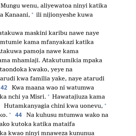
Mungu wenu, aliyewatoa ninyi katika
+
ya Kanaani,
ili nijionyeshe kuwa
atakuwa maskini karibu nawe naye
mtumie kama mfanyakazi katika
takuwa pamoja nawe kama
ma mhamiaji. Atakutumikia mpaka
taondoka kwako, yeye na
rudi kwa familia yake, naye atarudi
42
Kwa maana wao ni watumwa
+
a nchi ya Misri.
Hawatajiuza kama
3
+
Hutamkanyagia chini kwa uonevu,
44
+
ko.
Na kuhusu mtumwa wako na
ako kutoka katika mataifa
oka kwao ninyi mnaweza kununua