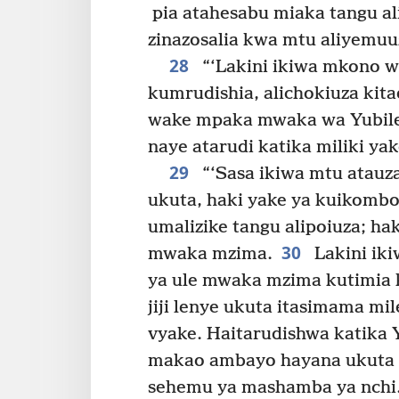
pia atahesabu miaka tangu al
zinazosalia kwa mtu aliyemuuz
28
“‘Lakini ikiwa mkono w
kumrudishia, alichokiuza ki
wake mpaka mwaka wa Yubil
naye atarudi katika miliki yak
29
“‘Sasa ikiwa mtu atauza
ukuta, haki yake ya kuikomb
umalizike tangu alipoiuza; h
30
mwaka mzima.
Lakini iki
ya ule mwaka mzima kutimia kw
jiji lenye ukuta itasimama mil
vyake. Haitarudishwa katika Y
makao ambayo hayana ukuta 
sehemu ya mashamba ya nchi