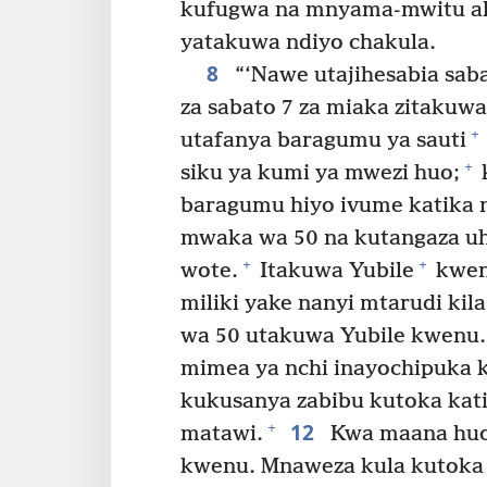
kufugwa na mnyama-mwitu ali
yatakuwa ndiyo chakula.
8
“‘Nawe utajihesabia saba
za sabato 7 za miaka zitakuwa
+
utafanya baragumu ya sauti
+
siku ya kumi ya mwezi huo;
k
baragumu hiyo ivume katika n
mwaka wa 50 na kutangaza uh
+
+
wote.
Itakuwa Yubile
kwen
miliki yake nanyi mtarudi kil
wa 50 utakuwa Yubile kwenu.
mimea ya nchi inayochipuka 
kukusanya zabibu kutoka kat
12
+
matawi.
Kwa maana huo 
kwenu. Mnaweza kula kutoka 