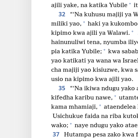
+
ajili yake, na katika Yubile
i
32
“‘Na kuhusu majiji ya 
+
miliki yao,
haki ya kukomboa
+
kipimo kwa ajili ya Walawi.
hainunuliwi tena, nyumba iliyo
+
pia katika Yubile;
kwa sababu
yao katikati ya wana wa Israel
cha majiji yao kisiuzwe, kwa 
usio na kipimo kwa ajili yao.
35
“‘Na ikiwa ndugu yako 
+
kifedha karibu nawe,
utamte
+
kama mhamiaji,
ataendelea 
Usichukue faida na riba kuto
+
wako;
naye ndugu yako atae
37
Hutampa pesa zako kwa f