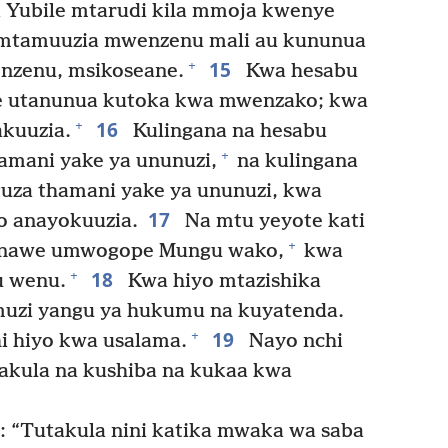
 Yubile mtarudi kila mmoja kwenye
 mtamuuzia mwenzenu mali au kununua
15
+
nzenu, msikoseane.
Kwa hesabu
ile utanunua kutoka kwa mwenzako; kwa
16
+
akuuzia.
Kulingana na hesabu
+
amani yake ya ununuzi,
na kulingana
uza thamani yake ya ununuzi, kwa
17
o anayokuuzia.
Na mtu yeyote kati
+
nawe umwogope Mungu wako,
kwa
18
+
u wenu.
Kwa hiyo mtazishika
muzi yangu ya hukumu na kuyatenda.
19
+
i hiyo kwa usalama.
Nayo nchi
akula na kushiba na kukaa kwa
: “Tutakula nini katika mwaka wa saba