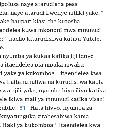
ipoiuza naye atarudisha pesa
+
ia, naye atarudi kwenye miliki yake.
ake haupati kiasi cha kutosha
taendelea kuwa mkononi mwa mnunuzi
+
e;
nacho kitarudishwa katika Yubile,
+
e.
 nyumba ya kukaa katika jiji lenye
oa itaendelea pia mpaka mwaka
+
aki yake ya kukomboa
itaendelea kwa
wa haitanunuliwa na kurudishwa kabla
a ajili yake, nyumba hiyo iliyo katika
ele ikiwa mali ya mnunuzi katika vizazi
31
ubile.
Hata hivyo, nyumba za
kuyazunguka zitahesabiwa kama
+
. Haki ya kukomboa
itaendelea kwa