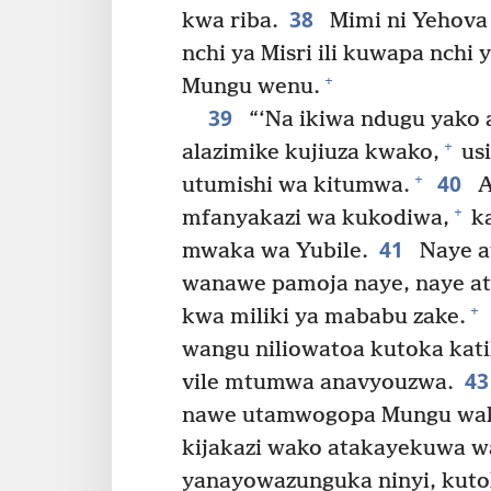
38
kwa riba.
Mimi ni Yehova 
nchi ya Misri ili kuwapa nchi 
+
Mungu wenu.
39
“‘Na ikiwa ndugu yako 
+
alazimike kujiuza kwako,
usi
40
+
utumishi wa kitumwa.
A
+
mfanyakazi wa kukodiwa,
ka
41
mwaka wa Yubile.
Naye a
wanawe pamoja naye, naye ata
+
kwa miliki ya mababu zake.
wangu niliowatoa kutoka katik
4
vile mtumwa anavyouzwa.
nawe utamwogopa Mungu wa
kijakazi wako atakayekuwa w
yanayowazunguka ninyi, kut