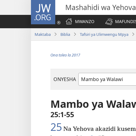
JW.ORG
Mashahidi wa Yehova
MWANZO
MAFUNDIS
Maktaba
Biblia
Tafsiri ya Ulimwengu Mpya
Ona toleo la 2017
ONYESHA
Kitabu
cha
Biblia
Mambo ya Wala
25:1-55
25
Na Yehova akazidi kusem