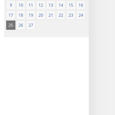
(Chapa
9
10
11
12
13
14
15
16
ya
17
18
19
20
21
22
23
24
Jalada
Jepesi)
25
26
27