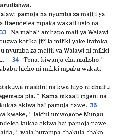
tarudishwa.
Walawi pamoja na nyumba za majiji ya
 itaendelea mpaka wakati usio na
33
Na mahali ambapo mali ya Walawi
uzwa katika jiji la miliki yake itatoka
 nyumba za majiji ya Walawi ni miliki
34
+
+
i.
Tena, kiwanja cha malisho
sababu hicho ni miliki mpaka wakati
atakuwa maskini na kwa hiyo ni dhaifu
+
gemeza pia.
Kama mkaaji mgeni na
36
kukaa akiwa hai pamoja nawe.
+
ka kwake,
lakini umwogope Mungu
ndelea kukaa akiwa hai pamoja nawe.
+
aida,
wala hutampa chakula chako