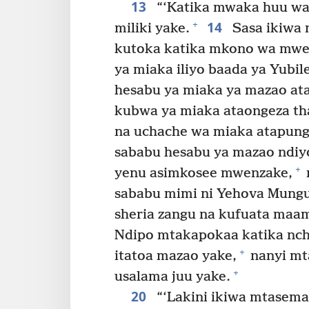
13
“‘Katika mwaka huu wa
14
+
miliki yake.
Sasa ikiwa
kutoka katika mkono wa mwe
ya miaka iliyo baada ya Yub
hesabu ya miaka ya mazao at
kubwa ya miaka ataongeza th
na uchache wa miaka atapung
sababu hesabu ya mazao ndiy
+
yenu asimkosee mwenzake,
sababu mimi ni Yehova Mung
sheria zangu na kufuata maa
Ndipo mtakapokaa katika nch
+
itatoa mazao yake,
nanyi mt
+
usalama juu yake.
20
“‘Lakini ikiwa mtasema