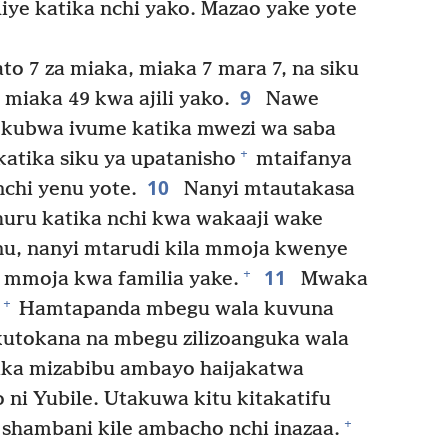
ye katika nchi yako. Mazao yake yote
to 7 za miaka, miaka 7 mara 7, na siku
9
 miaka 49 kwa ajili yako.
Nawe
kubwa ivume katika mwezi wa saba
+
atika siku ya upatanisho
mtaifanya
10
chi yenu yote.
Nanyi mtautakasa
uru katika nchi kwa wakaaji wake
u, nanyi mtarudi kila mmoja kwenye
11
+
a mmoja kwa familia yake.
Mwaka
+
Hamtapanda mbegu wala kuvuna
kutokana na mbegu zilizoanguka wala
ika mizabibu ambayo haijakatwa
ni Yubile. Utakuwa kitu kitakatifu
+
shambani kile ambacho nchi inazaa.