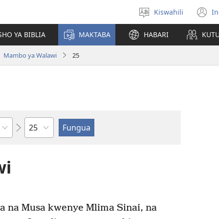
Kiswahili
In
Chagua
(
lugha
n
HO YA BIBLIA
MAKTABA
HABARI
KUT
w
Mambo ya Walawi
25
Sura
wi
a na Musa kwenye Mlima Sinai, na