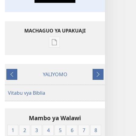
MACHAGUO YA UPAKUAJI
Mbinu
za
kupakua
machapisho
YALIYOMO
ya
Inayotangulia
Inayofuata
elektroni
Biblia
Vitabu vya Biblia
Takatifu
—
Tafsiri
Mambo ya Walawi
ya
Ulimwengu
1
2
3
4
5
6
7
8
Mpya