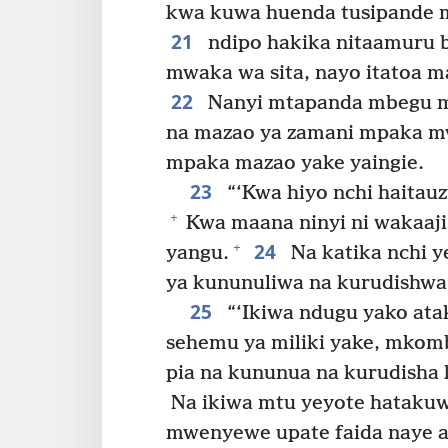
kwa kuwa huenda tusipande 
21
ndipo hakika nitaamuru b
mwaka wa sita, nayo itatoa ma
22
Nanyi mtapanda mbegu m
na mazao ya zamani mpaka mw
mpaka mazao yake yaingie.
23
“‘Kwa hiyo nchi haitauz
+
Kwa maana ninyi ni wakaaj
24
+
yangu.
Na katika nchi y
ya kununuliwa na kurudishwa
25
“‘Ikiwa ndugu yako ata
sehemu ya miliki yake, mkomb
pia na kununua na kurudisha 
Na ikiwa mtu yeyote hataku
mwenyewe upate faida naye a