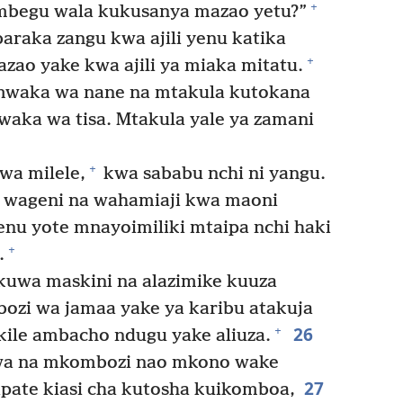
+
mbegu wala kukusanya mazao yetu?”
araka zangu kwa ajili yenu katika
+
zao yake kwa ajili ya miaka mitatu.
waka wa nane na mtakula kutokana
aka wa tisa. Mtakula yale ya zamani
+
wa milele,
kwa sababu nchi ni yangu.
i wageni na wahamiaji kwa maoni
enu yote mnayoimiliki mtaipa nchi haki
+
.
kuwa maskini na alazimike kuuza
ozi wa jamaa yake ya karibu atakuja
26
+
kile ambacho ndugu yake aliuza.
wa na mkombozi nao mkono wake
27
pate kiasi cha kutosha kuikomboa,