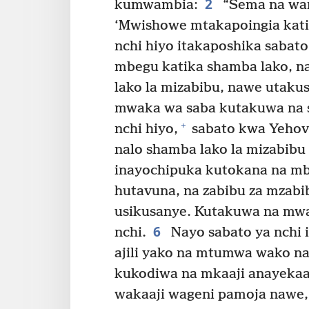
2
kumwambia:
“Sema na wan
‘Mwishowe mtakapoingia kati
nchi hiyo itakaposhika sabat
mbegu katika shamba lako, n
lako la mizabibu, nawe utaku
mwaka wa saba kutakuwa na sa
+
nchi hiyo,
sabato kwa Yehov
nalo shamba lako la mizabibu
inayochipuka kutokana na mb
hutavuna, na zabibu za mzab
usikusanye. Kutakuwa na mwak
6
nchi.
Nayo sabato ya nchi 
ajili yako na mtumwa wako n
kukodiwa na mkaaji anayeka
wakaaji wageni pamoja nawe,