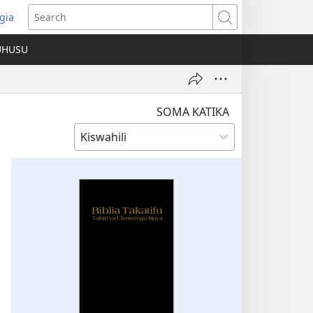
gia
opens
Search
ew
UHUSU
indow)
SOMA KATIKA