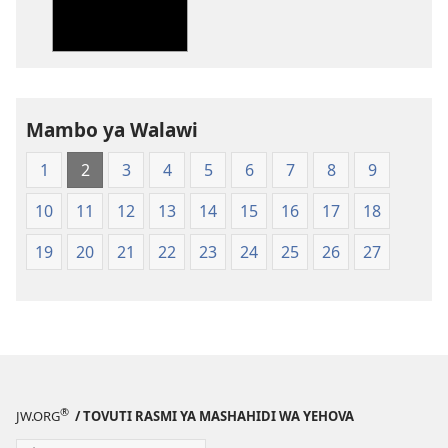
machapisho
ya
elektroni
Biblia
Takatifu
—
Mambo ya Walawi
Tafsiri
1
2
3
4
5
6
7
8
9
ya
Ulimwengu
10
11
12
13
14
15
16
17
18
Mpya
(Chapa
19
20
21
22
23
24
25
26
27
ya
Jalada
Jepesi)
®
JW.ORG
/ TOVUTI RASMI YA MASHAHIDI WA YEHOVA