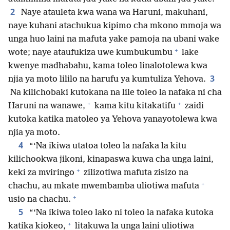
2
Naye atauleta kwa wana wa Haruni, makuhani,
naye kuhani atachukua kipimo cha mkono mmoja wa
unga huo laini na mafuta yake pamoja na ubani wake
+
wote; naye ataufukiza uwe kumbukumbu
lake
kwenye madhabahu, kama toleo linalotolewa kwa
3
njia ya moto lililo na harufu ya kumtuliza Yehova.
Na kilichobaki kutokana na lile toleo la nafaka ni cha
+
+
Haruni na wanawe,
kama kitu kitakatifu
zaidi
kutoka katika matoleo ya Yehova yanayotolewa kwa
njia ya moto.
4
“‘Na ikiwa utatoa toleo la nafaka la kitu
kilichookwa jikoni, kinapaswa kuwa cha unga laini,
+
keki za mviringo
zilizotiwa mafuta zisizo na
+
chachu, au mkate mwembamba uliotiwa mafuta
+
usio na chachu.
5
“‘Na ikiwa toleo lako ni toleo la nafaka kutoka
+
katika kiokeo,
litakuwa la unga laini uliotiwa