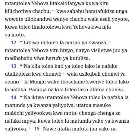
mtamtolea Yehova litakalofanywa kuwa kitu
+
kilichotiwa chachu,
kwa sababu hamtafukiza unga
wowote uliokandwa wenye chachu wala asali yoyote,
kuwa toleo linalotolewa kwa Yehova kwa njia
ya moto.
+
12
“‘Likiwa ni toleo la mazao ya kwanza,
mtamtolea Yehova vitu hivyo, navyo visiletwe juu ya
madhabahu viwe harufu ya kutuliza.
13
“‘Na kila toleo kati ya toleo lako la nafaka
+
utalikoleza kwa chumvi;
wala usikubali chumvi ya
+
agano
la Mungu wako ikosekane kwenye toleo lako
la nafaka. Pamoja na kila toleo lako utatoa chumvi.
14
“‘Na ikiwa utamtolea Yehova toleo la nafaka la
matunda ya kwanza yaliyoiva, utatoa masuke
mabichi yaliyookwa kwa moto, chenga-chenga za
nafaka mpya, kuwa toleo la matunda yako ya kwanza
+
15
yaliyoiva.
Nawe utatia mafuta juu yake na