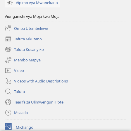
Vipimo vya Mwonekano
Viunganishi vya Moja kwa Moja
Omba Utembelewe
Tafuta Mkutano
(opens
new
Tafuta Kusanyiko
(opens
window)
new
Mambo Mapya
window)
Video
Videos with Audio Descriptions
Tafuta
Taarifa za Ulimwenguni Pote
Msaada
Michango
(opens