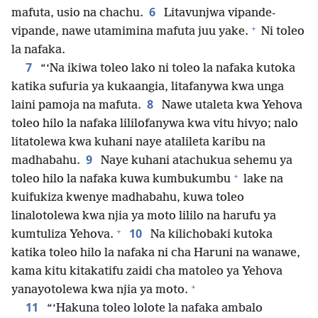
6
mafuta, usio na chachu.
Litavunjwa vipande-
+
vipande, nawe utamimina mafuta juu yake.
Ni toleo
la nafaka.
7
“‘Na ikiwa toleo lako ni toleo la nafaka kutoka
katika sufuria ya kukaangia, litafanywa kwa unga
8
laini pamoja na mafuta.
Nawe utaleta kwa Yehova
toleo hilo la nafaka lililofanywa kwa vitu hivyo; nalo
litatolewa kwa kuhani naye atalileta karibu na
9
madhabahu.
Naye kuhani atachukua sehemu ya
+
toleo hilo la nafaka kuwa kumbukumbu
lake na
kuifukiza kwenye madhabahu, kuwa toleo
linalotolewa kwa njia ya moto lililo na harufu ya
+
10
kumtuliza Yehova.
Na kilichobaki kutoka
katika toleo hilo la nafaka ni cha Haruni na wanawe,
kama kitu kitakatifu zaidi cha matoleo ya Yehova
+
yanayotolewa kwa njia ya moto.
11
“‘Hakuna toleo lolote la nafaka ambalo