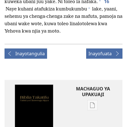
+
16
kuweka ubani juu yake. Ni toleo la nafaka.
+
Naye kuhani atafukiza kumbukumbu
lake, yaani,
sehemu ya chenga-chenga zake na mafuta, pamoja na
ubani wake wote, kuwa toleo linalotolewa kwa
Yehova kwa njia ya moto.
Inayotangulia
Inayofuata
MACHAGUO YA
UPAKUAJI
Mbinu
za
kupakua