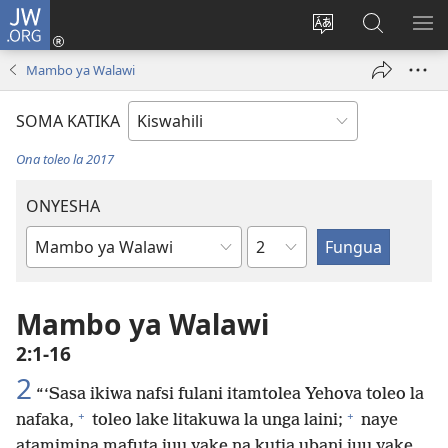
JW.ORG
Ingia
(opens
Badili
Tafuta
ON
new
lugha
Katika
ME
Mambo ya Walawi
window)
ya
JW.ORG
tovuti
SOMA KATIKA
Ona toleo la 2017
ONYESHA
Sura
Kitabu
cha
Biblia
Mambo ya Walawi
2:1-16
2
“‘Sasa ikiwa nafsi fulani itamtolea Yehova toleo la
+
+
nafaka,
toleo lake litakuwa la unga laini;
naye
atamimina mafuta juu yake na kutia ubani juu yake.