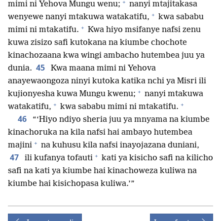
+
mimi ni Yehova Mungu wenu;
nanyi mtajitakasa
+
wenyewe nanyi mtakuwa watakatifu,
kwa sababu
+
mimi ni mtakatifu.
Kwa hiyo msifanye nafsi zenu
kuwa zisizo safi kutokana na kiumbe chochote
kinachozaana kwa wingi ambacho hutembea juu ya
45
dunia.
Kwa maana mimi ni Yehova
anayewaongoza ninyi kutoka katika nchi ya Misri ili
+
kujionyesha kuwa Mungu kwenu;
nanyi mtakuwa
+
+
watakatifu,
kwa sababu mimi ni mtakatifu.
46
“‘Hiyo ndiyo sheria juu ya mnyama na kiumbe
kinachoruka na kila nafsi hai ambayo hutembea
+
majini
na kuhusu kila nafsi inayojazana duniani,
+
47
ili kufanya tofauti
kati ya kisicho safi na kilicho
safi na kati ya kiumbe hai kinachoweza kuliwa na
kiumbe hai kisichopasa kuliwa.’”