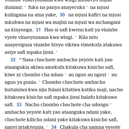
viumbe vinavyozaana kwa wingi ambavyo hujaa
+
+
duniani:
fuko na panya anayeruka
na mjusi
30
kulingana na aina yake,
na mjusi kafiri na mjusi
mkubwa na mjusi wa majini na mjusi wa mchangani
31
na kinyonga.
Hao si safi kwenu kati ya viumbe
+
vyote vinavyozaana kwa wingi.
Kila mtu
anayevigusa viumbe hivyo vikiwa vimekufa atakuwa
+
asiye safi mpaka jioni.
32
“‘Sasa chochote ambacho yeyote kati yao
ataangukia akiwa amekufa kitakuwa kisicho safi,
+
+
kiwe ni chombo cha mbao
au nguo au ngozi
au
+
nguo ya gunia.
Chombo chochote ambacho
hutumiwa kwa njia fulani kitatiwa katika maji, nacho
kitakuwa kisicho safi mpaka jioni halafu kitakuwa
+
33
safi.
Nacho chombo chochote cha udongo
ambacho yeyote kati yao ataanguka ndani yake,
chochote kilicho ndani yake kitakuwa kisicho safi,
+
34
nanyi mtakivunja.
Chakula cha namna yoyote