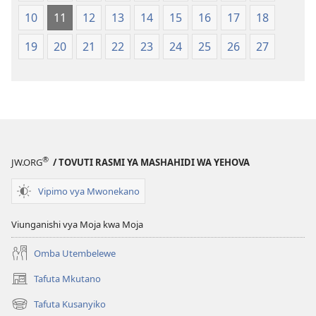
Ulimwengu
10
11
12
13
14
15
16
17
18
Mpya
(Chapa
19
20
21
22
23
24
25
26
27
ya
Jalada
Jepesi)
®
JW.ORG
/ TOVUTI RASMI YA MASHAHIDI WA YEHOVA
Vipimo vya Mwonekano
Viunganishi vya Moja kwa Moja
Omba Utembelewe
Tafuta Mkutano
(opens
new
Tafuta Kusanyiko
(opens
window)