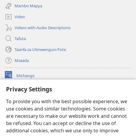
new
Mambo Mapya
window)
Video
Videos with Audio Descriptions
Tafuta
Taarifa za Ulimwenguni Pote
Msaada
Michango
(opens
new
Privacy Settings
window)
Watchtower MAKTABA KWENYE MTANDAO™
(opens
To provide you with the best possible experience, we
new
®
JW Hub
window)
use cookies and similar technologies. Some cookies
(opens
new
are necessary to make our website work and cannot
®
JW Library
window)
be refused. You can accept or decline the use of
additional cookies, which we use only to improve
Watchtower Library