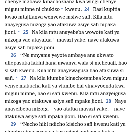
chenye mabawa kinachozaana kwa wingi chenye
+
24
miguu minne ni chukizo
kwenu.
Basi kupitia
kwao mtajifanya wenyewe msiwe safi. Kila mtu
anayegusa mizoga yao atakuwa asiye safi mpaka
+
25
jioni.
Na kila mtu anayebeba wowote kati ya
+
mizoga yao atayafua
mavazi yake, naye atakuwa
asiye safi mpaka jioni.
26
“‘Na mnyama yeyote ambaye ana ukwato
uliopasuka lakini hana mwanya wala si mcheuaji, hao
si safi kwenu. Kila mtu anayewagusa hao atakuwa si
+
27
safi.
Na kila kiumbe kinachotembea kwa miguu
yenye makucha kati ya viumbe hai vinavyoenda kwa
miguu minne, hao si safi kwenu. Kila mtu anayeigusa
28
mizoga yao atakuwa asiye safi mpaka jioni.
Naye
+
+
anayeibeba mizoga
yao atafua mavazi yake,
naye
atakuwa asiye safi mpaka jioni. Hao si safi kwenu.
29
“‘Nacho hiki ndicho kisicho safi kwenu kati ya