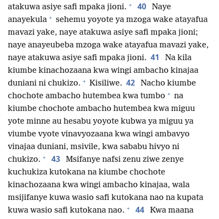
+
40
atakuwa asiye safi mpaka jioni.
Naye
+
anayekula
sehemu yoyote ya mzoga wake atayafua
mavazi yake, naye atakuwa asiye safi mpaka jioni;
naye anayeubeba mzoga wake atayafua mavazi yake,
41
naye atakuwa asiye safi mpaka jioni.
Na kila
kiumbe kinachozaana kwa wingi ambacho kinajaa
+
42
duniani ni chukizo.
Kisiliwe.
Nacho kiumbe
+
chochote ambacho hutembea kwa tumbo
na
kiumbe chochote ambacho hutembea kwa miguu
yote minne au hesabu yoyote kubwa ya miguu ya
viumbe vyote vinavyozaana kwa wingi ambavyo
vinajaa duniani, msivile, kwa sababu hivyo ni
+
43
chukizo.
Msifanye nafsi zenu ziwe zenye
kuchukiza kutokana na kiumbe chochote
kinachozaana kwa wingi ambacho kinajaa, wala
msijifanye kuwa wasio safi kutokana nao na kupata
+
44
kuwa wasio safi kutokana nao.
Kwa maana