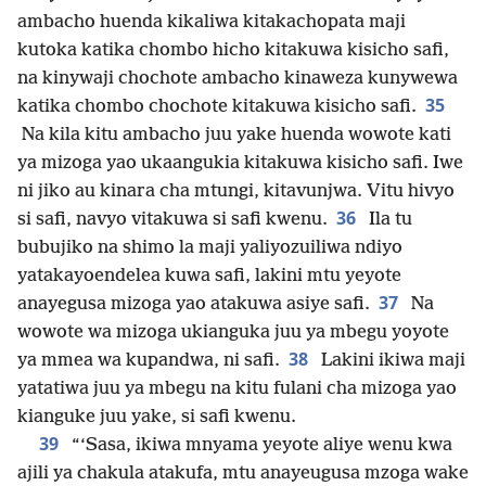
ambacho huenda kikaliwa kitakachopata maji
kutoka katika chombo hicho kitakuwa kisicho safi,
na kinywaji chochote ambacho kinaweza kunywewa
35
katika chombo chochote kitakuwa kisicho safi.
Na kila kitu ambacho juu yake huenda wowote kati
ya mizoga yao ukaangukia kitakuwa kisicho safi. Iwe
ni jiko au kinara cha mtungi, kitavunjwa. Vitu hivyo
36
si safi, navyo vitakuwa si safi kwenu.
Ila tu
bubujiko na shimo la maji yaliyozuiliwa ndiyo
yatakayoendelea kuwa safi, lakini mtu yeyote
37
anayegusa mizoga yao atakuwa asiye safi.
Na
wowote wa mizoga ukianguka juu ya mbegu yoyote
38
ya mmea wa kupandwa, ni safi.
Lakini ikiwa maji
yatatiwa juu ya mbegu na kitu fulani cha mizoga yao
kianguke juu yake, si safi kwenu.
39
“‘Sasa, ikiwa mnyama yeyote aliye wenu kwa
ajili ya chakula atakufa, mtu anayeugusa mzoga wake