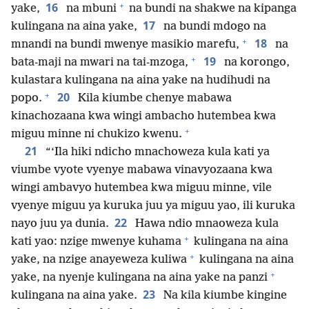
+
16
yake,
na mbuni
na bundi na shakwe na kipanga
17
kulingana na aina yake,
na bundi mdogo na
+
18
mnandi na bundi mwenye masikio marefu,
na
+
19
bata-maji na mwari na tai-mzoga,
na korongo,
kulastara kulingana na aina yake na hudihudi na
+
20
popo.
Kila kiumbe chenye mabawa
kinachozaana kwa wingi ambacho hutembea kwa
+
miguu minne ni chukizo kwenu.
21
“‘Ila hiki ndicho mnachoweza kula kati ya
viumbe vyote vyenye mabawa vinavyozaana kwa
wingi ambavyo hutembea kwa miguu minne, vile
vyenye miguu ya kuruka juu ya miguu yao, ili kuruka
22
nayo juu ya dunia.
Hawa ndio mnaoweza kula
+
kati yao: nzige mwenye kuhama
kulingana na aina
+
yake, na nzige anayeweza kuliwa
kulingana na aina
+
yake, na nyenje kulingana na aina yake na panzi
23
kulingana na aina yake.
Na kila kiumbe kingine