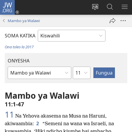
JW.ORG
Ingia
(opens
Badili
Tafuta
ON
new
lugha
Katika
ME
Mambo ya Walawi
window)
ya
JW.ORG
tovuti
SOMA KATIKA
Ona toleo la 2017
ONYESHA
Sura
Kitabu
cha
Biblia
Mambo ya Walawi
11:1-47
11
Na Yehova akasema na Musa na Haruni,
2
akiwaambia:
“Semeni na wana wa Israeli, na
kuwaambia, ‘Hiki ndicho kiumbe hai ambacho