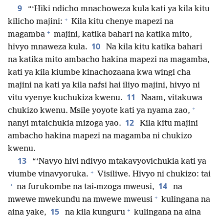
9
“‘Hiki ndicho mnachoweza kula kati ya kila kitu
+
kilicho majini:
Kila kitu chenye mapezi na
+
magamba
majini, katika bahari na katika mito,
10
hivyo mnaweza kula.
Na kila kitu katika bahari
na katika mito ambacho hakina mapezi na magamba,
kati ya kila kiumbe kinachozaana kwa wingi cha
majini na kati ya kila nafsi hai iliyo majini, hivyo ni
11
vitu vyenye kuchukiza kwenu.
Naam, vitakuwa
+
chukizo kwenu. Msile yoyote kati ya nyama zao,
12
nanyi mtaichukia mizoga yao.
Kila kitu majini
ambacho hakina mapezi na magamba ni chukizo
kwenu.
13
“‘Navyo hivi ndivyo mtakavyovichukia kati ya
+
viumbe vinavyoruka.
Visiliwe. Hivyo ni chukizo: tai
+
14
na furukombe na tai-mzoga mweusi,
na
+
mwewe mwekundu na mwewe mweusi
kulingana na
+
15
aina yake,
na kila kunguru
kulingana na aina