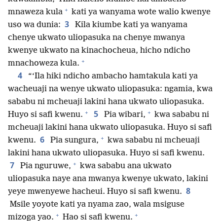
+
mnaweza kula
kati ya wanyama wote walio kwenye
3
uso wa dunia:
Kila kiumbe kati ya wanyama
chenye ukwato uliopasuka na chenye mwanya
kwenye ukwato na kinachocheua, hicho ndicho
+
mnachoweza kula.
4
“‘Ila hiki ndicho ambacho hamtakula kati ya
wacheuaji na wenye ukwato uliopasuka: ngamia, kwa
sababu ni mcheuaji lakini hana ukwato uliopasuka.
+
+
5
Huyo si safi kwenu.
Pia wibari,
kwa sababu ni
mcheuaji lakini hana ukwato uliopasuka. Huyo si safi
+
6
kwenu.
Pia sungura,
kwa sababu ni mcheuaji
lakini hana ukwato uliopasuka. Huyo si safi kwenu.
+
7
Pia nguruwe,
kwa sababu ana ukwato
uliopasuka naye ana mwanya kwenye ukwato, lakini
8
yeye mwenyewe hacheui. Huyo si safi kwenu.
Msile yoyote kati ya nyama zao, wala msiguse
+
+
mizoga yao.
Hao si safi kwenu.