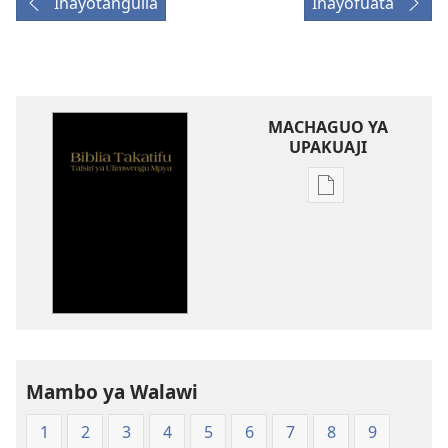
Inayotangulia
Inayofuata
MACHAGUO YA
UPAKUAJI
Mbinu
za
kupakua
machapisho
ya
elektroni
Biblia
Takatifu
—
Mambo ya Walawi
Tafsiri
1
2
3
4
5
6
7
8
9
ya