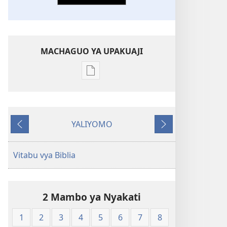
MACHAGUO YA UPAKUAJI
Mbinu
za
kupakua
machapisho
YALIYOMO
ya
Inayotangulia
Inayofuata
elektroni
Biblia
Vitabu vya Biblia
Takatifu
—
Tafsiri
2 Mambo ya Nyakati
ya
Ulimwengu
1
2
3
4
5
6
7
8
Mpya