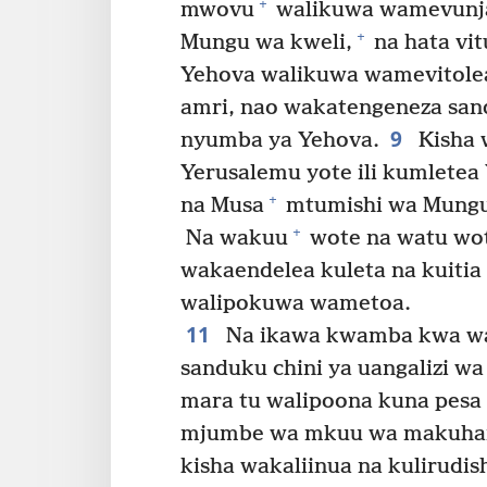
+
mwovu
walikuwa wamevunja
+
Mungu wa kweli,
na hata vit
Yehova walikuwa wamevitolea
amri, nao wakatengeneza sa
9
nyumba ya Yehova.
Kisha 
Yerusalemu yote ili kumletea 
+
na Musa
mtumishi wa Mungu w
+
Na wakuu
wote na watu wot
wakaendelea kuleta na kuitia 
walipokuwa wametoa.
11
Na ikawa kwamba kwa wak
sanduku chini ya uangalizi 
mara tu walipoona kuna pesa 
mjumbe wa mkuu wa makuhani
kisha wakaliinua na kulirudis