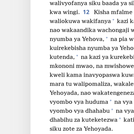
walivyofanya siku baada ya 
12
kwa wingi.
Kisha mfalme
+
waliokuwa wakifanya
kazi k
nao wakaandika wachongaji
+
nyumba ya Yehova,
na pia w
kuirekebisha nyumba ya Yeho
+
kutenda,
na kazi ya kurekeb
mkononi mwao, na mwishowe
kweli kama inavyopaswa kuwa
mara tu walipomaliza, wakale
Yehoyada, nao wakatengenez
+
vyombo vya huduma
na vya
+
vyombo vya dhahabu
na vya
+
dhabihu za kuteketezwa
kat
siku zote za Yehoyada.