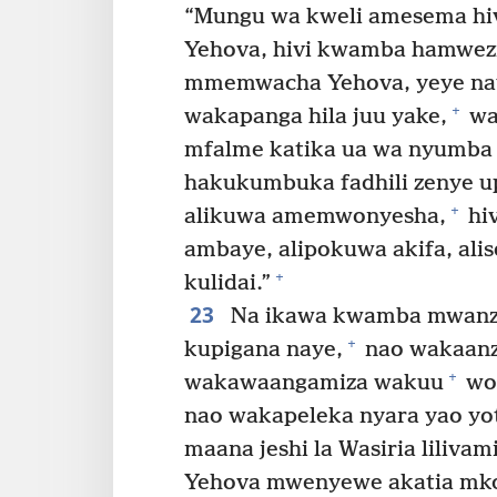
“Mungu wa kweli amesema hivi
Yehova, hivi kwamba hamwezi
mmemwacha Yehova, yeye naye
+
wakapanga hila juu yake,
wa
mfalme katika ua wa nyumba 
hakukumbuka fadhili zenye 
+
alikuwa amemwonyesha,
hi
ambaye, alipokuwa akifa, ali
+
kulidai.”
23
Na ikawa kwamba mwanz
+
kupigana naye,
nao wakaanz
+
wakawaangamiza wakuu
wot
nao wakapeleka nyara yao y
maana jeshi la Wasiria liliva
Yehova mwenyewe akatia mkon