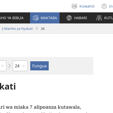
Kiswahili
In
Chagua
(
lugha
n
HO YA BIBLIA
MAKTABA
HABARI
KUT
w
2 Mambo ya Nyakati
24
Sura
kati
ri wa miaka 7 alipoanza kutawala,