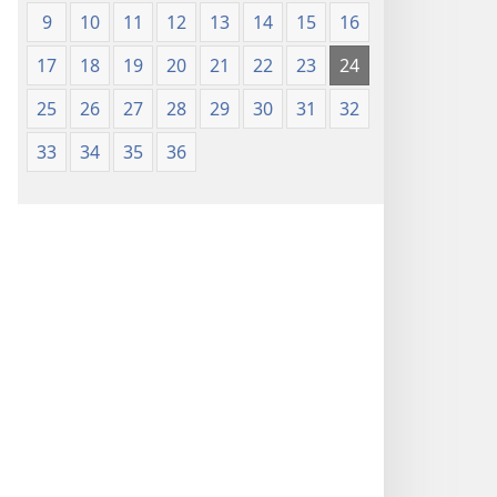
(Chapa
9
10
11
12
13
14
15
16
ya
17
18
19
20
21
22
23
24
Jalada
Jepesi)
25
26
27
28
29
30
31
32
33
34
35
36