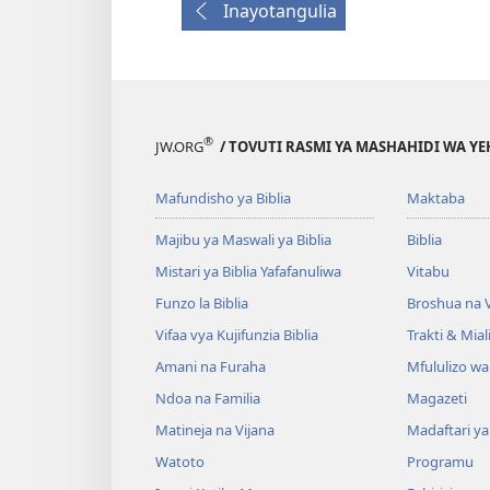
Inayotangulia
®
JW.ORG
/ TOVUTI RASMI YA MASHAHIDI WA Y
Mafundisho ya Biblia
Maktaba
Majibu ya Maswali ya Biblia
Biblia
Mistari ya Biblia Yafafanuliwa
Vitabu
Funzo la Biblia
Broshua na V
Vifaa vya Kujifunzia Biblia
Trakti & Mial
Amani na Furaha
Mfululizo w
Ndoa na Familia
Magazeti
Matineja na Vijana
Madaftari y
Watoto
Programu