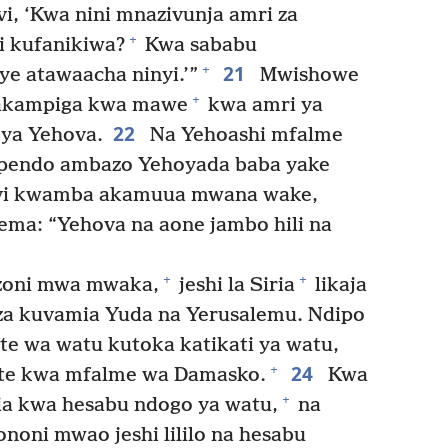
, ‘Kwa nini mnazivunja amri za
+
 kufanikiwa?
Kwa sababu
21
+
 atawaacha ninyi.’”
Mwishowe
+
kampiga kwa mawe
kwa amri ya
22
ya Yehova.
Na Yehoashi mfalme
upendo ambazo Yehoyada baba yake
vi kwamba akamuua mwana wake,
sema: “Yehova na aone jambo hili na
+
+
oni mwa mwaka,
jeshi la Siria
likaja
a kuvamia Yuda na Yerusalemu. Ndipo
e wa watu kutoka katikati ya watu,
24
+
ote kwa mfalme wa Damasko.
Kwa
+
mia kwa hesabu ndogo ya watu,
na
oni mwao jeshi lililo na hesabu