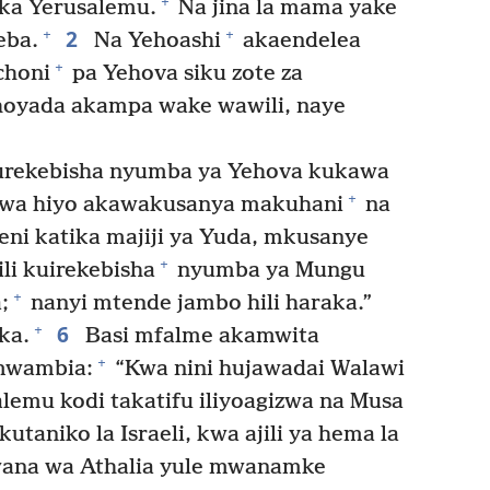
+
ika Yerusalemu.
Na jina la mama yake
2
+
+
eba.
Na Yehoashi
akaendelea
+
choni
pa Yehova siku zote za
oyada akampa wake wawili, naye
rekebisha nyumba ya Yehova kukawa
+
wa hiyo akawakusanya makuhani
na
ni katika majiji ya Yuda, mkusanye
+
ili kuirekebisha
nyumba ya Mungu
+
;
nanyi mtende jambo hili haraka.”
6
+
ka.
Basi mfalme akamwita
+
umwambia:
“Kwa nini hujawadai Walawi
lemu kodi takatifu iliyoagizwa na Musa
utaniko la Israeli, kwa ajili ya hema la
na wa Athalia yule mwanamke