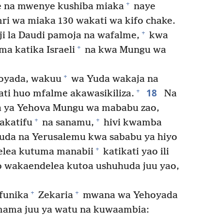
+
 na mwenye kushiba miaka
naye
i wa miaka 130 wakati wa kifo chake.
+
ji la Daudi pamoja na wafalme,
kwa
+
a katika Israeli
na kwa Mungu wa
+
hoyada, wakuu
wa Yuda wakaja na
18
+
i huo mfalme akawasikiliza.
Na
 ya Yehova Mungu wa mababu zao,
+
+
akatifu
na sanamu,
hivi kwamba
uda na Yerusalemu kwa sababu ya hiyo
+
lea kutuma manabii
katikati yao ili
 wakaendelea kutoa ushuhuda juu yao,
+
+
funika
Zekaria
mwana wa Yehoyada
mama juu ya watu na kuwaambia: