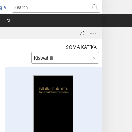
gia
opens
Search
ew
UHUSU
indow)
SOMA KATIKA