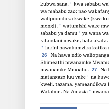
+
kubwa sana,
kwa sababu wa
wa mababu zao; nao wakafany
walipoondoka kwake (kwa k
+
mengi),
watumishi wake mw
+
sababu ya damu
ya wana wa
kitandani mwake, hata akafa.
+
lakini hawakumzika katika
26
Na hawa ndio waliopanga 
Shimeathi mwanamke Mwamon
27
mwanamke Mmoabu.
Na 
+
matangazo juu yake
na kuwe
kweli, tazama, yameandikwa k
+
Wafalme. Na Amazia
mwana 