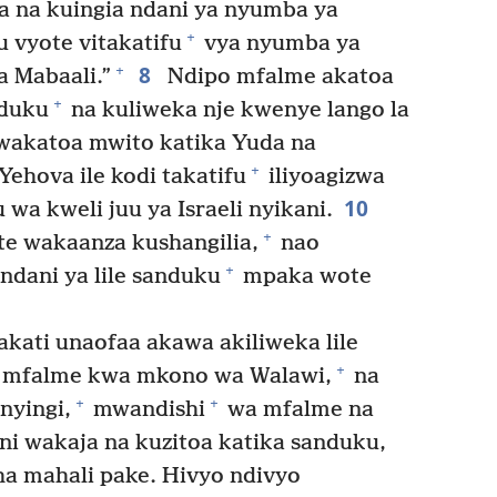
 na kuingia ndani ya nyumba ya
+
u vyote vitakatifu
vya nyumba ya
8
+
 Mabaali.”
Ndipo mfalme akatoa
+
nduku
na kuliweka nje kwenye lango la
wakatoa mwito katika Yuda na
+
Yehova ile kodi takatifu
iliyoagizwa
10
a kweli juu ya Israeli nyikani.
+
e wakaanza kushangilia,
nao
+
ndani ya lile sanduku
mpaka wote
ati unaofaa akawa akiliweka lile
+
wa mfalme kwa mkono wa Walawi,
na
+
+
nyingi,
mwandishi
wa mfalme na
 wakaja na kuzitoa katika sanduku,
ha mahali pake. Hivyo ndivyo