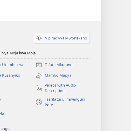
Vipimo vya Mwonekano
i vya Moja kwa Moja
 Utembelewe
Tafuta Mkutano
(opens
new
a Kusanyiko
Mambo Mapya
window)
Videos with Audio
o
Descriptions
Taarifa za Ulimwenguni
a
Pote
da
hango