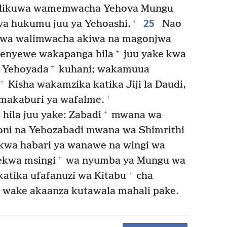
likuwa wamemwacha Yehova Mungu
25
+
a hukumu juu ya Yehoashi.
Nao
uwa walimwacha akiwa na magonjwa
+
enyewe wakapanga hila
juu yake kwa
+
 Yehoyada
kuhani; wakamuua
+
Kisha wakamzika katika Jiji la Daudi,
+
 makaburi ya wafalme.
+
hila juu yake: Zabadi
mwana wa
i na Yehozabadi mwana wa Shimrithi
kwa habari ya wanawe na wingi wa
+
kwa msingi
wa nyumba ya Mungu wa
+
atika ufafanuzi wa Kitabu
cha
wake akaanza kutawala mahali pake.