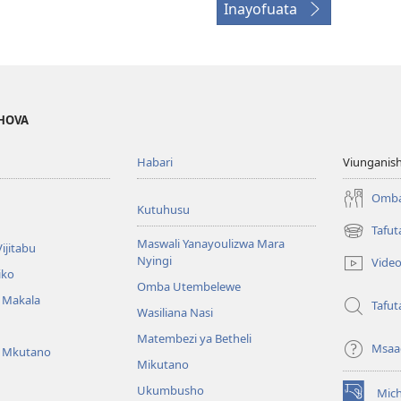
Inayofuata
EHOVA
Habari
Viunganish
Omba
Kutuhusu
Tafut
(opens
Maswali Yanayoulizwa Mara
ijitabu
new
Nyingi
Vide
window)
iko
Omba Utembelewe
a Makala
Tafut
Wasiliana Nasi
Matembezi ya Betheli
Msaa
a Mkutano
Mikutano
Ukumbusho
Mic