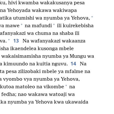
siku, hivi kwamba wakakusanya pesa
 na Yehoyada wakawa wakiwapa
+
atika utumishi wa nyumba ya Yehova,
+
+
 wa mawe
na mafundi
ili kuirekebisha
afanyakazi wa chuma na shaba ili
13
+
va.
Na wafanyakazi wakaanza
isha ikaendelea kusonga mbele
 wakaisimamisha nyumba ya Mungu wa
14
 kimuundo na kuitia nguvu.
Na
ta pesa zilizobaki mbele ya mfalme na
a vyombo vya nyumba ya Yehova,
+
 kutoa matoleo na vikombe
na
 fedha; nao wakawa watoaji wa
ika nyumba ya Yehova kwa ukawaida