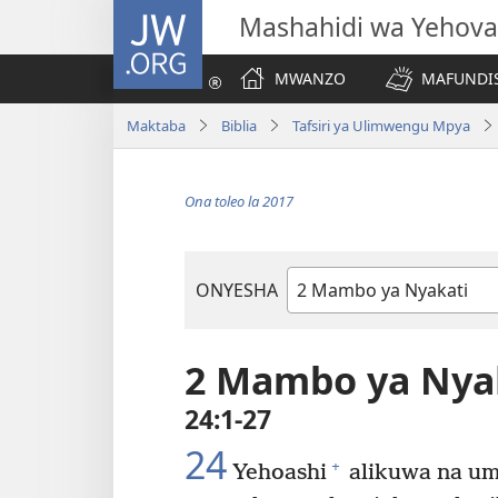
JW.ORG
Mashahidi wa Yehova
MWANZO
MAFUNDIS
Maktaba
Biblia
Tafsiri ya Ulimwengu Mpya
Ona toleo la 2017
ONYESHA
Kitabu
cha
Biblia
2 Mambo ya Nya
24:1-27
24
+
Yehoashi
alikuwa na um