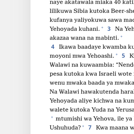
naye akatawala miaka 40 kat
lilikuwa Sibia kutoka Beer-sh
kufanya yaliyokuwa sawa ma
3
+
Yehoyada kuhani.
Na Yeh
+
akazaa wana na mabinti.
4
Ikawa baadaye kwamba ku
5
+
moyoni mwa Yehoashi.
K
Walawi na kuwaambia: “Nende
pesa kutoka kwa Israeli wote 
wenu mwaka baada ya mwaka
Na Walawi hawakutenda hara
Yehoyada aliye kichwa na k
walete kutoka Yuda na Yerusa
+
mtumishi wa Yehova, ile ya k
7
+
Ushuhuda?
Kwa maana wa