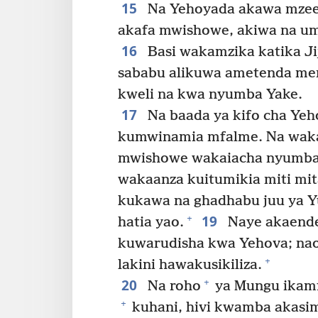
15
Na Yehoyada akawa mzee
akafa mwishowe, akiwa na umr
16
Basi wakamzika katika Ji
sababu alikuwa ametenda mem
kweli na kwa nyumba Yake.
17
Na baada ya kifo cha Ye
kumwinamia mfalme. Na wakat
mwishowe wakaiacha nyumba
wakaanza kuitumikia miti mit
kukawa na ghadhabu juu ya Y
19
+
hatia yao.
Naye akaende
kuwarudisha kwa Yehova; nao
+
lakini hawakusikiliza.
20
+
Na roho
ya Mungu ikam
+
kuhani, hivi kwamba akasi