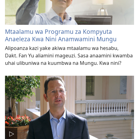
Mtaalamu wa Programu za Kompyuta
Anaeleza Kwa Nini Anamwamini Mungu
Alipoanza kazi yake akiwa mtaalamu wa hesabu,
Dakt. Fan Yu aliamini mageuzi. Sasa anaamini kwamba
uhai ulibuniwa na kuumbwa na Mungu. Kwa nini?