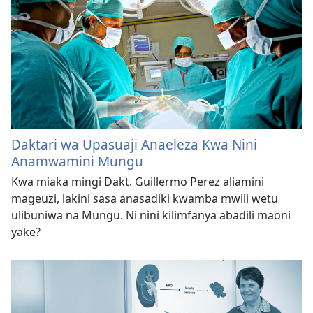
Daktari wa Upasuaji Anaeleza Kwa Nini
Anamwamini Mungu
Kwa miaka mingi Dakt. Guillermo Perez aliamini
mageuzi, lakini sasa anasadiki kwamba mwili wetu
ulibuniwa na Mungu. Ni nini kilimfanya abadili maoni
yake?