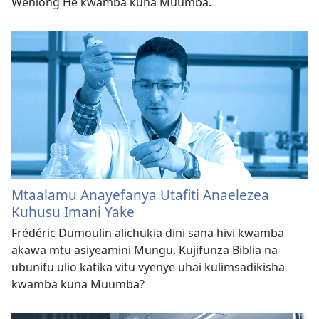
Wenlong He kwamba kuna Muumba.
Mtaalamu Anayefanya Utafiti Anaelezea
Kuhusu Imani Yake
Frédéric Dumoulin alichukia dini sana hivi kwamba
akawa mtu asiyeamini Mungu. Kujifunza Biblia na
ubunifu ulio katika vitu vyenye uhai kulimsadikisha
kwamba kuna Muumba?