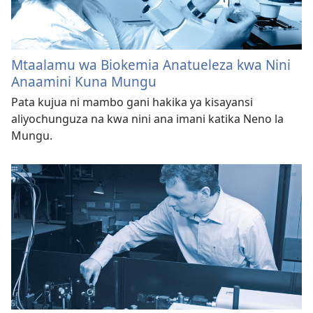
Mtaalamu wa Biokemia Anatueleza kwa Nini
Anaamini Kuna Mungu
Pata kujua ni mambo gani hakika ya kisayansi
aliyochunguza na kwa nini ana imani katika Neno la
Mungu.