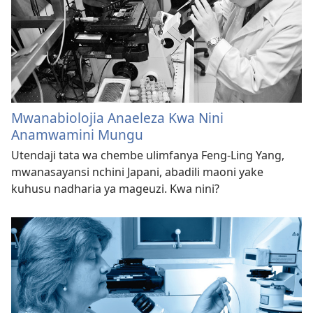
Mwanabiolojia Anaeleza Kwa Nini
Anamwamini Mungu
Utendaji tata wa chembe ulimfanya Feng-Ling Yang,
mwanasayansi nchini Japani, abadili maoni yake
kuhusu nadharia ya mageuzi. Kwa nini?