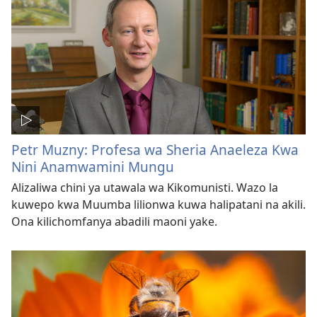
Petr Muzny: Profesa wa Sheria Anaeleza Kwa
Nini Anamwamini Mungu
Alizaliwa chini ya utawala wa Kikomunisti. Wazo la
kuwepo kwa Muumba lilionwa kuwa halipatani na akili.
Ona kilichomfanya abadili maoni yake.