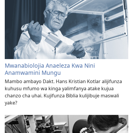
Mwanabiolojia Anaeleza Kwa Nini
Anamwamini Mungu
Mambo ambayo Dakt. Hans Kristian Kotlar alijifunza
kuhusu mfumo wa kinga yalimfanya atake kujua
chanzo cha uhai. Kujifunza Biblia kulijibuje maswali
yake?