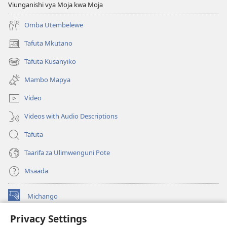
Viunganishi vya Moja kwa Moja
Omba Utembelewe
Tafuta Mkutano
(opens
new
Tafuta Kusanyiko
(opens
window)
new
Mambo Mapya
window)
Video
Videos with Audio Descriptions
Tafuta
Taarifa za Ulimwenguni Pote
Msaada
Michango
(opens
new
Privacy Settings
window)
Watchtower MAKTABA KWENYE MTANDAO™