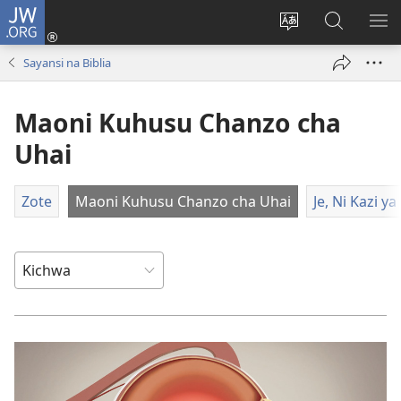
JW.ORG
Ingia
(opens
Badili
Tafuta
ON
new
lugha
Katika
ME
Sayansi na Biblia
window)
ya
JW.ORG
tovuti
Maoni Kuhusu Chanzo cha
Uhai
Zote
Maoni Kuhusu Chanzo cha Uhai
Je, Ni Kazi y