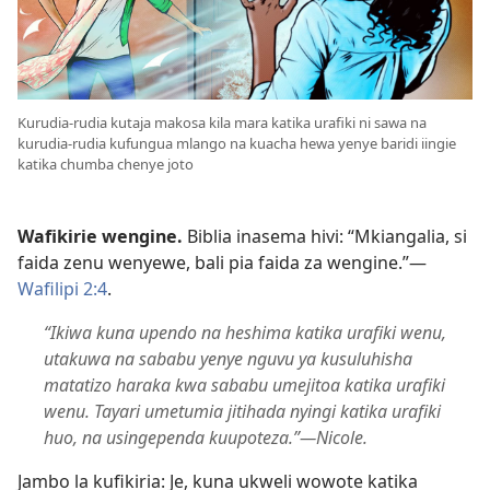
Kurudia-rudia kutaja makosa kila mara katika urafiki ni sawa na
kurudia-rudia kufungua mlango na kuacha hewa yenye baridi iingie
katika chumba chenye joto
Wafikirie wengine.
Biblia inasema hivi: “Mkiangalia, si
faida zenu wenyewe, bali pia faida za wengine.”​—
Wafilipi 2:4
.
“Ikiwa kuna upendo na heshima katika urafiki wenu,
utakuwa na sababu yenye nguvu ya kusuluhisha
matatizo haraka kwa sababu umejitoa katika urafiki
wenu. Tayari umetumia jitihada nyingi katika urafiki
huo, na usingependa kuupoteza.”​—Nicole.
Jambo la kufikiria: Je, kuna ukweli wowote katika