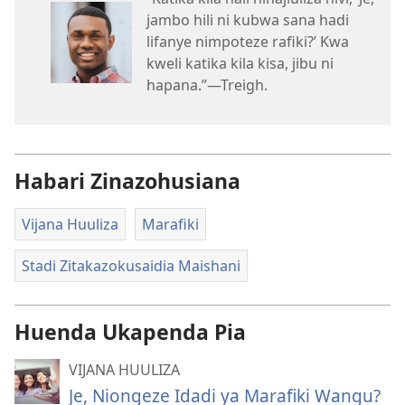
jambo hili ni kubwa sana hadi
lifanye nimpoteze rafiki?’ Kwa
kweli katika kila kisa, jibu ni
hapana.”​—Treigh.
Habari Zinazohusiana
Vijana Huuliza
Marafiki
Stadi Zitakazokusaidia Maishani
Huenda Ukapenda Pia
VIJANA HUULIZA
Je, Niongeze Idadi ya Marafiki Wangu?