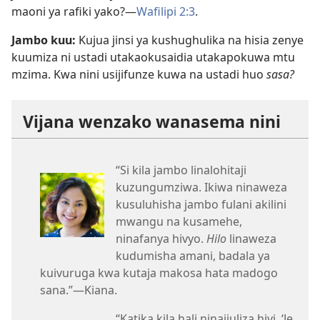
maoni ya rafiki yako?​—
Wafilipi 2:3
.
Jambo kuu:
Kujua jinsi ya kushughulika na hisia zenye
kuumiza ni ustadi utakaokusaidia utakapokuwa mtu
mzima. Kwa nini usijifunze kuwa na ustadi huo
sasa?
Vijana wenzako wanasema nini
“Si kila jambo linalohitaji
kuzungumziwa. Ikiwa ninaweza
kusuluhisha jambo fulani akilini
mwangu na kusamehe,
ninafanya hivyo.
Hilo
linaweza
kudumisha amani, badala ya
kuivuruga kwa kutaja makosa hata madogo
sana.”​—Kiana.
“Katika kila hali ninajiuliza hivi, ‘Je,