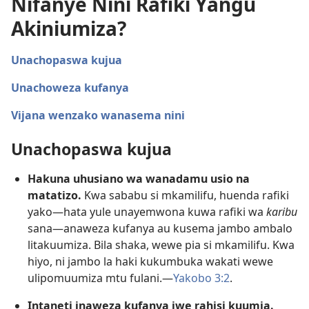
Nifanye Nini Rafiki Yangu
Akiniumiza?
Unachopaswa kujua
Unachoweza kufanya
Vijana wenzako wanasema nini
Unachopaswa kujua
Hakuna uhusiano wa wanadamu usio na
matatizo.
Kwa sababu si mkamilifu, huenda rafiki
yako​—hata yule unayemwona kuwa rafiki wa
karibu
sana​—anaweza kufanya au kusema jambo ambalo
litakuumiza. Bila shaka, wewe pia si mkamilifu. Kwa
hiyo, ni jambo la haki kukumbuka wakati wewe
ulipomuumiza mtu fulani.​—
Yakobo 3:2
.
Intaneti inaweza kufanya iwe rahisi kuumia.