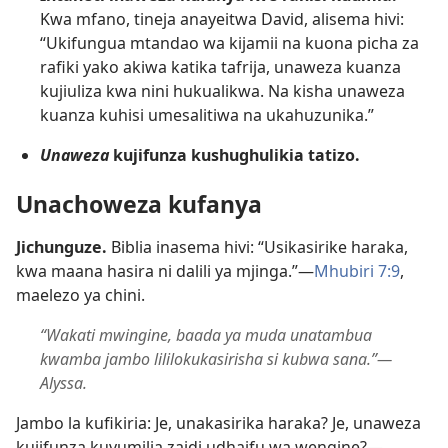
Kwa mfano, tineja anayeitwa David, alisema hivi:
“Ukifungua mtandao wa kijamii na kuona picha za
rafiki yako akiwa katika tafrija, unaweza kuanza
kujiuliza kwa nini hukualikwa. Na kisha unaweza
kuanza kuhisi umesalitiwa na ukahuzunika.”
Unaweza
kujifunza kushughulikia tatizo.
Unachoweza kufanya
Jichunguze.
Biblia inasema hivi: “Usikasirike haraka,
kwa maana hasira ni dalili ya mjinga.”​—
Mhubiri 7:9
,
maelezo ya chini.
“Wakati mwingine, baada ya muda unatambua
kwamba jambo lililokukasirisha si kubwa sana.”​—
Alyssa.
Jambo la kufikiria: Je, unakasirika haraka? Je, unaweza
kujifunza kuvumilia zaidi udhaifu wa wengine?​—