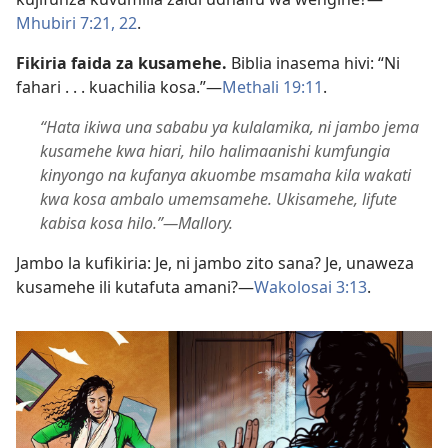
Mhubiri 7:​21, 22
.
Fikiria faida za kusamehe.
Biblia inasema hivi: “Ni
fahari . . . kuachilia kosa.”​—
Methali 19:11
.
“Hata ikiwa una sababu ya kulalamika, ni jambo jema
kusamehe kwa hiari, hilo halimaanishi kumfungia
kinyongo na kufanya akuombe msamaha kila wakati
kwa kosa ambalo umemsamehe. Ukisamehe, lifute
kabisa kosa hilo.”​—Mallory.
Jambo la kufikiria: Je, ni jambo zito sana? Je, unaweza
kusamehe ili kutafuta amani?​—
Wakolosai 3:​13
.