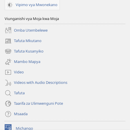
Vipimo vya Mwonekano
Viunganishi vya Moja kwa Moja
Omba Utembelewe
Tafuta Mkutano
(opens
new
Tafuta Kusanyiko
(opens
window)
new
Mambo Mapya
window)
Video
Videos with Audio Descriptions
Tafuta
Taarifa za Ulimwenguni Pote
Msaada
Michango