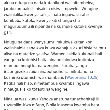
akina ndugu na dada kutanikoni walinitembelea,
jambo ambalo lilinisaidia nisiwe mpweke. Wengine
walinialika kwenye tafrija, hata ingawa si rahisi
kunibeba kutoka kwenye kiti changu cha
magurudumu ili nipande na kushuka kutoka kwenye
gari.
Ndugu na dada wenye umri mkubwa kutanikoni
walinisaidia sana kwa kuwa wanajua vizuri hisia za mtu
aliye na matatizo ya afya. Wamenisaidia kukubali hali
yangu na kutohisi hatia ninaposhindwa kutimiza
mambo mengi kama wengine. Furaha yangu
inaongezeka zaidi ninapohudhuria mikutano na
kushiriki utumishi wa shambani. (
Waebrania 10:25
)
Katika hali hizo, nimetambua kwamba ingawa
ninaugua, siko tofauti na wengine.
Ninajua wazi kuwa Yehova anatupa tunachohitaji ili
tuvumilie. Kwa mfano, Biblia inasema kwamba hata