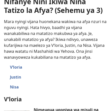
Nifanye Nini Ikiwa Nina
Tatizo la Afya? (Sehemu ya 3)
Mara nyingi vijana huonekana wakiwa na afya nzuri na
nguvu nyingi. Hata hivyo, baadhi ya vijana
wanakabiliwa na matatizo makubwa ya afya. Je,
unakabili matatizo ya afya? Ikiwa ndivyo, unaweza
kufarijiwa na maelezo ya V’loria, Justin, na Nisa. Vijana
hawa watatu ni Mashahidi wa Yehova. Ona jinsi
wanavyoweza kukabiliana na matatizo ya afya.
V’loria
Justin
Nisa
V’loria
Nimeugua ugonjwa wa misuli na