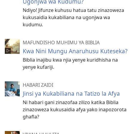
Ugonjwa wa Kudumu?
Ndiyo! Jifunze kuhusu hatua tatu zinazoweza
kukusaidia kukabiliana na ugonjwa wa
kudumu.
MAFUNDISHO MUHIMU YA BIBLIA
Kwa Nini Mungu Anaruhusu Kuteseka?
Biblia inajibu kwa njia yenye kuridhisha na
yenye kufariji.
HABARI ZAIDI
Jinsi ya Kukabiliana na Tatizo la Afya
Ni habari gani zinazofaa zilizo katika Biblia
zinazoweza kukusaidia afya yako inapozorota
ghafla?