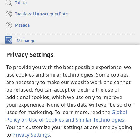
Tafuta
Taarifa za Ulimwenguni Pote
Msaada
Michango
(opens
new
Privacy Settings
window)
Watchtower MAKTABA KWENYE MTANDAO™
(opens
To provide you with the best possible experience, we
new
®
JW Hub
window)
use cookies and similar technologies. Some cookies
(opens
new
are necessary to make our website work and cannot
®
JW Library
window)
be refused. You can accept or decline the use of
additional cookies, which we use only to improve
Watchtower Library
your experience. None of this data will ever be sold or
used for marketing. To learn more, read the
Global
Policy on Use of Cookies and Similar Technologies
.
You can customize your settings at any time by going
Copyright
© 2026 Watch Tower Bible and Tract Society of Pennsylvania.
to
Privacy Settings
.
MASHARTI YA MATUMIZI
|
SERA YA FARAGHA
|
PRIVACY SETTINGS