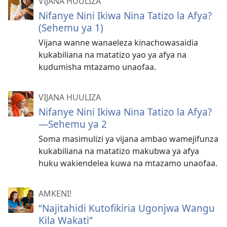
VIJANA HUULIZA
Nifanye Nini Ikiwa Nina Tatizo la Afya?
(Sehemu ya 1)
Vijana wanne wanaeleza kinachowasaidia
kukabiliana na matatizo yao ya afya na
kudumisha mtazamo unaofaa.
VIJANA HUULIZA
Nifanye Nini Ikiwa Nina Tatizo la Afya?
—Sehemu ya 2
Soma masimulizi ya vijana ambao wamejifunza
kukabiliana na matatizo makubwa ya afya
huku wakiendelea kuwa na mtazamo unaofaa.
AMKENI!
“Najitahidi Kutofikiria Ugonjwa Wangu
Kila Wakati”