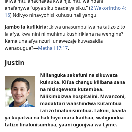
ikiwa mtu anachakaa kwa nje, mtu wa ndani
anafanywa “upya siku baada ya siku.” (
2 Wakorintho 4:​
16
) Ndivyo ninavyohisi kuhusu hali yangu!
Jambo la kufikiria:
Ikiwa unasumbuliwa na tatizo zito
la afya, kwa nini ni muhimu kushirikiana na wengine?
Kama una afya nzuri, unawezaje kuwasaidia
wanaougua?​—
Methali 17:17
.
Justin
Nilianguka sakafuni na sikuweza
kuinuka. Kifua changu kilibana sana
na nisingeweza kutembea.
Nilikimbizwa hospitalini. Mwanzoni,
madaktari walishindwa kutambua
tatizo linalonisumbua. Lakini, baada
ya kupatwa na hali hiyo mara kadhaa, waligundua
tatizo linalonisumbua, yaani ugonjwa wa Lyme.