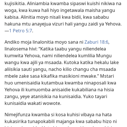
kujisikitia. Aliniambia kwamba sipaswi kuishi nikiwa na
woga, kwa kuwa hali hiyo ingetawala maisha yangu
kabisa. Alinitia moyo nisali kwa bidii, kwa sababu
hakuna mtu anayejua vizuri hali yangu zaidi ya Yehova.​
—
1 Petro 5:7
.
Andiko moja linalonitia moyo sana ni
Zaburi 18:6
,
linalosema hivi: “Katika taabu yangu niliendelea
kumwita Yehova, nami niliendelea kumlilia Mungu
wangu kwa ajili ya msaada. Kutoka katika hekalu lake
aliisikia sauti yangu, nacho kilio changu cha msaada
mbele zake sasa kikafika masikioni mwake.” Mstari
huo umenisaidia kutambua kwamba ninaposali kwa
Yehova ili kumuomba anisaidie kukabiliana na hisia
zangu, yeye atanisikia na kunisaidia. Yuko tayari
kunisaidia wakati wowote.
Nimejifunza kwamba si kosa kuhisi vibaya na hata
kukasirika tunapokabili majanga kwa sababu hizo ni