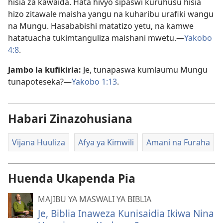
hisia za kawaida. Hata hivyo sipaswi kuruhusu hisia
hizo zitawale maisha yangu na kuharibu urafiki wangu
na Mungu. Hasababishi matatizo yetu, na kamwe
hatatuacha tukimtanguliza maishani mwetu.​—
Yakobo
4:8
.
Jambo la kufikiria:
Je, tunapaswa kumlaumu Mungu
tunapoteseka?​—
Yakobo 1:​13
.
Habari Zinazohusiana
Vijana Huuliza
Afya ya Kimwili
Amani na Furaha
Huenda Ukapenda Pia
MAJIBU YA MASWALI YA BIBLIA
Je, Biblia Inaweza Kunisaidia Ikiwa Nina