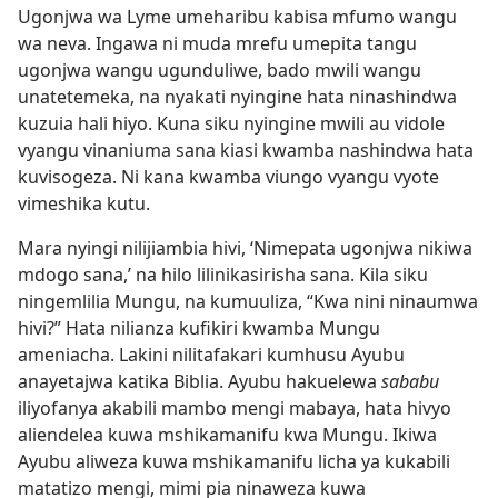
Ugonjwa wa Lyme umeharibu kabisa mfumo wangu
wa neva. Ingawa ni muda mrefu umepita tangu
ugonjwa wangu ugunduliwe, bado mwili wangu
unatetemeka, na nyakati nyingine hata ninashindwa
kuzuia hali hiyo. Kuna siku nyingine mwili au vidole
vyangu vinaniuma sana kiasi kwamba nashindwa hata
kuvisogeza. Ni kana kwamba viungo vyangu vyote
vimeshika kutu.
Mara nyingi nilijiambia hivi, ‘Nimepata ugonjwa nikiwa
mdogo sana,’ na hilo lilinikasirisha sana. Kila siku
ningemlilia Mungu, na kumuuliza, “Kwa nini ninaumwa
hivi?” Hata nilianza kufikiri kwamba Mungu
ameniacha. Lakini nilitafakari kumhusu Ayubu
anayetajwa katika Biblia. Ayubu hakuelewa
sababu
iliyofanya akabili mambo mengi mabaya, hata hivyo
aliendelea kuwa mshikamanifu kwa Mungu. Ikiwa
Ayubu aliweza kuwa mshikamanifu licha ya kukabili
matatizo mengi, mimi pia ninaweza kuwa