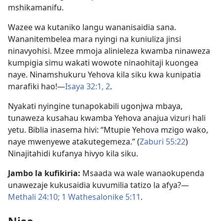
mshikamanifu.
Wazee wa kutaniko langu wananisaidia sana.
Wananitembelea mara nyingi na kuniuliza jinsi
ninavyohisi. Mzee mmoja alinieleza kwamba ninaweza
kumpigia simu wakati wowote ninaohitaji kuongea
naye. Ninamshukuru Yehova kila siku kwa kunipatia
marafiki hao!​—
Isaya 32:​1, 2
.
Nyakati nyingine tunapokabili ugonjwa mbaya,
tunaweza kusahau kwamba Yehova anajua vizuri hali
yetu. Biblia inasema hivi: “Mtupie Yehova mzigo wako,
naye mwenyewe atakutegemeza.” (
Zaburi 55:22
)
Ninajitahidi kufanya hivyo kila siku.
Jambo la kufikiria:
Msaada wa wale wanaokupenda
unawezaje kukusaidia kuvumilia tatizo la afya?​—
Methali 24:10;
1 Wathesalonike 5:​11
.