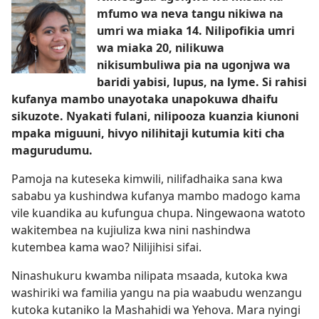
mfumo wa neva tangu nikiwa na
umri wa miaka 14. Nilipofikia umri
wa miaka 20, nilikuwa
nikisumbuliwa pia na ugonjwa wa
baridi yabisi, lupus, na lyme. Si rahisi
kufanya mambo unayotaka unapokuwa dhaifu
sikuzote. Nyakati fulani, nilipooza kuanzia kiunoni
mpaka miguuni, hivyo nilihitaji kutumia kiti cha
magurudumu.
Pamoja na kuteseka kimwili, nilifadhaika sana kwa
sababu ya kushindwa kufanya mambo madogo kama
vile kuandika au kufungua chupa. Ningewaona watoto
wakitembea na kujiuliza kwa nini nashindwa
kutembea kama wao? Nilijihisi sifai.
Ninashukuru kwamba nilipata msaada, kutoka kwa
washiriki wa familia yangu na pia waabudu wenzangu
kutoka kutaniko la Mashahidi wa Yehova. Mara nyingi