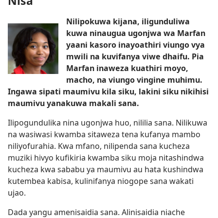
Nisa
Nilipokuwa kijana, iligunduliwa
kuwa ninaugua ugonjwa wa Marfan
yaani kasoro inayoathiri viungo vya
mwili na kuvifanya viwe dhaifu. Pia
Marfan inaweza kuathiri moyo,
macho, na viungo vingine muhimu.
Ingawa sipati maumivu kila siku, lakini siku nikihisi
maumivu yanakuwa makali sana.
Ilipogundulika nina ugonjwa huo, nililia sana. Nilikuwa
na wasiwasi kwamba sitaweza tena kufanya mambo
niliyofurahia. Kwa mfano, nilipenda sana kucheza
muziki hivyo kufikiria kwamba siku moja nitashindwa
kucheza kwa sababu ya maumivu au hata kushindwa
kutembea kabisa, kulinifanya niogope sana wakati
ujao.
Dada yangu amenisaidia sana. Alinisaidia niache