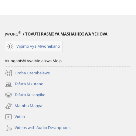
®
JW.ORG
/ TOVUTI RASMI YA MASHAHIDI WA YEHOVA
Vipimo vya Mwonekano
Viunganishi vya Moja kwa Moja
Omba Utembelewe
Tafuta Mkutano
(opens
new
Tafuta Kusanyiko
(opens
window)
new
Mambo Mapya
window)
Video
Videos with Audio Descriptions