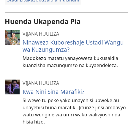
Huenda Ukapenda Pia
VIJANA HUULIZA
Ninaweza Kuboreshaje Ustadi Wangu
wa Kuzungumza?
Madokezo matatu yanayoweza kukusaidia
kuanzisha mazungumzo na kuyaendeleza.
VIJANA HUULIZA
Kwa Nini Sina Marafiki?
Si wewe tu peke yako unayehisi upweke au
unayehisi huna marafiki. Jifunze jinsi ambavyo
watu wengine wa umri wako walivyoshinda
hisia hizo.