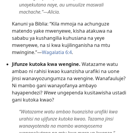
unayekutana naye, au umuulize maswali
machache.”—Alicia.
Kanuni ya Biblia: “Kila mmoja na achunguze
matendo yake mwenyewe, kisha atakuwa na
sababu ya kushangilia kuhusiana na yeye
mwenyewe, na si kwa kujilinganisha na mtu
mwingine.”—
Wagalatia 6:4
.
Jifunze kutoka kwa wengine.
Watazame watu
ambao ni rahisi kwao kuanzisha urafiki na uone
jinsi wanavyozungumza na wengine. Wanafauluje?
Ni mambo gani wanayofanya ambayo
hayapendezi?
Wewe
ungependa kusitawisha ustadi
gani kutoka kwao?
“Watazame watu ambao huanzisha urafiki kwa
urahisi na ujifunze kutoka kwao. Tazama jinsi
wanavyotenda na mambo wanayosema