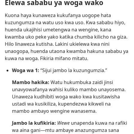
Elewa sababu ya woga wako
Kuona haya kunaweza kukufanya uogope hata
kuzungumza na watu uso kwa uso. Kwa sababu hiyo,
huenda ukajihisi umetengwa na wengine, kana
kwamba uko peke yako katika chumba kilicho na giza.
Hilo linaweza kutisha. Lakini ukielewa kwa nini
unaogopa, huenda utaona kwamba hakuna sababu ya
kuwa na woga. Fikiria mifano mitatu.
Woga wa 1:
“Sijui jambo la kuzungumzia.”
Mambo hakika:
Watu hukumbuka zaidi jinsi
unavyowafanya wahisi kuliko mambo unayosema.
Unaweza kudhibiti woga wako kwa kusitawisha
ustadi wa kusikiliza, kupendezwa kikweli na
mambo ambayo wengine wanasema.
Jambo la kufikiria:
Wewe
unapenda kuwa na rafiki
wa aina gani—mtu ambaye anazungumza sana