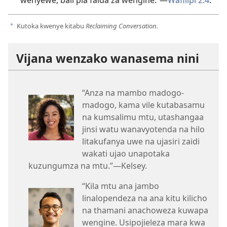
wenyewe, bali pia faida za wengine.”—
Wafilipi 2:4
.
Kutoka kwenye kitabu
Reclaiming Conversation.
a
Vijana wenzako wanasema nini
“Anza na mambo madogo-
madogo, kama vile kutabasamu
na kumsalimu mtu, utashangaa
jinsi watu wanavyotenda na hilo
litakufanya uwe na ujasiri zaidi
wakati ujao unapotaka
kuzungumza na mtu.”—Kelsey.
“Kila mtu ana jambo
linalopendeza na ana kitu kilicho
na thamani anachoweza kuwapa
wengine. Usipojieleza mara kwa