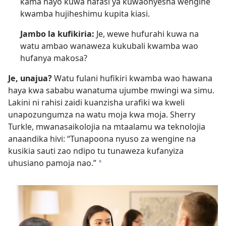
kama hayo kuwa nafasi ya kuwaonyesha wengine
kwamba hujiheshimu kupita kiasi.
Jambo la kufikiria:
Je, wewe hufurahi kuwa na
watu ambao wanaweza kukubali kwamba wao
hufanya makosa?
Je, unajua?
Watu fulani hufikiri kwamba wao hawana
haya kwa sababu wanatuma ujumbe mwingi wa simu.
Lakini ni rahisi zaidi kuanzisha urafiki wa kweli
unapozungumza na watu moja kwa moja. Sherry
Turkle, mwanasaikolojia na mtaalamu wa teknolojia
anaandika hivi: “Tunapoona nyuso za wengine na
kusikia sauti zao ndipo tu tunaweza kufanyiza
uhusiano pamoja nao.”
a