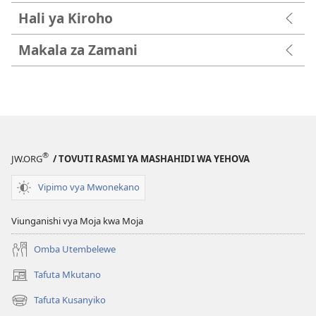
Hali ya Kiroho
Makala za Zamani
®
JW.ORG
/ TOVUTI RASMI YA MASHAHIDI WA YEHOVA
Vipimo vya Mwonekano
Viunganishi vya Moja kwa Moja
Omba Utembelewe
Tafuta Mkutano
(opens
new
Tafuta Kusanyiko
(opens
window)