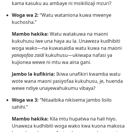
kama kasuku au ambaye ni msikilizaji mzuri?
Woga wa 2:
“Watu wataniona kuwa mwenye
kuchosha.”
Mambo hakika:
Watu watakuwa na maoni
kukuhusu iwe una haya au la. Unaweza kudhibiti
woga wako—na kuwasaidia watu kuwa na maoni
yanayofaa zaidi
kukuhusu—ukiwapa nafasi ya
kujionea wewe ni mtu wa aina gani.
Jambo la kufikiria:
Ikiwa unafikiri kwamba watu
wote wana maoni yasiyofaa kukuhusu, je, huenda
wewe ndiye unayewahukumu vibaya?
Woga wa 3:
“Nitaaibika nikisema jambo lisilo
sahihi.”
Mambo hakika:
Kila mtu hupatwa na hali hiyo.
Unaweza kudhibiti woga wako kwa kuona makosa