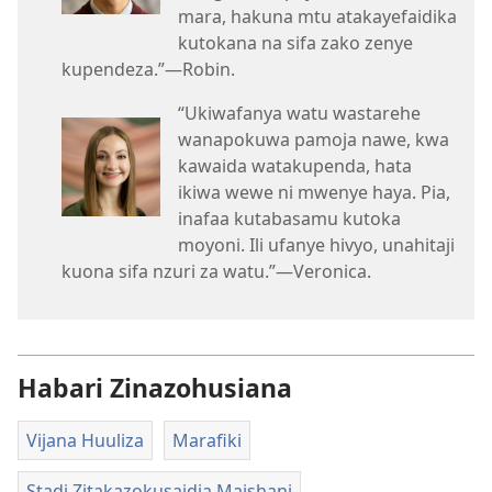
mara, hakuna mtu atakayefaidika
kutokana na sifa zako zenye
kupendeza.”—Robin.
“Ukiwafanya watu wastarehe
wanapokuwa pamoja nawe, kwa
kawaida watakupenda, hata
ikiwa wewe ni mwenye haya. Pia,
inafaa kutabasamu kutoka
moyoni. Ili ufanye hivyo, unahitaji
kuona sifa nzuri za watu.”—Veronica.
Habari Zinazohusiana
Vijana Huuliza
Marafiki
Stadi Zitakazokusaidia Maishani