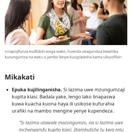
Unapojifunza kudhibiti woga wako, huenda ukagundua kwamba
kuzungumza na watu si jambo lenye kuogopesha kama ulivyofikiri
Mikakati
Epuka kujilinganisha.
Si lazima uwe mzungumzaji
kupita kiasi. Badala yake, lengo lako linapaswa
kuwa kuacha kuona haya ili usikose kufurahia
urafiki na mambo mengine yenye kupendeza.
“Si lazima utawale mazungumzo, na si lazima uwe
mchangamfu kupita kiasi. Jitambulishe tu kwa mtu