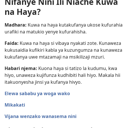
Nifanye Nini Ili Niache Kuwa
na Haya?
Madhara:
Kuwa na haya kutakufanya ukose kufurahia
urafiki na matukio yenye kufurahisha.
Faida:
Kuwa na haya si vibaya nyakati zote. Kunaweza
kukusaidia kufikiri kabla ya kuzungumza na kunaweza
kukufanya uwe mtazamaji na msikilizaji mzuri.
Habari njema:
Kuona haya si tatizo la kudumu, kwa
hiyo, unaweza kujifunza kudhibiti hali hiyo. Makala hii
itakuonyesha jinsi ya kufanya hivyo.
Elewa sababu ya woga wako
Mikakati
Vijana wenzako wanasema nini