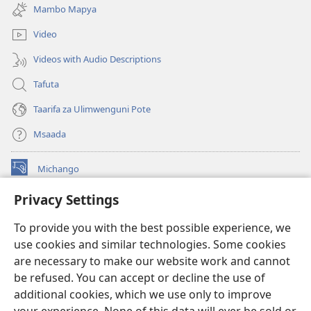
new
Mambo Mapya
window)
Video
Videos with Audio Descriptions
Tafuta
Taarifa za Ulimwenguni Pote
Msaada
Michango
(opens
new
Privacy Settings
window)
Watchtower MAKTABA KWENYE MTANDAO™
(opens
To provide you with the best possible experience, we
new
®
JW Hub
window)
use cookies and similar technologies. Some cookies
(opens
new
are necessary to make our website work and cannot
®
JW Library
window)
be refused. You can accept or decline the use of
additional cookies, which we use only to improve
Watchtower Library