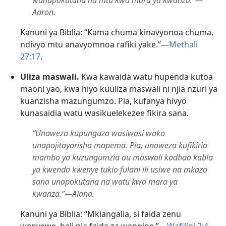
wanapokutana na mtu kwa mara ya kwanza.”—
Aaron.
Kanuni ya Biblia: “Kama chuma kinavyonoa chuma,
ndivyo mtu anavyomnoa rafiki yake.”—
Methali
27:17
.
Uliza maswali.
Kwa kawaida watu hupenda kutoa
maoni yao, kwa hiyo kuuliza maswali ni njia nzuri ya
kuanzisha mazungumzo. Pia, kufanya hivyo
kunasaidia watu wasikuelekezee fikira sana.
“Unaweza kupunguza wasiwasi wako
unapojitayarisha mapema. Pia, unaweza kufikiria
mambo ya kuzungumzia au maswali kadhaa kabla
ya kwenda kwenye tukio fulani ili usiwe na mkazo
sana unapokutana na watu kwa mara ya
kwanza.”—Alana.
Kanuni ya Biblia: “Mkiangalia, si faida zenu