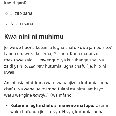
kadiri gani?
Si zito sana
Ni zito sana
Kwa nini ni muhimu
Je, wewe huona kutumia lugha chafu kuwa jambo zito?
Labda unaweza kusema, ‘Si sana. Kuna matatizo
makubwa zaidi ulimwenguni ya kutuhangaisha. Na
zaidi ya hilo,
kila mtu
hutumia lugha chafu!’ Je, hilo ni
kweli?
Amini usiamini, kuna watu wanaojizuia kutumia lugha
chafu. Na wanajua mambo fulani muhimu ambayo
watu wengine
hawajui
. Kwa mfano:
Kutumia lugha chafu si maneno matupu.
Usemi
wako hufunua jinsi ulivyo. Hivyo, kutumia lugha