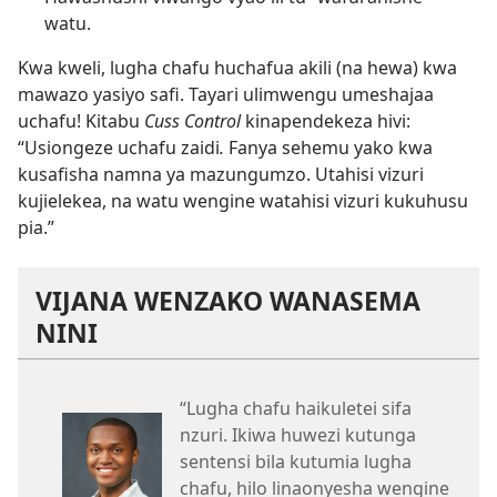
watu.
Kwa kweli, lugha chafu huchafua akili (na hewa) kwa
mawazo yasiyo safi. Tayari ulimwengu umeshajaa
uchafu! Kitabu
Cuss Control
kinapendekeza hivi:
“Usiongeze uchafu zaidi
.
Fanya sehemu yako kwa
kusafisha namna ya mazungumzo. Utahisi vizuri
kujielekea, na watu wengine watahisi vizuri kukuhusu
pia.”
VIJANA WENZAKO WANASEMA
NINI
“Lugha chafu haikuletei sifa
nzuri. Ikiwa huwezi kutunga
sentensi bila kutumia lugha
chafu, hilo linaonyesha wengine