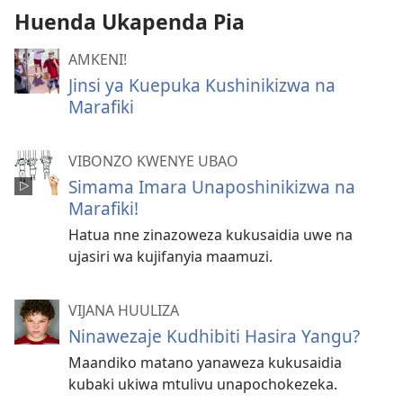
Huenda Ukapenda Pia
AMKENI!
Jinsi ya Kuepuka Kushinikizwa na
Marafiki
VIBONZO KWENYE UBAO
Simama Imara Unaposhinikizwa na
Marafiki!
Hatua nne zinazoweza kukusaidia uwe na
ujasiri wa kujifanyia maamuzi.
VIJANA HUULIZA
Ninawezaje Kudhibiti Hasira Yangu?
Maandiko matano yanaweza kukusaidia
kubaki ukiwa mtulivu unapochokezeka.