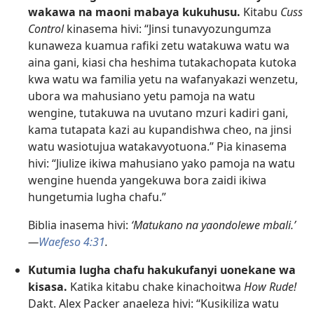
wakawa na maoni mabaya kukuhusu.
Kitabu
Cuss
Control
kinasema hivi: “Jinsi tunavyozungumza
kunaweza kuamua rafiki zetu watakuwa watu wa
aina gani, kiasi cha heshima tutakachopata kutoka
kwa watu wa familia yetu na wafanyakazi wenzetu,
ubora wa mahusiano yetu pamoja na watu
wengine, tutakuwa na uvutano mzuri kadiri gani,
kama tutapata kazi au kupandishwa cheo, na jinsi
watu wasiotujua watakavyotuona.” Pia kinasema
hivi: “Jiulize ikiwa mahusiano yako pamoja na watu
wengine huenda yangekuwa bora zaidi ikiwa
hungetumia lugha chafu.”
Biblia inasema hivi:
‘Matukano na yaondolewe mbali.’​
—
Waefeso 4:​31
.
Kutumia lugha chafu hakukufanyi uonekane wa
kisasa.
Katika kitabu chake kinachoitwa
How Rude!
Dakt. Alex Packer anaeleza hivi: “Kusikiliza watu