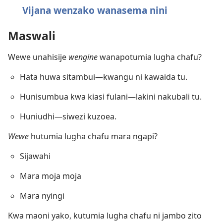
Vijana wenzako wanasema nini
Maswali
Wewe unahisije
wengine
wanapotumia lugha chafu?
Hata huwa sitambui​—kwangu ni kawaida tu.
Hunisumbua kwa kiasi fulani​—lakini nakubali tu.
Huniudhi​—siwezi kuzoea.
Wewe
hutumia lugha chafu mara ngapi?
Sijawahi
Mara moja moja
Mara nyingi
Kwa maoni yako, kutumia lugha chafu ni jambo zito