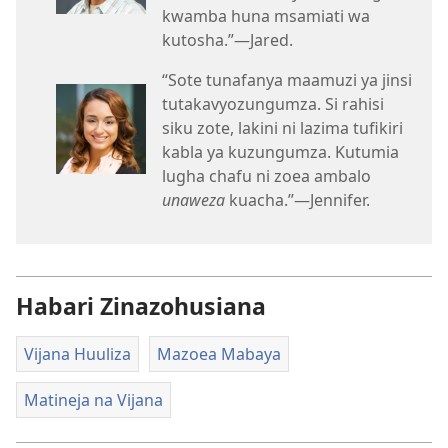
kwamba huna msamiati wa
kutosha.”​—Jared.
“Sote tunafanya maamuzi ya jinsi
tutakavyozungumza. Si rahisi
siku zote, lakini ni lazima tufikiri
kabla ya kuzungumza. Kutumia
lugha chafu ni zoea ambalo
unaweza
kuacha.”​—Jennifer.
Habari Zinazohusiana
Vijana Huuliza
Mazoea Mabaya
Matineja na Vijana