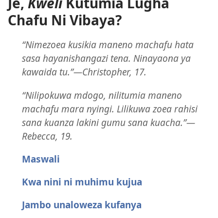
Je,
Kweli
Kutumia Lugha
Chafu Ni Vibaya?
“Nimezoea kusikia maneno machafu hata
sasa hayanishangazi tena. Ninayaona ya
kawaida tu.”​—Christopher, 17.
“Nilipokuwa mdogo, nilitumia maneno
machafu mara nyingi. Lilikuwa zoea rahisi
sana kuanza lakini gumu sana kuacha.”​—
Rebecca, 19.
Maswali
Kwa nini ni muhimu kujua
Jambo unaloweza kufanya