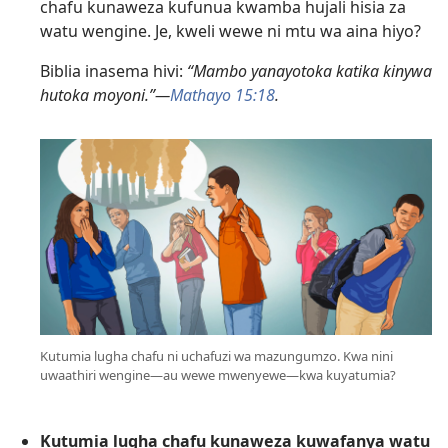
chafu kunaweza kufunua kwamba hujali hisia za
watu wengine. Je, kweli wewe ni mtu wa aina hiyo?
Biblia inasema hivi:
“Mambo yanayotoka katika kinywa
hutoka moyoni.”​—
Mathayo 15:18
.
Kutumia lugha chafu ni uchafuzi wa mazungumzo. Kwa nini
uwaathiri wengine​—au wewe mwenyewe​—kwa kuyatumia?
Kutumia lugha chafu kunaweza kuwafanya watu