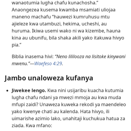
wanaotumia lugha chafu kunachosha.”
Anaongezea kusema kwamba msamiati uliojaa
maneno machafu “hauwezi kumruhusu mtu
ajieleze kwa utambuzi, hekima, ucheshi, au
huruma. Ikiwa usemi wako ni wa kizembe, hauna
kina au ubunifu, bila shaka akili yako itakuwa hivyo
pia.”
Biblia inasema hivi:
“Neno lililooza na lisitoke kinywani
mwenu.”​—
Waefeso 4:​29
.
Jambo unaloweza kufanya
Jiwekee lengo.
Kwa nini usijaribu kuacha kutumia
lugha chafu ndani ya mwezi mmoja au kwa muda
mfupi zaidi? Unaweza kuweka rekodi ya maendeleo
yako kwenye chati au kalenda. Hata hivyo, ili
uimarishe azimio lako, unahitaji kuchukua hatua za
ziada. Kwa mfano: