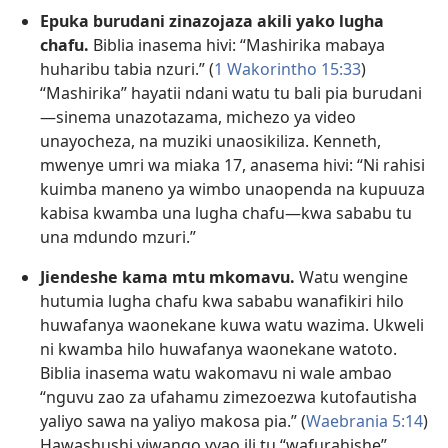
Epuka burudani zinazojaza akili yako lugha
chafu.
Biblia inasema hivi: “Mashirika mabaya
huharibu tabia nzuri.” (
1 Wakorintho 15:33
)
“Mashirika” hayatii ndani watu tu bali pia burudani​
—sinema unazotazama, michezo ya video
unayocheza, na muziki unaosikiliza. Kenneth,
mwenye umri wa miaka 17, anasema hivi: “Ni rahisi
kuimba maneno ya wimbo unaopenda na kupuuza
kabisa kwamba una lugha chafu​—kwa sababu tu
una mdundo mzuri.”
Jiendeshe kama mtu mkomavu.
Watu wengine
hutumia lugha chafu kwa sababu wanafikiri hilo
huwafanya waonekane kuwa watu wazima. Ukweli
ni kwamba hilo huwafanya waonekane watoto.
Biblia inasema watu wakomavu ni wale ambao
“nguvu zao za ufahamu zimezoezwa kutofautisha
yaliyo sawa na yaliyo makosa pia.” (
Waebrania 5:​14
)
Hawashushi viwango vyao ili tu “wafurahishe”