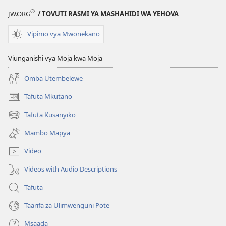
®
JW.ORG
/ TOVUTI RASMI YA MASHAHIDI WA YEHOVA
Vipimo vya Mwonekano
Viunganishi vya Moja kwa Moja
Omba Utembelewe
Tafuta Mkutano
(opens
new
Tafuta Kusanyiko
(opens
window)
new
Mambo Mapya
window)
Video
Videos with Audio Descriptions
Tafuta
Taarifa za Ulimwenguni Pote
Msaada