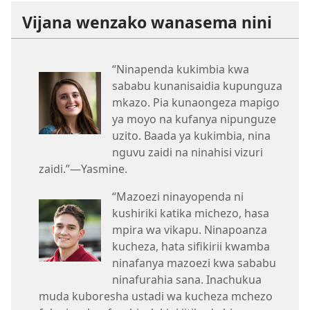
Vijana wenzako wanasema nini
“Ninapenda kukimbia kwa
sababu kunanisaidia kupunguza
mkazo. Pia kunaongeza mapigo
ya moyo na kufanya nipunguze
uzito. Baada ya kukimbia, nina
nguvu zaidi na ninahisi vizuri
zaidi.”—Yasmine.
“Mazoezi ninayopenda ni
kushiriki katika michezo, hasa
mpira wa vikapu. Ninapoanza
kucheza, hata sifikirii kwamba
ninafanya mazoezi kwa sababu
ninafurahia sana. Inachukua
muda kuboresha ustadi wa kucheza mchezo