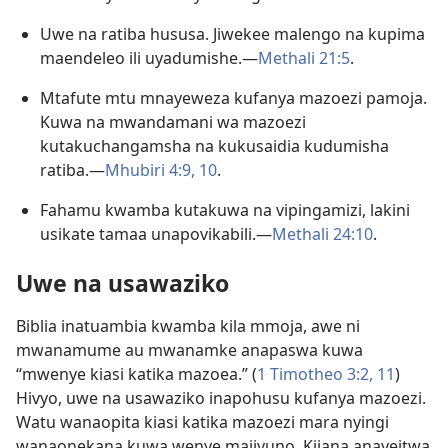
Uwe na ratiba hususa. Jiwekee malengo na kupima
maendeleo ili uyadumishe.—
Methali 21:5
.
Mtafute mtu mnayeweza kufanya mazoezi pamoja.
Kuwa na mwandamani wa mazoezi
kutakuchangamsha na kukusaidia kudumisha
ratiba.—
Mhubiri 4:9, 10
.
Fahamu kwamba kutakuwa na vipingamizi, lakini
usikate tamaa unapovikabili.—
Methali 24:10
.
Uwe na usawaziko
Biblia inatuambia kwamba kila mmoja, awe ni
mwanamume au mwanamke anapaswa kuwa
“mwenye kiasi katika mazoea.” (
1 Timotheo 3:2,
11
)
Hivyo, uwe na usawaziko inapohusu kufanya mazoezi.
Watu wanaopita kiasi katika mazoezi mara nyingi
wanaonekana kuwa wenye majivuno. Kijana anayeitwa