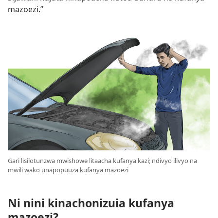
mazoezi.”
Gari lisilotunzwa mwishowe litaacha kufanya kazi; ndivyo ilivyo na
mwili wako unapopuuza kufanya mazoezi
Ni nini kinachonizuia kufanya
mazoezi?