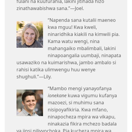
fulani na kuufurahia, lakini jitihada hizo
zinathawabishwa sana.”—Joel.
“Napenda sana kutalii maeneo
kwa mguu! Kwa kweli,
ninaridhika kiakili na kimwili pia.
Kama watu wengi, nina
mahangaiko mbalimbali, lakini
ninapoangalia uumbaji, ninapata
usawaziko na kuimarishwa, jambo ambalo si
rahisi katika ulimwengu huu wenye
shughuli.”—Lily.
“Mambo mengi yanayofanya
ionekane
kuwa vigumu kufanya
mazoezi, si muhimu sana
nisipoyafikiria. Kwa mfano,
ninapocheza mpira wa vikapu,
ninakazia fikira mchezo badala
ya jinsi nilivyochoka. Pia kucheza mpira wa