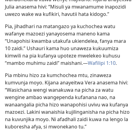
Julia anasema hivi: “Misuli ya mwanamume inapozidi
uwezo wake wa kufikiri, havutii hata kidogo.”
Pia, jihadhari na matangazo ya kuchochea watu
wafanye mazoezi yanayosema maneno kama
“Unapohisi kwamba utakufa ukiendelea, fanya mara
10 zaidi.” Ushauri kama huo unaweza kukuumiza
kimwili na pia kufanya upoteze mwelekeo kuhusu
“mambo muhimu zaidi” maishani.—
Wafilipi 1:10
.
Pia mbinu hizo za kumchochea mtu, zinaweza
kumvunja moyo. Kijana anayeitwa Vera anasema hivi:
“Wasichana wengi wanakuwa na picha za watu
wengine ambao wangependa kufanana nao, na
wanaangalia picha hizo wanapohisi uvivu wa kufanya
mazoezi. Lakini wanaishia kujilinganisha na picha hizo
na kuvunjika moyo. Ni afadhali zaidi kuwa na lengo la
kuboresha afya, si mwonekano tu.”