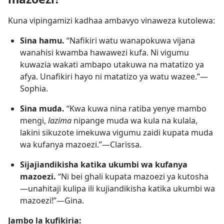
Kuna vipingamizi kadhaa ambavyo vinaweza kutolewa:
Sina hamu.
“Nafikiri watu wanapokuwa vijana
wanahisi kwamba hawawezi kufa. Ni vigumu
kuwazia wakati ambapo utakuwa na matatizo ya
afya. Unafikiri hayo ni matatizo ya watu wazee.”—
Sophia.
Sina muda.
“Kwa kuwa nina ratiba yenye mambo
mengi,
lazima
nipange muda wa kula na kulala,
lakini sikuzote imekuwa vigumu zaidi kupata muda
wa kufanya mazoezi.”—Clarissa.
Sijajiandikisha katika ukumbi wa kufanya
mazoezi.
“Ni bei ghali kupata mazoezi ya kutosha
—unahitaji kulipa ili kujiandikisha katika ukumbi wa
mazoezi!”—Gina.
Jambo la kufikiria: