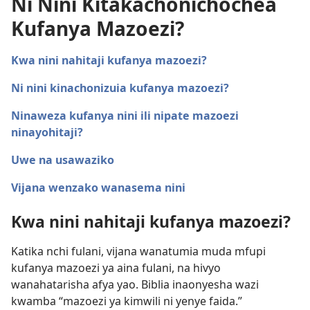
Ni Nini Kitakachonichochea
Kufanya Mazoezi?
Kwa nini nahitaji kufanya mazoezi?
Ni nini kinachonizuia kufanya mazoezi?
Ninaweza kufanya nini ili nipate mazoezi
ninayohitaji?
Uwe na usawaziko
Vijana wenzako wanasema nini
Kwa nini nahitaji kufanya mazoezi?
Katika nchi fulani, vijana wanatumia muda mfupi
kufanya mazoezi ya aina fulani, na hivyo
wanahatarisha afya yao. Biblia inaonyesha wazi
kwamba “mazoezi ya kimwili ni yenye faida.”