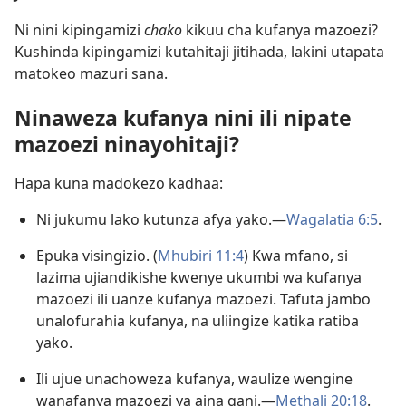
Ni nini kipingamizi
chako
kikuu cha kufanya mazoezi?
Kushinda kipingamizi kutahitaji jitihada, lakini utapata
matokeo mazuri sana.
Ninaweza kufanya nini ili nipate
mazoezi ninayohitaji?
Hapa kuna madokezo kadhaa:
Ni jukumu lako kutunza afya yako.—
Wagalatia 6:5
.
Epuka visingizio. (
Mhubiri 11:4
) Kwa mfano, si
lazima ujiandikishe kwenye ukumbi wa kufanya
mazoezi ili uanze kufanya mazoezi. Tafuta jambo
unalofurahia kufanya, na uliingize katika ratiba
yako.
Ili ujue unachoweza kufanya, waulize wengine
wanafanya mazoezi ya aina gani.—
Methali 20:18
.