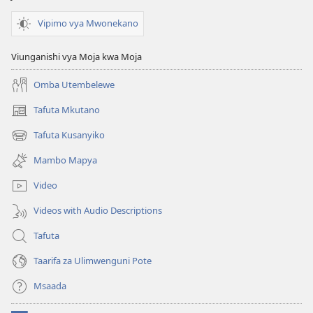
Vipimo vya Mwonekano
Viunganishi vya Moja kwa Moja
Omba Utembelewe
Tafuta Mkutano
(opens
new
Tafuta Kusanyiko
(opens
window)
new
Mambo Mapya
window)
Video
Videos with Audio Descriptions
Tafuta
Taarifa za Ulimwenguni Pote
Msaada