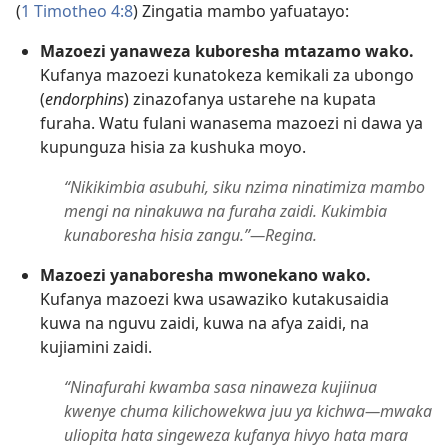
(
1 Timotheo 4:8
) Zingatia mambo yafuatayo:
Mazoezi yanaweza kuboresha mtazamo wako.
Kufanya mazoezi kunatokeza kemikali za ubongo
(
endorphins
) zinazofanya ustarehe na kupata
furaha. Watu fulani wanasema mazoezi ni dawa ya
kupunguza hisia za kushuka moyo.
“Nikikimbia asubuhi, siku nzima ninatimiza mambo
mengi na ninakuwa na furaha zaidi. Kukimbia
kunaboresha hisia zangu.”—Regina.
Mazoezi yanaboresha mwonekano wako.
Kufanya mazoezi kwa usawaziko kutakusaidia
kuwa na nguvu zaidi, kuwa na afya zaidi, na
kujiamini zaidi.
“Ninafurahi kwamba sasa ninaweza kujiinua
kwenye chuma kilichowekwa juu ya kichwa—mwaka
uliopita hata singeweza kufanya hivyo hata mara