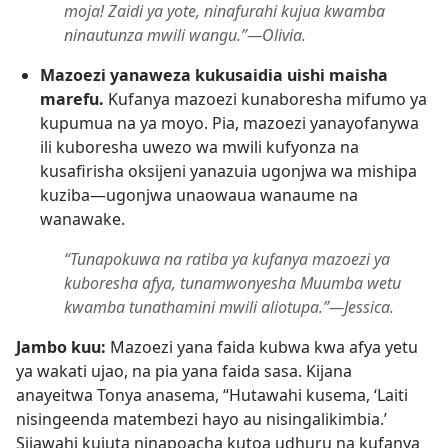
moja! Zaidi ya yote, ninafurahi kujua kwamba
ninautunza mwili wangu.”—Olivia.
Mazoezi yanaweza kukusaidia uishi maisha
marefu.
Kufanya mazoezi kunaboresha mifumo ya
kupumua na ya moyo. Pia, mazoezi yanayofanywa
ili kuboresha uwezo wa mwili kufyonza na
kusafirisha oksijeni yanazuia ugonjwa wa mishipa
kuziba—ugonjwa unaowaua wanaume na
wanawake.
“Tunapokuwa na ratiba ya kufanya mazoezi ya
kuboresha afya, tunamwonyesha Muumba wetu
kwamba tunathamini mwili aliotupa.”—Jessica.
Jambo kuu:
Mazoezi yana faida kubwa kwa afya yetu
ya wakati ujao, na pia yana faida sasa. Kijana
anayeitwa Tonya anasema, “Hutawahi kusema, ‘Laiti
nisingeenda matembezi hayo au nisingalikimbia.’
Sijawahi kujuta ninapoacha kutoa udhuru na kufanya