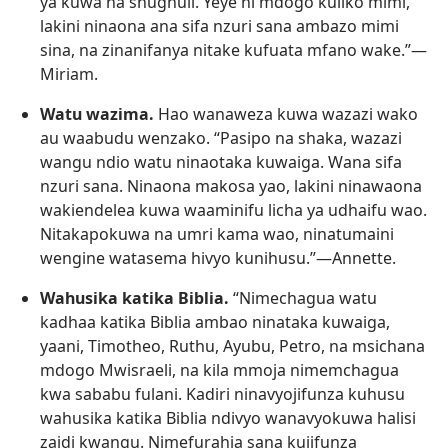
ya kuwa na shughuli. Yeye ni mdogo kuliko mimi,
lakini ninaona ana sifa nzuri sana ambazo mimi
sina, na zinanifanya nitake kufuata mfano wake.”​—
Miriam.
Watu wazima.
Hao wanaweza kuwa wazazi wako
au waabudu wenzako. “Pasipo na shaka, wazazi
wangu ndio watu ninaotaka kuwaiga. Wana sifa
nzuri sana. Ninaona makosa yao, lakini ninawaona
wakiendelea kuwa waaminifu licha ya udhaifu wao.
Nitakapokuwa na umri kama wao, ninatumaini
wengine watasema hivyo kunihusu.”​—Annette.
Wahusika katika Biblia.
“Nimechagua watu
kadhaa katika Biblia ambao ninataka kuwaiga,
yaani, Timotheo, Ruthu, Ayubu, Petro, na msichana
mdogo Mwisraeli, na kila mmoja nimemchagua
kwa sababu fulani. Kadiri ninavyojifunza kuhusu
wahusika katika Biblia ndivyo wanavyokuwa halisi
zaidi kwangu. Nimefurahia sana kujifunza