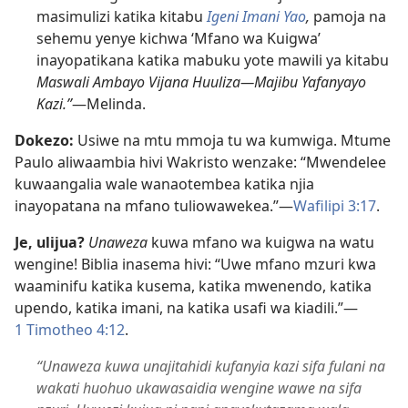
masimulizi katika kitabu
Igeni Imani Yao
,
pamoja na
sehemu yenye kichwa ‘Mfano wa Kuigwa’
inayopatikana katika mabuku yote mawili ya kitabu
Maswali Ambayo Vijana Huuliza​—Majibu Yafanyayo
Kazi.”
​—Melinda.
Dokezo:
Usiwe na mtu mmoja tu wa kumwiga. Mtume
Paulo aliwaambia hivi Wakristo wenzake: “Mwendelee
kuwaangalia wale wanaotembea katika njia
inayopatana na mfano tuliowawekea.”​—
Wafilipi 3:​17
.
Je, ulijua?
Unaweza
kuwa mfano wa kuigwa na watu
wengine! Biblia inasema hivi: “Uwe mfano mzuri kwa
waaminifu katika kusema, katika mwenendo, katika
upendo, katika imani, na katika usafi wa kiadili.”​—
1 Timotheo 4:​12
.
“Unaweza kuwa unajitahidi kufanyia kazi sifa fulani na
wakati huohuo ukawasaidia wengine wawe na sifa