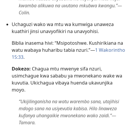
kwamba alikuwa na uvutano mkubwa kwangu.”​—
Colin.
Uchaguzi wako wa mtu wa kumwiga unaweza
kuathiri jinsi unavyofikiri na unavyohisi.
Biblia inasema hivi: “Msipotoshwe. Kushirikiana na
watu wabaya huharibu tabia nzuri.”​—
1 Wakorintho
15:33
.
Dokezo:
Chagua mtu mwenye sifa nzuri,
usimchague kwa sababu ya mwonekano wake wa
kuvutia. Ukichagua vibaya huenda ukavunjika
moyo.
“Ukijilinganisha na watu warembo sana, utajihisi
mdogo sana na usiyevutia kabisa. Hilo linaweza
kufanya uhangaikie mwonekano wako zaidi.”​—
Tamara.