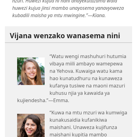
nzuri. Huwezi kujua ni nani anayekutazama wala
huwezi kujua jinsi mambo unayosema yanavyoweza
kubadili maisha ya mtu mwingine.”​—Kiana.
Vijana wenzako wanasema nini
“Watu wengi mashuhuri hutumia
vibaya miili ambayo wamepewa
na Yehova. Kuwaiga watu kama
hao kunatudhuru na kunaweza
kufanya tusiwe na maoni mazuri
kuhusu njia ya kawaida ya
kujiendesha.”​—Emma.
“Kuwa na mtu mzuri wa kumwiga
kunakusaidia kufanikiwa
maishani. Unaweza kujifunza
maishani kupitia mambo