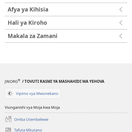
Afya ya Kihisia
Hali ya Kiroho
Makala za Zamani
®
JW.ORG
/ TOVUTI RASMI YA MASHAHIDI WA YEHOVA
Vipimo vya Mwonekano
Viunganishi vya Moja kwa Moja
Omba Utembelewe
Tafuta Mkutano