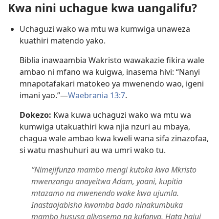
Kwa nini uchague kwa uangalifu?
Uchaguzi wako wa mtu wa kumwiga unaweza
kuathiri matendo yako.
Biblia inawaambia Wakristo wawakazie fikira wale
ambao ni mfano wa kuigwa, inasema hivi: “Nanyi
mnapotafakari matokeo ya mwenendo wao, igeni
imani yao.”​—
Waebrania 13:7
.
Dokezo:
Kwa kuwa uchaguzi wako wa mtu wa
kumwiga utakuathiri kwa njia nzuri au mbaya,
chagua wale ambao kwa kweli wana sifa zinazofaa,
si watu mashuhuri au wa umri wako tu.
“Nimejifunza mambo mengi kutoka kwa Mkristo
mwenzangu anayeitwa Adam, yaani, kupitia
mtazamo na mwenendo wake kwa ujumla.
Inastaajabisha kwamba bado ninakumbuka
mambo hususa aliyosema na kufanya. Hata hajui