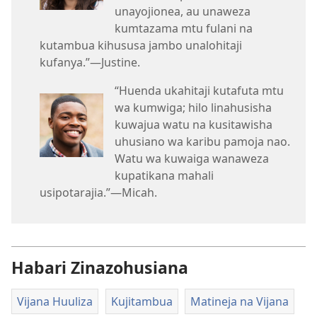
unayojionea, au unaweza
kumtazama mtu fulani na
kutambua kihususa jambo unalohitaji
kufanya.”​—Justine.
“Huenda ukahitaji kutafuta mtu
wa kumwiga; hilo linahusisha
kuwajua watu na kusitawisha
uhusiano wa karibu pamoja nao.
Watu wa kuwaiga wanaweza
kupatikana mahali
usipotarajia.”—Micah.
Habari Zinazohusiana
Vijana Huuliza
Kujitambua
Matineja na Vijana