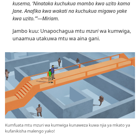
kusema, ‘Ninataka kuchukua mambo kwa uzito kama
Jane. Anafika kwa wakati na kuchukua migawo yake
kwa uzito.’”​—Miriam.
Jambo kuu: Unapochagua mtu
mzuri
wa kumwiga,
unaamua utakuwa mtu wa aina gani.
Kumfuata mtu mzuri wa kumwiga kunaweza kuwa njia ya mkato ya
kufanikisha malengo yako!