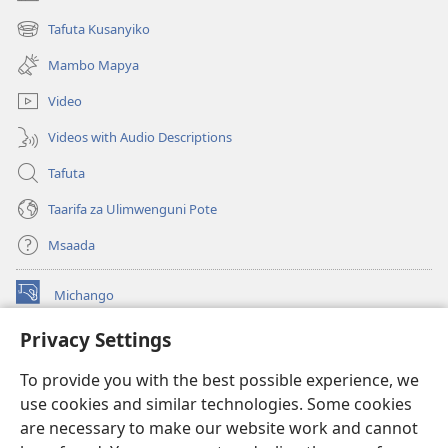
(opens
new
Tafuta Kusanyiko
(opens
window)
new
Mambo Mapya
window)
Video
Videos with Audio Descriptions
Tafuta
Taarifa za Ulimwenguni Pote
Msaada
Michango
(opens
new
Privacy Settings
window)
Watchtower MAKTABA KWENYE MTANDAO™
(opens
To provide you with the best possible experience, we
new
®
JW Hub
window)
use cookies and similar technologies. Some cookies
(opens
new
are necessary to make our website work and cannot
®
JW Library
window)