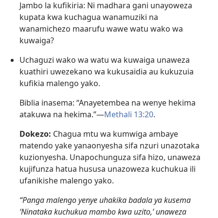
Jambo la kufikiria: Ni madhara gani unayoweza
kupata kwa kuchagua wanamuziki na
wanamichezo maarufu wawe watu wako wa
kuwaiga?
Uchaguzi wako wa watu wa kuwaiga unaweza
kuathiri uwezekano wa kukusaidia au kukuzuia
kufikia malengo yako.
Biblia inasema: “Anayetembea na wenye hekima
atakuwa na hekima.”​—
Methali 13:20
.
Dokezo:
Chagua mtu wa kumwiga ambaye
matendo yake yanaonyesha sifa nzuri unazotaka
kuzionyesha. Unapochunguza sifa hizo, unaweza
kujifunza hatua hususa unazoweza kuchukua ili
ufanikishe malengo yako.
“Panga malengo yenye uhakika badala ya kusema
‘Ninataka kuchukua mambo kwa uzito,’ unaweza