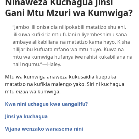
Ninaweza Kuchagua Jinsi
Gani Mtu Mzuri wa Kumwiga?
“Jambo lililonisaidia nilipokabili matatizo shuleni,
lilikuwa kufikiria mtu fulani niliyemheshimu sana
ambaye alikabiliana na matatizo kama hayo. Kisha
nilijaribu kufuata mfano wa mtu huyo. Kuwa na
mtu wa kumwiga hufanya iwe rahisi kukabiliana na
hali ngumu.”​—Haley.
Mtu wa kumwiga anaweza kukusaidia kuepuka
matatizo na kufikia malengo yako. Siri ni kuchagua
mtu
mzuri
wa kumwiga.
Kwa nini uchague kwa uangalifu?
Jinsi ya kuchagua
Vijana wenzako wanasema nini