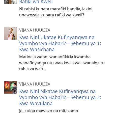
Rafiki wa Kweli
Ni rahisi kupata marafiki bandia, lakini
unawezaje kupata rafiki wa kweli?
VIJANA HUULIZA
Kwa Nini Ukatae Kufinyangwa na
Vyombo vya Habari?​—Sehemu ya 1:
Kwa Wasichana
Matineja wengi wanaofikiria kwamba
wanafinyanga utu wao kwa kweli wanaiga tu
tabia za watu.
VIJANA HUULIZA
Kwa Nini Nikatae Kufinyangwa na
Vyombo vya Habari?​—Sehemu ya 2:
Kwa Wavulana
Je, kuiga mawazo na mitazamo