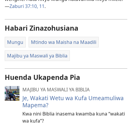
—
Zaburi 37:10, 11
.
Habari Zinazohusiana
Mungu
Mtindo wa Maisha na Maadili
Majibu ya Maswali ya Biblia
Huenda Ukapenda Pia
MAJIBU YA MASWALI YA BIBLIA
Je, Wakati Wetu wa Kufa Umeamuliwa
Mapema?
Kwa nini Biblia inasema kwamba kuna “wakati
wa kufa”?