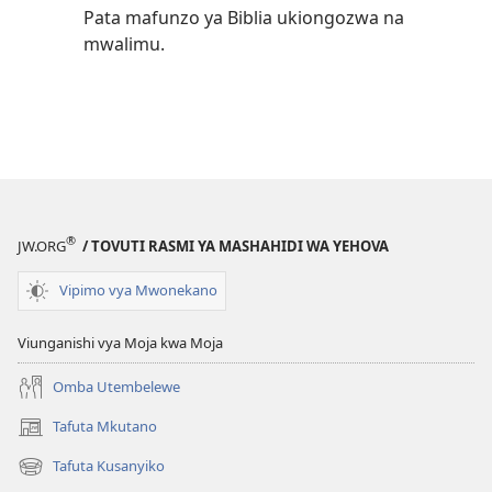
Pata mafunzo ya Biblia ukiongozwa na
mwalimu.
®
JW.ORG
/ TOVUTI RASMI YA MASHAHIDI WA YEHOVA
Vipimo vya Mwonekano
Viunganishi vya Moja kwa Moja
Omba Utembelewe
Tafuta Mkutano
(opens
new
Tafuta Kusanyiko
(opens
window)