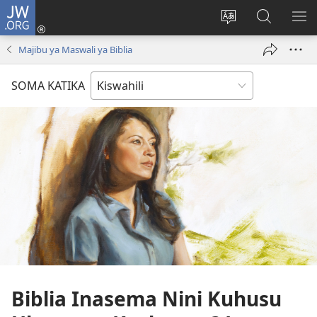
JW.ORG
Ingia
(opens
Badili
Tafuta
ON
new
lugha
Katika
ME
Majibu ya Maswali ya Biblia
window)
ya
JW.ORG
tovuti
SOMA KATIKA
Biblia Inasema Nini Kuhusu