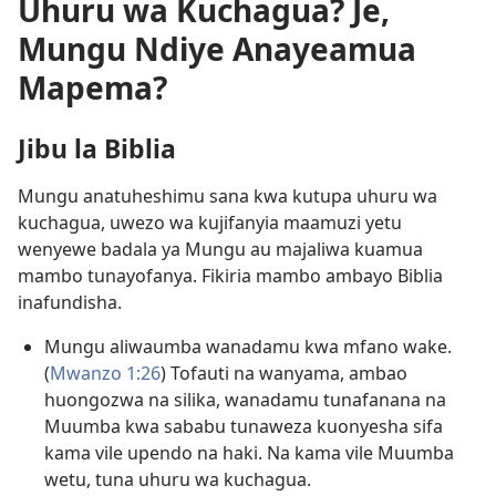
Uhuru wa Kuchagua? Je,
Mungu Ndiye Anayeamua
Mapema?
Jibu la Biblia
Mungu anatuheshimu sana kwa kutupa uhuru wa
kuchagua, uwezo wa kujifanyia maamuzi yetu
wenyewe badala ya Mungu au majaliwa kuamua
mambo tunayofanya. Fikiria mambo ambayo Biblia
inafundisha.
Mungu aliwaumba wanadamu kwa mfano wake.
(
Mwanzo 1:26
) Tofauti na wanyama, ambao
huongozwa na silika, wanadamu tunafanana na
Muumba kwa sababu tunaweza kuonyesha sifa
kama vile upendo na haki. Na kama vile Muumba
wetu, tuna uhuru wa kuchagua.