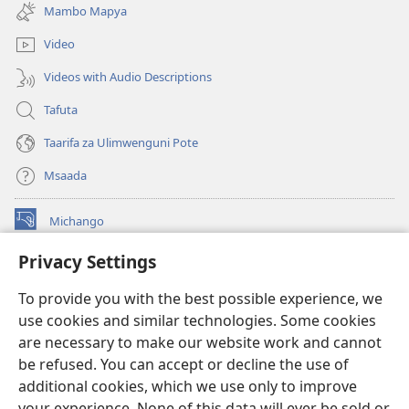
new
Mambo Mapya
window)
Video
Videos with Audio Descriptions
Tafuta
Taarifa za Ulimwenguni Pote
Msaada
Michango
(opens
new
Privacy Settings
window)
Watchtower MAKTABA KWENYE MTANDAO™
(opens
To provide you with the best possible experience, we
new
®
JW Hub
window)
use cookies and similar technologies. Some cookies
(opens
new
are necessary to make our website work and cannot
®
JW Library
window)
be refused. You can accept or decline the use of
additional cookies, which we use only to improve
Watchtower Library
your experience. None of this data will ever be sold or