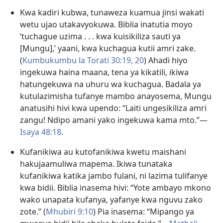
Kwa kadiri kubwa, tunaweza kuamua jinsi wakati
wetu ujao utakavyokuwa. Biblia inatutia moyo
‘tuchague uzima . . . kwa kuisikiliza sauti ya
[Mungu],’ yaani, kwa kuchagua kutii amri zake.
(
Kumbukumbu la Torati 30:19, 20
) Ahadi hiyo
ingekuwa haina maana, tena ya kikatili, ikiwa
hatungekuwa na uhuru wa kuchagua. Badala ya
kutulazimisha tufanye mambo anayosema, Mungu
anatusihi hivi kwa upendo: “Laiti ungesikiliza amri
zangu! Ndipo amani yako ingekuwa kama mto.”—
Isaya 48:18
.
Kufanikiwa au kutofanikiwa kwetu maishani
hakujaamuliwa mapema. Ikiwa tunataka
kufanikiwa katika jambo fulani, ni lazima tulifanye
kwa bidii. Biblia inasema hivi: “Yote ambayo mkono
wako unapata kufanya, yafanye kwa nguvu zako
zote.” (
Mhubiri 9:10
) Pia inasema: “Mipango ya