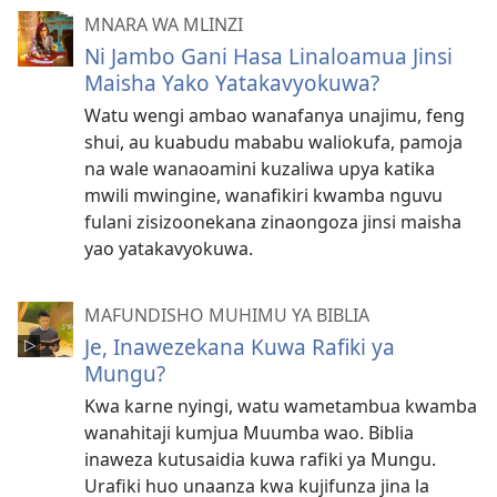
MNARA WA MLINZI
Ni Jambo Gani Hasa Linaloamua Jinsi
Maisha Yako Yatakavyokuwa?
Watu wengi ambao wanafanya unajimu, feng
shui, au kuabudu mababu waliokufa, pamoja
na wale wanaoamini kuzaliwa upya katika
mwili mwingine, wanafikiri kwamba nguvu
fulani zisizoonekana zinaongoza jinsi maisha
yao yatakavyokuwa.
MAFUNDISHO MUHIMU YA BIBLIA
Je, Inawezekana Kuwa Rafiki ya
Mungu?
Kwa karne nyingi, watu wametambua kwamba
wanahitaji kumjua Muumba wao. Biblia
inaweza kutusaidia kuwa rafiki ya Mungu.
Urafiki huo unaanza kwa kujifunza jina la