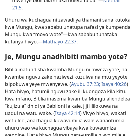
mwenye bidii bila shaka huleta faida.”—
Methali
21:5
.
Uhuru wa kuchagua ni zawadi ya thamani sana kutoka
kwa Mungu, kwa sababu unatupa nafasi ya kumpenda
Mungu kwa “moyo wote”—kwa sababu tunataka
kufanya hivyo.—
Mathayo 22:37
.
Je, Mungu anadhibiti mambo yote?
Biblia inafundisha kwamba Mungu ni mweza yote, na
kwamba nguvu zake haziwezi kuzuiwa na mtu yeyote
isipokuwa yeye mwenyewe. (
Ayubu 37:23;
Isaya 40:26
)
Hata hivyo, hatumii nguvu zake ili kuongoza kila kitu.
Kwa mfano, Biblia inasema kwamba Mungu aliendelea
“kujizuia” dhidi ya Babiloni la kale, jiji lililokuwa na
uadui na watu wake. (
Isaya 42:14
) Vivyo hivyo, wakati
wetu leo, anachagua kuwavumilia wale wanaotumia
uhuru wao wa kuchagua vibaya kwa kuwaumiza
wengine. Hata hivyo Mungu hatavumilia hivyo milele.