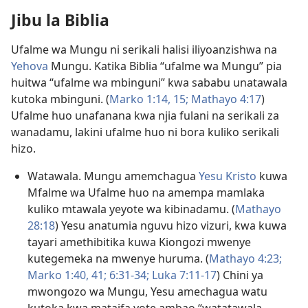
Jibu la Biblia
Ufalme wa Mungu ni serikali halisi iliyoanzishwa na
Yehova
Mungu. Katika Biblia “ufalme wa Mungu” pia
huitwa “ufalme wa mbinguni” kwa sababu unatawala
kutoka mbinguni. (
Marko 1:14, 15;
Mathayo 4:17
)
Ufalme huo unafanana kwa njia fulani na serikali za
wanadamu, lakini ufalme huo ni bora kuliko serikali
hizo.
Watawala. Mungu amemchagua
Yesu Kristo
kuwa
Mfalme wa Ufalme huo na amempa mamlaka
kuliko mtawala yeyote wa kibinadamu. (
Mathayo
28:18
) Yesu anatumia nguvu hizo vizuri, kwa kuwa
tayari amethibitika kuwa Kiongozi mwenye
kutegemeka na mwenye huruma. (
Mathayo 4:23;
Marko 1:40, 41;
6:31-34;
Luka 7:11-17
) Chini ya
mwongozo wa Mungu, Yesu amechagua watu