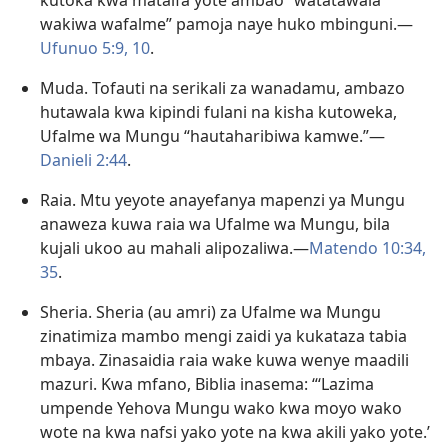
kutoka kwa mataifa yote ambao “watatawala
wakiwa wafalme” pamoja naye huko mbinguni.—
Ufunuo 5:9, 10
.
Muda. Tofauti na serikali za wanadamu, ambazo
hutawala kwa kipindi fulani na kisha kutoweka,
Ufalme wa Mungu “hautaharibiwa kamwe.”—
Danieli 2:44
.
Raia. Mtu yeyote anayefanya mapenzi ya Mungu
anaweza kuwa raia wa Ufalme wa Mungu, bila
kujali ukoo au mahali alipozaliwa.—
Matendo 10:34,
35
.
Sheria. Sheria (au amri) za Ufalme wa Mungu
zinatimiza mambo mengi zaidi ya kukataza tabia
mbaya. Zinasaidia raia wake kuwa wenye maadili
mazuri. Kwa mfano, Biblia inasema: “‘Lazima
umpende Yehova Mungu wako kwa moyo wako
wote na kwa nafsi yako yote na kwa akili yako yote.’