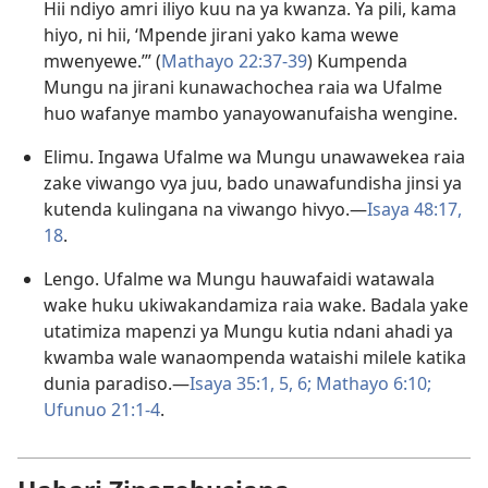
Hii ndiyo amri iliyo kuu na ya kwanza. Ya pili, kama
hiyo, ni hii, ‘Mpende jirani yako kama wewe
mwenyewe.’” (
Mathayo 22:37-39
) Kumpenda
Mungu na jirani kunawachochea raia wa Ufalme
huo wafanye mambo yanayowanufaisha wengine.
Elimu. Ingawa Ufalme wa Mungu unawawekea raia
zake viwango vya juu, bado unawafundisha jinsi ya
kutenda kulingana na viwango hivyo.—
Isaya 48:17,
18
.
Lengo. Ufalme wa Mungu hauwafaidi watawala
wake huku ukiwakandamiza raia wake. Badala yake
utatimiza mapenzi ya Mungu kutia ndani ahadi ya
kwamba wale wanaompenda wataishi milele katika
dunia paradiso.—
Isaya 35:1,
5, 6;
Mathayo 6:10;
Ufunuo 21:1-4
.