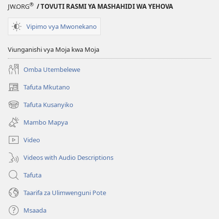
®
JW.ORG
/ TOVUTI RASMI YA MASHAHIDI WA YEHOVA
Vipimo vya Mwonekano
Viunganishi vya Moja kwa Moja
Omba Utembelewe
Tafuta Mkutano
(opens
new
Tafuta Kusanyiko
(opens
window)
new
Mambo Mapya
window)
Video
Videos with Audio Descriptions
Tafuta
Taarifa za Ulimwenguni Pote
Msaada