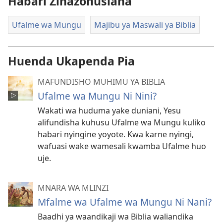
Habari Zinazohusiana
Ufalme wa Mungu
Majibu ya Maswali ya Biblia
Huenda Ukapenda Pia
MAFUNDISHO MUHIMU YA BIBLIA
Ufalme wa Mungu Ni Nini?
Wakati wa huduma yake duniani, Yesu
alifundisha kuhusu Ufalme wa Mungu kuliko
habari nyingine yoyote. Kwa karne nyingi,
wafuasi wake wamesali kwamba Ufalme huo
uje.
MNARA WA MLINZI
Mfalme wa Ufalme wa Mungu Ni Nani?
Baadhi ya waandikaji wa Biblia waliandika