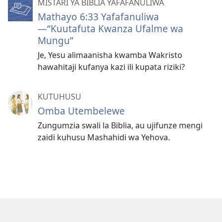
MISTARI YA BIBLIA YAFAFANULIWA
Mathayo 6:33 Yafafanuliwa​
—“Kuutafuta Kwanza Ufalme wa
Mungu”
Je, Yesu alimaanisha kwamba Wakristo
hawahitaji kufanya kazi ili kupata riziki?
KUTUHUSU
Omba Utembelewe
Zungumzia swali la Biblia, au ujifunze mengi
zaidi kuhusu Mashahidi wa Yehova.