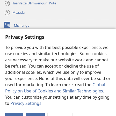
Taarifa za Ulimwenguni Pote
Msaada
Michango
(opens
new
Privacy Settings
window)
Watchtower MAKTABA KWENYE MTANDAO™
(opens
To provide you with the best possible experience, we
new
®
JW Hub
window)
use cookies and similar technologies. Some cookies
(opens
new
are necessary to make our website work and cannot
®
JW Library
window)
be refused. You can accept or decline the use of
additional cookies, which we use only to improve
Watchtower Library
your experience. None of this data will ever be sold or
used for marketing. To learn more, read the
Global
Policy on Use of Cookies and Similar Technologies
.
You can customize your settings at any time by going
Copyright
© 2026 Watch Tower Bible and Tract Society of Pennsylvania.
to
Privacy Settings
.
MASHARTI YA MATUMIZI
|
SERA YA FARAGHA
|
PRIVACY SETTINGS