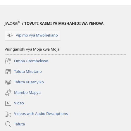
®
JW.ORG
/ TOVUTI RASMI YA MASHAHIDI WA YEHOVA
Vipimo vya Mwonekano
Viunganishi vya Moja kwa Moja
Omba Utembelewe
Tafuta Mkutano
(opens
new
Tafuta Kusanyiko
(opens
window)
new
Mambo Mapya
window)
Video
Videos with Audio Descriptions
Tafuta