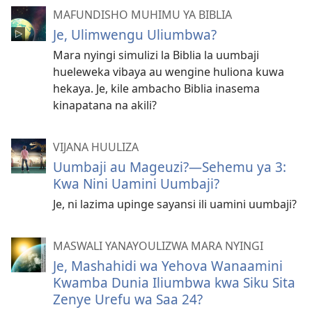
MAFUNDISHO MUHIMU YA BIBLIA
Je, Ulimwengu Uliumbwa?
Mara nyingi simulizi la Biblia la uumbaji
hueleweka vibaya au wengine huliona kuwa
hekaya. Je, kile ambacho Biblia inasema
kinapatana na akili?
VIJANA HUULIZA
Uumbaji au Mageuzi?​—Sehemu ya 3:
Kwa Nini Uamini Uumbaji?
Je, ni lazima upinge sayansi ili uamini uumbaji?
MASWALI YANAYOULIZWA MARA NYINGI
Je, Mashahidi wa Yehova Wanaamini
Kwamba Dunia Iliumbwa kwa Siku Sita
Zenye Urefu wa Saa 24?