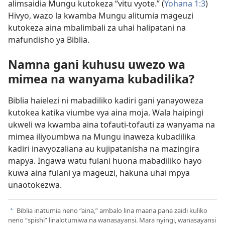
alimsaidia Mungu kutokeza “vitu vyote.” (
Yohana 1:3
)
Hivyo, wazo la kwamba Mungu alitumia mageuzi
kutokeza aina mbalimbali za uhai halipatani na
mafundisho ya Biblia.
Namna gani kuhusu uwezo wa
mimea na wanyama kubadilika?
Biblia haielezi ni mabadiliko kadiri gani yanayoweza
kutokea katika viumbe vya aina moja. Wala haipingi
ukweli wa kwamba aina tofauti-tofauti za wanyama na
mimea iliyoumbwa na Mungu inaweza kubadilika
kadiri inavyozaliana au kujipatanisha na mazingira
mapya. Ingawa watu fulani huona mabadiliko hayo
kuwa aina fulani ya mageuzi, hakuna uhai mpya
unaotokezwa.
Biblia inatumia neno “aina,” ambalo lina maana pana zaidi kuliko
a
neno “spishi” linalotumiwa na wanasayansi. Mara nyingi, wanasayansi