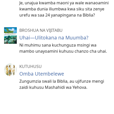
Je, unajua kwamba maoni ya wale wanaoamini
kwamba dunia iliumbwa kwa siku sita zenye
urefu wa saa 24 yanapingana na Biblia?
BROSHUA NA VIJITABU
Uhai—Ulitokana na Muumba?
Ni muhimu sana kuchunguza msingi wa
mambo unayoamini kuhusu chanzo cha uhai.
KUTUHUSU
Omba Utembelewe
Zungumzia swali la Biblia, au ujifunze mengi
zaidi kuhusu Mashahidi wa Yehova.