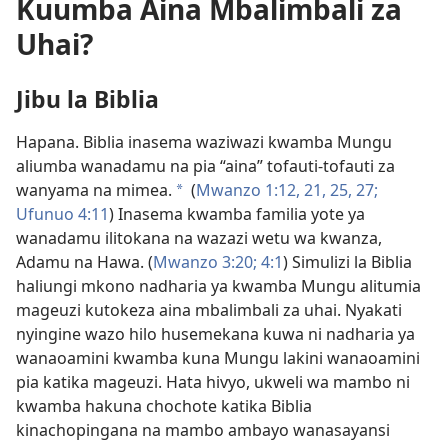
Kuumba Aina Mbalimbali za
Uhai?
Jibu la Biblia
Hapana. Biblia inasema waziwazi kwamba Mungu
aliumba wanadamu na pia “aina” tofauti-tofauti za
wanyama na mimea.
(
Mwanzo 1:12,
21,
25,
27;
a
Ufunuo 4:11
) Inasema kwamba familia yote ya
wanadamu ilitokana na wazazi wetu wa kwanza,
Adamu na Hawa. (
Mwanzo 3:20;
4:1
) Simulizi la Biblia
haliungi mkono nadharia ya kwamba Mungu alitumia
mageuzi kutokeza aina mbalimbali za uhai. Nyakati
nyingine wazo hilo husemekana kuwa ni nadharia ya
wanaoamini kwamba kuna Mungu lakini wanaoamini
pia katika mageuzi. Hata hivyo, ukweli wa mambo ni
kwamba hakuna chochote katika Biblia
kinachopingana na mambo ambayo wanasayansi