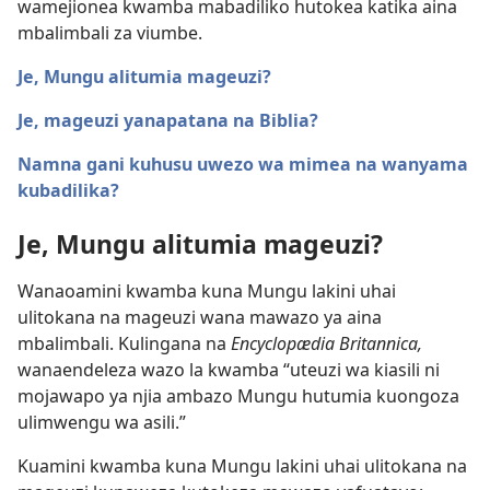
wamejionea kwamba mabadiliko hutokea katika aina
mbalimbali za viumbe.
Je, Mungu alitumia mageuzi?
Je, mageuzi yanapatana na Biblia?
Namna gani kuhusu uwezo wa mimea na wanyama
kubadilika?
Je, Mungu alitumia mageuzi?
Wanaoamini kwamba kuna Mungu lakini uhai
ulitokana na mageuzi wana mawazo ya aina
mbalimbali. Kulingana na
Encyclopædia Britannica,
wanaendeleza wazo la kwamba “uteuzi wa kiasili ni
mojawapo ya njia ambazo Mungu hutumia kuongoza
ulimwengu wa asili.”
Kuamini kwamba kuna Mungu lakini uhai ulitokana na