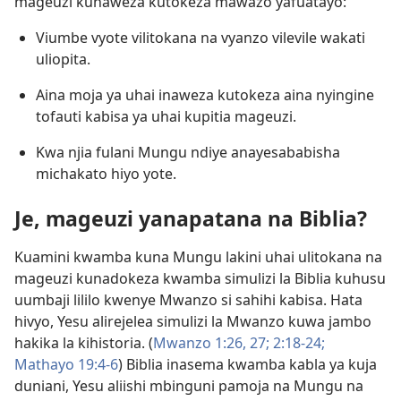
mageuzi kunaweza kutokeza mawazo yafuatayo:
Viumbe vyote vilitokana na vyanzo vilevile wakati
uliopita.
Aina moja ya uhai inaweza kutokeza aina nyingine
tofauti kabisa ya uhai kupitia mageuzi.
Kwa njia fulani Mungu ndiye anayesababisha
michakato hiyo yote.
Je, mageuzi yanapatana na Biblia?
Kuamini kwamba kuna Mungu lakini uhai ulitokana na
mageuzi kunadokeza kwamba simulizi la Biblia kuhusu
uumbaji lililo kwenye Mwanzo si sahihi kabisa. Hata
hivyo, Yesu alirejelea simulizi la Mwanzo kuwa jambo
hakika la kihistoria. (
Mwanzo 1:26, 27;
2:18-24;
Mathayo 19:4-6
) Biblia inasema kwamba kabla ya kuja
duniani, Yesu aliishi mbinguni pamoja na Mungu na