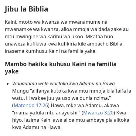
Jibu la Biblia
Kaini, mtoto wa kwanza wa mwanamume na
mwanamke wa kwanza, alioa mmoja wa dada zake au
mtu mwingine wa karibu wa ukoo. Mkataa huo
unaweza kufikiwa kwa kufikiria kile ambacho Biblia
inasema kumhusu Kaini na familia yake.
Mambo hakika kuhusu Kaini na familia
yake
Wanadamu wote walitoka kwa Adamu na Hawa.
Mungu “alifanya kutoka kwa mtu mmoja kila taifa la
watu, ili wakae juu ya uso wa dunia nzima.”
(
Matendo 17:26
) Hawa, mke wa Adamu, akawa
“mama ya kila mtu anayeishi.” (
Mwanzo 3:20
) Kwa
hiyo, lazima Kaini awe alioa mtu ambaye pia alitoka
kwa Adamu na Hawa.