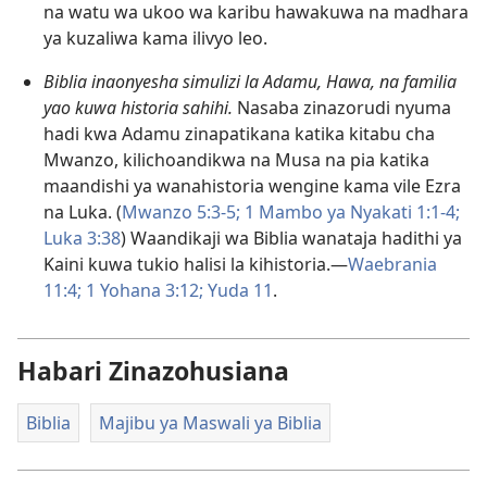
na watu wa ukoo wa karibu hawakuwa na madhara
ya kuzaliwa kama ilivyo leo.
Biblia inaonyesha simulizi la Adamu, Hawa, na familia
yao kuwa historia sahihi.
Nasaba zinazorudi nyuma
hadi kwa Adamu zinapatikana katika kitabu cha
Mwanzo, kilichoandikwa na Musa na pia katika
maandishi ya wanahistoria wengine kama vile Ezra
na Luka. (
Mwanzo 5:3-5;
1 Mambo ya Nyakati 1:1-4;
Luka 3:38
) Waandikaji wa Biblia wanataja hadithi ya
Kaini kuwa tukio halisi la kihistoria.​—
Waebrania
11:4;
1 Yohana 3:12;
Yuda 11
.
Habari Zinazohusiana
Biblia
Majibu ya Maswali ya Biblia