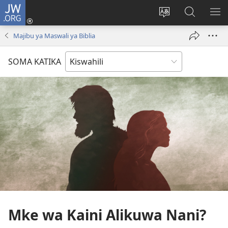
JW.ORG
Ingia
(opens
Badili
Tafuta
ON
new
lugha
Katika
ME
Majibu ya Maswali ya Biblia
window)
ya
JW.ORG
tovuti
SOMA KATIKA
Mke wa Kaini Alikuwa Nani?