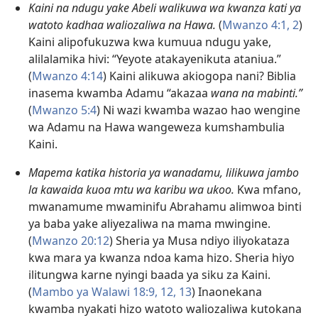
Kaini na ndugu yake Abeli walikuwa wa kwanza kati ya
watoto kadhaa waliozaliwa na Hawa.
(
Mwanzo 4:1, 2
)
Kaini alipofukuzwa kwa kumuua ndugu yake,
alilalamika hivi: “Yeyote atakayenikuta ataniua.”
(
Mwanzo 4:​14
) Kaini alikuwa akiogopa nani? Biblia
inasema kwamba Adamu “akazaa
wana na mabinti.”
(
Mwanzo 5:4
) Ni wazi kwamba wazao hao wengine
wa Adamu na Hawa wangeweza kumshambulia
Kaini.
Mapema katika historia ya wanadamu, lilikuwa jambo
la kawaida kuoa mtu wa karibu wa ukoo.
Kwa mfano,
mwanamume mwaminifu Abrahamu alimwoa binti
ya baba yake aliyezaliwa na mama mwingine.
(
Mwanzo 20:12
) Sheria ya Musa ndiyo iliyokataza
kwa mara ya kwanza ndoa kama hizo. Sheria hiyo
ilitungwa karne nyingi baada ya siku za Kaini.
(
Mambo ya Walawi 18:9,
12, 13
) Inaonekana
kwamba nyakati hizo watoto waliozaliwa kutokana