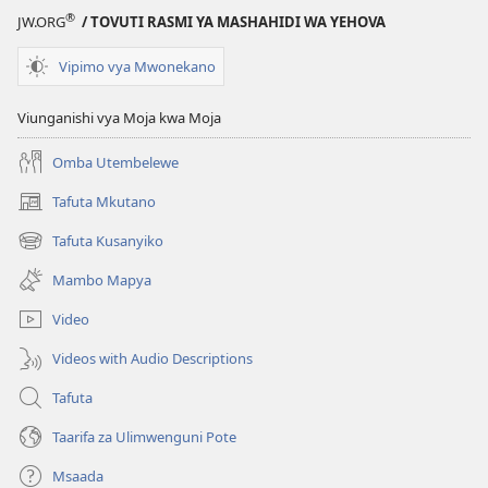
®
JW.ORG
/ TOVUTI RASMI YA MASHAHIDI WA YEHOVA
Vipimo vya Mwonekano
Viunganishi vya Moja kwa Moja
Omba Utembelewe
Tafuta Mkutano
(opens
new
Tafuta Kusanyiko
(opens
window)
new
Mambo Mapya
window)
Video
Videos with Audio Descriptions
Tafuta
Taarifa za Ulimwenguni Pote
Msaada