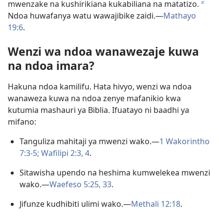
mwenzake na kushirikiana kukabiliana na matatizo.
b
Ndoa huwafanya watu wawajibike zaidi.—
Mathayo
19:6
.
Wenzi wa ndoa wanawezaje kuwa
na ndoa imara?
Hakuna ndoa kamilifu. Hata hivyo, wenzi wa ndoa
wanaweza kuwa na ndoa zenye mafanikio kwa
kutumia mashauri ya Biblia. Ifuatayo ni baadhi ya
mifano:
Tanguliza mahitaji ya mwenzi wako.—
1 Wakorintho
7:3-5;
Wafilipi 2:3, 4
.
Sitawisha upendo na heshima kumwelekea mwenzi
wako.—
Waefeso 5:25,
33
.
Jifunze kudhibiti ulimi wako.—
Methali 12:18
.