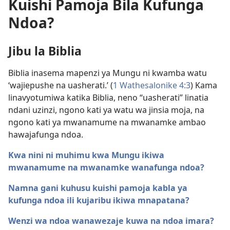
Kuishi Pamoja Bila Kufunga
Ndoa?
Jibu la Biblia
Biblia inasema mapenzi ya Mungu ni kwamba watu
‘wajiepushe na uasherati.’ (
1 Wathesalonike 4:3
) Kama
linavyotumiwa katika Biblia, neno “uasherati” linatia
ndani uzinzi, ngono kati ya watu wa jinsia moja, na
ngono kati ya mwanamume na mwanamke ambao
hawajafunga ndoa.
Kwa nini ni muhimu kwa Mungu ikiwa
mwanamume na mwanamke wanafunga ndoa?
Namna gani kuhusu kuishi pamoja kabla ya
kufunga ndoa ili kujaribu ikiwa mnapatana?
Wenzi wa ndoa wanawezaje kuwa na ndoa imara?