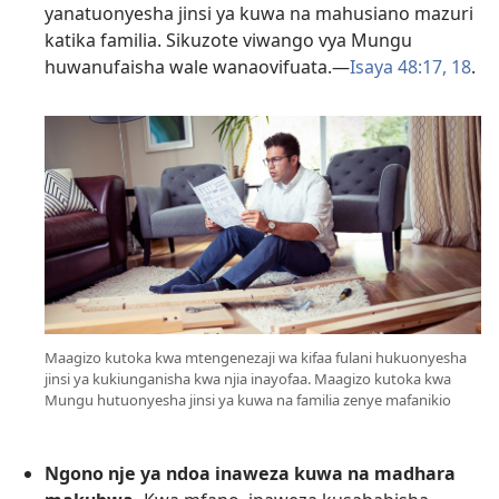
yanatuonyesha jinsi ya kuwa na mahusiano mazuri
katika familia. Sikuzote viwango vya Mungu
huwanufaisha wale wanaovifuata.—
Isaya 48:17, 18
.
Maagizo kutoka kwa mtengenezaji wa kifaa fulani hukuonyesha
jinsi ya kukiunganisha kwa njia inayofaa. Maagizo kutoka kwa
Mungu hutuonyesha jinsi ya kuwa na familia zenye mafanikio
Ngono nje ya ndoa inaweza kuwa na madhara