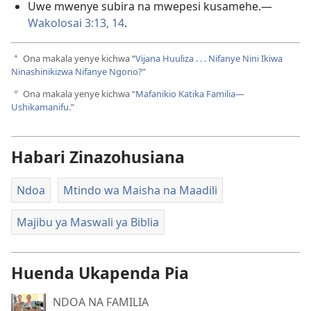
Uwe mwenye subira na mwepesi kusamehe.—
Wakolosai 3:13, 14
.
Ona makala yenye kichwa “
Vijana Huuliza . . . Nifanye Nini Ikiwa
a
Ninashinikizwa Nifanye Ngono?
”
Ona makala yenye kichwa “
Mafanikio Katika Familia—
b
Ushikamanifu
.”
Habari Zinazohusiana
Ndoa
Mtindo wa Maisha na Maadili
Majibu ya Maswali ya Biblia
Huenda Ukapenda Pia
NDOA NA FAMILIA