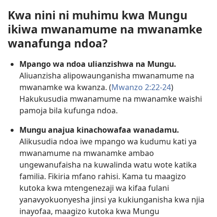
Kwa nini ni muhimu kwa Mungu
ikiwa mwanamume na mwanamke
wanafunga ndoa?
Mpango wa ndoa ulianzishwa na Mungu.
Aliuanzisha alipowaunganisha mwanamume na
mwanamke wa kwanza. (
Mwanzo 2:22-24
)
Hakukusudia mwanamume na mwanamke waishi
pamoja bila kufunga ndoa.
Mungu anajua kinachowafaa wanadamu.
Alikusudia ndoa iwe mpango wa kudumu kati ya
mwanamume na mwanamke ambao
ungewanufaisha na kuwalinda watu wote katika
familia. Fikiria mfano rahisi. Kama tu maagizo
kutoka kwa mtengenezaji wa kifaa fulani
yanavyokuonyesha jinsi ya kukiunganisha kwa njia
inayofaa, maagizo kutoka kwa Mungu