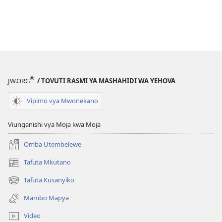
®
JW.ORG
/ TOVUTI RASMI YA MASHAHIDI WA YEHOVA
Vipimo vya Mwonekano
Viunganishi vya Moja kwa Moja
Omba Utembelewe
Tafuta Mkutano
(opens
new
Tafuta Kusanyiko
(opens
window)
new
Mambo Mapya
window)
Video