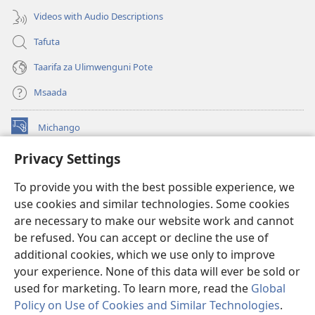
Videos with Audio Descriptions
Tafuta
Taarifa za Ulimwenguni Pote
Msaada
Michango
(opens
new
Privacy Settings
window)
Watchtower MAKTABA KWENYE MTANDAO™
(opens
To provide you with the best possible experience, we
new
®
JW Hub
window)
use cookies and similar technologies. Some cookies
(opens
new
are necessary to make our website work and cannot
®
JW Library
window)
be refused. You can accept or decline the use of
additional cookies, which we use only to improve
Watchtower Library
your experience. None of this data will ever be sold or
used for marketing. To learn more, read the
Global
Policy on Use of Cookies and Similar Technologies
.