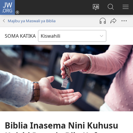
JW.ORG
Ingia
(opens
Badili
Tafuta
ON
new
lugha
Katika
ME
Majibu ya Maswali ya Biblia
window)
ya
JW.ORG
tovuti
SOMA KATIKA
Biblia Inasema Nini Kuhusu