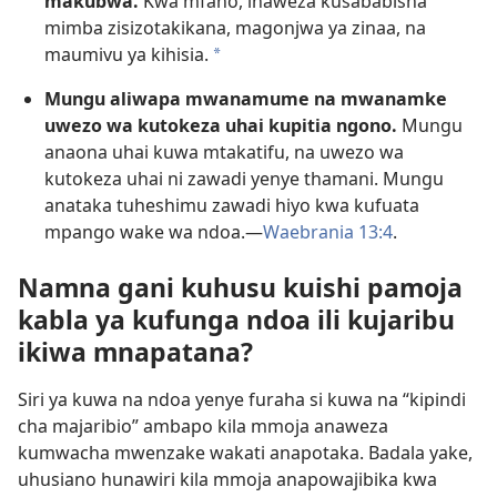
makubwa.
Kwa mfano, inaweza kusababisha
mimba zisizotakikana, magonjwa ya zinaa, na
maumivu ya kihisia.
a
Mungu aliwapa mwanamume na mwanamke
uwezo wa kutokeza uhai kupitia ngono.
Mungu
anaona uhai kuwa mtakatifu, na uwezo wa
kutokeza uhai ni zawadi yenye thamani. Mungu
anataka tuheshimu zawadi hiyo kwa kufuata
mpango wake wa ndoa.—
Waebrania 13:4
.
Namna gani kuhusu kuishi pamoja
kabla ya kufunga ndoa ili kujaribu
ikiwa mnapatana?
Siri ya kuwa na ndoa yenye furaha si kuwa na “kipindi
cha majaribio” ambapo kila mmoja anaweza
kumwacha mwenzake wakati anapotaka. Badala yake,
uhusiano hunawiri kila mmoja anapowajibika kwa