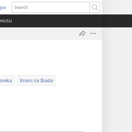
gia
opens
Search
ew
UHUSU
indow)
eseka
Imani na Ibada