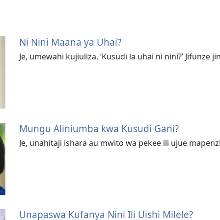
Ni Nini Maana ya Uhai?
Je, umewahi kujiuliza, ‘Kusudi la uhai ni nini?’ Jifunze ji
Mungu Aliniumba kwa Kusudi Gani?
Je, unahitaji ishara au mwito wa pekee ili ujue mapenzi
Unapaswa Kufanya Nini Ili Uishi Milele?