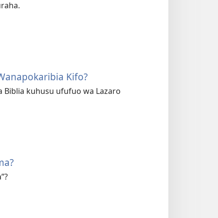
uraha.
Wanapokaribia Kifo?
la Biblia kuhusu ufufuo wa Lazaro
ma?
a”?