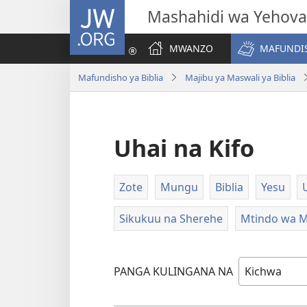
JW.ORG
Mashahidi wa Yehova
MWANZO
MAFUNDIS
Mafundisho ya Biblia
Majibu ya Maswali ya Biblia
Uhai na Kifo
Zote
Mungu
Biblia
Yesu
Sikukuu na Sherehe
Mtindo wa M
PANGA KULINGANA NA