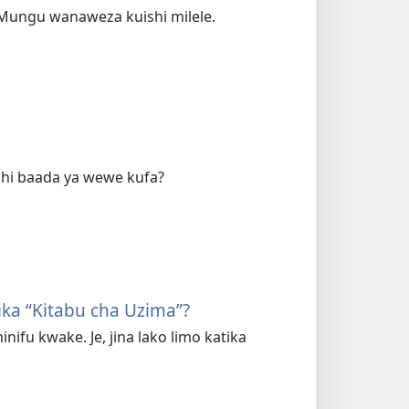
Mungu wanaweza kuishi milele.
uishi baada ya wewe kufa?
ka “Kitabu cha Uzima”?
u kwake. Je, jina lako limo katika