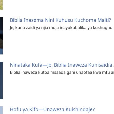
Biblia Inasema Nini Kuhusu Kuchoma Maiti?
Je, kuna zaidi ya njia moja inayokubalika ya kushughuli
Ninataka Kufa​—Je, Biblia Inaweza Kunisaidia
Biblia inaweza kutoa msaada gani unaofaa kwa mtu a
Hofu ya Kifo​—Unaweza Kuishindaje?