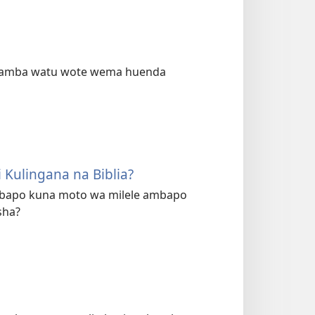
kwamba watu wote wema huenda
 Kulingana na Biblia?
bapo kuna moto wa milele ambapo
sha?