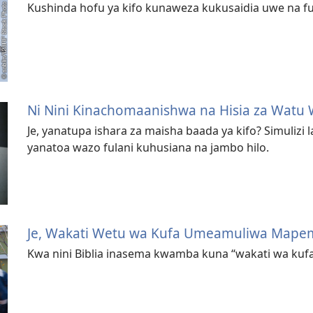
Kushinda hofu ya kifo kunaweza kukusaidia uwe na f
Ni Nini Kinachomaanishwa na Hisia za Watu 
Je, yanatupa ishara za maisha baada ya kifo? Simulizi 
yanatoa wazo fulani kuhusiana na jambo hilo.
Je, Wakati Wetu wa Kufa Umeamuliwa Mape
Kwa nini Biblia inasema kwamba kuna “wakati wa kuf