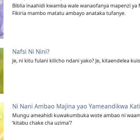
Biblia inaahidi kwamba wale wanaofanya mapenzi ya 
Fikiria mambo matatu ambayo anataka tufanye.
Nafsi Ni Nini?
Je, ni kitu fulani kilicho ndani yako? Je, kitaendelea k
Ni Nani Ambao Majina yao Yameandikwa Kati
Mungu ameahidi kuwakumbuka wote ambao ni waaminif
‘kitabu chake cha uzima’?