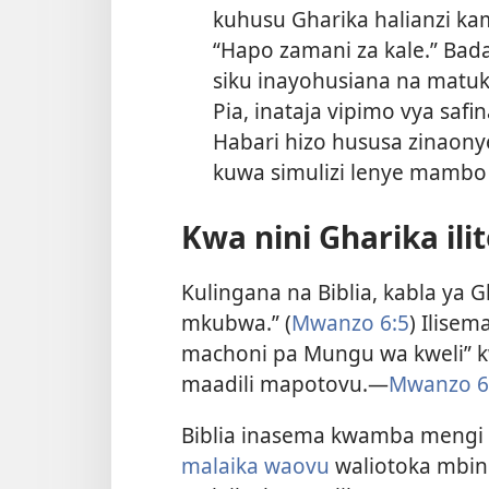
kuhusu Gharika halianzi k
“Hapo zamani za kale.” Bada
siku inayohusiana na matuki
Pia, inataja vipimo vya safi
Habari hizo hususa zinaony
kuwa simulizi lenye mambo h
Kwa nini Gharika ili
Kulingana na Biblia, kabla y
mkubwa.” (
Mwanzo 6:5
) Ilise
machoni pa Mungu wa kweli” kw
maadili mapotovu.—
Mwanzo 6
Biblia inasema kwamba mengi k
malaika waovu
waliotoka mbin