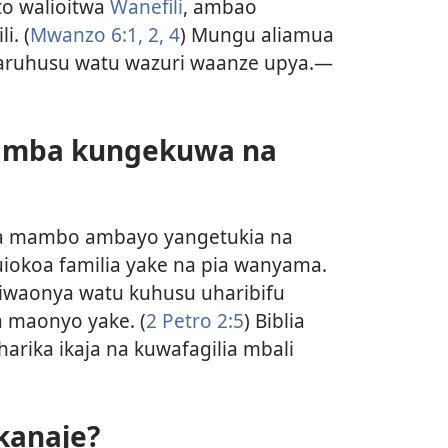
to walioitwa
Wanefili
, ambao
i. (
Mwanzo 6:1, 2,
4
) Mungu aliamua
aruhusu watu wazuri waanze upya.—
wamba kungekuwa na
a mambo ambayo yangetukia na
uiokoa familia yake na pia wanyama.
liwaonya watu kuhusu uharibifu
za maonyo yake. (
2 Petro 2:5
) Biblia
arika ikaja na kuwafagilia mbali
ekanaje?