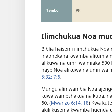
Ilimchukua Noa mud
Biblia haisemi ilimchukua Noa 
inaonekana kwamba alitumia m
alikuwa na umri wa miaka 500
naye Noa alikuwa na umri wa m
5:32;
7:6
.
Mungu alimwambia Noa ajenge
kuwa wameshakua na kuoa, na 
60. (
Mwanzo 6:14,
18
) Kwa kut
akili kusema kwamba huenda uj