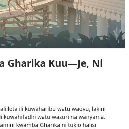
na Gharika Kuu​—Je, Ni
 aliileta ili kuwaharibu watu waovu, lakini
ili kuwahifadhi watu wazuri na wanyama.
amini kwamba Gharika ni tukio halisi