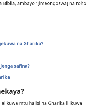
a Biblia, ambayo “[imeongozwa] na roho
gekuwa na Gharika?
jenga safina?
arika
 hekaya?
likuwa mtu halisi na Gharika lilikuwa