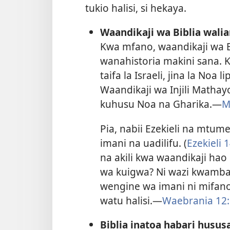
tukio halisi, si hekaya.
Waandikaji wa Biblia wali
Kwa mfano, waandikaji wa B
wanahistoria makini sana. K
taifa la Israeli, jina la Noa lip
Waandikaji wa Injili Matha
kuhusu Noa na Gharika.—
M
Pia, nabii Ezekieli na mtu
imani na uadilifu. (
Ezekieli 1
na akili kwa waandikaji ha
wa kuigwa? Ni wazi kwam
wengine wa imani ni mifan
watu halisi.—
Waebrania 12:
Biblia inatoa habari husus