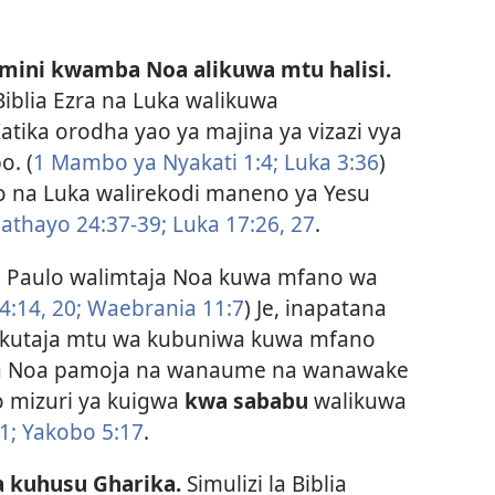
amini kwamba Noa alikuwa mtu halisi.
iblia Ezra na Luka walikuwa
atika orodha yao ya majina ya vizazi vya
o. (
1 Mambo ya Nyakati 1:4;
Luka 3:36
)
yo na Luka walirekodi maneno ya Yesu
athayo 24:37-39;
Luka 17:26, 27
.
me Paulo walimtaja Noa kuwa mfano wa
4:14,
20;
Waebrania 11:7
) Je, inapatana
o kutaja mtu wa kubuniwa kuwa mfano
ba Noa pamoja na wanaume na wanawake
o mizuri ya kuigwa
kwa sababu
walikuwa
1;
Yakobo 5:17
.
a kuhusu Gharika.
Simulizi la Biblia