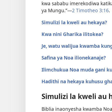
kwa sababu imerekodiwa katik
ya Mungu.”—
2 Timotheo 3:16
.
Simulizi la kweli au hekaya?
Kwa nini Gharika ilitokea?
Je, watu walijua kwamba kun
Safina ya Noa ilionekanaje?
Ilimchukua Noa muda gani ku
Hadithi na hekaya kuhusu gh
Simulizi la kweli au
Biblia inaonyesha kwamba Noa a