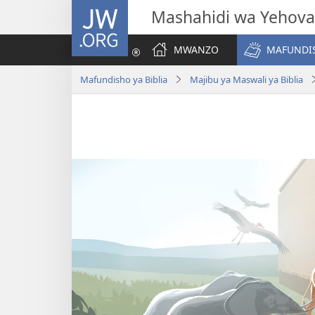
JW.ORG
Mashahidi wa Yehova
MWANZO
MAFUNDIS
Mafundisho ya Biblia
Majibu ya Maswali ya Biblia