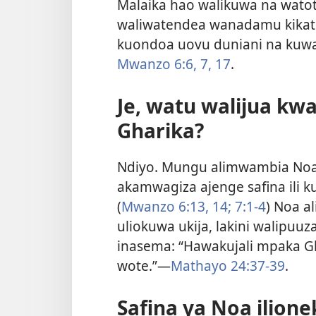
Malaika hao walikuwa na wato
waliwatendea wanadamu kikatil
kuondoa uovu duniani na kuw
Mwanzo 6:6, 7,
17
.
Je, watu walijua k
Gharika?
Ndiyo. Mungu alimwambia No
akamwagiza ajenge safina ili k
(
Mwanzo 6:13, 14;
7:1-4
) Noa a
uliokuwa ukija, lakini walipuu
inasema: “Hawakujali mpaka Gh
wote.”—
Mathayo 24:37-39
.
Safina ya Noa ilion