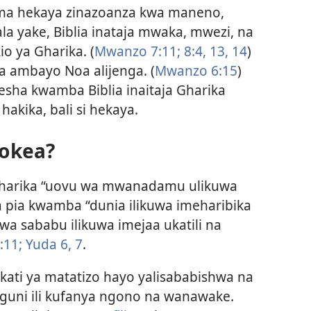
ama hekaya zinazoanza kwa maneno,
la yake, Biblia inataja mwaka, mwezi, na
o ya Gharika. (
Mwanzo 7:11;
8:4,
13, 14
)
na ambayo Noa alijenga. (
Mwanzo 6:15
)
esha kwamba Biblia inaitaja Gharika
akika, bali si hekaya.
tokea?
a Gharika “uovu wa mwanadamu ulikuwa
ma pia kwamba “dunia ilikuwa imeharibika
a sababu ilikuwa imejaa ukatili na
:11;
Yuda 6, 7
.
ati ya matatizo hayo yalisababishwa na
guni ili kufanya ngono na wanawake.