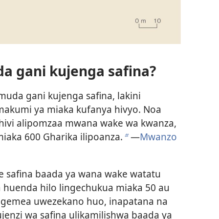
a gani kujenga safina?
muda gani kujenga safina, lakini
akumi ya miaka kufanya hivyo. Noa
 hivi alipomzaa mwana wake wa kwanza,
iaka 600 Gharika ilipoanza.
—
Mwanzo
b
 safina baada ya wana wake watatu
huenda hilo lingechukua miaka 50 au
egemea uwezekano huo, inapatana na
enzi wa safina ulikamilishwa baada ya