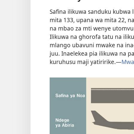
Safina ilikuwa sanduku kubwa l
mita 133, upana wa mita 22, na
na mbao za mti wenye utomvu, 
Ilikuwa na ghorofa tatu na il
mlango ubavuni mwake na inae
juu. Inaelekea pia ilikuwa na paa
kuruhusu maji yatiririke.—
Mwan