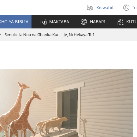
Kiswahili
In
Chagua
(
lugha
n
HO YA BIBLIA
MAKTABA
HABARI
KUT
w
Simulizi la Noa na Gharika Kuu​—Je, Ni Hekaya Tu?