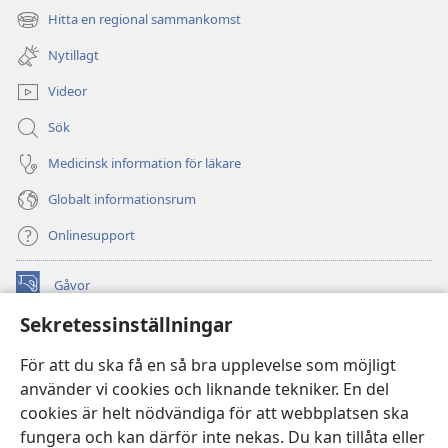
nytt
Hitta en regional sammankomst
(öppnar
fönster)
nytt
Nytillagt
fönster)
Videor
Sök
Medicinsk information för läkare
Globalt informationsrum
Onlinesupport
Gåvor
(öppnar
nytt
Sekretessinställningar
fönster)
Watchtower ONLINE LIBRARY™
(öppnar
För att du ska få en så bra upplevelse som möjligt
nytt
®
JW Hub
använder vi cookies och liknande tekniker. En del
fönster)
(öppnar
cookies är helt nödvändiga för att webbplatsen ska
nytt
®
JW Library
fönster)
fungera och kan därför inte nekas. Du kan tillåta eller