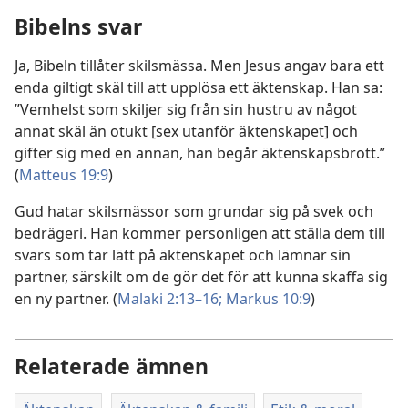
Bibelns svar
Ja, Bibeln tillåter skilsmässa. Men Jesus angav bara ett
enda giltigt skäl till att upplösa ett äktenskap. Han sa:
”Vemhelst som skiljer sig från sin hustru av något
annat skäl än otukt [sex utanför äktenskapet] och
gifter sig med en annan, han begår äktenskapsbrott.”
(
Matteus 19:9
)
Gud hatar skilsmässor som grundar sig på svek och
bedrägeri. Han kommer personligen att ställa dem till
svars som tar lätt på äktenskapet och lämnar sin
partner, särskilt om de gör det för att kunna skaffa sig
en ny partner. (
Malaki 2:13–16;
Markus 10:9
)
Relaterade ämnen