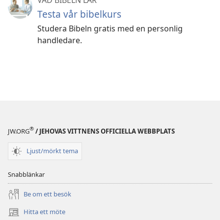
VAD BIBELN LÄR
Testa vår bibelkurs
Studera Bibeln gratis med en personlig
handledare.
®
JW.ORG
/ JEHOVAS VITTNENS OFFICIELLA WEBBPLATS
Ljust/mörkt tema
Snabblänkar
Be om ett besök
Hitta ett möte
(öppnar