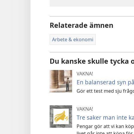
Relaterade ämnen
Arbete & ekonomi
Du kanske skulle tycka
VAKNA!
En balanserad syn p
Gör ett test med sju frågo
VAKNA!
Tre saker man inte k
Pengar gör att vi kan kö
livet går inte att köpa för