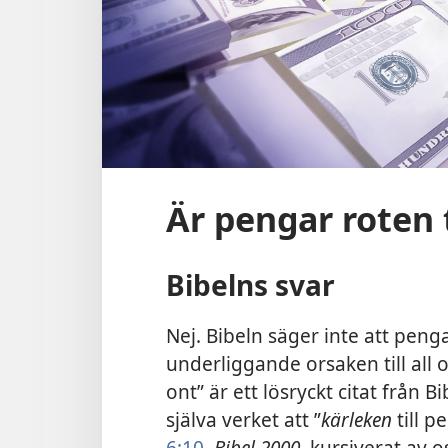
Är pengar roten ti
Bibelns svar
Nej. Bibeln säger inte att peng
underliggande orsaken till all o
ont” är ett lösryckt citat från 
själva verket att ”
kärleken
till pe
6:10
,
Bibel 2000
, kursiverat av o