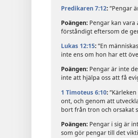
Predikaren 7:12
:
”Pengar är 
Poängen:
Pengar kan vara
förståndigt eftersom de ger
Lukas 12:15
:
”En människas 
inte ens om hon har ett öve
Poängen:
Pengar är inte det
inte att hjälpa oss att få ev
1 Timoteus 6:10
:
”Kärleken t
ont, och genom att utveckl
bort från tron och orsakat s
Poängen:
Pengar i sig är i
som gör pengar till det vikt