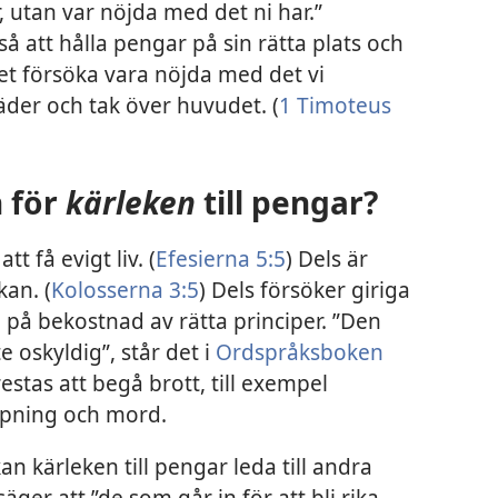
, utan var nöjda med det ni har.”
tså att hålla pengar på sin rätta plats och
ället försöka vara nöjda med det vi
äder och tak över huvudet. (
1 Timoteus
n för
kärleken
till pengar?
 få evigt liv. (
Efesierna 5:5
) Dels är
an. (
Kolosserna 3:5
) Dels försöker giriga
a på bekostnad av rätta principer. ”Den
te oskyldig”, står det i
Ordspråksboken
restas att begå brott, till exempel
ppning och mord.
an kärleken till pengar leda till andra
ger att ”de som går in för att bli rika