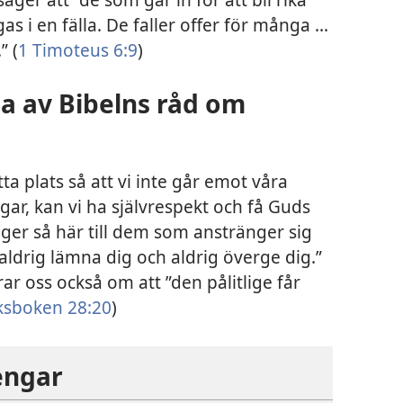
as i en fälla. De faller offer för många ...
” (
1 Timoteus 6:9
)
ha av Bibelns råd om
ta plats så att vi inte går emot våra
ar, kan vi ha självrespekt och få Guds
er så här till dem som anstränger sig
a aldrig lämna dig och aldrig överge dig.”
rar oss också om att ”den pålitlige får
ksboken 28:20
)
engar