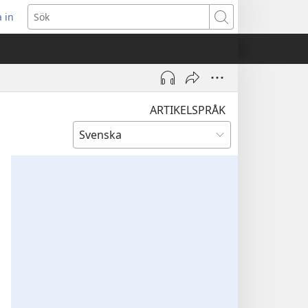
 in
pnar
Sök
t
ster)
ARTIKELSPRÅK