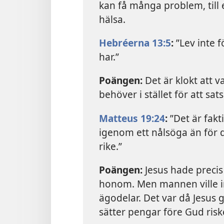
kan få många problem, till 
hälsa.
Hebréerna 13:5
:
”Lev inte f
har.”
Poängen:
Det är klokt att 
behöver i stället för att sats
Matteus 19:24
:
”Det är fakt
igenom ett nålsöga än för 
rike.”
Poängen:
Jesus hade precis
honom. Men mannen ville in
ägodelar. Det var då Jesus
sätter pengar före Gud riske