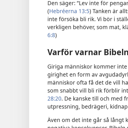
Den säger: ”Lev inte för pengar
(
Hebréerna 13:5
) Tanken är all
inte försöka bli rik. Vi bör i st
verkligen behöver, som mat, kl
6:8
)
Varför varnar Bibel
Giriga människor kommer inte att
girighet en form av avgudadyrk
människor ofta få det de vill h
som snabbt vill bli rik förblir in
28:20
. De kanske till och med f
utpressning, bedrägeri, kidna
Även om det inte går så långt k
negativa konsekvenser. Bibeln sä