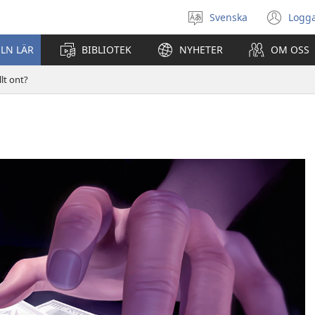
Svenska
Logga
Välj
(öp
språk
nyt
ELN LÄR
BIBLIOTEK
NYHETER
OM OSS
fön
llt ont?