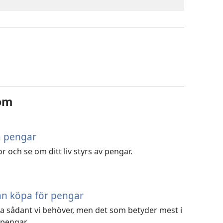
 om
å pengar
r och se om ditt liv styrs av pengar.
an köpa för pengar
pa sådant vi behöver, men det som betyder mest i
 pengar.