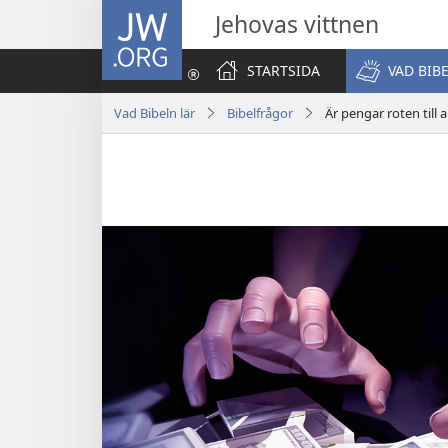
JW.ORG
Jehovas vittnen
STARTSIDA
VAD BIB
Vad Bibeln lär
Bibelfrågor
Är pengar roten till a