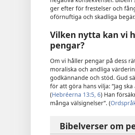
ger efter för frestelser och fång
oförnuftiga och skadliga begär.
Vilken nytta kan vi 
pengar?
Om vi håller pengar på dess rät
moraliska och andliga värdering
godkännande och stöd. Gud säg
för att göra hans vilja: ”Jag sk
(
Hebréerna 13:5, 6
) Han försäk
många välsignelser”. (
Ordsprå
Bibelverser om p