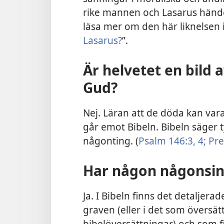
rike mannen och Lasarus hände i
läsa mer om den här liknelsen i 
Lasarus?
”.
Är helvetet en bild a
Gud?
Nej. Läran att de döda kan var
går emot Bibeln. Bibeln säger 
någonting. (
Psalm 146:3, 4;
Pre
Har någon någonsin 
Ja. I Bibeln finns det detaljera
graven (eller i det som översätt
bibelöversättningar) och som fic