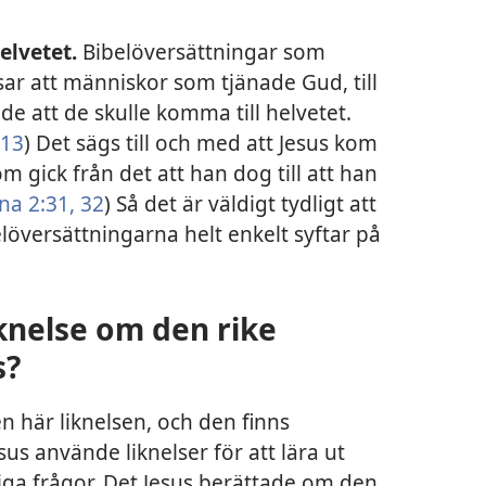
elvetet.
Bibelöversättningar som
sar att människor som tjänade Gud, till
e att de skulle komma till helvetet.
:13
) Det sägs till och med att Jesus kom
om gick från det att han dog till att han
na 2:31, 32
) Så det är väldigt tydligt att
elöversättningarna helt enkelt syftar på
iknelse om den rike
s?
n här liknelsen, och den finns
esus använde liknelser för att lära ut
iga frågor. Det Jesus berättade om den