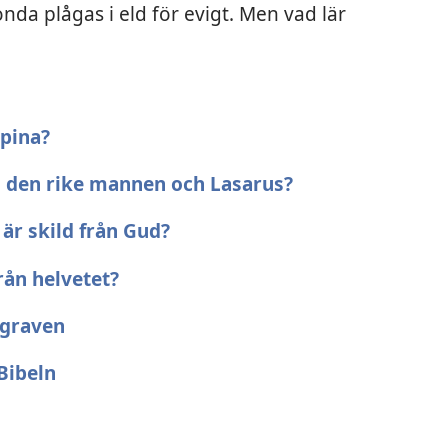
onda plågas i eld för evigt. Men vad lär
 pina?
m den rike mannen och Lasarus?
 är skild från Gud?
rån helvetet?
 graven
Bibeln