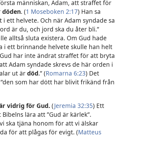
första människan, Adam, att straffet för
r
döden
. (
1 Moseboken 2:17
) Han sa
gt i ett helvete. Och när Adam syndade sa
Jord är du, och jord ska du åter bli.”
lle alltså sluta existera. Om Gud hade
 i ett brinnande helvete skulle han helt
Gud har inte ändrat straffet för att bryta
 att Adam syndade skrevs de här orden i
alar ut är
död
.” (
Romarna 6:23
) Det
 ”den som har dött har blivit frikänd från
r vidrig för Gud.
(
Jeremia 32:35
) Ett
Bibelns lära att ”Gud är kärlek”.
t vi ska tjäna honom för att vi älskar
da för att plågas för evigt. (
Matteus