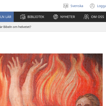
Svenska
Logga
Välj
(öp
språk
nyt
ELN LÄR
BIBLIOTEK
NYHETER
OM OSS
fön
lär Bibeln om helvetet?