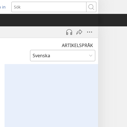
 in
pnar
Sök
t
ster)
ARTIKELSPRÅK