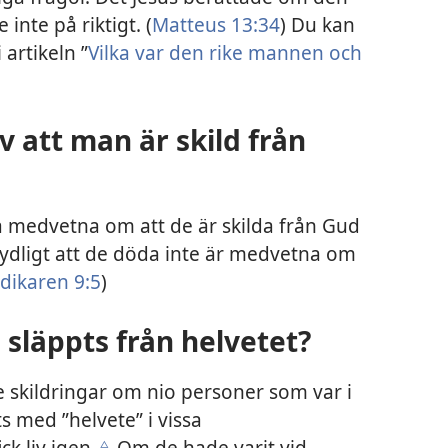
nte på riktigt. (
Matteus 13:34
) Du kan
artikeln ”
Vilka var den rike mannen och
v att man är skild från
a medvetna om att de är skilda från Gud
tydligt att de döda inte är medvetna om
dikaren 9:5
)
släppts från helvetet?
de skildringar om nio personer som var i
s med ”helvete” i vissa
k liv igen.
Om de hade varit vid