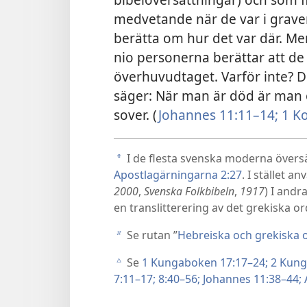
medvetande när de var i graven,
berätta om hur det var där. Men
nio personerna berättar att de
överhuvudtaget. Varför inte? D
säger: När man är död är man
sover. (
Johannes 11:11–14;
1 Ko
I de flesta svenska moderna översät
a
Apostlagärningarna 2:27
. I stället a
2000
,
Svenska Folkbibeln
,
1917
) I and
en translitterering av det grekiska ord
Se rutan ”
Hebreiska och grekiska o
b
Se
1 Kungaboken 17:17–24;
2 Kung
c
7:11–17;
8:40–56;
Johannes 11:38–44;