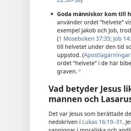
Goda människor kom till h
använder ordet ”helvete” vi
exempel Jakob och Job, trodd
(
1 Moseboken 37:35;
Job 14
till helvetet under den tid s
uppstod. (
Apostlagärningar
ordet ”helvete” i de här bib
graven.
b
Vad betyder Jesus l
mannen och Lasaru
Det var Jesus som berättade de
nedskriven i
Lukas 16:19–31
. J
sanningar i moraliska och andl