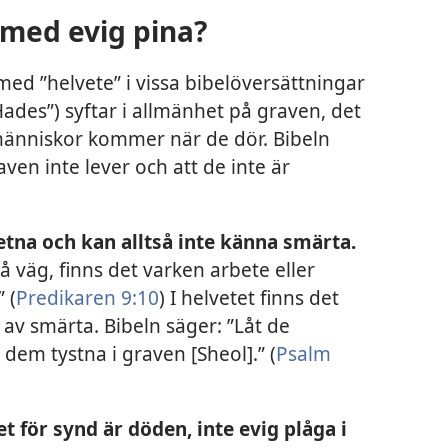
 med evig pina?
med ”helvete” i vissa bibelöversättningar
Hades”) syftar i allmänhet på graven, det
t människor kommer när de dör. Bibeln
ven inte lever och att de inte är
tna och kan alltså inte känna smärta.
på väg, finns det varken arbete eller
 (
Predikaren 9:10
) I helvetet finns det
av smärta. Bibeln säger: ”Låt de
dem tystna i graven [Sheol].” (
Psalm
t för synd är döden, inte evig plåga i