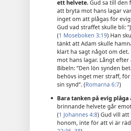
ett helvete.
Gud sa till den 
att bryta mot hans lagar va
inget om att plågas för evi
Gud vad straffet skulle bli: ”
(
1 Moseboken 3:19
) Han sku
tänkt att Adam skulle hamna
klart ha sagt något om det. 
mot hans lagar. Långt efter
Bibeln: ”Den lön synden bet
behövs inget mer straff, för
sin synd”. (
Romarna 6:7
)
Bara tanken på evig plåga ä
brinnande helvete går emot 
(
1 Johannes 4:8
) Gud vill at
honom, inte för att vi är räd
22:36–38
)