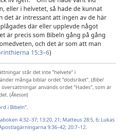
c
 eller i helvetet, så hade de kunnat
 det är intressant att ingen av de här
 plågades där eller upplevde något
et är precis som Bibeln gång på gång
 omedveten, och det är som att man
rinthierna 15:3–6
)
tningar står det inte ”helvete” i
nvänder många biblar ordet ”dödsriket”. (
Bibel
ra översättningar används ordet ”Hades”, som är
et. (
Åkeson
)
rd i Bibeln
”.
aboken 4:32–37;
13:20, 21;
Matteus 28:5, 6;
Lukas
Apostlagärningarna 9:36–42;
20:7–12
.