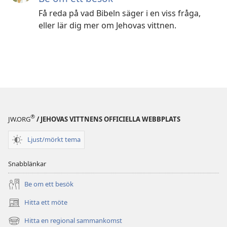
Få reda på vad Bibeln säger i en viss fråga,
eller lär dig mer om Jehovas vittnen.
®
JW.ORG
/ JEHOVAS VITTNENS OFFICIELLA WEBBPLATS
Ljust/mörkt tema
Snabblänkar
Be om ett besök
Hitta ett möte
(öppnar
nytt
Hitta en regional sammankomst
(öppnar
fönster)