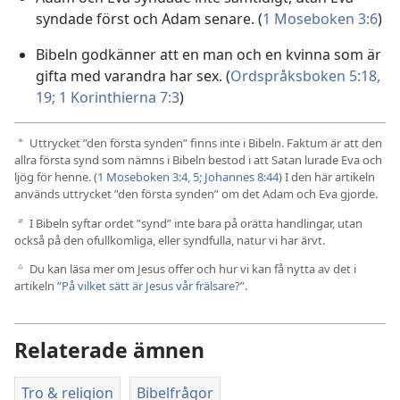
syndade först och Adam senare. (
1 Moseboken 3:6
)
Bibeln godkänner att en man och en kvinna som är
gifta med varandra har sex. (
Ordspråksboken 5:18,
19;
1 Korinthierna 7:3
)
Uttrycket ”den första synden” finns inte i Bibeln. Faktum är att den
a
allra första synd som nämns i Bibeln bestod i att Satan lurade Eva och
ljög för henne. (
1 Moseboken 3:4, 5;
Johannes 8:44
) I den här artikeln
används uttrycket ”den första synden” om det Adam och Eva gjorde.
I Bibeln syftar ordet ”synd” inte bara på orätta handlingar, utan
b
också på den ofullkomliga, eller syndfulla, natur vi har ärvt.
Du kan läsa mer om Jesus offer och hur vi kan få nytta av det i
c
artikeln ”
På vilket sätt är Jesus vår frälsare?
”.
Relaterade ämnen
Tro & religion
Bibelfrågor