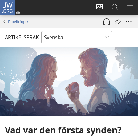
JW.ORG
Logga
in
Ändra
Sök
VIS
(öppnar
webbplatsens
på
ME
Bibelfrågor
nytt
språk
jw.org
fönster)
ARTIKELSPRÅK
Vad var den första synden?