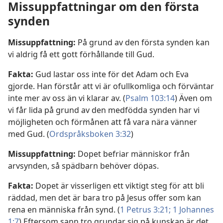
Missuppfattningar om den första
synden
Missuppfattning:
På grund av den första synden kan
vi aldrig få ett gott förhållande till Gud.
Fakta:
Gud lastar oss inte för det Adam och Eva
gjorde. Han förstår att vi är ofullkomliga och förväntar
inte mer av oss än vi klarar av. (
Psalm 103:14
) Även om
vi får lida på grund av den medfödda synden har vi
möjligheten och förmånen att få vara nära vänner
med Gud. (
Ordspråksboken 3:32
)
Missuppfattning:
Dopet befriar människor från
arvsynden, så spädbarn behöver döpas.
Fakta:
Dopet är visserligen ett viktigt steg för att bli
räddad, men det är bara tro på Jesus offer som kan
rena en människa från synd. (
1 Petrus 3:21;
1 Johannes
1:7
) Eftersom sann tro grundar sig på kunskap är det