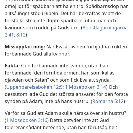
omöjligt för spädbarn att ha en tro. Spädbarnsdop har
alltså inget stöd i Bibeln. Det här bekräftas av att de
första kristna inte döpte spädbarn, utan män och
kvinnor som trodde på Guds ord. (
Apostlagärningarna
2:41;
8:12
)
Missuppfattning:
När Eva åt av den förbjudna frukten
förbannade Gud alla kvinnor.
Fakta:
Gud förbannade inte kvinnor, utan han
förbannade ”den forntida ormen, han som kallas
djävulen och Satan” och som fick Eva att synda.
(
Uppenbarelseboken 12:9;
1 Moseboken 3:14
) Och
dessutom lade Gud det största ansvaret för den första
synden på Adam, inte på hans hustru. (
Romarna 5:12
)
Varför sa Gud att Adam skulle härska över sin hustru?
(
1 Moseboken 3:16
) Detta betyder inte att Gud
tolererar sådant beteende, utan han förutsåg helt