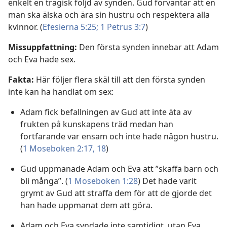
enkelt en tragisk följd av synden. Gud förväntar att en
man ska älska och ära sin hustru och respektera alla
kvinnor. (
Efesierna 5:25;
1 Petrus 3:7
)
Missuppfattning:
Den första synden innebar att Adam
och Eva hade sex.
Fakta:
Här följer flera skäl till att den första synden
inte kan ha handlat om sex:
Adam fick befallningen av Gud att inte äta av
frukten på kunskapens träd medan han
fortfarande var ensam och inte hade någon hustru.
(
1 Moseboken 2:17, 18
)
Gud uppmanade Adam och Eva att ”skaffa barn och
bli många”. (
1 Moseboken 1:28
) Det hade varit
grymt av Gud att straffa dem för att de gjorde det
han hade uppmanat dem att göra.
Adam och Eva syndade inte samtidigt, utan Eva