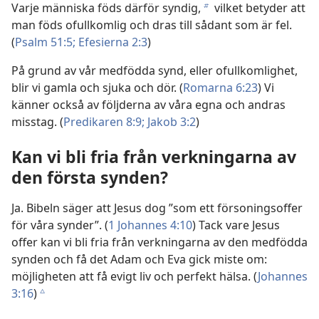
Varje människa föds därför syndig,
vilket betyder att
b
man föds ofullkomlig och dras till sådant som är fel.
(
Psalm 51:5;
Efesierna 2:3
)
På grund av vår medfödda synd, eller ofullkomlighet,
blir vi gamla och sjuka och dör. (
Romarna 6:23
) Vi
känner också av följderna av våra egna och andras
misstag. (
Predikaren 8:9;
Jakob 3:2
)
Kan vi bli fria från verkningarna av
den första synden?
Ja. Bibeln säger att Jesus dog ”som ett försoningsoffer
för våra synder”. (
1 Johannes 4:10
) Tack vare Jesus
offer kan vi bli fria från verkningarna av den medfödda
synden och få det Adam och Eva gick miste om:
möjligheten att få evigt liv och perfekt hälsa. (
Johannes
3:16
)
c