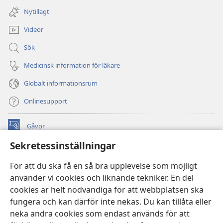
nytt
Nytillagt
fönster)
Videor
Sök
Medicinsk information för läkare
Globalt informationsrum
Onlinesupport
Gåvor
(öppnar
nytt
Sekretessinställningar
fönster)
Watchtower ONLINE LIBRARY™
(öppnar
För att du ska få en så bra upplevelse som möjligt
nytt
®
JW Hub
använder vi cookies och liknande tekniker. En del
fönster)
(öppnar
cookies är helt nödvändiga för att webbplatsen ska
nytt
®
JW Library
fönster)
fungera och kan därför inte nekas. Du kan tillåta eller
neka andra cookies som endast används för att
Watchtower Library